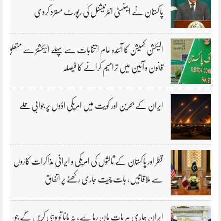
پاکستان نے ایمنسٹی انٹرنیشنل کی رپورٹ مسترد کردی
الیکشن کمیشن کا آئندہ عام انتخابات سے پہلے الیکشنز سے متعلق
قانون و آئین میں ترامیم کرانے کا فیصلہ
ایران کے بحرین اور کویت میں امریکی اڈوں پر جوابی حملے
قطر اور پاکستان کے ثالثوں کی امریکی و ایرانی مذاکرات کاروں
سے ملاقاتیں، بات چیت جاری رکھنے پر اتفاق
ایران ہماری ہر بات مان رہا ہے، نہ مانا تو وہی کریں گے جو