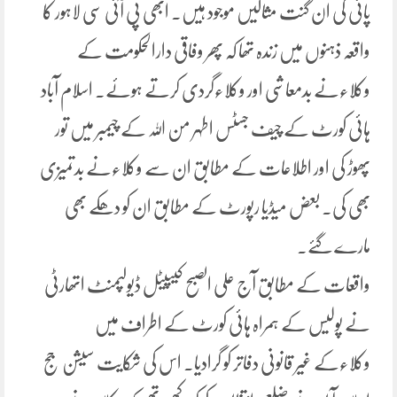
پائی کی ان گنت مثالیں موجود ہیں۔ ابھی پی آئی سی لاہور کا
واقعہ ذہنوں میں زندہ تھا کہ پھر وفاقی دارالحکومت کے
وکلاءنے بدمعاشی اور وکلاءگردی کرتے ہوئے۔ اسلام آباد
ہائی کورٹ کے چیف جسٹس اطہر من اللہ کے چیمبر میں تور
پھوڑ کی اور اطلاعات کے مطابق ان سے وکلاءنے بدتمیزی
بھی کی۔ بعض میڈیا رپورٹ کے مطابق ان کو دھکے بھی
مارے گئے۔
واقعات کے مطابق آج علی الصبح کیپیٹل ڈیولپمنٹ اتھارٹی
نے پولیس کے ہمراہ ہائی کورٹ کے اطراف میں
وکلاءکے غیر قانونی دفاتر کو گرادیا۔ اس کی شکایت سیشن جج