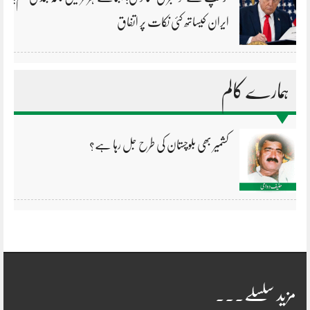
ایران کیساتھ کئی نکات پر اتفاق
ہمارے کالم
کشمیر بھی بلوچستان کی طرح جل رہا ہے؟
مزید سلسلے۔۔۔