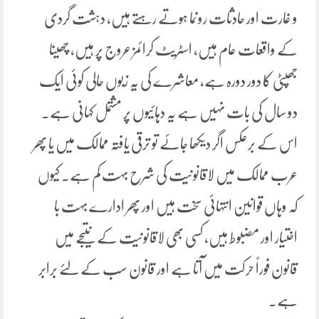
و غارت اور حادثات رونما ہوتے رہتے ہیں، دہشت گردی
کے واقعات عام ہیں، اسٹریٹ کرائمز عروج پر ہیں، چھینا
جھپٹی کا دور دورہ ہے، معاشرے کی یہ زبوں حالی کوئی ایک
دو سال کی بات نہیں ہے یہ دہائیوں پر مشتمل کہانی ہے۔
اس کے برعکس اگر دیکھا جائے تو ترقی یافتہ ممالک میں یا پھر
عرب ممالک میں لاقانونیت کی شرح بہت کم ہے۔ کیوں
کہ وہاں قوانین انتہائی سخت ہیں اور پھر ادارے بہت با
اختیار اور مضبوط ہیں، کسی بھی لاقانونیت کے نتیجے میں
قانون فوراً حرکت میں آتا ہے اور قانون سب کے لئے برابر
ہے۔