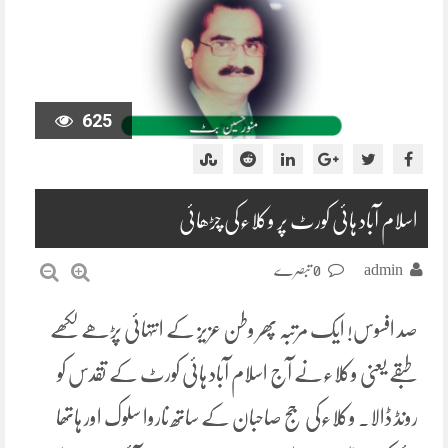
625
اسلام آباد ہائی کورٹ پر وکلاءکی چڑھائی
admin
0 تبصرے
صد افسوس! ایک مرتبہ پھر وطن عزیز کے انتہائی پڑھے لکھے
طبقے یعنی وکلاءنے آج اسلام آباد ہائی کورٹ کے تقدس کو
رونڈ ڈالا۔ وکلاءکی جج صاحبان کے ساتھ ناروا سلوک اور ہاتھا