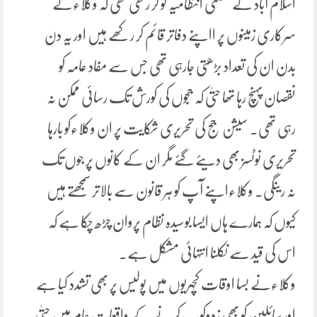
اسلام آباد نے ضلعی انتظامیہ کو کر رکھی تھی کہ وکلاءنے
سرکاری زمینوں پر ااپنے دفاتر قائم کر رکھے ہیں اور یہ دن
بدن ان کی تعداد بڑھتی جارہی تھی جس سے مفاد عامہ کو
نقصان پہنچ رہا تھا حتیٰ کہ ججوں کی کورش تک رسائی ممکن نہ
رہی تھی۔ سیشن جج کی تحریری شکایت پر ان وکلاءکو بارہا
تحریری نوٹسز بھی دیئے گئے مگر ان کے کانوں پر جوں تک
نہ رینگی۔ وکلاءاپنے آپ کو ہر قانون سے بالاتر سمجھتے ہیں
کیوں کہ ہمارے ہاں ایسا بوسیدہ نظام پروان چڑھ چکا ہے کہ
اس کی قید سے نکلنا انتہائی مشکل ہے۔
وکلاءنے بسا اوقات کچہریوں میں پولیس پر بھی تشدد کیا ہے
اور سائلین کو بھی زدوکوب کرنے کے واقعات عام ہیں حتیٰ