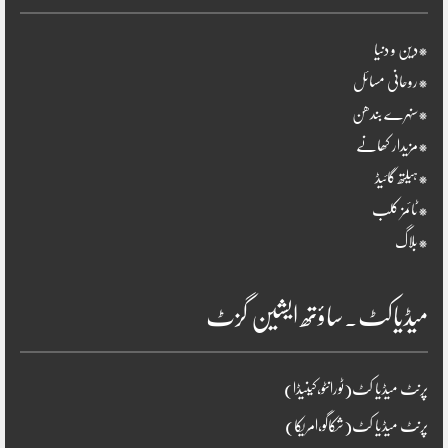
*دین و دنیا
*روحانی مسائل
*سنہرے بندھن
*مزیدار کھانے
*ہیلتھ گائیڈ
*ٹائمز کلب
*بلاگ
میڈیاکٹ۔ساؤتھ ایشین گزٹ
پرنٹ میڈیا کٹ(ٹورانٹو،کینیڈا)
پرنٹ میڈیا کٹ(شکاگو،امریکا)