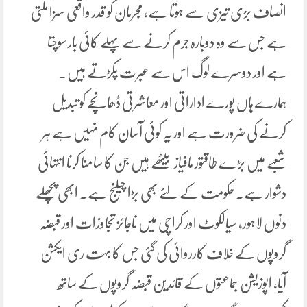
انصاف بڑی تیزی سے ہوتا ہے، مجرمان کو قدر واقعی سزا ملتی
ہے جس سے وہ دوبارہ جرم کرنے سے پہلے کائی بار سوچتا
ہے اور دوسرے لوگ اس سے عبرت پکڑتے ہیں۔
ہمارے ہاں پورے اداراتی اور معاشرتی ڈھانچے کو تبدیل
کرنے کی ضرورت ہے اور یہ کوئی آسان کام نہیں ہے ہر
شعبے میں بڑے طاقتور مافیاز بیٹھے ہیں جن کا سامنا کرنا انتہائی
دشوار ہے۔ حکومت کے لئے بھی بڑا چیلنج ہے۔ ابھی پچھلے
دنوں لاہور، سیالکوٹ اور کراچی میں ناجائز تجاوزات اور قبضہ
گروپوں کے خلاف کارروائی کی گئی جس کا بہت ری ایکشن
آیا، اپوزیشن جماعتوں کے قائدین قبضہ گروپوں کے ساتھ