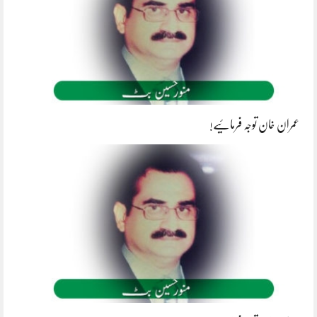
عمران خان توجہ فرمائیے!