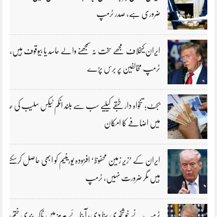
ضروری ہے، صدر ٹرمپ
ایران کیخلاف مجھے سخت نہ سمجھنے والے حاسد یا بیوقوف ہیں،
ٹرمپ مخالفین پر برس پڑے
بجٹ؛ تنخواہ دار طبقے کیلیے سب سے بلند انکم ٹیکس سلیب کی حد
میں اضافے کا امکان
ایران کے ’زیر زمین محفوظ‘ افزودہ یورینیم کو ابھی حاصل کرسکتے
ہیں مگر ضرورت نہیں، ٹرمپ
ٹرمپ نے خوشخبری سنا دی؛ آبنائے ہرمز میں ناکہ بندی ختم؛