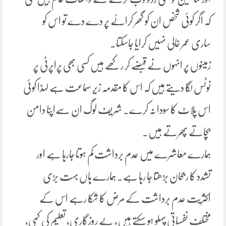
کہ اگر کوئی شخص ان کو گھر کرائے پر دے دے تو اس کو
ساری عمر خالی نہیں کرایا جاسکتا۔
زمینوں پر انہوں نے قبضے کر رکھے ہیں کسی بھی پراپرٹی پر
نوٹس لگا دیتے ہیں کہ اس کا مقدمہ زیر سماعت ہے لہذا کوئی
اس پلاٹ کا سودا نہ کرے۔ شریف لوگ ان سےاپنا دامن
بچاتے پھرتے ہیں۔
ہمارے معاشرے میں عدم برداشت کم ہوتا جارہا ہے اور
تشدد کا رجحان بڑھتا جا رہا ہے۔ ہمارے ہاں بہت بڑی
اکثریت عدم برداشت کے مرض کا شکا رہے اس کے
مختلف نفسیاتی پہلو ہو سکتے ہیں، بے روزگاری، تعلیم کی کمی،