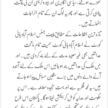
کھڑے ہو گئے، سیاسی اکابرین اور بیورو کریسی ان کی پشت
پناہی کرتی ہے اور پھر یہ لوگ ان کے تمام اخراجات
اٹھاتے ہیں۔
تازہ ترین اطلاعات کے مطابق چیف جسٹس اسلام آباد ہائی
کورٹ نے اسلام آباد ہائی کورٹ سمیت تمام ماتحت
عدالتیں بھی غیر معینہ مدت کے لئے بند کردی ہیں۔ اور
جس ملک کی عدالتیں بند ہو جائیں اس ملک کے لئے آئندہ
آنے والے دنوں میں بڑے سنگین مسائل پیدا ہو جاتے
ہیں، یہ لمحہ فکریہ ہے اور بہت سنجیدہ معاملہ ہے۔ اس پر
حکومت اور عدلیہ کو مل کر ایکشن لینا ہوگا۔ پاکستان اس طرح