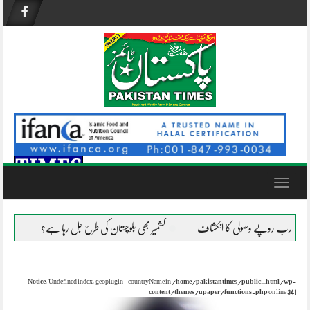
Skip
to
content
Toggle
navigation
کشمیر بھی بلوچستان کی طرح جل رہا ہے؟
افغانستان میں دہشتگردو
Notice
: Undefined index: geoplugin_countryName in
/home/pakistantimes/public_html/wp-
content/themes/upaper/functions.php
on line
341