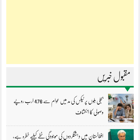
مقبول خبریں
بجلی بلوں پر ٹیکس کی مد میں عوام سے 476 ارب روپے
وصولی کا انکشاف
افغانستان میں دہشتگردوں کی موجودگی خطے کیلیے خطرہ ہے،