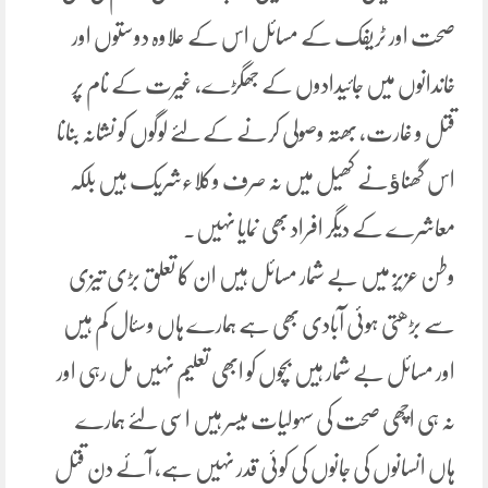
صحت اور ٹریفک کے مسائل اس کے علاوہ دوستوں اور
خاندانوں میں جائیدادوں کے جھگڑے، غیرت کے نام پر
قتل و غارت، بھتہ وصولی کرنے کے لئے لوگوں کو نشانہ بنانا
اس گھناﺅنے کھیل میں نہ صرف وکلاءشریک ہیں بلکہ
معاشرے کے دیگر افراد بھی نمایا ںہیں۔
وطن عزیز میں بے شمار مسائل ہیں ان کا تعلق بڑی تیزی
سے بڑھتی ہوئی آبادی بھی ہے ہمارے ہاں وسئال کم ہیں
اور مسائل بے شمار ہیں بچوں کو ابھی تعلیم نہیں مل رہی اور
نہ ہی اچھی صحت کی سہولیات میسر ہیں اسی لئے ہمارے
ہاں انسانوں کی جانوں کی کوئی قدر نہیں ہے، آئے دن قتل