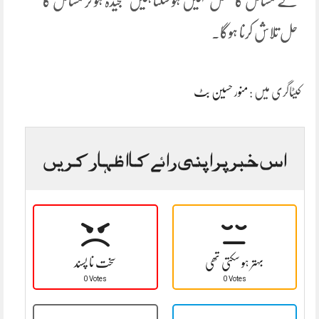
کے مسائل کا متحمل نہیں ہو سکتا ہمیں سنجیدہ ہو کر مسائل کا
حل تلاش کرنا ہوگا۔
کیٹاگری میں :
منور حسین بٹ
اس خبر پر اپنی رائے کا اظہار کریں
بہتر ہو سکتی تھی
سخت نا پسند
0 Votes
0 Votes