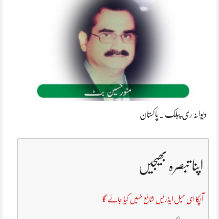
دیوانہ ری پبلک ۔ پاکستان
اپنا تبصرہ بھیجیں
آپکا ای میل ایڈریس شائع نہیں کیا جائے گا