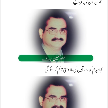
عمران خان توجہ فرمائیے!
کیا سپریم کورٹ آئین کی بالادستی قائم کر سکے گی!