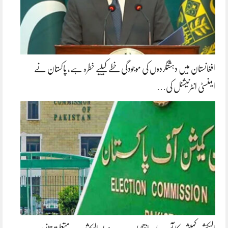
افغانستان میں دہشتگردوں کی موجودگی خطے کیلیے خطرہ ہے، پاکستان نے
ایمنسٹی انٹرنیشنل کی…