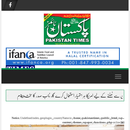
Skip
to
content
Toggle
navigation
کے لیے امریکا ہر ہتھیار استعمال کرے گا، نائب صدر کا سخت پیغام
نظام ناکام ہو چکا
Notice
: Undefined index: geoplugin_countryName in
/home/pakistantimes/public_html/wp-
content/themes/upaper/functions.php
on line
341