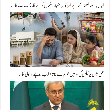
ایران سے نمٹنے کے لیے امریکا ہر ہتھیار استعمال کرے گا، نائب صدر کا…
بجلی بلوں پر ٹیکس کی مد میں عوام سے 476 ارب روپے وصولی کا…