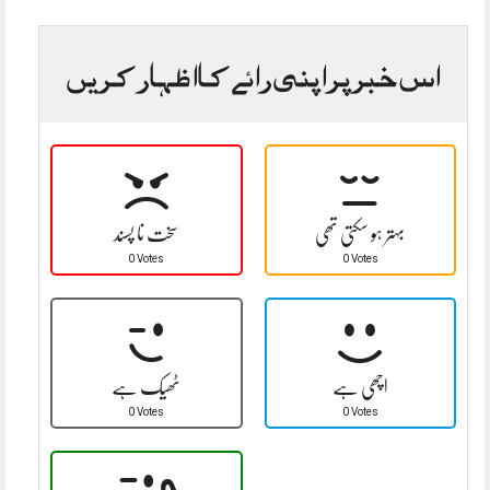
اس خبر پر اپنی رائے کا اظہار کریں
بہتر ہو سکتی تھی
سخت نا پسند
0 Votes
0 Votes
اچھی ہے
ٹھیک ہے
0 Votes
0 Votes