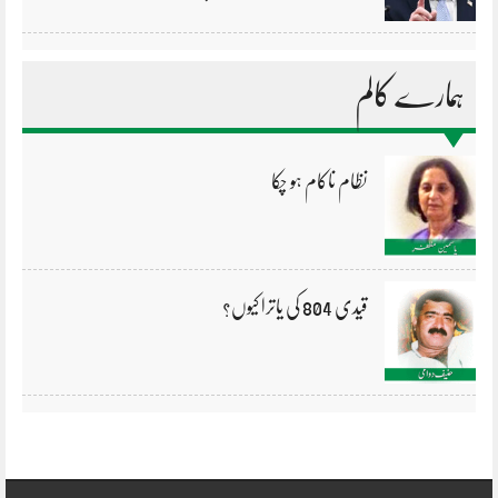
ہمارے کالم
نظام ناکام ہو چکا
قیدی 804 کی یاترا کیوں؟