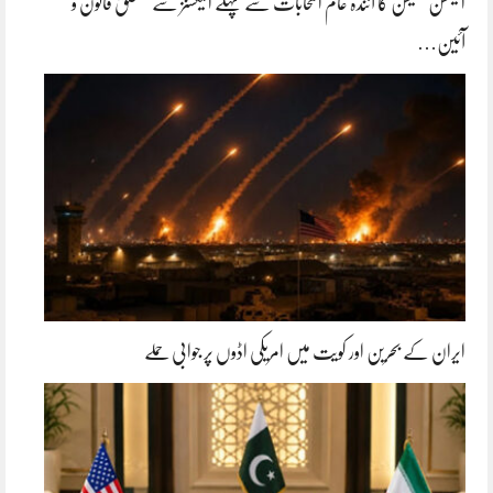
الیکشن کمیشن کا آئندہ عام انتخابات سے پہلے الیکشنز سے متعلق قانون و
آئین…
ایران کے بحرین اور کویت میں امریکی اڈوں پر جوابی حملے