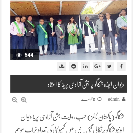
644
دیوان ایونیو شکاگو پر جشن آزادی پریڈ کا انعقاد
admin
0 تبصرے
شکاگو (پاکستان ٹائمز) حسب روایت جشن آزادی پریڈ دیوان
ایونیو شکاگو پر نکالی گئی۔ جس میں کمیونٹی کی تعداد خراب موسم