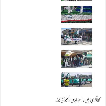
کیٹاگری میں :
اہم خبریں
،
کمیونٹی نیوز