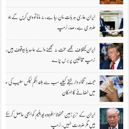
ایران ہماری ہر بات مان رہا ہے، نہ مانا تو وہی کریں گے جو
ضروری ہے، صدر ٹرمپ
ایران کیخلاف مجھے سخت نہ سمجھنے والے حاسد یا بیوقوف ہیں،
ٹرمپ مخالفین پر برس پڑے
بجٹ؛ تنخواہ دار طبقے کیلیے سب سے بلند انکم ٹیکس سلیب کی حد
میں اضافے کا امکان
ایران کے ’زیر زمین محفوظ‘ افزودہ یورینیم کو ابھی حاصل کرسکتے
ہیں مگر ضرورت نہیں، ٹرمپ