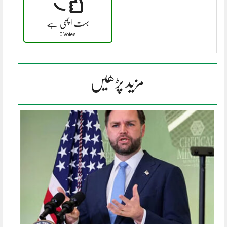
بہت اچھی ہے
0 Votes
مزید پڑھیں