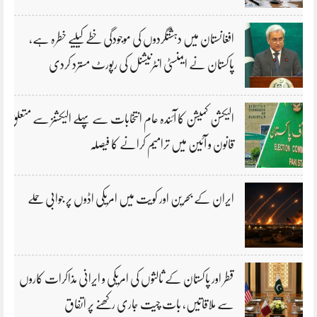
افغانستان میں دہشتگردوں کی موجودگی خطے کیلیے خطرہ ہے،
پاکستان نے ایمنسٹی انٹرنیشنل کی رپورٹ مسترد کردی
الیکشن کمیشن کا آئندہ عام انتخابات سے پہلے الیکشنز سے متعلق
قانون و آئین میں ترامیم کرانے کا فیصلہ
ایران کے بحرین اور کویت میں امریکی اڈوں پر جوابی حملے
قطر اور پاکستان کے ثالثوں کی امریکی و ایرانی مذاکرات کاروں
سے ملاقاتیں، بات چیت جاری رکھنے پر اتفاق