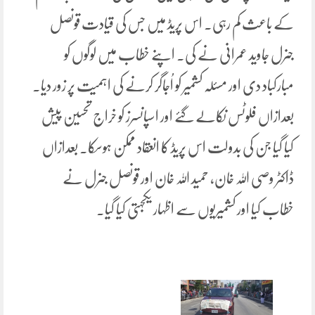
کے باعث کم رہی۔ اس پریڈ میں جس کی قیادت قونصل
جنرل جاوید عمرانی نے کی۔ اپنے خطاب میں لوگوں کو
مبارکباد دی اور مسئلہ کشمیر کو اُجاگر کرنے کی اہمیت پر زور دیا۔
بعدازاں فلوٹس نکالے گئے اور اسپانسرز کو خراج تحسین پیش
کیا گیا جن کی بدولت اس پریڈ کا انعقاد ممکن ہوسکا۔ بعدازاں
ڈاکٹر وصی اللہ خان، حمید اللہ خان اور قونصل جنرل نے
خطاب کیا اور کشمیریوں سے اظہار یکجہتی کیا گیا۔