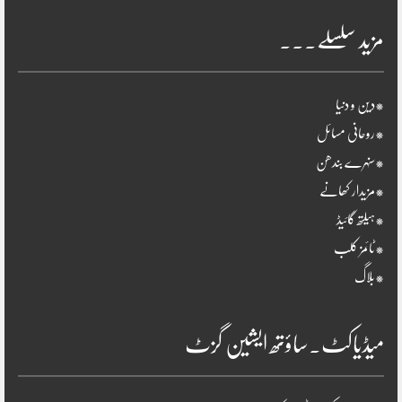
مزید سلسلے۔۔۔
*دین و دنیا
*روحانی مسائل
*سنہرے بندھن
*مزیدار کھانے
*ہیلتھ گائیڈ
*ٹائمز کلب
*بلاگ
میڈیاکٹ۔ساؤتھ ایشین گزٹ