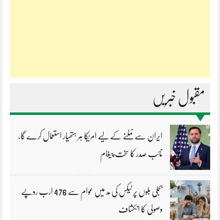
مقبول خبریں
ایران سے نمٹنے کے لیے امریکا ہر ہتھیار استعمال کرے گا،
نائب صدر کا سخت پیغام
بجلی بلوں پر ٹیکس کی مد میں عوام سے 476 ارب روپے
وصولی کا انکشاف