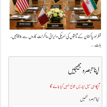
قطر اور پاکستان کے ثالثوں کی امریکی و ایرانی مذاکرات کاروں سے ملاقاتیں،
بات…
اپنا تبصرہ بھیجیں
آپکا ای میل ایڈریس شائع نہیں کیا جائے گا
اپنا تبصرہ لکھیں