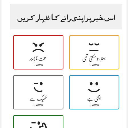
اس خبر پر اپنی رائے کا اظہار کریں
بہتر ہو سکتی تھی
سخت نا پسند
0 Votes
0 Votes
اچھی ہے
ٹھیک ہے
0 Votes
0 Votes