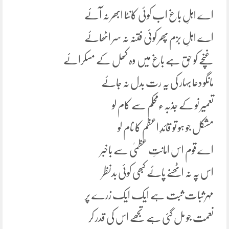
اے اہلِ باغ اب کوئی کانٹا ابھر نہ آئے
اے اہلِ بزم پھر کوئی فتنہ نہ سر اٹھائے
غنچے کو حق ہے باغ میں وہ کھل کے مسکرائے
مانگو دعا بہار کی یہ رت بدل نہ جائے
تعمیر نو کے جذبہءمحکم سے کام لو
مشکل جو ہو تو قائدِ اعظم کا نام لو
اے قوم اس امانتِ عظمیٰ سے باخبر
اس پہ نہ اٹھنے پائے کبھی کوئی بدنظر
مہر ثبات ثبت ہے ایک ایک زرے پر
نعمت جو مل گئی ہے تجھے اس کی قدر کر