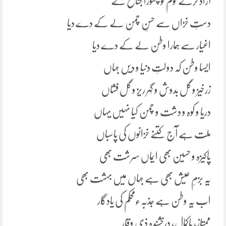
آزاد کرکے قوم کو چھوڑا جناح نے
دستِ خزاں سے حسنِ چمن لے کے دے دیا
اغیار سے ہمارا وطن لے کے دے دیا
ایسا وطن کہ دولتِ دنیا و دیں جہاں
زرخیز و گل بدوش و گہر ریز و گل فشاں
دریا و کوہ و دشت و چمن کیا نہیں یہاں
ملت ہے آج کتنے خزانوں کی پاسباں
پاکیزہ و حسین بھی ایماں سرشت بھی
یہ بزمِ عیش بھی ہے جہاں میں بہشت بھی
اب یہ وطن ہے جذبہءمحکم کی یادگار
ممتاز، باکمال، درخشندہ ذی وقار