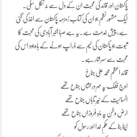
پاکستان اور قائد کی محبت ان کے دل سے نہ نکل سکی۔
ایک مشہور نظم جو ان کی کتاب زمزمہ پاکستان سے اخذ کی گئی
ہے، پیش خدمت ہے۔یہ ہے صبا اکبر آبادی کی محبت کا
ثبوت جو پاکستان کی ٹیم سے ڈراپ ہونے کے باوجود اس کی
محبت سے سرشار ہے۔
قائد اعظم محمد علی جناحؒ
اوجِ فلک پہ مہرِ درخشاں جناح تھے
انسانیت کے نیّرِ تاباں جناح تھے
ارضِ وطن پہ ماہِ فروزاں جناح تھے
اپنا بنا کے حکمِ خدا اور رسول کو