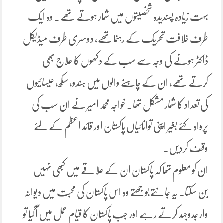
بہت زیادہ پسندیدہ شخصیتوں میں شمار ہوتے تھے۔ وہ ایک
طرف خلافت تحریک کے رہنما تھے، دوسری طرف میڈیکل
ڈاکٹر ہونے کی وجہ سے سب کے دکھوں کا علاج بھی
کرتے تھے، ان کے چاہنے والوں میں ہندو، سکھ، عیسائیوں
کی تعداد کا شمار مشکل تھا۔ خواجہ محمد امیر نے ان سب کی
پرواہ کئے بغیر اپنی توانائیاں پاکستان اور قائد اعظم کے لئے
وقف کردیں۔
ان کو معلوم تھا کہ پاکستان ان کے علاقے میں کبھی نہیں
بن سکتا۔ یہ جانتے بوجھتے وہ اس پاکستان کی محبت میں دیوانہ
وار جدوجہد کرتے رہے اور جب پاکستان کا قیام عمل میں آگیا تو