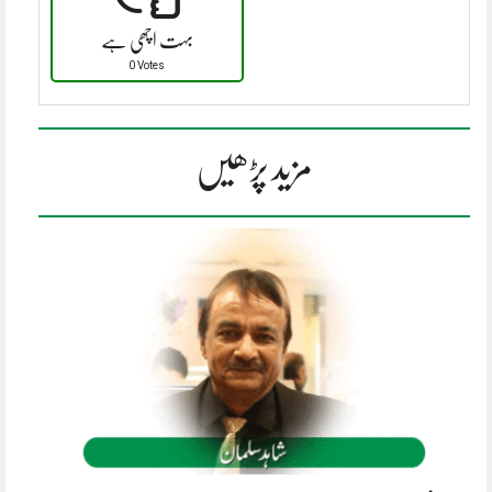
بہت اچھی ہے
0 Votes
مزید پڑھیں