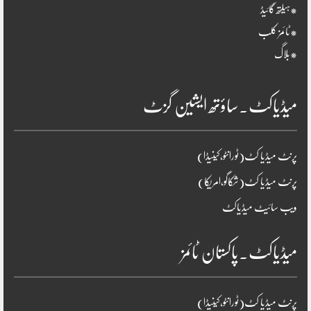
*ہیلتھ گائیڈ
*ٹائمز کلب
*بلاگ
میڈیاکٹ۔ساؤتھ ایشین گزٹ
پرنٹ میڈیا کٹ(ٹورانٹو،کینیڈا)
پرنٹ میڈیا کٹ(شکاگو،امریکا)
ویب سائیٹ میڈیاکٹ
میڈیاکٹ۔پاکستان ٹائمز
پرنٹ میڈیا کٹ(ٹورانٹو،کینیڈا)