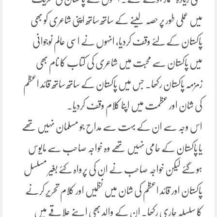
میں عملی طور پر حصہ لینے کے ساتھ ساتھ اپنی شاعری کو بھی
پاکستان کے لئے وقف کردیا، انہوں نے اسی عالم نوجوانی
میں پاکستان سے محبت میں شاعری کی کتاب کا نام بھی
زمزمہ پاکستان رکھا۔ جس میں پاکستان کے ساتھ ساتھ قائد اعظم
کی شان اور عظمت میں اپنا کلام وقف کردیا۔
اس وجہ سے ان کے بہت سے مداح جو مسلمان نہیں تھے
یا پاکستان کے حامی نہیں تھے وہ خواجہ صاحب سے مایوس
ہو گئے لیکن خواجہ صاحب نے ان کی پرواہ کئے بغیر مسلسل
پاکستان اور قائد اعظم کی شان میں نظمیں اور کلام تحریر کرنے
کا سلسلہ جاری رکھا۔ ان کے والد بھی اپنے علاقے میں