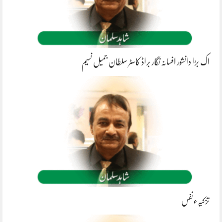
اک بڑا دانشور افسانہ نگار براڈ کاسٹر سلطان جمیل نسیم
تزکیہءنفس