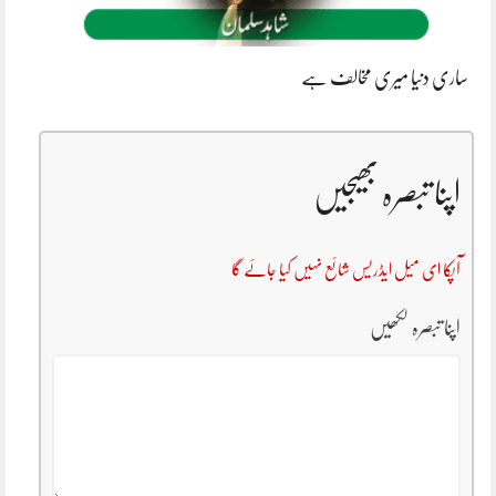
ساری دنیا میری مخالف ہے
اپنا تبصرہ بھیجیں
آپکا ای میل ایڈریس شائع نہیں کیا جائے گا
اپنا تبصرہ لکھیں