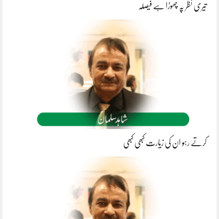
تیری نظر پہ چھوڑا ہے فیصلہ
کرتے رہو ان کی زیارت کبھی کبھی