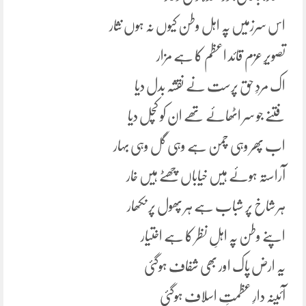
اس سرزمیں پہ اہل وطن کیوں نہ ہوں نثار
تصویرِ عزم قائد اعظم کا ہے مزار
اک مردِ حق پرست نے نقشہ بدل دیا
فتنے جو سر اٹھائے تھے ان کو کچل دیا
اب پھر وہی چمن ہے وہی گل وہی بہار
آراستہ ہوئے ہیں خیاباں چھٹے ہیں خار
ہر شاخ پر شباب ہے ہر پھول پر نکھار
اپنے وطن پہ اہلِ نظر کا ہے اختیار
یہ ارض پاک اور بھی شفاف ہوگئی
آئینہ دارِ عظمتِ اسلاف ہوگئی