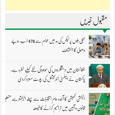
مقبول خبریں
بجلی بلوں پر ٹیکس کی مد میں عوام سے 476 ارب روپے
وصولی کا انکشاف
افغانستان میں دہشتگردوں کی موجودگی خطے کیلیے خطرہ ہے،
پاکستان نے ایمنسٹی انٹرنیشنل کی رپورٹ مسترد کردی
الیکشن کمیشن کا آئندہ عام انتخابات سے پہلے الیکشنز سے متعلق
قانون و آئین میں ترامیم کرانے کا فیصلہ