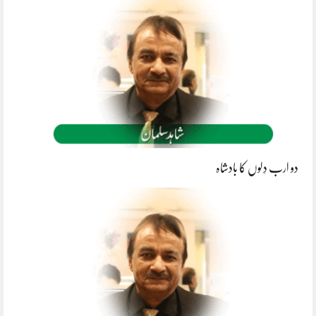
دو ارب دِلوں کا بادشاہ