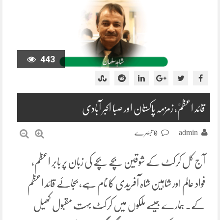
443
قائد اعظمؒ، زمزمہ پاکستان اور صبا اکبر آبادی
admin
0 تبصرے
آج کل کرکٹ کے شوقین بچے بچے کی زبان پر بابر اعظم،
فواد عالم اور شاہین شاہ آفریدی کا نام ہے، بجائے قائد اعظم
کے۔ ہمارے جیسے ملکوں میں کرکٹ بہت مقبول کھیل