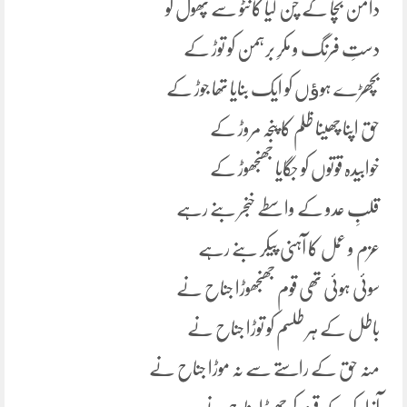
دامن بچا کے چن لیا کانٹو سے پھول کو
دستِ فرنگ و مکرِ برہمن کو توڑ کے
بچھڑے ہوﺅں کو ایک بنایا تھا جوڑ کے
حق اپنا چھینا ظلم کا پنجہ مروڑ کے
خوابیدہ قوتوں کو جگایا جھنجھوڑ کے
قلبِ عدو کے واسطے خنجر بنے رہے
عزم و عمل کا آہنی پیکر بنے رہے
سوئی ہوئی تھی قوم جھنجھوڑا جناح نے
باطل کے ہر طلسم کو توڑا جناح نے
منہ حق کے راستے سے نہ موڑا جناح نے