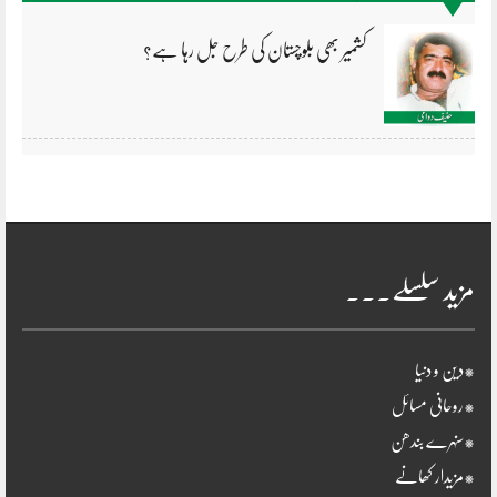
کشمیر بھی بلوچستان کی طرح جل رہا ہے؟
مزید سلسلے۔۔۔
*دین و دنیا
*روحانی مسائل
*سنہرے بندھن
*مزیدار کھانے