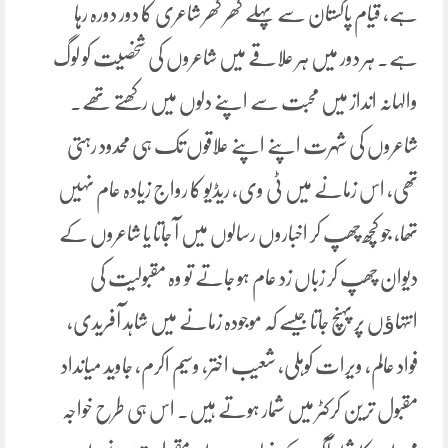
ہے، قیام پاکستان سے پہلے گھر گھر شاعری کا دور دورہ رہا
ہے۔ ہر دور میں ہر علاقے میں شاعروں کی شخصیت کو لوگ
والہانہ انداز میں محبت سے اپنے دلوں میں رکھتے تھے۔
شاعروں کی شہرت اپنے اپنے علاقوں تک ہی محدود رہتی
تھی، اس زمانے میں ٹی وی، ریڈیو کا رواج زیادہ عام نہیں
تھا، جو کچھ چھپ کر اخباروں رسالوں میں آ جاتا یا شاعروں کے
دیوان چھپ کر زباں زد عام ہو جاتے تو وہ مقبولیت کی
انتہاﺅں پر پہنچ جاتا جیسے کہ موجودہ زمانے میں شاہد آفریدی،
فواد عالم، ویرات کوہلی، شعیب اختر، وسیم اکرم، جاوید میانداد
مقبول ترین کرکٹر میں شمار ہوتے ہیں۔ اس ہی طرح خواجہ