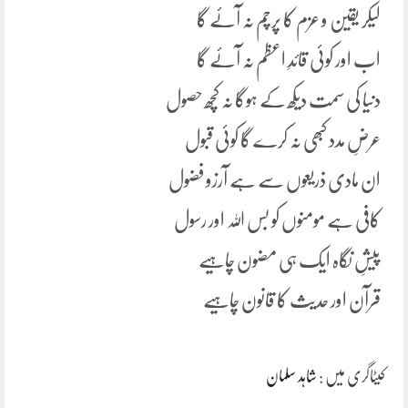
لیکر یقین و عزم کا پرچم نہ آئے گا
اب اور کوئی قائدِ اعظم نہ آئے گا
دنیا کی سمت دیکھ کے ہوگا نہ کچھ حصول
عرضِ مدد کبھی نہ کرے گا کوئی قبول
ان مادی ذریعوں سے ہے آرزو فضول
کافی ہے مومنوں کو بس اللہ اور رسول
پیشِ نگاہ ایک ہی مضون چاہیے
قرآن اور حدیث کا قانون چاہیے
کیٹاگری میں :
شاہد سلمان