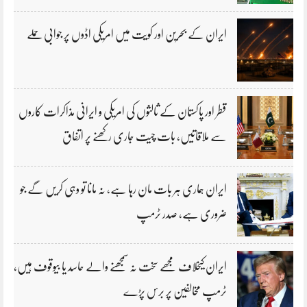
ایران کے بحرین اور کویت میں امریکی اڈوں پر جوابی حملے
قطر اور پاکستان کے ثالثوں کی امریکی و ایرانی مذاکرات کاروں
سے ملاقاتیں، بات چیت جاری رکھنے پر اتفاق
ایران ہماری ہر بات مان رہا ہے، نہ مانا تو وہی کریں گے جو
ضروری ہے، صدر ٹرمپ
ایران کیخلاف مجھے سخت نہ سمجھنے والے حاسد یا بیوقوف ہیں،
ٹرمپ مخالفین پر برس پڑے