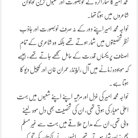
محمد امیر کا شمار آگرہ کے خوبصورت اور مقبول ترین نوجوان
شاعروں میں ہوتا تھا۔
خواجہ محمد امیر اپنے دور کے نہ صرف خوبصورت اور جاذب
نظر شخصیتوں میں شمار ہوتے تھے بلکہ وہ شاعری کے تمام
اصناف پر یکساں قدرت کے حامل سمجھے جاتے تھے، جیسے
کہ موجودہ زمانے میں آل راﺅنڈر عمران خان اور کپیل دیو کا
ہوتا ہے۔
خواجہ محمد امیر کی غزل اور مرثیہ اپنے اپنے شعبوں میں بہت
اعلیٰ معیار کی ہوتی تھی، ان کی شخصیت بھی دل موہ لینے
والی تھی، ان کے مداح علاقے میں بہت سے غیر مسلم
بھی زیادہ شمار ہوتے تھے۔ انہوں نے پاکستان کی تحریک