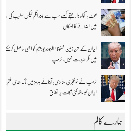
بجٹ؛ تنخواہ دار طبقے کیلیے سب سے بلند انکم ٹیکس سلیب کی حد
میں اضافے کا امکان
ایران کے ’زیر زمین محفوظ‘ افزودہ یورینیم کو ابھی حاصل کرسکتے
ہیں مگر ضرورت نہیں، ٹرمپ
ٹرمپ نے خوشخبری سنا دی؛ آبنائے ہرمز میں ناکہ بندی ختم؛
ایران کیساتھ کئی نکات پر اتفاق
ہمارے کالم