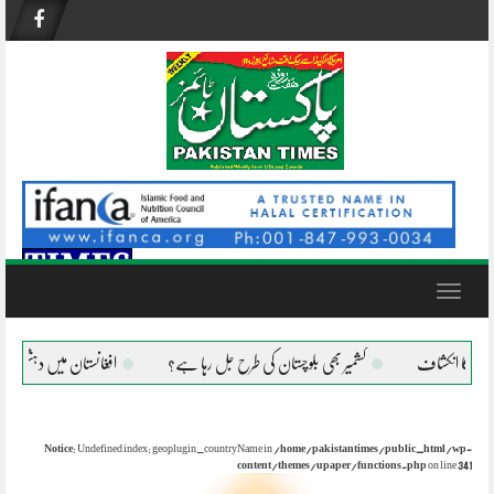
Skip
to
content
Toggle
navigation
کشمیر بھی بلوچستان کی طرح جل رہا ہے؟
افغانستان میں دہشتگردوں کی موجودگی خطے کیلیے
Notice
: Undefined index: geoplugin_countryName in
/home/pakistantimes/public_html/wp-
content/themes/upaper/functions.php
on line
341