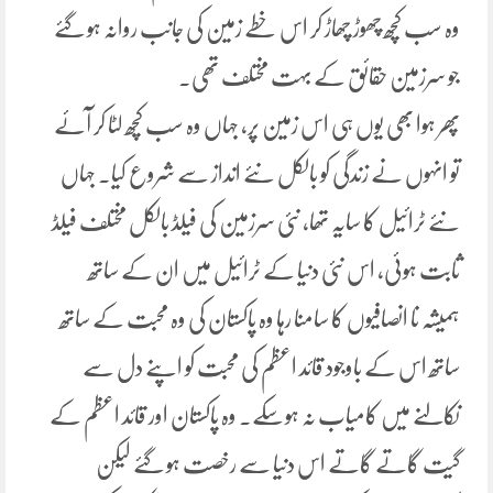
وہ سب کچھ چھوڑ چھاڑ کر اس خطے زمین کی جانب روانہ ہو گئے
جو سرزمین حقائق کے بہت مختلف تھی۔
پھر ہوا بھی یوں ہی اس زمین پر، جہاں وہ سب کچھ لٹا کر آئے
تو انہوں نے زندگی کو بالکل نئے انداز سے شروع کیا۔ جہاں
نئے ٹرائیل کا سایہ تھا، نئی سرزمین کی فیلڈ بالکل مختلف فیلڈ
ثابت ہوئی، اس نئی دنیا کے ٹرائیل میں ان کے ساتھ
ہمیشہ نا انصافیوں کا سامنا رہا وہ پاکستان کی وہ محبت کے ساتھ
ساتھ اس کے باوجود قائد اعظم کی محبت کو اپنے دل سے
نکالنے میں کامیاب نہ ہوسکے۔ وہ پاکستان اور قائد اعظم کے
گیت گاتے گاتے اس دنیا سے رخصت ہو گئے لیکن