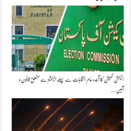
الیکشن کمیشن کا آئندہ عام انتخابات سے پہلے الیکشنز سے متعلق قانون و
آئین…