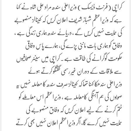
کراچی (فرنٹ ڈیسک) وزیراعلیٰ سندھ مراد علی شاہ نے کہا
ہے کہ وزیراعظم شہباز شریف اعلان کریں کہ کینالز منصوبے
کی حمایت نہیں کریں گے ، دریائے سندھ ہماری زندگی ہے ،
وفاق کو ہماری بات ماننی پڑے گی، ہمارے پاس وفاقی
حکومت کوگرانے کی طاقت ہے۔ کراچی میں سینئر صحافیوں
سے ملاقات کے دوران غیر رسمی گفتگو کرتے ہوئے
وزیراعلیٰ سندھکا کہنا تھا کہ کینالز صرف سندھ کا معاملہ نہیں یہ
صوبوں کی ہم آہنگی کامعاملہ ہے ، وزیراعظم اس معاملے کو
ختم کرنے کے لیے اعلان کریں کہ وفاق منصوبے کی
حمایت نہیں کرے گا، اگر وزیراعظم اعلان نہیں بھی کرتے