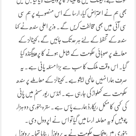
بھی ہم نے اعتراض کیا، ارسا کے اس منصوبے پر ہم سی
سی آئی میں بھی مخالفت کریں گے۔ وزیر اعلی سندھ نے کہا
سندھ کے تحفط کے لئے ہر حد تک جائیں گے ، کینالز کے
معاملے پر صوبائی حکومت کے شامل ہونے کا پروپیگنڈہ کیا
گیا۔ اس وقت ملک کا سب سے بڑا مسئلہ پانی ہے۔ یہ
صرف ہمارا نہیں عالمی ایشو ہے۔ کینالز کے معاملے پر سندھ
حکومت سے کھلواڑ کی جارہی ہے۔ انڈس ریور سسٹم میں پانی
کی کمی کا مکمل ریکارڈ ہمارے پاس ہے۔ ستر ہ جنوری دو ہزار
چوبیس کو یہ معاملہ ارسا میں گیا تو اس نے اپروول دی۔
جنوری میں پنجاب حکومت نے یہ پروپوزل بنایا تھا۔ پروپوزل