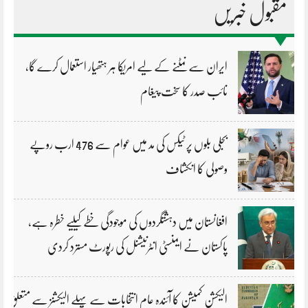
مقبول خبریں
ایران سے نمٹنے کے لیے امریکا ہر ہتھیار استعمال کرے گا،
نائب صدر کا سخت پیغام
بجلی بلوں پر ٹیکس کی مد میں عوام سے 476 ارب روپے
وصولی کا انکشاف
افغانستان میں دہشتگردوں کی موجودگی خطے کیلیے خطرہ ہے،
پاکستان نے ایمنسٹی انٹرنیشنل کی رپورٹ مسترد کردی
الیکشن کمیشن کا آئندہ عام انتخابات سے پہلے الیکشنز سے متعلق