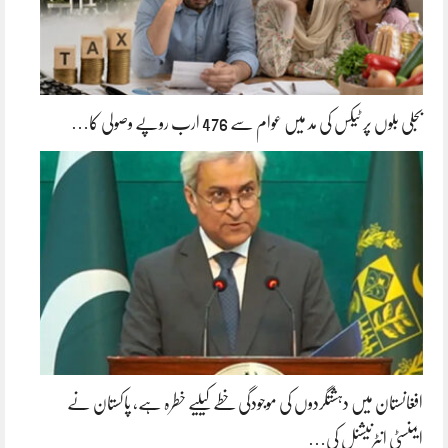
بجلی بلوں پر ٹیکس کی مد میں عوام سے 476 ارب روپے وصولی کا…
افغانستان میں دہشتگردوں کی موجودگی خطے کیلیے خطرہ ہے، پاکستان نے
ایمنسٹی انٹرنیشنل کی…