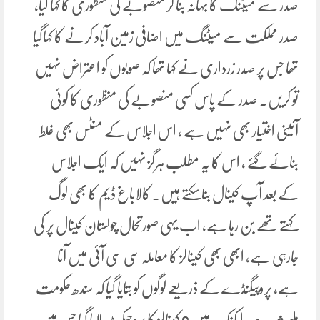
صدر سے میٹنگ کا بہانہ بنا کر منصوبے کی منظوری کا کہا گیا،
صدر مملکت سے میٹنگ میں اضافی زمین آباد کرنے کا کہاگیا
تھا جس پر صدر زرداری نے کہا تھا کہ صوبوں کو اعتراض نہیں
تو کریں۔ صدر کے پاس کسی منصوبے کی منظوری کا کوئی
آئینی اختیار بھی نہیں ہے ، اس اجلاس کے منٹس بھی غلط
بنائے گئے ، اس کا یہ مطلب ہرگز نہیں کہ ایک اجلاس
کے بعد آپ کینال بناسکتے ہیں۔ کالاباغ ڈیم کا بھی لوگ
کہتے تھے بن رہا ہے، اب یہی صورتحال چولستان کینال پر کی
جارہی ہے، ابھی بھی کینالز کا معاملہ سی سی آئی میں آنا
ہے، پروپیگنڈے کے ذریعے لوگوں کو بتایا گیا کہ سندھ حکومت
ملوث ہے، ایکنک میں 6 کینالز کا پروجیکٹ لایا گیا جس میں