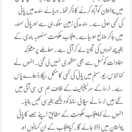
میں چولستان کو آباد کرنے کا ذکر تھا۔ دریائے سندھ میں پانی
کی کمی ہوئی ہے۔ سند ھ کی زمین سوکھ رہی ہے اور پانی سمندر
میں جا کر ضائع ہو رہا ہے۔ پنجاب حکومت منصوبہ بندی کے
بغیر چھ نہروں کی تجویز لے کر آئی ہے۔ معاملے پر مشترکہ
مفادات کونسل سے بھی منظوری نہیں لی گئی۔ انہوں نے
کہا انڈس ریور سسٹم میں پانی کی کمی کا مکمل ریکارڈ ہمارے پاس
ہے۔ ارسا کے سرٹیفیکیٹ کے خلاف ہم سی سی آئی میں
گئے ہیں ارسا نے سپلائی سائڈ کو دیکھے بغیر ہی کیس بنایا۔
انہوں نے کہا پنجاب حکومت کے مطابق اپنے حصے کا پانی
چولستان میں ڈالا جائے گا۔ کیا پنجاب کے ان کسانوں اور