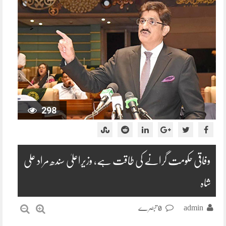
298
وفاقی حکومت گرانے کی طاقت ہے، وزیراعلیٰ سندھ مراد علی
شاہ
admin
0 تبصرے