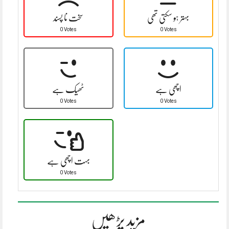
بہتر ہو سکتی تھی
سخت نا پسند
0 Votes
0 Votes
اچھی ہے
ٹھیک ہے
0 Votes
0 Votes
بہت اچھی ہے
0 Votes
مزید پڑھیں