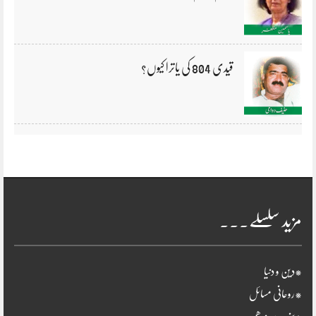
قیدی 804 کی یاترا کیوں؟
مزید سلسلے۔۔۔
*دین و دنیا
*روحانی مسائل