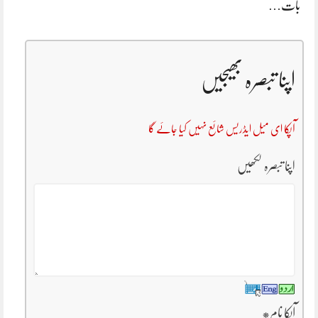
بات…
اپنا تبصرہ بھیجیں
آپکا ای میل ایڈریس شائع نہیں کیا جائے گا
اپنا تبصرہ لکھیں
آپکا نام
*