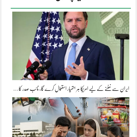
ایران سے نمٹنے کے لیے امریکا ہر ہتھیار استعمال کرے گا، نائب صدر کا…