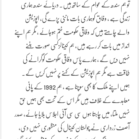
تو ہم سندھ کے عوام کے ساتھ ہیں۔ دریائے سندھ ہماری
زندگی ہے ، وفاق کوہماری بات ماننی پڑے گی، اپوزیشن
والے چاہتے ہیں کہ وفاقی حکومت ختم ہوجائے ، مگر ہم اپنے
انداز میں بات کر رہے ہیں، ہم کینالزکسی صورت بننے
نہیں دیں گے ، ہمارے پاس وفاقی حکومت کوگرانے کی
طاقت ہے مگر ہم اپوزیشن کے کہنے پر نہیں کریں گے۔
ہمیں اپنے ملک کا بھی سوچنا ہے ، ہم 1992 کے پانی
معاہدے کے خلاف ہیں مگر اس کے تحت بھی ہمیں حق
نہیں ملتا، میں چاہتا ہوں سی سی آئی اجلاس بلایا جائے، صدر
آصف زرداری نے چولستان کینال کی منظوری نہیں دی،