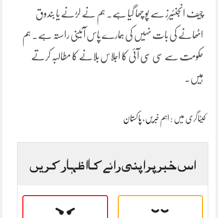
چیف انجنئیرز سے پو چھا گیا ہے۔ ہم نے لڑنے یا بندوق
اٹھانے کی بات نہیں کی ہمارے پاس آئینی راستہ ہے۔ ہم
حکومت سے سی سی آئی کا اجلاس بلانے کا مطالبہ کرتے
ہیں۔
کیٹاگری میں :
اہم خبریں
،
پاکستان
اس خبر پر اپنی رائے کا اظہار کریں