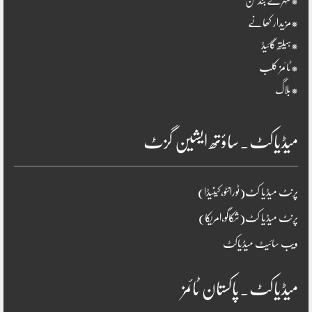
*سنہرے بندھن
*مزیدار کھانے
*ہیلتھ گائیڈ
*ٹائمز کلب
*بلاگ
میڈیاکٹ۔ساؤتھ ایشین گزٹ
پرنٹ میڈیا کٹ(ٹورانٹو،کینیڈا)
پرنٹ میڈیا کٹ(شکاگو،امریکا)
ویب سائیٹ میڈیاکٹ
میڈیاکٹ۔پاکستان ٹائمز