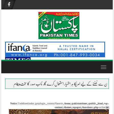
Skip
to
content
Toggle
navigation
ے کے لیے امریکا ہر ہتھیار استعمال کرے گا، نائب صدر کا سخت پیغام
نظام ناکام ہو چکا
Notice
: Undefined index: geoplugin_countryName in
/home/pakistantimes/public_html/wp-
content/themes/upaper/functions.php
on line
341