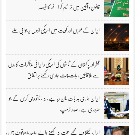
قانون و آئین میں ترامیم کرانے کا فیصلہ
ایران کے بحرین اور کویت میں امریکی اڈوں پر جوابی حملے
قطر اور پاکستان کے ثالثوں کی امریکی و ایرانی مذاکرات کاروں
سے ملاقاتیں، بات چیت جاری رکھنے پر اتفاق
ایران ہماری ہر بات مان رہا ہے، نہ مانا تو وہی کریں گے جو
ضروری ہے، صدر ٹرمپ
ایران کیخلاف مجھے سخت نہ سمجھنے والے حاسد یا بیوقوف ہیں،