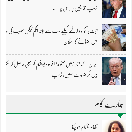
ٹرمپ مخالفین پر برس پڑے
بجٹ؛ تنخواہ دار طبقے کیلیے سب سے بلند انکم ٹیکس سلیب کی حد
میں اضافے کا امکان
ایران کے ’زیر زمین محفوظ‘ افزودہ یورینیم کو ابھی حاصل کرسکتے
ہیں مگر ضرورت نہیں، ٹرمپ
ہمارے کالم
نظام ناکام ہو چکا