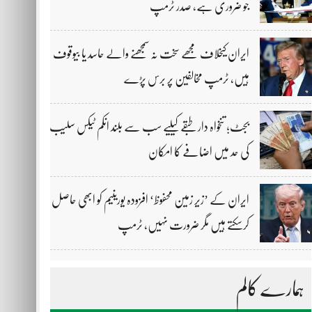
جو ضروری ہے، صدر ٹرمپ
ایران کیخلاف مجھے سخت نہ سمجھنے والے حاسد یا بیوقوف
ہیں، ٹرمپ مخالفین پر برس پڑے
بجٹ؛ تنخواہ دار طبقے کیلیے سب سے بلند انکم ٹیکس سلیب
کی حد میں اضافے کا امکان
ایران کے ’زیر زمین محفوظ‘ افزودہ یورینیم کو ابھی حاصل
کرسکتے ہیں مگر ضرورت نہیں، ٹرمپ
ہمارے کالم