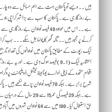
ہیں۔۔ ویسے تو پاکستان بہت سے اہم مسائل سے دو چار ہے۔
بے روزگاری ہے۔ پاکستان کا سب سے بڑا شہر کراچی جو
ہے۔۔ اس میں موجود 40 فیصد نوجوان بے
کرنے پر مجبور ہیں۔۔ تاکہ گھر کا چولہا جل سکے۔۔۔ جب کرا
ایک رپورٹ کے مطابق پاکستان میں نوجوانوں کی تعداد تاریخ
اعشاریہ ایک (9.1)فیصد ہو گ?ی ہے۔ اور یہ بے روزگاری پچھلے پندرہ سال کے دوران میں زیادہ ہوئی ہے۔۔۔
اقوام متحدہ کے ذیلی ادارے یونائیٹڈ نیشنل ڈویلپمنٹ پروگرا