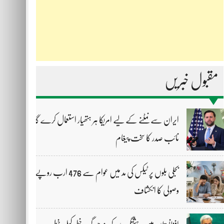
مقبول خبریں
ایران سے نمٹنے کے لیے امریکا ہر ہتھیار استعمال کرے گا،
نائب صدر کا سخت پیغام
بجلی بلوں پر ٹیکس کی مد میں عوام سے 476 ارب روپے
وصولی کا انکشاف