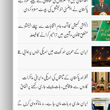
افغانستان میں دہشتگردوں کی موجودگی خطے کیلیے خطرہ ہے،
پاکستان نے ایمنسٹی انٹرنیشنل کی رپورٹ مسترد کردی
الیکشن کمیشن کا آئندہ عام انتخابات سے پہلے الیکشنز سے
متعلق قانون و آئین میں ترامیم کرانے کا فیصلہ
ایران کے بحرین اور کویت میں امریکی اڈوں پر جوابی حملے
قطر اور پاکستان کے ثالثوں کی امریکی و ایرانی مذاکرات
کاروں سے ملاقاتیں، بات چیت جاری رکھنے پر اتفاق
ایران ہماری ہر بات مان رہا ہے، نہ مانا تو وہی کریں گے