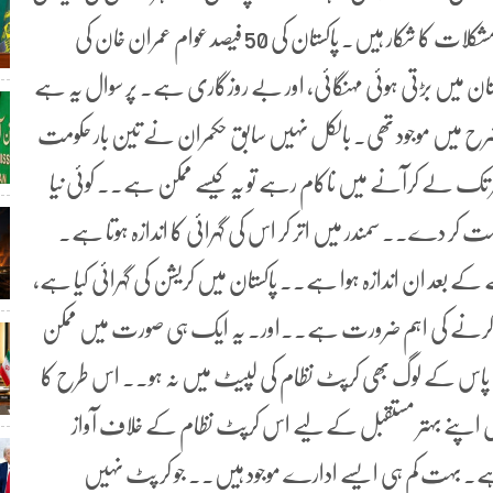
جڑ ہے۔جس کے سبب وزیراعظم عمران خان کو بہت سی مشکلات کا شکار ہیں۔ پاکستان کی 50 فیصد عوام عمران خان کی
 میں بڑتی ہوئی مہنگائی، اور بے روزگاری ہے۔ پر سوال یہ ہے
رح میں موجود تھی۔ بالکل نہیں سابق حکمران نے تین بار حکومت
 تک لے کرآنے میں ناکام رہے تو یہ کیسے ممکن ہے۔۔ کوئی نیا
ر دے۔۔ سمندر میں اتر کر اس کی گہرائی کا اندازہ ہوتا ہے۔
 بعد ان اندازہ ہوا ہے۔۔ پاکستان میں کریشن کی گہرائی کیا ہے،
حل کرنے کی اہم ضرورت ہے۔۔اور۔ یہ ایک ہی صورت میں ممکن
 پاس کے لوگ بھی کرپٹ نظام کی لپیٹ میں نہ ہو۔۔ اس طرح کا
ل اپنے بہتر مستقبل کے لیے اس کرپٹ نظام کے خلاف آواز
 ہے۔ بہت کم ہی ایسے ادارے موجود ہیں۔۔ جو کر پٹ نہیں