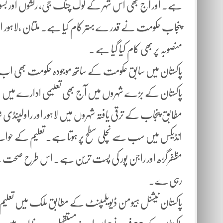
ہے۔ اور آج بھی اس شہر کے لوگ چنگ جی، رکشوں اور بسو
پنجاب حکومت نے قدر ے بہتر کام کیا ہے۔ ملتان ،لاہور 
منصوبہ پر بھی کام کیا گیا ہے ۔
پاکستان میں سابق حکومت کے ساتھ موجودہ حکومت بھی اب
پاکستان کے بڑے شہروں میں آج بھی تعلیمی ادارے میں ا
مطابق پنجاب کے ترقی یافتہ شہروں میں لاہور اور راولپنڈی ش
انڈیکس میں سب سے نچلی سطح پر ہوتا ہے۔ تعلیم کے حوالے سے
مظفرگڑھ اور راجن پور کی پست ترین ہے۔ اس طرح صحت کے ش
رہی ے۔
پاکستان نیشنل ہیومن ڈیویلمپنٹ کے مطابق ملک میں تعلیم 