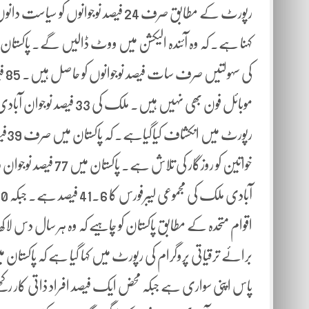
کہنا ہے۔ کہ وہ آئندہ الیکشن میں ووٹ ڈالیں گے۔ پاکست
رپو
آبادی ملک کی مجموعی لیبرفورس کا 41.6 فیصد ہے۔ جبکہ 40 لاکھ نوجوان ہر سال جاب مارکیٹ میں داخل ہو رہےہیں۔
اقوام متحدہ کے مطابق پاکستان کو چاہیے کہ وہ ہر سال دس لا
پاس اپنی سواری ہے جبکہ محض ایک فیصد افراد ذاتی کار رک