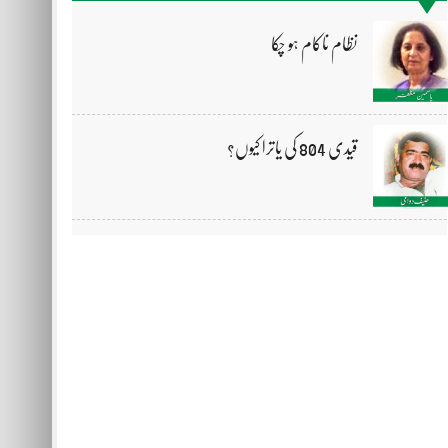
نظام ناکام ہو چکا
قیدی 804 کی یاترا کیوں؟