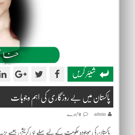
شیئر کریں
پاکستان میں بے روزگاری کی اہم وجوہات
admin
0 تبصرے
پاکستان کی موجودہ حکومت کے لیے پہلے ہی کریشن جیسے بڑے 