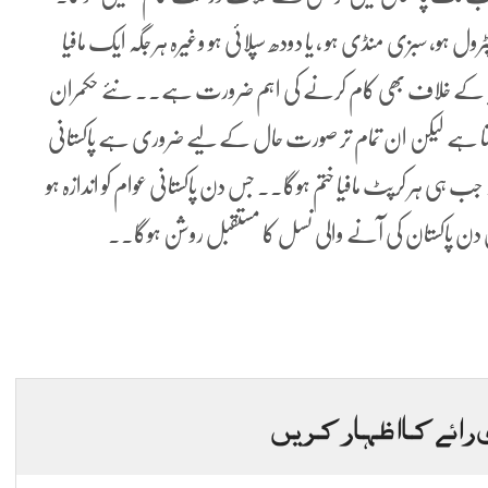
ل ہو، سبزی منڈی ہو ، یا دودھ سپلائی ہو وغیرہ ہر جگہ ایک مافیا
فیا کے خلاف بھی کام کرنے کی اہم ضرورت ہے۔۔ نئے حکمران
کتا ہے لیکن ان تمام تر صورت حال کے لیے ضروری ہے پاکستانی
ب ہی ہر کرپٹ مافیا ختم ہوگا۔۔ جس دن پاکستانی عوام کو اندازہ ہو
 دن پاکستان کی آنے والی نسل کا مستقبل روشن ہوگا۔۔
 رائے کا اظہار کریں