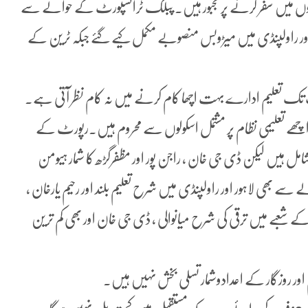
ں میں سفر کرنے پر مجبور ہیں۔ پبلک ٹرانسپورٹ کے حوالے سے
اور راولپنڈی میں میڑوبس منصوبے مکمل کیے گئے جبکہ ٹرین کے
 تک تعلیم ادارے بہت اچھا کام کرنے میں نہ کام نظر آتی ہے۔
چھے تعلیمی نظام پر مشتمل اسکولوں سے محروم ہیں۔رپورٹ کے
امل ہیں لیکن ڈی جی خان ، راجن پور اور مظفرگڑھ کا شمار ہیومن
 بھی لاہور اور راولپنڈی میں شرح تعلیم بلند اور رحیم یارخان ،
عبے میں ترقی کی شرح میانوالی ، ڈی جی خان اور بھی کم ترین
اور روزگار کے اعدادوشمار تسلی بخش نہیں ہیں۔