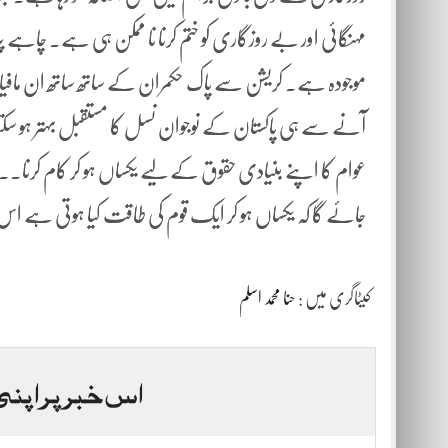
مہنگائی اور بے روزگاری کو ختم کرنا نا ممکن ہی ہے۔ چاہے پٹرو
موجودہ ہے۔ کریشن سے پاک حکمران کے ساتھ ساتھ ان ما
آنے سے ہی پاکستان کے نوجوان نسل کا مستقبل بہتر ہو س
عوام کا اپنے بنیادی حقوق کے لیے یکساں ہو کر کام کرنا۔۔ ج
جائے گا کہ یکساں ہو کر ایک قوم کی طاقت کیا ہوتی ہے اس
کیٹاگری میں :
حنا محمد اسلم
اس خبر پر اپنی