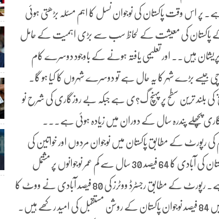
 پر اس وقت پاکستان کی نوجوان نسل کا اہم مسئلہ بڑھتی ہوئی
 کے پاکستان کی معیشت کے لحاظ سب سے بڑی اہمیت کے حامل
 روزگاری سے پریشان ہیں۔۔ اور تعلیمی یافتہ ہونے کے باوجود دوسرے کام
چی جیسے بڑے شہر کا یہ حال ہے تو دوسرے شہروں کا کیا ہو گا۔
 کی بلند ترین سطح پر پہنچ گ?ی ہے جبکہ بے روزگاری کی شرح نو
م کی رپورٹ کے مطابق پاکستان میں نوجوان مردوں اور خواتین کی
شرح برابر ہے۔ جبکہ 70 فیصد نوجوان پڑھے لکھے ہیں۔ پاکستان کی آبادی کا 64 فیصد 30 سال سے کم عمر نوجوانوں پر مشتمل
ہے۔ جبکہ 29 فیصد کی عمر15 سے 29 سال کے درمیان ہے۔ رپورٹ کے مطابق رجسٹرڈ ووٹرز کی 80 فیصد آبادی نے ووٹ کا
حق استعمال کیا۔ 100 میں سے 64 نوجوان شہروں میں آباد ہیں 84 فیصد نوجوان پاکستان کے روشن مستقبل کی امید رکھے ہیں۔