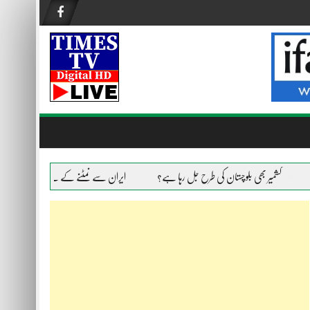
کشمیر بھی بلوچستان کی طرح جل رہا ہے؟
ایران سے نمٹنے کے لیے امریکا ہر ہتھیار است