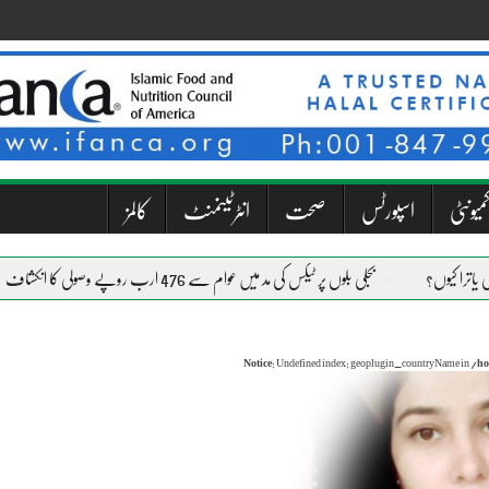
میونٹی
اسپورٹس
صحت
انٹرٹینمنٹ
کالمز
بجلی بلوں پر ٹیکس کی مد میں عوام سے 476 ارب روپے وصولی کا انکشاف
Notice
: Undefined index: geoplugin_countryName in
/ho