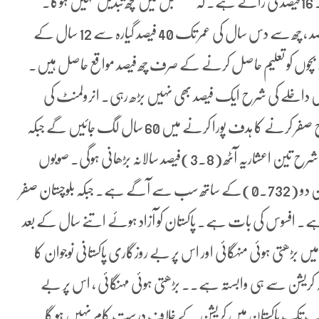
پاکستان کے 36 فیصد نوجوان اپنے مستقبل سے نا امید ہیں۔ 16فیصد کی رائے ہے۔ کہ مستقبل میں کچھ تبدیل نہیں ہوگا۔
ایک سال، پانچ سال کی عمرکے بچوں کے لیے تعلیم 16 فیصد ، چھ سے دس سال کی عمر تک 40 فیصد گیارہ سے 12 سال کے
 12 سال سے زائد عمر کے بچوں کو تعلیم حاصل کرنے کے صرف چھ فیصد مواقع حاصل ہیں۔
وں میں داخلے کی شرح ایک فیصد بھی نہیں بڑھ رہی۔ انرولمنٹ کی
موجودہ رفتار میں اضافہ نہ ہوا تو اسکولوں سے باہر بچوں کی شرح صفر کرنے کا ہدف پورا کرنے میں 60 سال لگ جائیں گے جبکہ
2030 تک تمام بچوں کو اسکول بھیجنے کے لیے انرولمنٹ کی شرح تین اعشاریہ آٹھ (3.8)فیصد سالانہ بڑھانی ہوگی۔ صوبوں
کے ضمن میں پنجاب کا ایچ ڈی آئی صفر اعشاریہ سات تین دو (0.732)کے ساتھ سب سے آگے ہے۔ جبکہ بلوچستان صفر
ھ سب سے پیچھے ہے۔ افسوس کی بات ہے۔ پاکستان کو آزاد ہوئے اتنے سال کے بعد
ں بڑھتی ہوئی منہگائی اور اس پر بے روزگاری پاکستانی نوجوان کا
ہ کریشن سے ہی وابستہ ہے۔۔ بڑھتی ہوئی مہنگائی ، اس پر بے
 جب تک پاکستان میں کریشن کے خلاف درست کام نہیں ہو گا۔