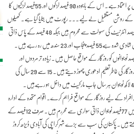
رپورٹ کے مطابق صرف 24 فیصد نوجوانوں کو سیاست دانوں پر اعتماد ہے۔ اس کے باجودہ 90 فیصد لڑکوں اور 55فیصد لڑکیوں کا
ان کے روشن مستقبل لے لیے۔۔۔ رپورٹ میں بتایا گیا ہے۔ کھیلوں
کی سہولتیں صرف سات فیصد نوجوانوں کو حاصل ہیں۔ 85 فیصد انٹرنیٹ کی سہولت سے محروم ہیں جبکہ 48 فیصد کے پاس ذاتی
موبائل فون بھی نہیں ہیں۔ ملک کی 33 فیصد نوجوان آبادی شادی شدہ ہے55 فیصد پنجاب اور 23 سندھ میں رہ رہے ہیں۔
رٹ میں انکشاف کیاگیاہے۔ کہ پاکستان میں صرف 39فیصد نوجوانوں کو روزگار کے مواقع حاصل ہیں۔ زیادہ تر مردوں اور
خواتین کو روزگار کی تلاش ہے۔ پاکستان میں 77 فیصد نوجوان روزگار کی خاطر تعلیم ادھوری چھوڑ دیتے ہیں۔ 15 سے 29 سال کی
کھ افراد کے لیے روزگار کے مواقع فراہم کرے۔ اقوام متحدہ کے ادارہ
برائے ترقیاتی پروگرام کی رپورٹ میں کہا گیا ہے کہ پاکستان میں 77فیصد نوجوان ذاتی سواری سے محررم ہیں۔ صرف 12فیصد کے
ھتے ہیں۔ پاکستان کی سب سے بڑے شہر کراچی کی آبادی ڈیڑھ کروڑ