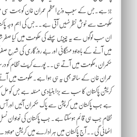
حکومت سے خوش نظر نہیں آتی ہے۔۔جس کی اہم وجہ پاکستان
ان سب لوگوں سے یہ چیزیں پہلے کی حکومت میں کیا صفر ش
میں آنے کے باوجود مہنگائی اور بے روزگاری کی شرح صفر
حکمران ،حکومت میں آتے ہی۔۔ پورے کرپٹ نظام کو درست ک
عمران خان کے ساتھ بھی یہ ہی ہوا ہے۔ حکومت میں آنے کے
کریشن پاکستان کا سب سے بڑا بنیادی مسئلہ ہے جس کو 
ہے جب پاکستان میں کرپشن سے پاک حکمران آئیں اور آس
نظام جب ہی قائم ہوسکتا ہے۔ جب پاکستان کی نوجوان نس
اٹھائی گی۔۔ آج پاکستان میں ہر ادارے میں کریشن موجود