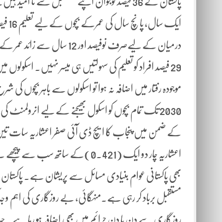
درمیان کے لیےصرف نوفیصد اور
29 فیصد افراد کو تعلیم کی سہولتیں ہی میسر نہیں۔ اسکول
اعشاریہ چار دو ایک (0.421)کے سات
بھی پاکستانی عوام بنیادی مسائل سے پریشان ہے۔ پاکستان می
مستقبل برباد کر رہی ہے۔منہگائی، بے روزگاری کی اہم وج
روزگاری سے دن با دن جرائم میں بھی اضافہ ہو رہا ہے۔