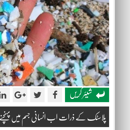
شیئر کریں
پلاسٹک کے ذرات اب انسانی جسم میں پہنچنے