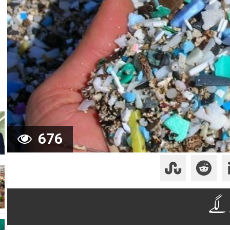
676
 لگے