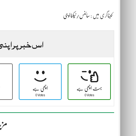
کیٹاگری میں :
سائنس/ٹیکنالوجی
اس خبر پر اپنی
بہت اچھی ہے
اچھی ہے
ٹ
0 Votes
0 Votes
مزی