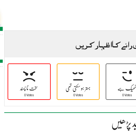
 رائے کا اظہار کریں
ھیک ہے
بہتر ہو سکتی تھی
سخت نا پسند
0 Votes
0 Votes
0 Votes
د پڑھیں