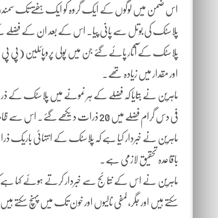
اس ضمن میں لوگوں کے ایک گروہ کو ایک ہفتے تک سمندری م
پلاسٹک کی بوتل سے پانی پیا۔ اس کے بعد ان کے فضلے
پلاسٹک کے آثار پائے گئے جن میں پولی پروپائلین (پی پی
اور مقدار میں زیادہ تھے۔
فی دس گرام فضلے میں 20 ذرات دیکھے گ
ماہرین نے خبردار کیا ہے کہ پلاسٹک کے انتہائی باریک ذ
باقاعدہ تحقیق لازمی ہے۔
ماہرین نے اس کے نتائج سے خبردار کرتے ہوئے کہا ہے
سکتے ہیں اور جگر، لمفی نالیوں اور خون تک میں پہنچ سکتے ہیں