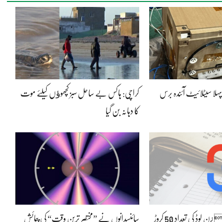
پہلا سیٹلائیٹ آئندہ برس
کراچی: ہاکس بے ساحل سبز کچھوﺅں کیلئے موت
کا دہانہ بن گیا
گوگل لینس کے ڈاو¿ن لوڈ کی تعداد 50 کروڑ
سائنسدانوں نے ”مختصر ترین وقت“ کی پیمائش