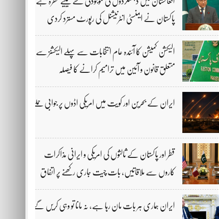
افغانستان میں دہشتگردوں کی موجودگی خطے کیلیے خطرہ ہے،
پاکستان نے ایمنسٹی انٹرنیشنل کی رپورٹ مسترد کردی
الیکشن کمیشن کا آئندہ عام انتخابات سے پہلے الیکشنز سے
متعلق قانون و آئین میں ترامیم کرانے کا فیصلہ
ایران کے بحرین اور کویت میں امریکی اڈوں پر جوابی حملے
قطر اور پاکستان کے ثالثوں کی امریکی و ایرانی مذاکرات
کاروں سے ملاقاتیں، بات چیت جاری رکھنے پر اتفاق
ایران ہماری ہر بات مان رہا ہے، نہ مانا تو وہی کریں گے