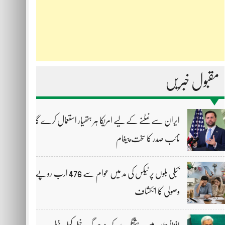
مقبول خبریں
ایران سے نمٹنے کے لیے امریکا ہر ہتھیار استعمال کرے گا،
نائب صدر کا سخت پیغام
بجلی بلوں پر ٹیکس کی مد میں عوام سے 476 ارب روپے
وصولی کا انکشاف