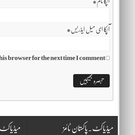
آپکا نام
*
آپکا ای میل ایڈریس
*
his browser for the next time I comment.
میڈیاکٹ۔پاکستان ٹائمز
میڈیاکٹ