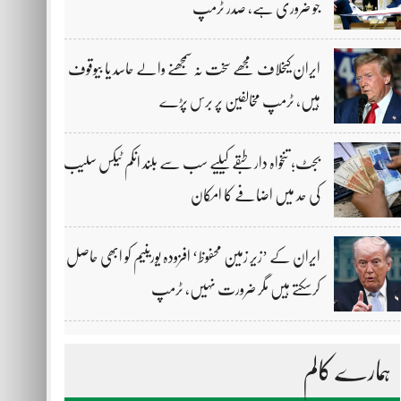
جو ضروری ہے، صدر ٹرمپ
ایران کیخلاف مجھے سخت نہ سمجھنے والے حاسد یا بیوقوف
ہیں، ٹرمپ مخالفین پر برس پڑے
بجٹ؛ تنخواہ دار طبقے کیلیے سب سے بلند انکم ٹیکس سلیب
کی حد میں اضافے کا امکان
ایران کے ’زیر زمین محفوظ‘ افزودہ یورینیم کو ابھی حاصل
کرسکتے ہیں مگر ضرورت نہیں، ٹرمپ
ہمارے کالم