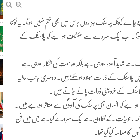
 چرچا ہے کیونکہ پلاسٹک ہزاروں برس میں بھی ختم نہیں ہوتا۔ یہ ٹوٹتا
 نہیں ہوتا۔ اب ایک سروے سے انکشاف ہوا ہے کہ پلاسٹک کے
ک سے شدید آلودہ ہورہی ہے بلکہ وہ موت کی شکار ہورہی ہے۔
ں پلاسٹک کے ذرات موجود ہوسکتے ہیں۔ دوسری جانب حالیہ
وا ہے کہ انسان بھی پلاسٹک کی آلودگی سے متاثر ہورہے ہیں۔
محکمہ ماحولیات کے تعاون سے ایک سروے کیا ہے جس میں فِن
گوں کا مطالعہ کیا گیا تھا۔