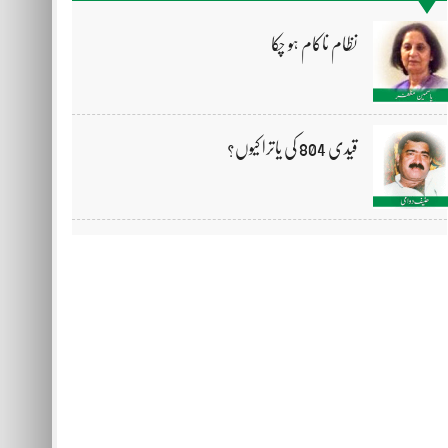
نظام ناکام ہو چکا
قیدی 804 کی یاترا کیوں؟