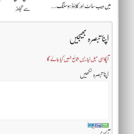
میں ویب سائٹ اور کلاؤڈ ہوسٹنگ…
سے تجاوز
اپنا تبصرہ بھیجیں
آپکا ای میل ایڈریس شائع نہیں کیا جائے گا
اپنا تبصرہ لکھیں