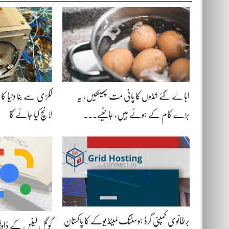
ابالے گئے انڈوں کا پانی مت پھینکیں، یہ
لکڑی سے بنا دنیا کا 
بڑے کام کے ہوئے ہیں، جانئیے۔۔۔
لانچ کیا جائے گا
برطانوی کمپنی گرڈ ہوسٹنگ لمیٹڈ یوکے کا پاکستان