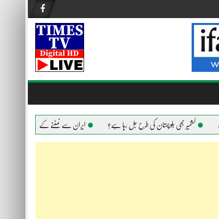
کشمیر بھی بلوچستان کی طرح جل رہا ہے؟
ایران سے نمٹنے کے لیے امریکا ہر ہتھیار اس