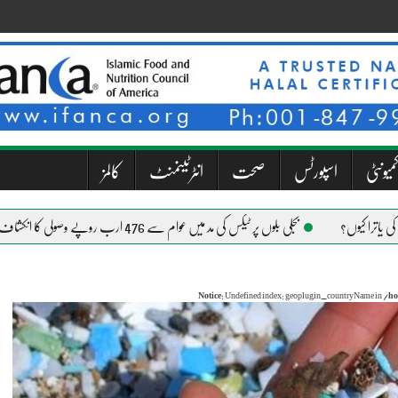
میونٹی
اسپورٹس
صحت
انٹرٹینمنٹ
کالمز
بجلی بلوں پر ٹیکس کی مد میں عوام سے 476 ارب روپے وصولی کا انکشاف
Notice
: Undefined index: geoplugin_countryName in
/ho