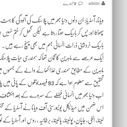
admin
0 تبصرے
ویانا، آسٹریا: ان دنوں دنیا بھر میں پلاسٹک کی آلودگی کا بہت
پھوٹتا اور پس کر باریک ہوتا رہتا ہے لیکن گھل کر ختم
باریک خردبینی ذرات انسانی جسم میں بھی پہنچ رہے ہیں۔
ایک عرصے سے ماہرین کا گمان تھا کہ سمندری حیات پلاسٹ
ماہرین کے مطابق سمندری غذا کھانے والے کے جسموں می
تحقیق سے معلوم ہوا ہے کہ 93 فیصد بوتلوں کے پانی میں پلاسٹک کے خردبینی ذرات پائے جاتے ہیں۔
اب دنیا بھر میں انسانی فضلے کے سروے کے بعد انکشاف ہ
اس ضمن میں میڈیکل یونیورسٹی آف ویانا نے آسٹریا کے 
لینڈ، اٹلی، جاپان، پولینڈ، ہالینڈ، برطانیہ ، روس اور آسٹریا کے لو