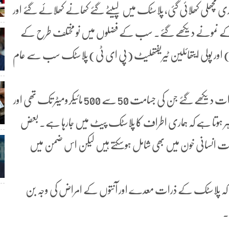
چھلی کھلائی گئی، پلاسٹک میں لپیٹے گئے کھانے کھلائے گئے اور
 کے نمونے دیکھے گئے۔ سب کے فضلوں میں نو مختلف طرح کے
) اور پولی ایتھائلین ٹیریفتھلیٹ (پی ای ٹی) پلاسٹک سب سے عام
ماہرین نے بتایا کہ فضلے کے ہر نمونے میں پلاسٹک کے ذرات دیکھے گئے جن کی جسامت 50 سے 500 مائیکرومیٹر تک تھی اور
ئے۔ اس سے ظاہر ہوتا ہے کہ ہماری اطراف کا پلاسٹک پیٹ میں جارہا ہے۔ بعض
رات انسانی خون میں بھی شامل ہوسکتے ہیں لیکن اس ضمن میں
 کہ پلاسٹک کے ذرات معدے اور آنتوں کے امراض کی وجہ بن
۔