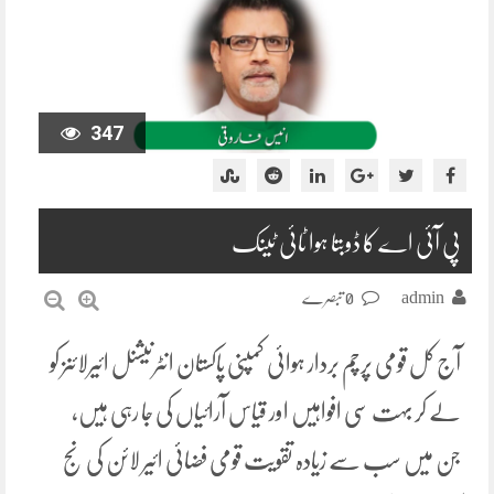
347
پی آئی اے کا ڈوبتا ہوا ٹائی ٹینک
admin
0 تبصرے
آج کل قومی پرچم بردار ہوائی کمپنی پاکستان انٹرنیشنل ائیرلائنز کو
لے کر بہت سی افواہیں اور قیاس آرائیاں کی جا رہی ہیں،
جن میں سب سے زیادہ تقویت قومی فضائی ائیر لائن کی نج