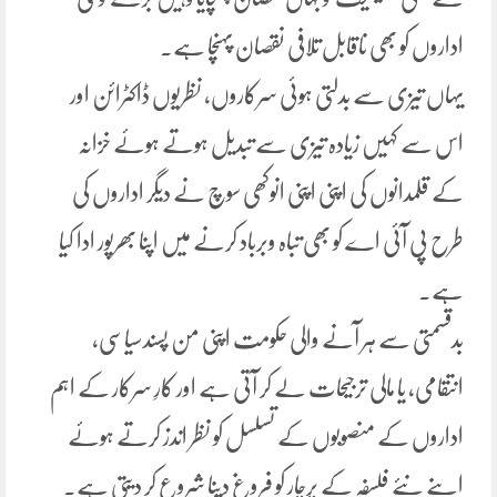
اداروں کو بھی ناقابل تلافی نقصان پہنچا ہے۔
یہاں تیزی سے بدلتی ہوئی سرکاروں، نظریوں ڈاکٹرائن اور
اس سے کہیں زیادہ تیزی سے تبدیل ہوتے ہوئے خزانہ
کے قلمدانوں کی اپنی اپنی انوکھی سوچ نے دیگر اداروں کی
طرح پی آئی اے کو بھی تباہ وبرباد کرنے میں اپنا بھرپور ادا کیا
ہے۔
بدقسمتی سے ہر آنے والی حکومت اپنی من پسندسیاسی،
انتقامی، یا مالی ترجیحات لے کر آتی ہے اور کارِ سرکار کے اہم
اداروں کے منصوبوں کے تسلسل کو نظر اندز کرتے ہوئے
اپنے نئے فلسفہ کے پرچار کو فروغ دینا شروع کر دیتی ہے۔