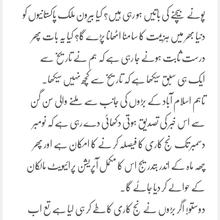
پونے بیچنے کی باتیں ہو رہی ہیں؟ کیا بیرون ملک پاکستانیوں کو
دنیا بھر میں ہزیمت کا سامنا اٹھانا پڑے گا؟ کیا یہ بات پھر
درست ثابت ہونے جا رہی ہے کہ ہم نے تاریخ سے
ایک ہی سبق سیکھا ہے کہ تاریخ سے کچھ نہیں سیکھا۔
تاہم اسلام آباد کے بڑوں کی جانب سے ملنے والی سن گن
سے اس خبر کی تصدیق ہوتی دکھائی دے رہی ہے کہ نومبر
دسمبر تک نج کاری کا فیصلہ کر نے کا امکان ہے اور پھر
چھہ ماہ کے اندر بتدریج اس کا مکمل آپریشن پرائیویٹ مالکان
کے حوالے کر دیا جائے گا۔
دوستو! اگر بڑوں نے نج کاری کاطے کر ہی لیا ہے تع اب