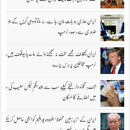
ایران ہماری ہر بات مان رہا ہے، نہ مانا تو وہی کریں گے جو
ضروری ہے، صدر ٹرمپ
ایران کیخلاف مجھے سخت نہ سمجھنے والے حاسد یا بیوقوف ہیں،
ٹرمپ مخالفین پر برس پڑے
بجٹ؛ تنخواہ دار طبقے کیلیے سب سے بلند انکم ٹیکس سلیب کی حد
میں اضافے کا امکان
ایران کے ’زیر زمین محفوظ‘ افزودہ یورینیم کو ابھی حاصل کرسکتے