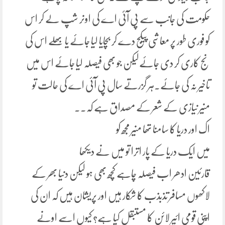
حکومت کی جانب سے پی آئی اے کی اونر شپ لے کر اس
کو فوری طور پر معاشی پیکج دے کر بچایا لیا جائے یا بھلے اس کی
نج کاری کر دی جائےلیکن جو بھی فیصلہ لیا جائے اس میں
تاخیر نہ کی جائے۔ہر گزرتے سال پی آئی اے کی حالت تو
منیر نیازی کے شعر کے مصداق ہے کہ۔۔
اک اور دریا کا سامنا تھا منیر مجھ کو
میں ایک دریا کے پار اترا تو میں نے دیکھا
قارئین ادھر اب فیصلہ چاہے کچھ بھی ہو لیکن دنیا بھر کے
لاکھوں مسافر تذبذب کا شکار ہیں اور پریشان ہیں کہ ان کی
اپنی قومی ائیر لائن کا مستبقل کیا ہے؟ کیوں اسے اونے