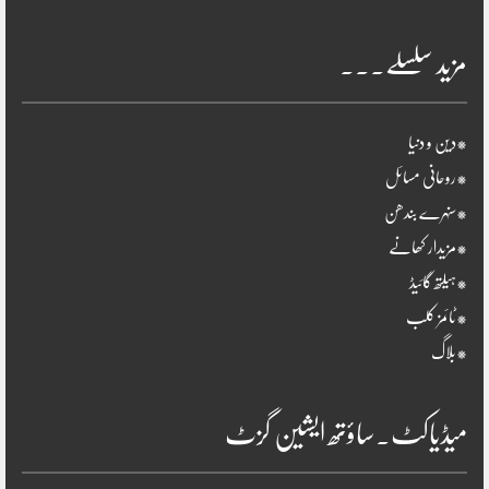
مزید سلسلے۔۔۔
*دین و دنیا
*روحانی مسائل
*سنہرے بندھن
*مزیدار کھانے
*ہیلتھ گائیڈ
*ٹائمز کلب
*بلاگ
میڈیاکٹ۔ساؤتھ ایشین گزٹ