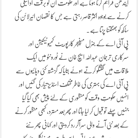
ایندھن فراہم کرنا ہوتا ہے اور حکومت ان کو برقت ادائیگی
کرنے سے بوجوہ اکثر قاصر رہتی ہے جس کا نقصان ائیرلائن کی
ساکھ کو بھگتنا پڑتا ہے۔
پی آئی اے کے جنرل مینیجر کارپوریٹ کمیونیکیشن اور
سرکاری ترجمان عبداللہ ایچ خان نے ٹورونٹو میں ایک
ملاقات میں گفتگو کرتے ہوئے بتایا کہ گزشتہ کئی دہائیوں سے
پی آئی اے کی بہتری کی خاطر مختلف اسٹڈیز تیار کی گئیں اور
انہیں حکومتِ وقت کو منظوری کے لئے پیش بھی کیا گیا
جنہیں پہلے تو قبول کر لیا جاتا اور پھر بعد مسترد، کبھی منظور کرنے
کے بعد نئی آنے والی سرآکر رد کردیتی اور کہانی پھر نئے