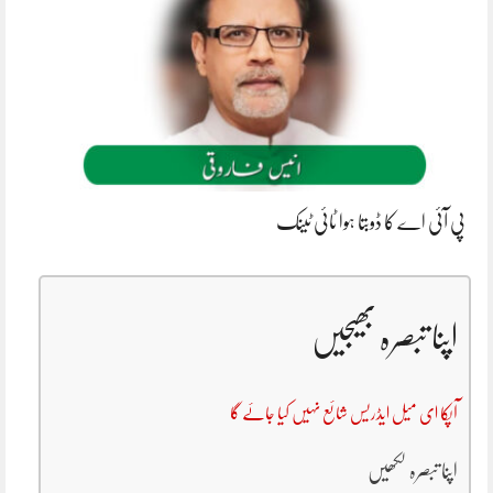
پی آئی اے کا ڈوبتا ہوا ٹائی ٹینک
اپنا تبصرہ بھیجیں
آپکا ای میل ایڈریس شائع نہیں کیا جائے گا
اپنا تبصرہ لکھیں