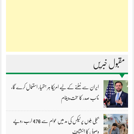
مقبول خبریں
ایران سے نمٹنے کے لیے امریکا ہر ہتھیار استعمال کرے گا،
نائب صدر کا سخت پیغام
بجلی بلوں پر ٹیکس کی مد میں عوام سے 476 ارب روپے
وصولی کا انکشاف