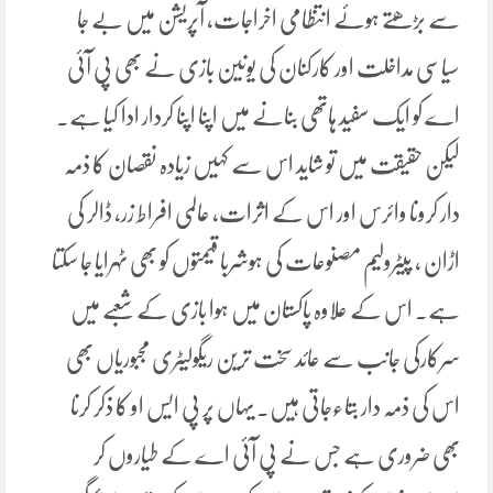
سے بڑھتے ہوئے انتظامی اخراجات، آپریشن میں بے جا
سیاسی مداخلت اور کارکنان کی یونین بازی نے بھی پی آئی
اے کو ایک سفید ہاتھی بنانے میں اپنا اپنا کردار ادا کیا ہے۔
لیکن حقیقت میں تو شاید اس سے کہیں زیادہ نقصان کا ذمہ
دار کرونا وائرس اور اس کے اثرات، عالمی افراط زر، ڈالر کی
اڑان ، پیٹرولیم مصنوعات کی ہوشربا قیمتوں کو بھی ٹہرایا جا سکتا
ہے۔ اس کے علاوہ پاکستان میں ہوا بازی کے شعبے میں
سرکارکی جانب سے عائد سخت ترین ریگولیٹری مجبوریاں بھی
اس کی ذمہ دار بتاءجاتی ہیں۔ یہاں پر پی ایس او کا ذکر کرنا
بھی ضروری ہے جس نے پی آئی اے کے طیاروں کر