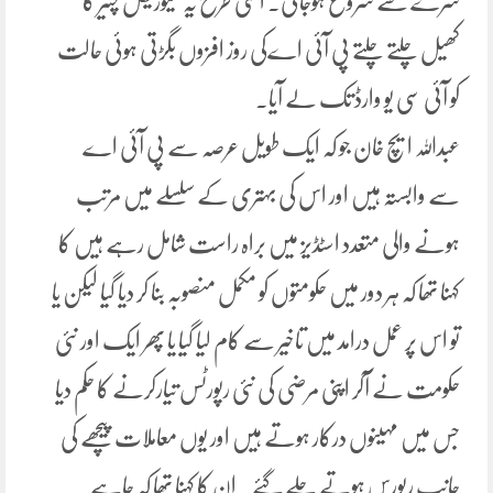
سرے سے شروع ہوجاتی۔ اسی طرح یہ میوزیکل چئیر کا
کھیل چلتے چلتے پی آئی اےکی روز افزوں بگڑتی ہوئی حالت
کو آئی سی یو وارڈ تک لے آیا۔
عبداللہ ایچ خان جو کہ ایک طویل عرصہ سے پی آئی اے
سے وابستہ ہیں اور اس کی بہتری کے سلسلے میں مرتب
ہونے والی متعدد اسٹڈیز میں براہ راست شامل رہے ہیں کا
کہنا تھا کہ ہر دور میں حکومتوں کو مکمل منصوبہ بنا کر دیا گیا لیکن یا
تو اس پر عمل درامد میں تاخیر سے کام لیا گیا یا پھر ایک اور نئی
حکومت نے آکر اپنی مرضی کی نئی رپورٹس تیارکرنے کا حکم دیا
جس میں مہینوں درکار ہوتے ہیں اور یوں معاملات پیچھے کی
جانب ریورس ہوتے چلے گئے۔ ان کا کہنا تھا کہ چاہے