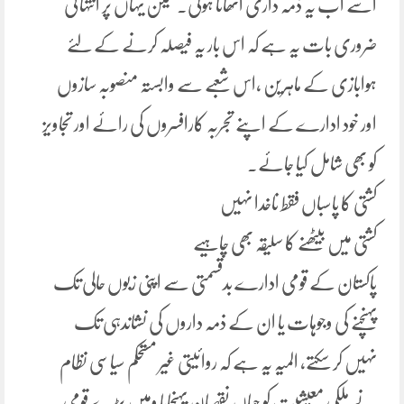
اسے اب یہ ذمہ داری اٹھانا ہوگی۔ لیکن یہاں پر انتہائی
ضروری بات یہ ہے کہ اس بار یہ فیصلہ کرنے کے لئے
ہوابازی کے ماہرین ،اس شعبے سے وابستہ منصوبہ سازوں
اور خود ادارے کے اپنے تجربہ کارافسروں کی رائے اور تجاویز
کو بھی شامل کیا جائے۔
کشتی کا پاسباں فقط ناخدا نہیں
کشتی میں بیٹھنے کا سلیقہ بھی چاہیے
پاکستان کے قومی ادارے بدقسمتی سے اپنی زبوں حالی تک
پہنچنے کی وجوہات یا ان کے ذمہ داروں کی نشاندہی تک
نہیں کر سکتے، المیہ یہ ہے کہ روائیتی غیر مستحکم سیاسی نظام
نے ملکی معیشیت کو جہاں نقصان پہنچایا وہیں بڑے قومی