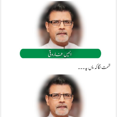
تہمت لگا کہ ماں پہ۔۔۔