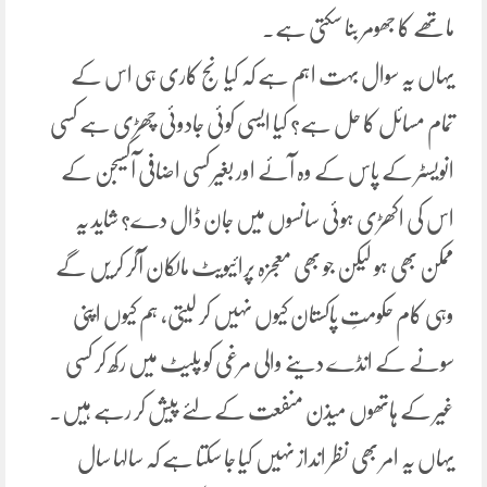
ماتھے کا جھومر بنا سکتی ہے۔
یہاں یہ سوال بہت اہم ہے کہ کیا نج کاری ہی اس کے
تمام مسائل کا حل ہے؟ کیا ایسی کوئی جادوئی چھڑی ہے کسی
انویسٹر کے پاس کے وہ آئے اور بغیر کسی اضافی آکسیجن کے
اس کی اکھڑی ہوئی سانسوں میں جان ڈال دے؟ شاید یہ
ممکن بھی ہو لیکن جو بھی معجزہ پرائیویٹ مالکان آکر کریں گے
وہی کام حکومتِ پاکستان کیوں نہیں کر لیتی، ہم کیوں اپنی
سونے کے انڈے دینے والی مرغی کو پلیٹ میں رکھ کر کسی
غیر کے ہاتھوں میذن منفعت کے لئے پیش کر رہے ہیں۔
یہاں یہ امر بھی نظر انداز نہیں کیا جا سکتا ہے کہ سالہا سال