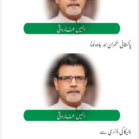
پاکستانی حکمران اور جادو ٹونا
مانیکا کی ڈائری سے