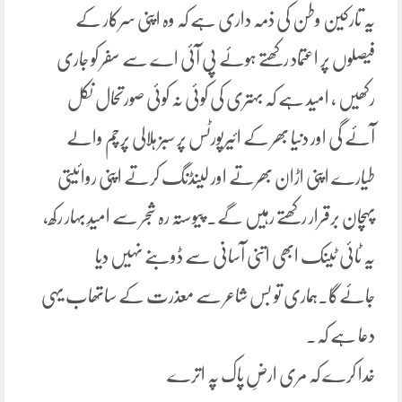
یہ تارکین وطن کی ذمہ داری ہے کہ وہ اپنی سرکار کے
فیصلوں پر اعتماد رکھتے ہوئے پی آئی اے سے سفر کو جاری
رکھیں ، امید ہے کہ بہتری کی کوئی نہ کوئی صورتحال نکل
آئے گی اور دنیا بھر کے ائیرپورٹس پر سبز ہلالی پرچم والے
طیارے اپنی اڑان بھرتے اور لینڈنگ کرتے اپنی روائیتی
پہچان برقرار رکھتے رہیں گے۔ پیوستہ رہ شجر سے امیدِ بہار رکھ،
یہ ٹائی ٹینک ابھی اتنی آسانی سے ڈوبنے نہیں دیا
جائےگا۔ہماری تو بس شاعر سے معذرت کے ساتھاب یہی
دعا ہے کہ۔
خدا کرے کہ مری ارضِ پاک پہ اترے