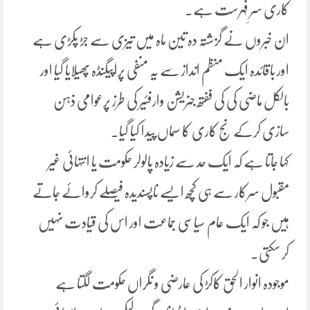
کاری سرِ فہرست ہے۔
ان خبروں نے گزشتہ دہ تین ماہ میں تیزی سے جڑ پکڑی ہے
اور باقائدہ ایک منظم انداز سے یہ منفی پراپیگنڈہ پھیلایا گیا اور
بالکل ماضی کی کی ففتھ جنریشن وارفئیر کی طرز پرعوامی ذہن
سازی کرکے نج کاری کا سماں پیدا کیا گیا۔
کہا جاتا ہے کہ ایک حد سے زیادہ پالولر حکومت یا انتہائی غیر
مقبول سرکار سے ہی کچھ ایسے ناپسندیدہ فیصلے کروائے جاتے
ہیں جو کہ ایک عام سیاسی جماعت اور اس کی قیادت نہیں
کر سکتی۔
موجودہ انوار الحق کاکڑ کی عارضی و نگراں حکومت لگتا ہے