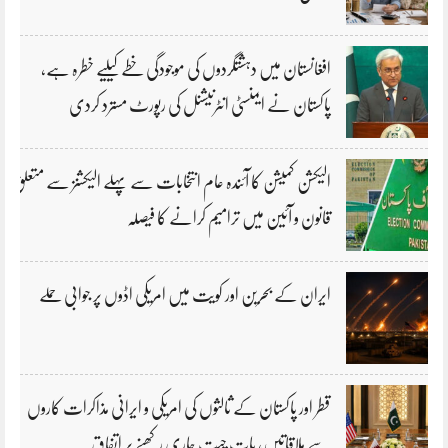
افغانستان میں دہشتگردوں کی موجودگی خطے کیلیے خطرہ ہے،
پاکستان نے ایمنسٹی انٹرنیشنل کی رپورٹ مسترد کردی
الیکشن کمیشن کا آئندہ عام انتخابات سے پہلے الیکشنز سے متعلق
قانون و آئین میں ترامیم کرانے کا فیصلہ
ایران کے بحرین اور کویت میں امریکی اڈوں پر جوابی حملے
قطر اور پاکستان کے ثالثوں کی امریکی و ایرانی مذاکرات کاروں
سے ملاقاتیں، بات چیت جاری رکھنے پر اتفاق