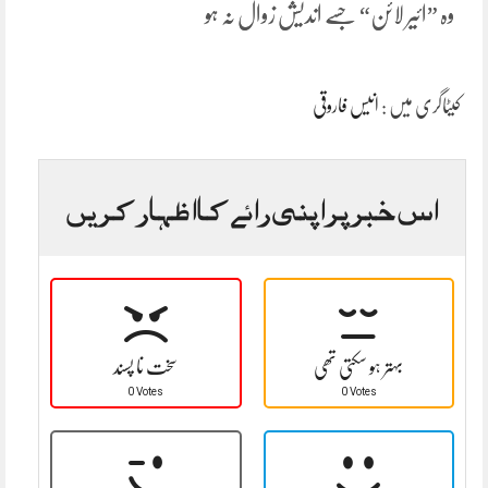
وہ ”ائیر لائن“ جسے اندیش زوال نہ ہو
کیٹاگری میں :
انیس فاروقی
اس خبر پر اپنی رائے کا اظہار کریں
بہتر ہو سکتی تھی
سخت نا پسند
0 Votes
0 Votes