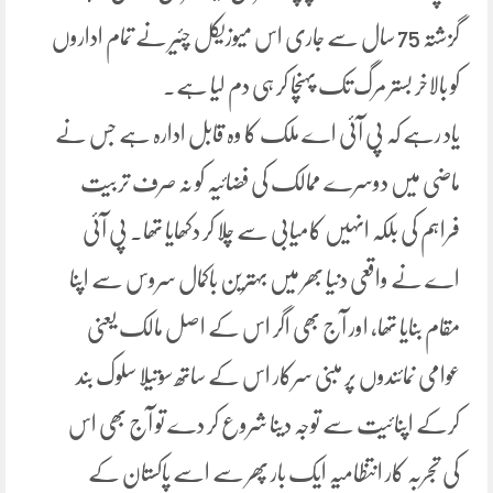
گزشتہ 75 سال سے جاری اس میوزیکل چئیر نے تمام اداروں
کو بالاخر بستر مرگ تک پہنچا کر ہی دم لیا ہے۔
یاد رہے کہ پی آئی اے ملک کا وہ قابل ادارہ ہے جس نے
ماضی میں دوسرے ممالک کی فضائیہ کو نہ صرف تربیت
فراہم کی بلکہ انہیں کامیابی سے چلا کر دکھایا تھا۔ پی آئی
اے نے واقعی دنیا بھر میں بہترین باکمال سروس سے اپنا
مقام بنایا تھا، اور آج بھی اگر اس کے اصل مالک یعنی
عوامی نمائندوں پر مبنی سرکار اس کے ساتھ سوتیلا سلوک بند
کرکے اپنائیت سے توجہ دینا شروع کر دے تو آج بھی اس
کی تجربہ کار انتظامیہ ایک بار پھر سے اسے پاکستان کے