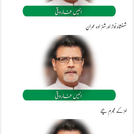
شہنشاہ نواز اور شہزادہ عمران
لمز کے مجرم بچے