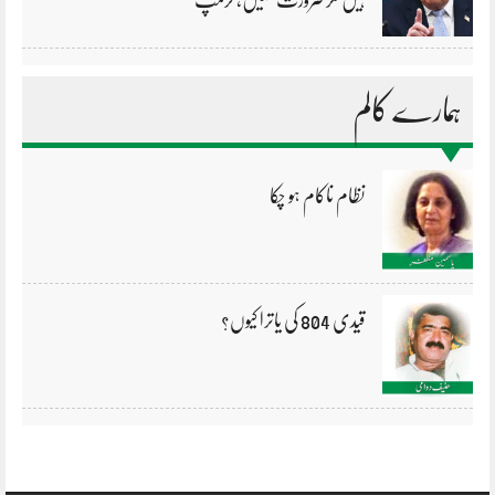
ہیں مگر ضرورت نہیں، ٹرمپ
ہمارے کالم
نظام ناکام ہو چکا
قیدی 804 کی یاترا کیوں؟