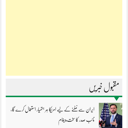
مقبول خبریں
ایران سے نمٹنے کے لیے امریکا ہر ہتھیار استعمال کرے گا،
نائب صدر کا سخت پیغام