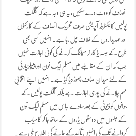
انصاف کو ووٹ دے سکیں، یہ ہی وجہ ہے کہ گلگت
پولیس کا یکطرفہ آپریشن صرف تحریک انصاف کے کارکنوں
اور عہدیداروں کے خلاف چل رہا ہے۔ انہیں کسی بھی
طرح کے جلسہ یا کارنر میٹنگ کرنے کی کوئی اجازت نہیں
جب کہ ان کے مقابلے میں مسلم لیگ نون اور پیپلزپارٹی
کے لئے میدان صاف چھوڑ دیا گیا ہے۔ انہیں اپنے انتخابی
مہم چلانے کی پوری اجازت ہے بلکہ گلگت پولیس کے
جوانوں کو ڈیوٹی کے بعد سادے لباس میں مسلم لیگ نون
کے جلسوں میں دوستوں یاروں کے ساتھ جا کر کامیاب
کروانے تک کی انہیں تاکید کیے جانے کی اطلاع ملی ہے۔