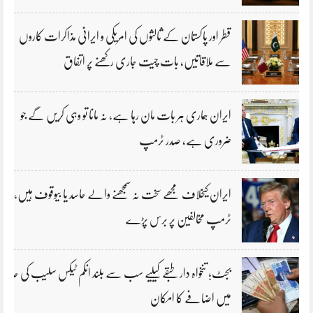
قطر اور پاکستان کے ثالثوں کی امریکی و ایرانی مذاکرات کاروں
سے ملاقاتیں، بات چیت جاری رکھنے پر اتفاق
ایران ہماری ہر بات مان رہا ہے، نہ مانا تو وہی کریں گے جو
ضروری ہے، صدر ٹرمپ
ایران کیخلاف مجھے سخت نہ سمجھنے والے حاسد یا بیوقوف ہیں،
ٹرمپ مخالفین پر برس پڑے
بجٹ؛ تنخواہ دار طبقے کیلیے سب سے بلند انکم ٹیکس سلیب کی حد
میں اضافے کا امکان