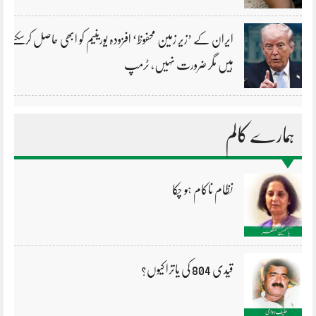
ایران کے ’زیر زمین محفوظ‘ افزودہ یورینیم کو ابھی حاصل کرسکتے
ہیں مگر ضرورت نہیں، ٹرمپ
ہمارے کالم
نظام ناکام ہو چکا
قیدی 804 کی یاترا کیوں؟