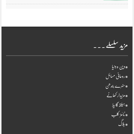
مزید سلسلے۔۔۔
*دین و دنیا
*روحانی مسائل
*سنہرے بندھن
*مزیدار کھانے
*ہیلتھ گائیڈ
*ٹائمز کلب
*بلاگ