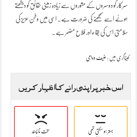
سرکار کو دوسروں کے مشوروں سے زیادہ زمینی حقائق کو دیکھتے
ہوئے اسے سمجھنے کی ضرورت ہے۔ اسی میں وطن عزیز کی
سلامتی اس کی بقاءاور فلاح مضمر ہے۔
کیٹاگری میں :
حنیف دوامی
اس خبر پر اپنی رائے کا اظہار کریں
بہتر ہو سکتی تھی
سخت نا پسند