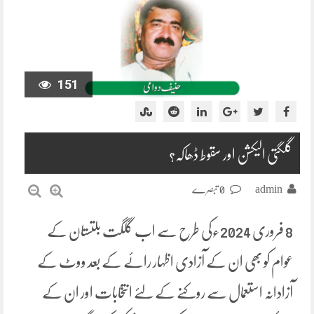
151
گلگتی الیکشن اور سقوط ڈھاکہ؟
admin
0 تبصرے
8 فروری 2024ءکی طرح سے اب گلگت بلتستان کے
عوام کو بھی ان کے آزادی اظہار رائے کے بعد ووٹ کے
آزادانہ استعمال سے روکنے کے لئے انتخابات اور ان کے