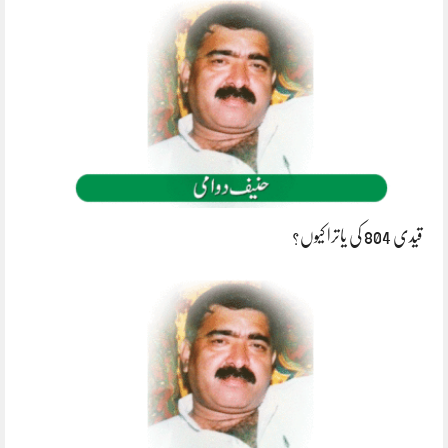
قیدی 804 کی یاترا کیوں؟