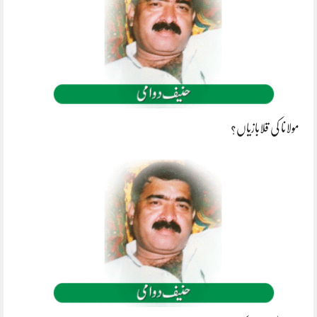
مولانا کی قلابازیاں؟