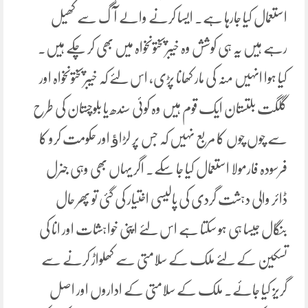
استعمال کیا جارہا ہے۔ ایسا کرنے والے آگ سے کھیل
رہے ہیں یہ ہی کوشش وہ خیبرپختونخواہ میں بھی کر چکے ہیں۔
کیا ہوا انہیں منہ کی مار کھانا پڑی، اس لئے کہ خیبرپختونخواہ اور
گلگت بلتستان ایک قوم ہیں وہ کوئی سندھ یا بلوچستان کی طرح
سے چوں چوں کا مربع نہیں کہ جس پر لڑاﺅ اور حکومت کرو کا
فرسودہ فارمولا استعمال کیا جا سکے۔ اگر یہاں بھی وہی جنرل
ڈائر والی دہشت گردی کی پالیسی اختیار کی گئی تو پھر حال
بنگال جیسا ہی ہو سکتا ہے اس لئے اپنی خواہشات اور انا کی
تسکین کے لئے ملک کے سلامتی سے کھلواڑ کرنے سے
گریز کیا جائے۔ ملک کے سلامتی کے اداروں اور اصل