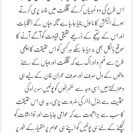
اس طرح کی دو نمبریاں کرکے گلگت میں خانہ پری کرتے
ہوئے الیکشن کا ماحول بنایا جارہا ہے تاکہ وہاں کے انتخابات
اور اس کے نتیجے کے ذریعے حقیقی قیادت کو آگے آنے کا
موقع بالکل بھی نہ دیا جا سکے ہر کسی کو اس حقیقت کا اچھی
طرح سے فہم و ادراک ہے کہ گلگت اور وہاں کے رہنے
والوں کے دل صرف اور صرف عمران خان کے لیے ہی
دھڑکتے ہیں اسی وجہ سے حکمرانوں کو پولیس سربراہ کی
حیثیت سے جنرل ڈائر کی ضرورت پڑی، یہ ہی اس حقیقت
کا سب سے بڑا ثبوت ہے کہ عوامی جذبات اور خواہشات کو
کچلنے کے لئے ہی پولیس کو اپنے ہی عوام پر ہتھیار کے طور پر