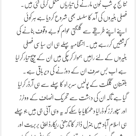
نتائج پر شب خون مارنے کی تیاریاں مکمل کرلی گئی ہیں۔
فصلی بٹیروں کی آمد کا سلسلہ بھی شروع کردیا ہے ہر کوئی
اپنے اپنے طریقے سے گلگتی عوام کو بے وقوف بنانے کی
کوششیں کررہے ہیں۔ انتظامیہ پہلے ہی ان سیاسی فصلی
بٹیروں کے لئے راہیں ہموار کر چکی ہیں ان کے پیچ تیار کرلیا
ہے اب بس صرف ان کے دوڑنے کی دیر باقی ہے۔
بلتستان گلگت کے پولیس سربراہ کا پہلے سے ہی آرڈر کرلیا
گیا ہے تاکہ ان کی دہشت سے تحریک انصاف کے ووٹرز
اور سپورٹرز کو ڈرایا دھمکایا جا سکے کہ یہ وہی آئی جی ہیں جو پہلے
ہی اسلام آباد میں جنرل ڈائر کا تاریخی ریکارڈ اپنی بربریت اور