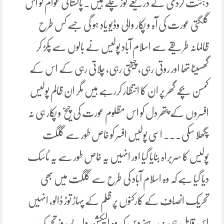
دہشت گردی کے ذریعے توڑ چکے ہیں۔ پاکستانی عوام کو اس
گلگتی عورت کی آہ و پکار والی وڈیو یاد ہو گی جسے کس طرح
ظالمانہ طریقے سے اسلام آباد پولیس نے بالوں سے پکڑ کر
گھسیٹا تھا اور روتی رہی، چیختی رہی، چلاتی رہی کے اس کے
کمسن بچے گھر پر ان کا انتظار کررہے ہیں مگر ان ظالم پولیس
افسروں کے پتھر دل کو اس مظلوم عورت کی چیخ و پکار ہی نہ
پگھلا سکی۔۔۔ اسی پولیس افسر کو خاص طور سے گلگت
پولیس کا سربراہ بنایا گیا اور انہیں یہ خاص طور سے یہ ٹاسک
دیا گیا ہے کہ وہ اسلام آباد کی طرح سے گلگت میں بھی
تحریک انصاف کے کارکنوں پر ظلم کے پہاڑ توڑ ڈالو، انہیں
اس قابل ہی نہ رہنے دیں کہ وہ الیکشن والے روز تحریک