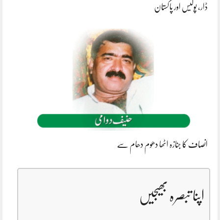
ڈار، پولیس اور پاکستان
انصاف کا جنازہ اٹھا دھوم دھام سے
اپنا تبصرہ بھیجیں