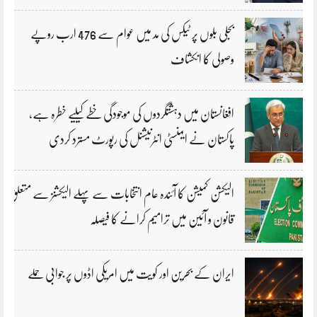
بجلی بلوں پر ٹیکس کی مد میں عوام سے 476 ارب روپے
وصولی کا انکشاف
افغانستان میں دہشتگردوں کی موجودگی خطے کیلیے خطرہ ہے،
پاکستان نے ایمنسٹی انٹرنیشنل کی رپورٹ مسترد کردی
الیکشن کمیشن کا آئندہ عام انتخابات سے پہلے الیکشنز سے متعلق
قانون و آئین میں ترامیم کرانے کا فیصلہ
ایران کے بحرین اور کویت میں امریکی اڈوں پر جوابی حملے