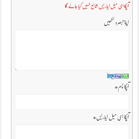
آپکا ای میل ایڈریس شائع نہیں کیا جائے گا
اپنا تبصرہ لکھیں
آپکا نام
*
آپکا ای میل ایڈریس
*