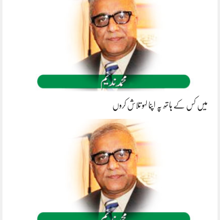
میں کس کے ہاتھ پہ اپنا لہو تلاش کروں