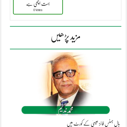
بہت اچھی ہے
0 Votes
مزید پڑھیں
بال جسٹس فائز عیسیٰ کے کورٹ میں