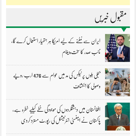
مقبول خبریں
ایران سے نمٹنے کے لیے امریکا ہر ہتھیار استعمال کرے گا،
نائب صدر کا سخت پیغام
بجلی بلوں پر ٹیکس کی مد میں عوام سے 476 ارب روپے
وصولی کا انکشاف
افغانستان میں دہشتگردوں کی موجودگی خطے کیلیے خطرہ ہے،
پاکستان نے ایمنسٹی انٹرنیشنل کی رپورٹ مسترد کردی