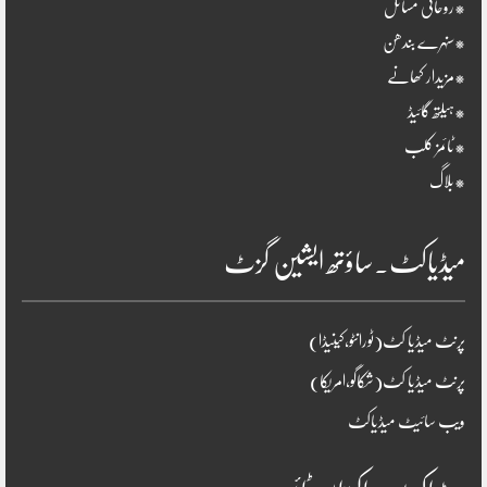
*روحانی مسائل
*سنہرے بندھن
*مزیدار کھانے
*ہیلتھ گائیڈ
*ٹائمز کلب
*بلاگ
میڈیاکٹ۔ساؤتھ ایشین گزٹ
پرنٹ میڈیا کٹ(ٹورانٹو،کینیڈا)
پرنٹ میڈیا کٹ(شکاگو،امریکا)
ویب سائیٹ میڈیاکٹ