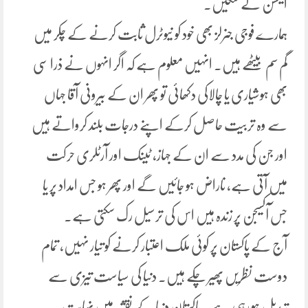
ایکشن لے سکیں۔
ہمارے فوجی جنرلز بھی خود کو نیوٹرل ثابت کرنے کے چکر میں
گم سم بیٹھے ہیں۔ انہیں معلوم ہے کہ اگر انہوں نے ذرا سی
بھی ہوشیاری یا چالاکی دکھائی تو پھر ان کے بیرونی آقا جہاں
سے وہ تربیت حاصل کرکے اپنے درجات بلند کرواتے ہیں
اور جن کی مدد سے ان کے جہاز، ٹینک اور آرٹلری حرکت
میں آتی ہے، ناراض ہو جائیں گے اور پھر ہو جس امداد پر یا
جس آکسیجن پر زندہ ہیں اس کی ترسیل رک سکتی ہے۔
آج کے پاکستان پر کوئی ملک اعتبار کرنے کو تیار نہیں، تمام
دوست نظریں پھیر چکے ہیں۔ دنیا کی سیاست تیزی سے
تبدیل ہو رہی ہے۔ پاکستان دنیا کے نقشہ میں نہایت