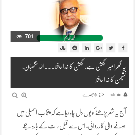
701
یہ گھرا میرا گلشن ہے، گلشن کا خدا حافظ۔۔۔اللہ نگھبان،
نشیمن کا خدا حافظ
admin
0 تبصرے
آج یہ شعر پڑھنے کو یوں دل چاہ رہا ہے کہ پنجاب اسمبلی میں
ہونے والی کارروائی، اس سے قبل رات کے بارہ بجے