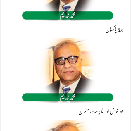
ڈوبتا پاکستان
خود غرض اور انا پرست حکمران