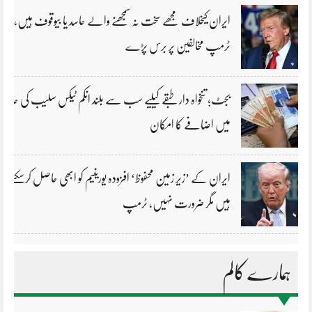
ایران کیخلاف مجھے سخت نہ سمجھنے والے حاسد یا بیوقوف ہیں،
ٹرمپ مخالفین پر برس پڑے
بجٹ؛ تنخواہ دار طبقے کیلیے سب سے بلند انکم ٹیکس سلیب کی حد
میں اضافے کا امکان
ایران کے ’زیر زمین محفوظ‘ افزودہ یورینیم کو ابھی حاصل کرسکتے
ہیں مگر ضرورت نہیں، ٹرمپ
ہمارے کالم