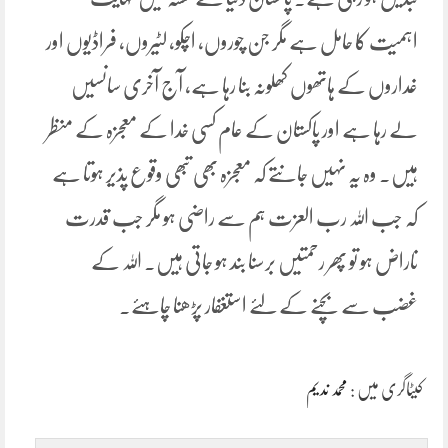
اہمیت کا حامل ہے مگر جن چوروں، اچکو، لٹیروں، فراڈیوں اور
غداروں کے ہاتھوں کھلونہ بنا رہا ہے، آج آخری سانسیں
لے رہا ہے اور پاکستان کے عام کسی خدا کے معجزہ کے منظر
ہیں۔ وہ یہ نہیں جانتے کہ معجزہ بھی تبھی وقوع پذیر ہوتا ہے
کہ جب اللہ رب العزت ہم سے راضی ہو مگر جب قدرت
ناراض ہو تو پھر رحمتیں برسنا بند ہو جاتی ہیں۔ اللہ کے
غضب سے بچنے کے لئے استغفار پڑھنا چاہئے۔
کیٹاگری میں :
محمد ندیم