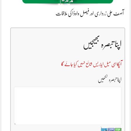
آصف علی زرداری اور فیصل واوڈا کی ملاقات
اپنا تبصرہ بھیجیں
آپکا ای میل ایڈریس شائع نہیں کیا جائے گا
اپنا تبصرہ لکھیں