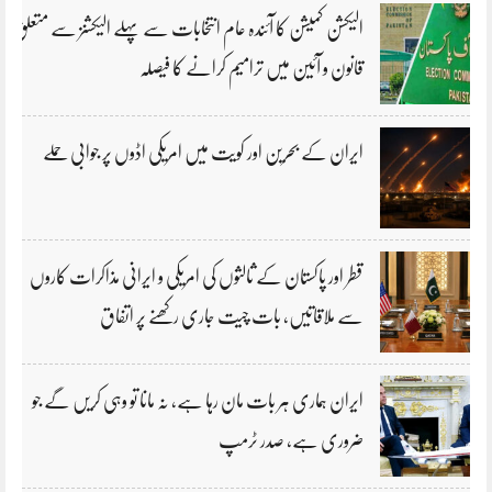
الیکشن کمیشن کا آئندہ عام انتخابات سے پہلے الیکشنز سے متعلق
قانون و آئین میں ترامیم کرانے کا فیصلہ
ایران کے بحرین اور کویت میں امریکی اڈوں پر جوابی حملے
قطر اور پاکستان کے ثالثوں کی امریکی و ایرانی مذاکرات کاروں
سے ملاقاتیں، بات چیت جاری رکھنے پر اتفاق
ایران ہماری ہر بات مان رہا ہے، نہ مانا تو وہی کریں گے جو
ضروری ہے، صدر ٹرمپ