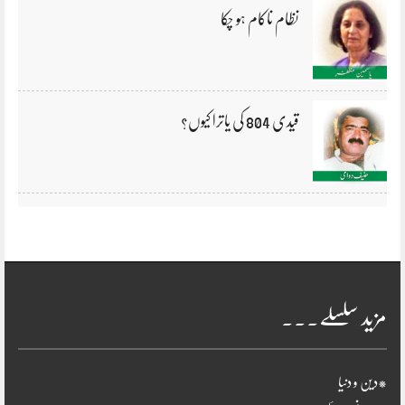
نظام ناکام ہو چکا
قیدی 804 کی یاترا کیوں؟
مزید سلسلے۔۔۔
*دین و دنیا