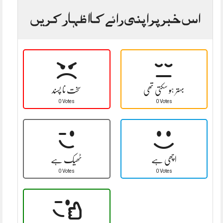
اس خبر پر اپنی رائے کا اظہار کریں
بہتر ہو سکتی تھی
سخت نا پسند
0 Votes
0 Votes
اچھی ہے
ٹھیک ہے
0 Votes
0 Votes