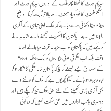
سپریم کورٹ کا کھلنا پھر ملک کے اداروں سپریم کورٹ اور
اسٹیبلشمنٹ کا خود کو پارلیمنٹ سے بالاتر ثابت کرنا۔ واضح
پیغام دیتا دکھائی دے رہا ہے کہ ملک اپنی تباہی کے آخری
راﺅنڈ میں ہے۔ پاکستان کا اسکرپٹ لکھنے والے شاید یہ طے
کر چکے ہیں کہ پاکستان کو اب مزید نہ قرضہ دیا جائے اور نہ
وقت بلکہ اب ”گرتی ہوئی دیواروں کو ایک دھکہ اور دو“
کے مصداق ایسے فیصلے کراﺅ کہ پاکستان خانہ جنگی کا شکار ہو کر
تباہ و برباد ہو جائے۔ لگتا کچھ یوں ہے کہ ملک کو لوٹنے والے
بھی آخری بازی کھیلنے کے لئے اپنی جنگ تیز کر چکے ہیں اور
دوسری جانب اداروں میں اتنی سکت نہیں کہ وہ کوئی