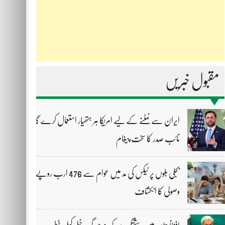
مقبول خبریں
ایران سے نمٹنے کے لیے امریکا ہر ہتھیار استعمال کرے گا،
نائب صدر کا سخت پیغام
بجلی بلوں پر ٹیکس کی مد میں عوام سے 476 ارب روپے
وصولی کا انکشاف