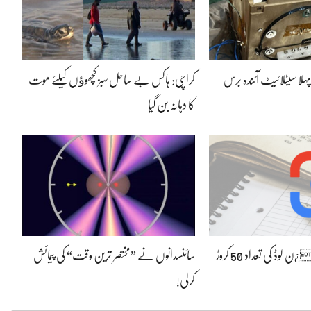
پہلا سیٹلائیٹ آئندہ برس
کراچی: ہاکس بے ساحل سبز کچھوﺅں کیلئے موت
کا دہانہ بن گیا
گوگل لینس کے ڈاو¿ن لوڈ کی تعداد 50 کروڑ
سائنسدانوں نے ”مختصر ترین وقت“ کی پیمائش
کرلی!