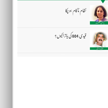
نظام ناکام ہو چکا
قیدی 804 کی یاترا کیوں؟