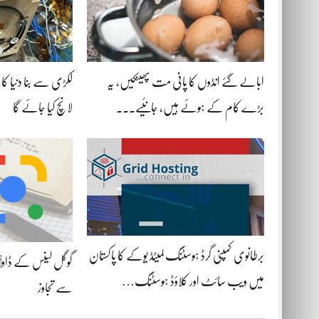
ابالے گئے انڈوں کا پانی مت پھینکیں، یہ
لکڑی سے بنا دنیا کا 
بڑے کام کے ہوئے ہیں، جانئیے۔۔۔
لانچ کیا جائے گا
برطانوی کمپنی گرڈ ہوسٹنگ لمیٹڈ یوکے کا پاکستان
میں ویب سائٹ اور کلاؤڈ ہوسٹنگ…
سے تجاوز