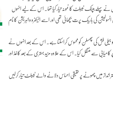
ں نے پہلے ہپٹک ٹیبلٹ کا نمونہ تیار کیا تھا۔ اس کے لیے انہوں
سولیشن کی باریک پرت بچھائی تھی اور اسے الیکٹرو وائبریشن کا نام
و جیلی فش کی پھسلن کو محسوس کراسکتا ہے۔ اس کے بعد انہوں نے
ر کامیابی سے منتقل کیا۔ اس کے علاوہ مزید بہتری کے بعد کاغذ اور
انداز میں چھونے پر حقیقی احساس دلانے والے ٹیبلٹ تیار کرلیں