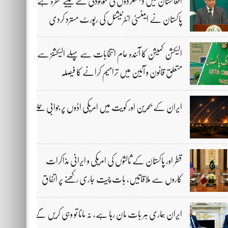
افغانستان میں دہشتگردوں کی موجودگی خطے کیلیے خطرہ ہے،
پاکستان نے ایمنسٹی انٹرنیشنل کی رپورٹ مسترد کردی
الیکشن کمیشن کا آئندہ عام انتخابات سے پہلے الیکشنز سے
متعلق قانون و آئین میں ترامیم کرانے کا فیصلہ
ایران کے بحرین اور کویت میں امریکی اڈوں پر جوابی حملے
قطر اور پاکستان کے ثالثوں کی امریکی و ایرانی مذاکرات
کاروں سے ملاقاتیں، بات چیت جاری رکھنے پر اتفاق
ایران ہماری ہر بات مان رہا ہے، نہ مانا تو وہی کریں گے