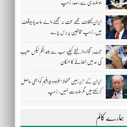
جو ضروری ہے، صدر ٹرمپ
ایران کیخلاف مجھے سخت نہ سمجھنے والے حاسد یا بیوقوف
ہیں، ٹرمپ مخالفین پر برس پڑے
بجٹ؛ تنخواہ دار طبقے کیلیے سب سے بلند انکم ٹیکس سلیب
کی حد میں اضافے کا امکان
ایران کے ’زیر زمین محفوظ‘ افزودہ یورینیم کو ابھی حاصل
کرسکتے ہیں مگر ضرورت نہیں، ٹرمپ
ہمارے کالم