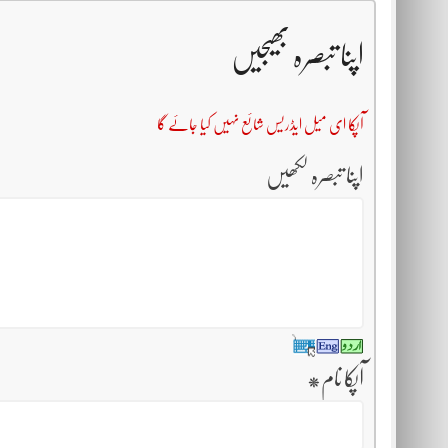
اپنا تبصرہ بھیجیں
آپکا ای میل ایڈریس شائع نہیں کیا جائے گا
اپنا تبصرہ لکھیں
آپکا نام
*