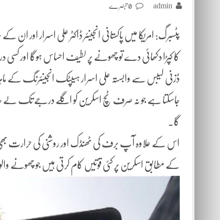
admin
0 تبصرے
پٹسبرگ: امریکا میں پاکستانی انجینئر ڈاکٹر علی اسرار اور ا
کا کپڑا دکھائی دے تو چھونے پر لطیف احساس ہوگا اور کسی در
ڈزنی لیبس سے وابستہ علی اسرار ہیپٹک انجینئرنگ کے ماہر 
جاسکتا ہے جو نہ صرف ٹچ اسکرین کو اگلے درجے تک لے جائے گا 
گا۔
اس کے علاوہ آپ برف کی ٹھنڈک اور روشنی کی حرارت بھی 
کے مطابق اسکرین پر کئی قوتیں کام کرتی ہیں جو چھونے وا