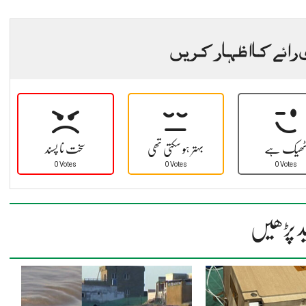
 رائے کا اظہار کریں
ھیک ہے
بہتر ہو سکتی تھی
سخت نا پسند
0 Votes
0 Votes
0 Votes
د پڑھیں