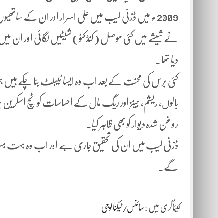
2009ء میں ڈزنی لیب میں علی اسرار اور ان کے ساتھیو
نے شیشے میں کئی موصل (کنڈکٹو) شیٹیں لگائی اور ان میں ان
دیا تھا۔
کئی برس کی محنت کے بعد اب وہ ایسا ٹیبلٹ بنا چکے ہیں ج
بالوں، ریشم، جینز اور ریگ مال کے احساسات کو ٹچ اسکرین پ
روغن شدہ دیوار کو بھی ظاہر کیا۔
ڈزنی لیب میں ان کی تحقیق جاری ہے اور اب وہ بہت بہتر 
گے۔
کیٹاگری میں :
سائنس/ٹیکنالوجی