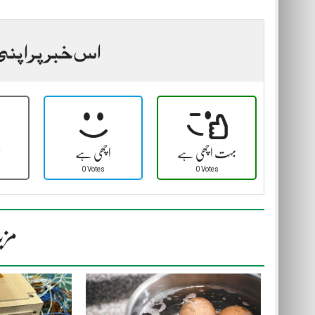
اس خبر پر اپنی
بہت اچھی ہے
اچھی ہے
ٹ
0 Votes
0 Votes
مزی