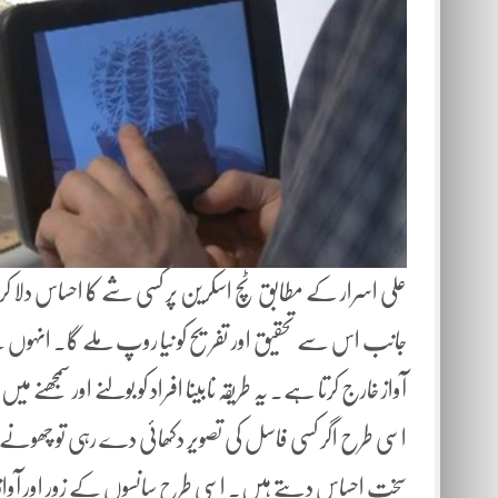
علی اسرار کے مطابق ٹچ اسکرین پر کسی شے کا احساس دلا کرای
جانب اس سے تحقیق اور تفریح کو نیا روپ ملے گا۔ انہوں نے
آواز خارج کرتا ہے۔ یہ طریقہ نابینا افراد کو بولنے اور سمجھنے می
اسی طرح اگر کسی فاسل کی تصویر دکھائی دے رہی تو چھو
سخت احساس دیتے ہیں۔ اسی طرح سانسوں کے زور اور آواز