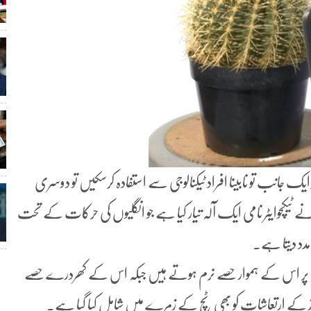
ک جانب تو نابینا افراد ٹیکنالوجی سے استفادہ کرسکیں تو دوسری
 ٹیکچوایٹر نامی ایک آلہ تیار کیا ہے جو انگلیوں کی حرکات کے تحت
ں مدد دیتا ہے۔
نے پر اس کے ہموار حصے نرم ہوتے ہیں جبکہ اس کے کھردرے حصے
 کے ارتعاشات کو بھی ٹچ کے زمرے میں شامل کیا گیا ہے۔