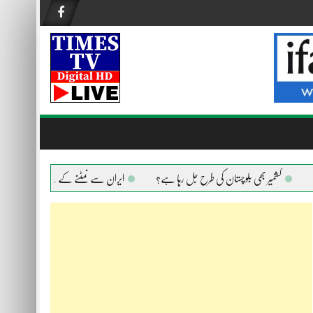
کشمیر بھی بلوچستان کی طرح جل رہا ہے؟
ایران سے نمٹنے کے لیے امریکا ہر ہتھیار است