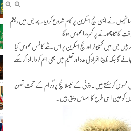
ن کے ساتھیوں نے ایسی ٹچ اسکرین پر کام شروع کردیا ہے جس میں ریشم
خت کا تنا چھونے پر کھردرا محسوس ہوگا۔
ہیں جس میں کمپیوٹر اور ٹچ اسکرین پر اس شے کا لمس محسوس کیا
بلکہ نابینا افراد کی مدد اور تعلیم میں بھی اہم کردار ادا کرسکے
محسوس کرسکتے ہیں۔ ڈزنی کے ٹیسلا ٹچ پروگرام کے تحت تصویر
لوں کو عین اسی طرح کا احساس دیتی ہیں۔