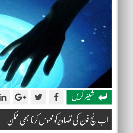
شیئر کریں
اب ٹچ فون کی تصاویرکومحسوس کرنا بھی ممکن