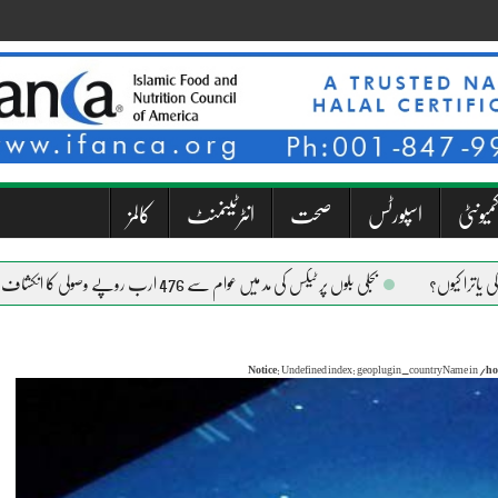
میونٹی
اسپورٹس
صحت
انٹرٹینمنٹ
کالمز
بجلی بلوں پر ٹیکس کی مد میں عوام سے 476 ارب روپے وصولی کا انکشاف
Notice
: Undefined index: geoplugin_countryName in
/ho