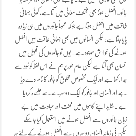
جانور، افضل ہونا بھی مختلف معانی میں آتا ہے، کوئی جسمانی
طاقت میں افضل ہوتا ہے جو کہ عموماً جانوروں میں ہی زیادہ
پایا جاتا ہے، لیکن انسانوں میں بھی جسمانی طاقت میں افضل
ہونے کی خواہش موجود ہے۔ یوں تو جانوروں کی قبیل میں
انسان بھی آتا ہے لیکن عام طور پر ہم نے اس لفظ کو خود سے
جدا رکھا ہے اور ایک مخصوص مخلوق کو جانور کا نام دے دیا
ہے اور انسان اور جانور کو ایک دوسرے سے علیحدہ کردیا
ہے۔ شاید اپنے کاموں میں محنت اور عبادت میں بے
زبان جانوروں سے افضل ہونے میں استعمال کیا جا سکے
لیکن فی زمانہ انسان دوسروں سے افضل ہونے کے لئے ہر