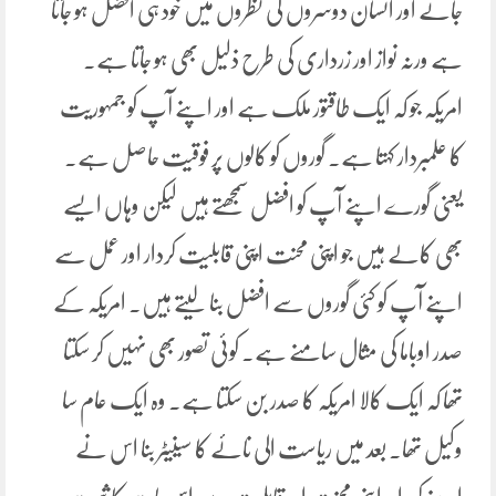
جائے اور انسان دوسروں کی نظروں میں خود ہی افضل ہو جاتا
ہے ورنہ نواز اور زرداری کی طرح ذلیل بھی ہو جاتا ہے۔
امریکہ جو کہ ایک طاقتور ملک ہے اور اپنے آپ کو جمہوریت
کا علمبردار کہتا ہے۔ گوروں کو کالوں پر فوقیت حاصل ہے۔
یعنی گورے اپنے آپ کو افضل سمجھتے ہیں لیکن وہاں ایسے
بھی کالے ہیں جو اپنی محنت اپنی قابلیت کردار اور عمل سے
اپنے آپ کو کئی گوروں سے افضل بنا لیتے ہیں۔ امریکہ کے
صدر اوباما کی مثال سامنے ہے۔ کوئی تصور بھی نہیں کر سکتا
تھا کہ ایک کالا امریکہ کا صدر بن سکتا ہے۔ وہ ایک عام سا
وکیل تھا۔ بعد میں ریاست الی نائے کا سینیٹر بنا اس نے