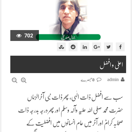
702
اعلیٰ و افضل
admin
0 تبصرے
سب سے افضل ذات الٰہی، پھر ذات نبی آخرالزماں
حضرت محمد صلی اللہ علیہ وآلہ وسلم اور پھر درجہ بدرجہ ذات
صحابہ کرامؓ اور آخر میں عام انسانوں میں افضلیت کے