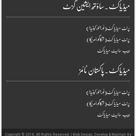
میڈیاکٹ۔ساؤتھ ایشین گزٹ
پرنٹ میڈیا کٹ(ٹورانٹو،کینیڈا)
پرنٹ میڈیا کٹ(شکاگو،امریکا)
ویب سائیٹ میڈیاکٹ
میڈیاکٹ۔پاکستان ٹائمز
پرنٹ میڈیا کٹ(ٹورانٹو،کینیڈا)
پرنٹ میڈیا کٹ(شکاگو،امریکا)
ویب سائیٹ میڈیاکٹ
Copyright © 2018, All Rights Reserved. | Web Design, Develop & Maintain By