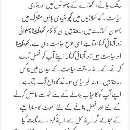
رینگ جائے، اکھاڑے کے پہلوانوں میں اور ہماری
سیاست کے کھلاڑیوں میں کچھ بنیادی باتیں مشترک ہیں۔
پہلوان اکھاڑے میں رہتے ہیں ان کا کام کھانا پینا پہلوانی
زور آزمائی کرنا ہوتا ہے اسی طرح سیاست دان ہے، کھانا پینا
اور سیاست میں زور آزمائی کرنا۔ اپنے آپ کو افضل ثابت
کرنے کے لئے ہر وقت سیاست کے میدان میں چوکس
رہتے ہیں۔ ورنہ غیر سیاسی ہونے کا داغ لگ جاتا ہے۔
اپنے آپ کو کامیاب بنانے کے لئے شہرت حاصل کرنے
کے لئے اور افضل بنانے کے لئے جھوٹ کا سہارا لینے
کے بجائے اگر اپنے عمل سے اپنے کردار سے ثابت کیا