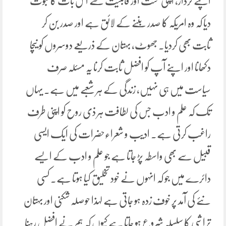
اپنے کردار، اپنی محنت اور قابلیت سے اس بات کا ثبوت
دیا کہ وہ امریکہ کا صدر بننے کے لائق ہے اور صدر بن کر
ثابت بھی کردیا۔ جھوٹ، بہتان کے ذریعے دوسروں کو نیچا
دکھانا اور اپنے آپ کو افضل ثابت کرنا یہ مسئلہ صرف
سیاست میں ہی نہیں، زندگی کے ہر شعبے میں ہے۔ یہاں
تک کہ علم و ادب جس کی لطافت ہر ذی روح کو اپنی طرف
راغب کرتی ہے۔ ادیب و شعراءحضرات کی ایک ایسی
قبیل سے بھی واسطہ پڑ جاتا ہے جو علم و ادب کے ایسے
دائرے میں جو کہ انہوں نے خود تخلیق کیا ہوتا ہے۔ کسی
نئے کی آمد پر خوف زدہ ہو جاتی ہے لہذا حوصلہ شکنی اور بہتان
تراشی کا سلسلہ شروع ہو جاتا ہے کیوں کہ ہم نے افضل رہنا