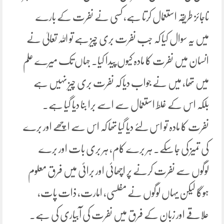
ناجائز طریقہ استعمال کرتا ہے، کسی نے نفرت کے بارے
میں یہ سوال کیا کہ جب نفرت بری چیز ہے تو اللہ تعالیٰ نے
انسان میں نفرت کا مادہ کیوں پیدا کیا۔ جہاں تک میرے علم
میں تھا، میں نے جواب دیا کہ نفرت بری چیز نہیں ہے
بلکہ اس کے غلط استعمال سے اسے برا بنا دیا گیا ہے۔
نفرت کا مادہ تو اس لئے دیا گیا تھا کہ اس سے اچھے اور برے
کی تمیز کی جاسکے۔ ہر برے کام، ہر بری بات اور برے
لوگوں سے نفرت کرنے پر اچھائی اور برائی میں فرق معلوم
ہوگا لیکن یہاں لوگوں نے مفلسی، امارت، ذات پات،
علاقے اور زبان کے فرق میں نفرت کی آبیاری کی ہے۔