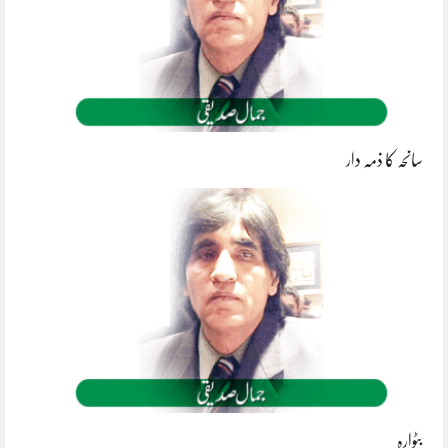
سانحہ کا ذمہ دار
بٹوارہ