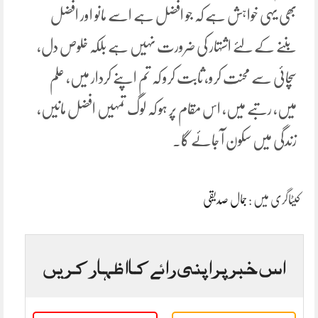
بھی یہی خواہش ہے کہ جو افضل ہے اسے مانو اور افضل
بننے کے لئے اشتہار کی ضرورت نہیں ہے بلکہ خلوص دل،
سچائی سے محنت کرو، ثابت کرو کہ تم اپنے کردار میں، علم
میں، رتبے میں، اس مقام پر ہو کہ لوگ تمہیں افضل مانیں،
زندگی میں سکون آ جائے گا۔
کیٹاگری میں :
جمال صدیقی
اس خبر پر اپنی رائے کا اظہار کریں