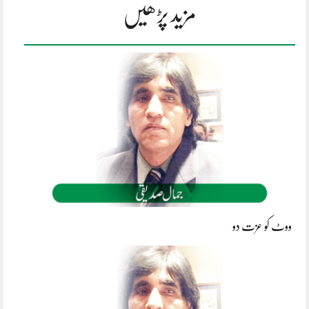
مزید پڑھیں
ووٹ کو عزت دو