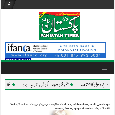
Skip
to
content
Toggle
navigation
کشمیر بھی بلوچستان کی طرح جل رہا ہے؟
افغانستان میں دہشتگردوں کی مو
Notice
: Undefined index: geoplugin_countryName in
/home/pakistantimes/public_html/wp-
content/themes/upaper/functions.php
on line
341