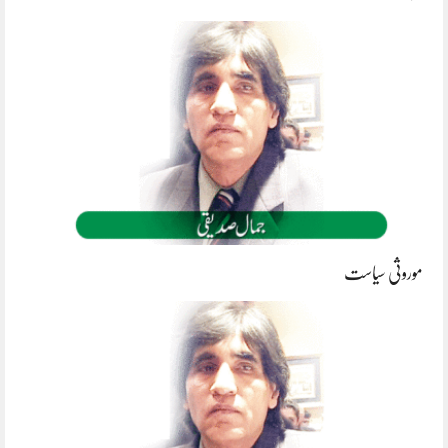
موروثی سیاست