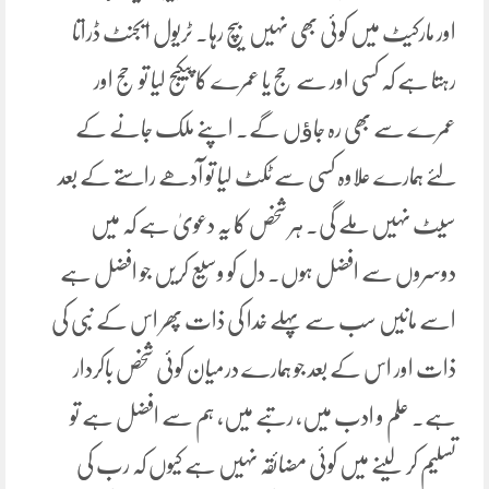
اور مارکیٹ میں کوئی بھی نہیں بیچ رہا۔ ٹریول ایجنٹ ڈراتا
رہتا ہے کہ کسی اور سے حج یا عمرے کا پیکیج لیا تو حج اور
عمرے سے بھی رہ جاﺅں گے۔ اپنے ملک جانے کے
لئے ہمارے علاوہ کسی سے ٹکٹ لیا تو آدھے راستے کے بعد
سیٹ نہیں ملے گی۔ ہر شخص کا یہ دعویٰ ہے کہ میں
دوسروں سے افضل ہوں۔ دل کو وسیع کریں جو افضل ہے
اسے مانیں سب سے پہلے خدا کی ذات پھر اس کے نبی کی
ذات اور اس کے بعد جو ہمارے درمیان کوئی شخص باکردار
ہے۔ علم و ادب میں، رتبے میں، ہم سے افضل ہے تو
تسلیم کر لینے میں کوئی مضائقہ نہیں ہے کیوں کہ رب کی