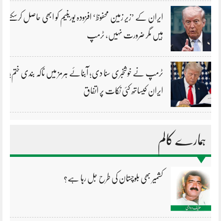
ایران کے ’زیر زمین محفوظ‘ افزودہ یورینیم کو ابھی حاصل کرسکتے
ہیں مگر ضرورت نہیں، ٹرمپ
ٹرمپ نے خوشخبری سنا دی؛ آبنائے ہرمز میں ناکہ بندی ختم؛
ایران کیساتھ کئی نکات پر اتفاق
ہمارے کالم
کشمیر بھی بلوچستان کی طرح جل رہا ہے؟