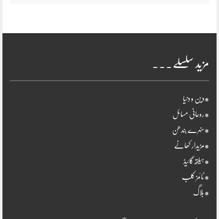
مزید سلسلے۔۔۔
*دین و دنیا
*روحانی مسائل
*سنہرے بندھن
*مزیدار کھانے
*ہیلتھ گائیڈ
*ٹائمز کلب
*بلاگ