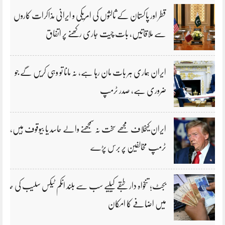
قطر اور پاکستان کے ثالثوں کی امریکی و ایرانی مذاکرات کاروں
سے ملاقاتیں، بات چیت جاری رکھنے پر اتفاق
ایران ہماری ہر بات مان رہا ہے، نہ مانا تو وہی کریں گے جو
ضروری ہے، صدر ٹرمپ
ایران کیخلاف مجھے سخت نہ سمجھنے والے حاسد یا بیوقوف ہیں،
ٹرمپ مخالفین پر برس پڑے
بجٹ؛ تنخواہ دار طبقے کیلیے سب سے بلند انکم ٹیکس سلیب کی حد
میں اضافے کا امکان