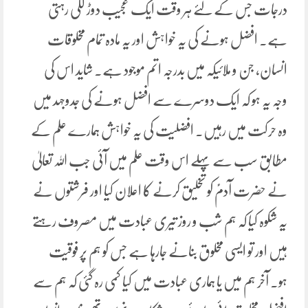
درجات جس کے لئے ہر وقت ایک عجیب دوڑ لگی رہتی
ہے۔ افضل ہونے کی یہ خواہش اور یہ مادہ تمام مخلوقات
انسان، جن و ملائیکہ میں بدرجہ اتم موجود ہے۔ شاید اس کی
وجہ یہ ہو کہ ایک دوسرے سے افضل ہونے کی جدوجہد میں
وہ حرکت میں رہیں۔ افضلیت کی یہ خواہش ہمارے علم کے
مطابق سب سے پہلے اس وقت علم میں آئی جب اللہ تعالیٰ
نے حضرت آدمؑ کو تخلیق کرنے کا اعلان کیا اور فرشتوں نے
یہ شکوہ کیا کہ ہم شب و روز تیری عبادت میں مصروف رہتے
ہیں اور تو ایسی مخلوق بنانے جارہا ہے جس کو ہم پر فوقیت
ہو۔ آخر ہم میں یا ہماری عبادت میں کیا کمی رہ گئی کہ ہم سے