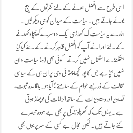
اسی طرح سے افضل ہونے کے لئے نفرتوں کے بیج
بوئے جاتے ہیں۔ سیاست کے میدان کو ہی دیکھ لیں۔
ہمارے یہ سیاست ک کھلاڑی ایک دوسرے کو نیچا دکھانے
کے لئے اور انے آپ کو افضل ظاہر کرنے کے لئے کیا کیا
ہتھکنڈے استعمال نہیں کرتے۔ کوئی بھی ایسا سیاست دان
نہیں بچا ہے جس کا پورا کچھا چٹھا ٹی وی پر ان ہی کے سیاسی
مخالف کے ذریعے عوام کے سامنے نا آیا ہو۔ باقاعدہ ثبوت،
تصاویر اور دستاویزات کے ساتھ الزامات کی بوچھاڑ ہوتی
ہے۔ یہاں تک کہ گھریلو زندگی پر بھی بے ہودہ تبصرے
کئے جاتے ہیں۔ لیکن مجال ہے کسی کے سر پر جوں بھی