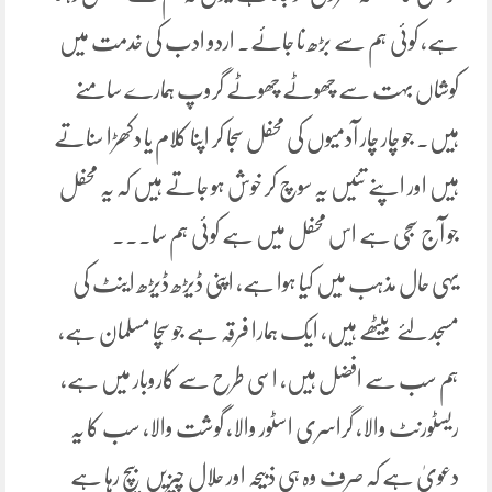
ہے، کوئی ہم سے بڑھ نا جائے۔ اردو ادب کی خدمت میں
کوشاں بہت سے چھوٹے چھوٹے گروپ ہمارے سامنے
ہیں۔ جو چار چار آدمیوں کی محفل سجا کر اپنا کلام یا دکھڑا سناتے
ہیں اور اپنے تئیں یہ سوچ کر خوش ہو جاتے ہیں کہ یہ محفل
جو آج سجی ہے اس محفل میں ہے کوئی ہم سا۔۔۔
یہی حال مذہب میں کیا ہوا ہے، اپنی ڈیڑھ ڈیڑھ اینٹ کی
مسجد لئے بیٹھے ہیں، ایک ہمارا فرقہ ہے جو سچا مسلمان ہے،
ہم سب سے افضل ہیں، اسی طرح سے کاروبار میں ہے،
ریسٹورنٹ والا، گراسری اسٹور والا، گوشت والا، سب کا یہ
دعویٰ ہے کہ صرف وہ ہی ذبیحہ اور حلال چیزیں بیچ رہا ہے