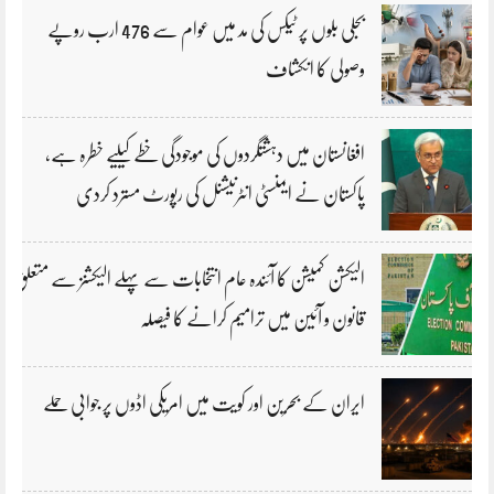
بجلی بلوں پر ٹیکس کی مد میں عوام سے 476 ارب روپے
وصولی کا انکشاف
افغانستان میں دہشتگردوں کی موجودگی خطے کیلیے خطرہ ہے،
پاکستان نے ایمنسٹی انٹرنیشنل کی رپورٹ مسترد کردی
الیکشن کمیشن کا آئندہ عام انتخابات سے پہلے الیکشنز سے متعلق
قانون و آئین میں ترامیم کرانے کا فیصلہ
ایران کے بحرین اور کویت میں امریکی اڈوں پر جوابی حملے