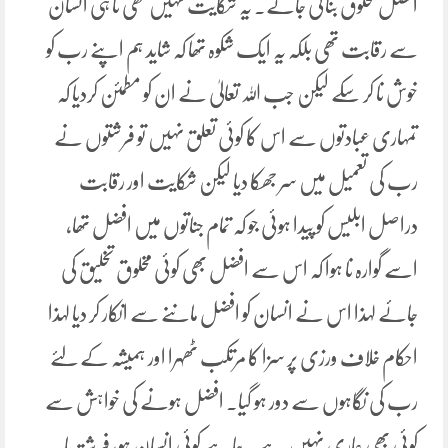
افضل مخلوق بنائی جائے۔ یہ شکایت نہیں تھی نا ہی انسان
سے رقابت تھی بلکہ یہ ایک شکوہ تھا کہ شاید ہم اپنے رب کو
خوش نا کر سکے لیکن جب اللہ تعالیٰ نے ان کو مطمئن کردیا کہ
تمہاری عبادتوں سے اس کا کوئی تعلق نہیں تو فرشتوں نے
رب کی تعمیل میں سر جھکا دیا لیکن شکایت اور رقابت
دراصل ابلیس کو پیدا ہوئی جو کہ تمام جناتوں میں افضل تھا،
اسے گوارہ نا ہوا کہ اس سے افضل بھی کوئی مخلوق تخلیق کی
جائے لہذا اس نے انسان کو افضل ماننے سے انکار کر دیا لہذا
احکام خلاف ورزی پر سزا کا مرتکب ٹھہرا اور ہمیشہ کے لئے
رب کی نگاہوں سے دور ہو گیا۔ افضل ہونے کی خواہش سے
کوئی بھی عاری نہیں ہے۔ چاہے کوئی انسان ہو، فرشتہ یا