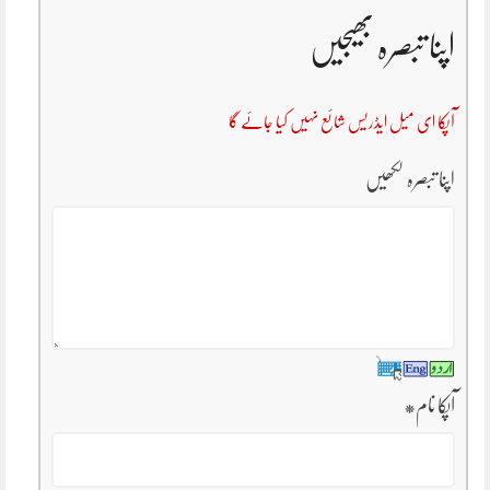
اپنا تبصرہ بھیجیں
آپکا ای میل ایڈریس شائع نہیں کیا جائے گا
اپنا تبصرہ لکھیں
آپکا نام
*