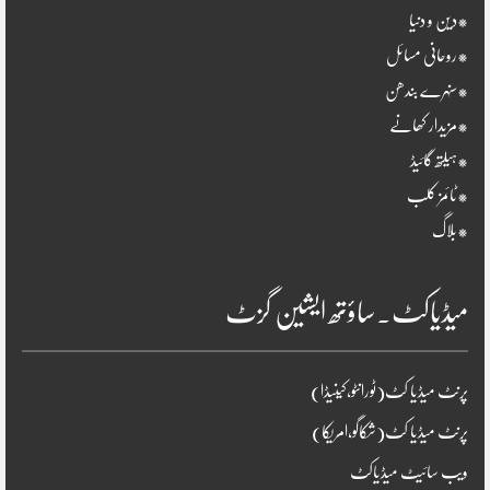
*دین و دنیا
*روحانی مسائل
*سنہرے بندھن
*مزیدار کھانے
*ہیلتھ گائیڈ
*ٹائمز کلب
*بلاگ
میڈیاکٹ۔ساؤتھ ایشین گزٹ
پرنٹ میڈیا کٹ(ٹورانٹو،کینیڈا)
پرنٹ میڈیا کٹ(شکاگو،امریکا)
ویب سائیٹ میڈیاکٹ