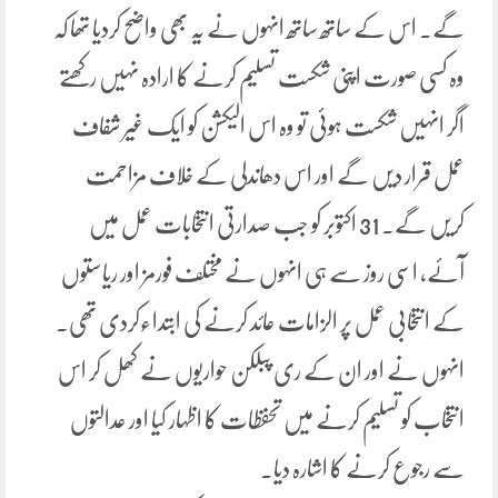
گے۔ اس کے ساتھ ساتھ انہوں نے یہ بھی واضح کردیا تھا کہ
وہ کسی صورت اپنی شکست تسلیم کرنے کا ارادہ نہیں رکھتے
اگر انہیں شکست ہوئی تو وہ اس الیکشن کو ایک غیر شفاف
عمل قرار دیں گے اور اس دھاندلی کے خلاف مزاحمت
کریں گے۔ 31 اکتوبر کو جب صدارتی انتخابات عمل میں
آئے، اسی روز سے ہی انہوں نے مختلف فورمز اور ریاستوں
کے انتخابی عمل پر الزامات عائد کرنے کی ابتداءکردی تھی۔
انہوں نے اور ان کے ری پبلکن حواریوں نے کھل کر اس
انتخاب کو تسلیم کرنے میں تحفظات کا اظہار کیا اور عدالتوں
سے رجوع کرنے کا اشارہ دیا۔