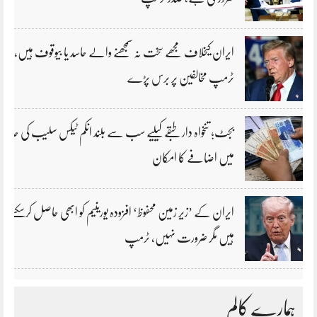
ایران کیخلاف مجھے سخت نہ سمجھنے والے حاسد یا بیوقوف ہیں،
ٹرمپ مخالفین پر برس پڑے
بجٹ؛ تنخواہ دار طبقے کیلیے سب سے بلند انکم ٹیکس سلیب کی حد
میں اضافے کا امکان
ایران کے ’زیر زمین محفوظ‘ افزودہ یورینیم کو ابھی حاصل کرسکتے
ہیں مگر ضرورت نہیں، ٹرمپ
ہمارے کالم