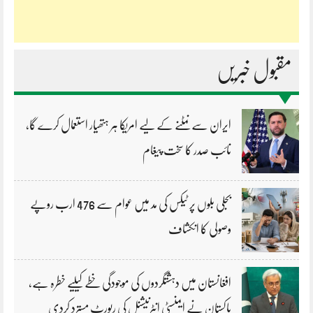
مقبول خبریں
ایران سے نمٹنے کے لیے امریکا ہر ہتھیار استعمال کرے گا،
نائب صدر کا سخت پیغام
بجلی بلوں پر ٹیکس کی مد میں عوام سے 476 ارب روپے
وصولی کا انکشاف
افغانستان میں دہشتگردوں کی موجودگی خطے کیلیے خطرہ ہے،
پاکستان نے ایمنسٹی انٹرنیشنل کی رپورٹ مسترد کردی