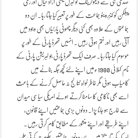
صدی ہی سے ڈیموکریٹک کو لبرل یعنی آزاد خیال اور ری
پبلکن کو کنزرویٹو جماعت کے طور پر تعبیر کیا جاتا رہا۔ ان دو
جماعتوں کے علاوہ بھی کئی دیگر چھوٹی پارٹیاں بھی وجود میں
آتی رہیں اور ختم ہوتی رہیں۔ انہیں تھرڈ پارٹی کے طور پر
موسوم کیا جاتا رہا۔ صرف ایک تھرڈ پارٹی جو لبریشن پارٹی کے
نام کہلائی 1980ءمیں اپنے لئے کچھ جگہ بنانے میں
کامیاب ہوئی مگر خاطر خواہ نتائج نہ حاصل کرنے کے باعث
اسے بھی ناکامی کا سامنا کرتے ہوئے امریکی سیاسی میدان
سے خارج ہو جانا پڑا۔ دونوں بڑی جماعتیں اپنے قانون،
اپنے طریقے اور اپنے منشور کے مطابق کام کرتی رہیں۔
امریکہ کی تاریخ میں یہ ہی دونوں جماعتیں حکومت کرتی چلی