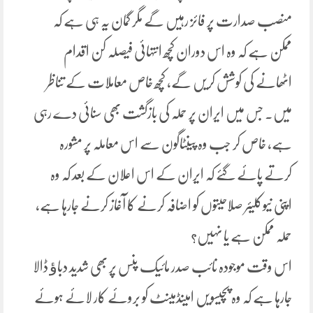
منصب صدارت پر فائز رہیں گے مگر گمان یہ ہی ہے کہ
ممکن ہے کہ وہ اس دوران کچھ انتہائی فیصلہ کن اقدام
اٹھانے کی کوشش کریں گے، کچھ خاص معاملات کے تناظر
میں۔ جس میں ایران پر حملہ کی بازگشت بھی سنائی دے رہی
ہے، خاص کر جب وہ پینٹاگون سے اس معاملہ پر مشورہ
کرتے پائے گئے کہ ایران کے اس اعلان کے بعد کہ وہ
اپنی نیوکلیئر صلاحیتوں کو اضافہ کرنے کا آغاز کرنے جارہا ہے،
حملہ ممکن ہے یا نہیں؟
اس وقت موجودہ نائب صدر مائیک پنس پر بھی شدید دباﺅ ڈالا
جارہا ہے کہ وہ پچیسویں امینڈمینٹ کو بروئے کار لائے ہوئے