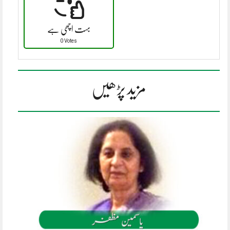
بہت اچھی ہے
0 Votes
مزید پڑھیں