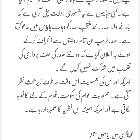
ہے۔ کئی دہائیوں سے یہ جمہوری روایت چلی آرہی ہے کہ
جانے والا صدر نئے منتخب صدر کو وہائٹ ہاﺅس میں مدعو کرتا
ہے۔ صدر ٹرمپ ان تمام روایتوں سے انحراف کرتے
ہوئے یہ اعلان کیا ہے کہ وہ نئے صدر کی حلف برداری کی
تقریب میں شرکت نہیں کریں گے۔
امریکہ اور اس کی جمہوریت اس وقت ہر طرف زیر بحث نظر
آتی ہے۔ جمہوریت عوام کی حکومت، فورم کے لئے کا نعرہ
لگاتی ہے اور امریکہ ہمیشہ اس نظریہ کا علمبردار رہا ہے۔
کیٹاگری میں :
یاسمین مظفر