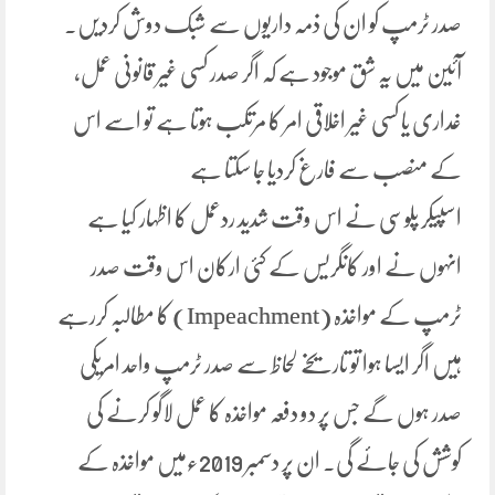
صدر ٹرمپ کو ان کی ذمہ داریوں سے شبک دوش کردیں۔
آئین میں یہ شق موجود ہے کہ اگر صدر کسی غیر قانونی عمل،
غداری یا کسی غیر اخلاقی امر کا مرتکب ہوتا ہے تو اسے اس
کے منصب سے فارغ کردیا جا سکتا ہے
اسپیکر پلوسی نے اس وقت شدید ردعمل کا اظہار کیا ہے
انہوں نے اور کانگریس کے کئی ارکان اس وقت صدر
ٹرمپ کے مواخذہ (Impeachment) کا مطالبہ کررہے
ہیں اگر ایسا ہوا تو تاریخے لحاظ سے صدر ٹرمپ واحد امریکی
صدر ہوں گے جس پر دو دفعہ مواخذہ کا عمل لاگو کرنے کی
کوشش کی جائے گی۔ ان پر دسمبر 2019ءمیں مواخذہ کے