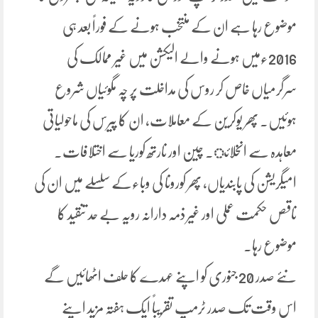
موضوع رہا ہے ان کے منتخب ہونے کے فوراً بعد ہی
2016ءمیں ہونے والے الیکشن میں غیر ممالک کی
سرگرمیاں خاص کر روس کی مداخلت پر چہ مگوئیاں شروع
ہوئیں۔ پھر یوکرین کے معاملات، ان کا پیرس کی ماحولیاتی
معاہدہ سے انخلائ۔ چین اور نارتھ کوریا سے اختلافات۔
امیگریشن کی پابندیاں، پھر کورونا کی وباءکے سلسلے میں ان کی
ناقص حکمت عملی اور غیر ذمہ دارانہ رویہ بے حد تنقید کا
موضوع رہا۔
نئے صدر 20 جنوری کو اپنے عہدے کا حلف اٹھائیں گے
اس وقت تک صدر ٹرمپ تقریباً ایک ہفتہ مزید اپنے