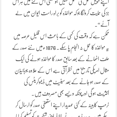
اپنے طویل عمل کی متحمل نہیں ہو سکتی اس لئے میں ہر اس
جز کی حمایت کرونگا جو کہ مواخذہ کو براہ راست ایوان میں لے
آئے“۔
ممکن ہے کہ وقت کی کمی کے باعث اس قلیل عرصہ میں
یہ مواخذہ کا عمل نہ انجام پا سکے۔ 1876ءمیں نئے صدر کے
حلف اٹھانے کے بعد سابق صدر کا مواخذہ ہونے کی ایک
مثال امریکی تاریخ میں نظر آتی ہے اس کے علاوہ جوبائیڈن
کے صدر ہو جانے کے بعد سینیٹ میں ڈیموکریٹس کی
اکثریت ہو گی اور چونکہ ویسے بھی مصروف ہیں۔
ٹرمپ کابینہ کے کئی عہدیدار اپنے استعفیٰ صدر کو ارسال کر
چکے ہیں۔ صدر ٹرمپ نے بالاخر اپنی شکست کو تسلیم کرلیا