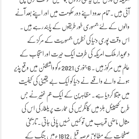
آئی ہیں۔ تمام حدود اپنے دور حکومت میں اور اپنے بعد آنے
والوں کے لئے جمہوری طور طریقوں کے پابند رہے ہیں۔
اس وقت پوری دنیا کی نظریں جمہوریت کے مرکز کے
دعویدار ملک امریکہ کی طرف ایک حیرت اور استجاب کے
عالم میں مرکوز ہیں۔ 6 جنوری 2021ءکو واشنگٹن میں وقع پذیر
ہونے والے واقعے نے دنیا کو ایک بے یقینی کی کیفیت
میں مبتلا کردیا ہے۔ مظاہرین کے ایک جم غفیر نے جس
طرح کیپیٹل ہلز میں کانگریس کی عمارت پر یلغار کی اس کی
مثال ماضی قریب میں تو کہیں نہیں پائی جاتی۔ تاریخی
صفحات کے مطابق عرصہ قبل 1812ءمیں جنگ کے