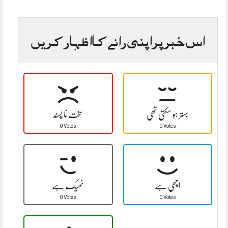
اس خبر پر اپنی رائے کا اظہار کریں
بہتر ہو سکتی تھی
سخت نا پسند
0 Votes
0 Votes
اچھی ہے
ٹھیک ہے
0 Votes
0 Votes