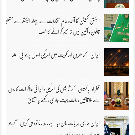
الیکشن کمیشن کا آئندہ عام انتخابات سے پہلے الیکشنز سے متعلق
قانون و آئین میں ترامیم کرانے کا فیصلہ
ایران کے بحرین اور کویت میں امریکی اڈوں پر جوابی حملے
قطر اور پاکستان کے ثالثوں کی امریکی و ایرانی مذاکرات کاروں
سے ملاقاتیں، بات چیت جاری رکھنے پر اتفاق
ایران ہماری ہر بات مان رہا ہے، نہ مانا تو وہی کریں گے جو
ضروری ہے، صدر ٹرمپ