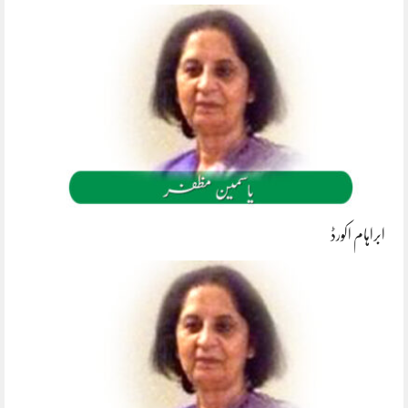
ابراہام اکورڈ