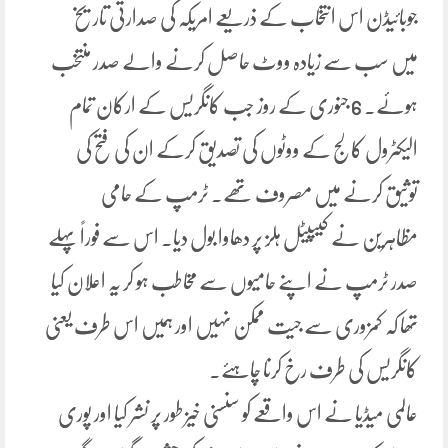
جوبائیڈن اس انتخاب کے ذریعے امریکہ کی صدارتی تاریخ
میں سب سے زیادہ ووٹ حاصل کرنے والے صدر منتخب
ہوئے۔ 6 جنوری کے روز جب کانگریس کے ارکان تمام
الیکٹرول کالج کے ووٹوں کی تصدیق کرکے ان کی فتح کی
توثیق کرنے میں مصروف تھے۔ ٹرمپ کے حامی
مظاہرین نے کیپیٹل ہلز پر دھاوا بول دیا۔ اس سے فوراً پہلے
صدر ٹرمپ نے اپنے حامیوں سے مخاطب ہو کر یہ اعلان کیا
تھا کہ کمزوری سے جیت ممکن نہیں اور ہمیں اس طرف یعنی
کانگریس کی طرف رخ کرنا چاہئے۔
عالمی میڈیا نے اس واقعے کو سنسنی خیز طور پر نشر کیا اور پوری