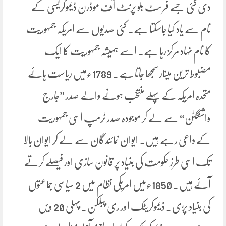
دی گئی جسے فرسٹ بلو پرنٹ آف موڈرن ڈیموکریسی کے
نام سے یاد کیا جاسکتا ہے۔ کئی صدیوں سے امریکہ جمہوریت
کا نام نہاد مرکز رہا ہے۔ اسے ہمیشہ جمہوریت کا ایک
مضبوط ترین مینار سمجھا جاتا ہے۔ 1789ءمیں ریاست ہائے
متحدہ امریکہ کے پہلے منتخب ہونے والے صدر ”جارج
واشنگٹن“ سے لے کر موجودہ صدر ٹرمپ اسی جمہوریت
کے داعی رہے ہیں۔ ایوان نمائندگان سے لے کر ایوان بالا
تک اسی طرز حکومت کی بنیاد پر قانون سازی اور فیصلے کرتے
آئے ہیں۔ 1850ءمیں امریکی نظام میں 2 سیاسی جماعتوں
کی بنیاد پڑی۔ ڈیموکریٹک اور ری پبلکن۔ پہلی 20 ویں