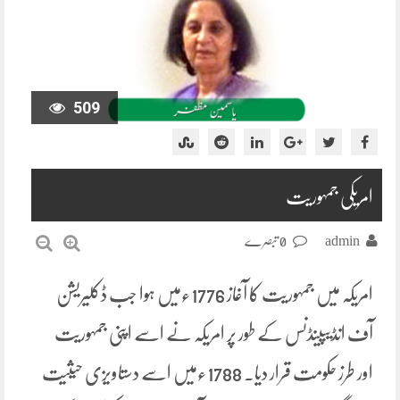
509
امریکی جمہوریت
admin
0 تبصرے
امریکہ میں جمہوریت کا آغاز 1776ءمیں ہوا جب ڈکلیریشن
آف انڈیپینڈنس کے طور پر امریکہ نے اسے اپنی جمہوریت
اور طرز حکومت قرار دیا۔ 1788ءمیں اسے دستاویزی حیثیت