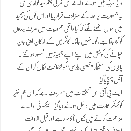
دنیا امریکہ میں ہونے والے اس خبر کی چشم دید گواہ بن گئی۔
یہ جمہوریت پر حملہ کے مترادف قرار پایا اور اس قول کی تائید
میں سوال اٹھنے لگے کہ کیا واقعی جمہوریت میں صرف بندوں
کو گنا جاتا ہے، تولا نہیں جاتا۔ کانگریس کے ارکان اپنی جان
بچانے کی کوشش میں اپنے اپنے چیمبرز میں محصور ہو گئے۔
ہاﺅس کی اسپیکر ”نینسی پلوسی“ کو بحفاظت نکال کر ان کے
آفس پہنچایا گیا۔
ایف بی آئی اس تحقیقات میں مصروف ہے کہ اس جم غفیر
کو کیونکر عمارت میں داخل ہونے دیا گیا۔ سیکیورٹی ادارے
مزاحمت کرنے میں کیوں ناکام رہے اور قبل از وقت