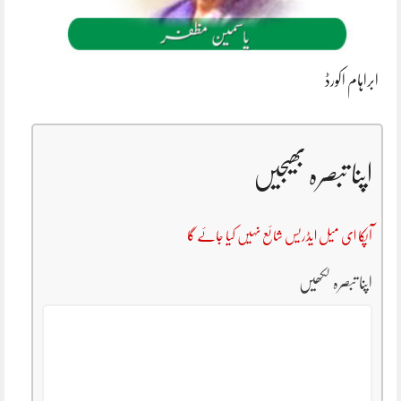
ابراہام اکورڈ
اپنا تبصرہ بھیجیں
آپکا ای میل ایڈریس شائع نہیں کیا جائے گا
اپنا تبصرہ لکھیں