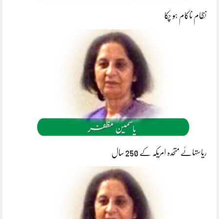
نظام ناکام ہو چکا
ریاستہائے متحدہ امریکہ کے 250 سال