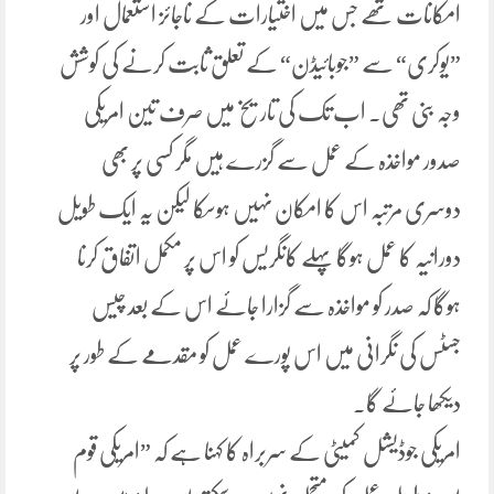
امکانات تھے جس میں اختیارات کے ناجائز استعمال اور
”یوکری“ سے ”جوبائیڈن“ کے تعلق ثابت کرنے کی کوشش
وجہ بنی تھی۔ اب تک کی تاریخ میں صرف تین امریکی
صدور مواخذہ کے عمل سے گزرے ہیں مگر کسی پر بھی
دوسری مرتبہ اس کا امکان نہیں ہوسکا لیکن یہ ایک طویل
دورانیہ کا عمل ہوگا پہلے کانگریس کو اس پر مکمل اتفاق کرنا
ہوگا کہ صدر کو مواخذہ سے گزارا جائے اس کے بعد چیس
جسٹس کی نگرانی میں اس پورے عمل کو مقدمے کے طور پر
دیکھا جائے گا۔
امریکی جوڈیشل کمیٹی کے سربراہ کا کہنا ہے کہ ”امریکی قوم