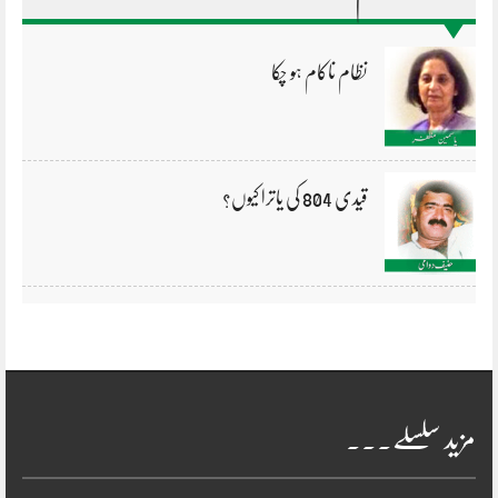
نظام ناکام ہو چکا
قیدی 804 کی یاترا کیوں؟
مزید سلسلے۔۔۔