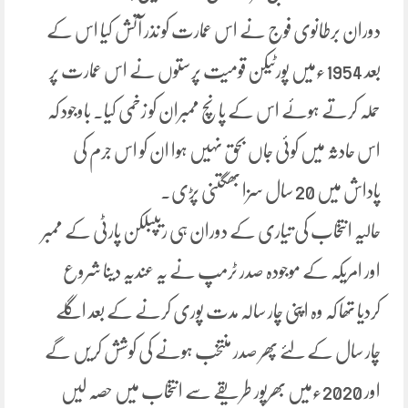
دوران برطانوی فوج نے اس عمارت کو نذر آتش کیا اس کے
بعد 1954ءمیں پورٹیکن قومیت پرستوں نے اس عمارت پر
حملہ کرتے ہوئے اس کے پانچ ممبران کو زخمی کیا۔ باوجود کہ
اس حادثہ میں کوئی جاں بحق نہیں ہوا ان کو اس جرم کی
پاداش میں 20 سال سزا بھگتنی پڑی۔
حالیہ انتخاب کی تیاری کے دوران ہی ریپبلکن پارٹی کے ممبر
اور امریکہ کے موجودہ صدر ٹرمپ نے یہ عندیہ دینا شروع
کردیا تھا کہ وہ اپنی چار سالہ مدت پوری کرنے کے بعد اگلے
چار سال کے لئے پھر صدر منتخب ہونے کی کوشش کریں گے
اور 2020ءمیں بھرپور طریقے سے انتخاب میں حصہ لیں