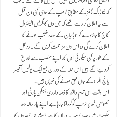
انتہائی حفاظتی اقدام کیوں نہیں عمل میں لائے گئے۔ جب
کہ نیویارک ٹائمز کے مطابق ٹرمپ کے حامی کئی دن قبل
سے یہ اعلان کر رہے تھے کہ جس دن کانگریس الیکٹرول
کالج کا جائزہ لے کر جوبائیڈن کے صدر منتخب ہونے کا
اعلان کرے گی وہ اس دن مزاحمت کریں گے۔ ردعمل
کے طور پر کئی سیکورٹی اہل کار اپنے منصب سے فارغ
کردیئے گئے ہیں اس حملہ کے دوران بمع ایک پولیس آفیسر
پانچ افراد کے جاں بحق ہونے کی خبریں ہیں۔
اس وقت اس تمام واقعہ کا ذمہ دار ری پبلکن پارٹی اور
خصوصی طور پر ٹرمپ کو گردانا جارہا ہے اپنے چار سالہ دور
حکومت میں صدر ٹرمپ اور ان کا رویہ ہمیشہ ہی تبصروں کا