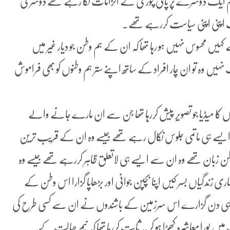
ام ایک دوسرے پر پانی چوری کے الزامات لگا رہے تھے دوسری
سب اپنی اپنی سیاست کررہے تھے۔
ے کہیں محسوس نہیں ہو رہا تھا کہ ان کے ہم وطن جو دیار غیر میں
ں وہ تو ان چار افراد کے ساتھ اپنے ستر ہم وطنوں کو بھی فراموش
ا میڈیا جو تصویر پیش کررہا تھا جن سے ان مارے جانے والے
لئے ایسے ہی ماتمی جلوس نکال رہے تھے جیسے وہ ان کے قریب ترین
ن زبان تھے وہ ان سے ایسے ہی لاتعلق ظاہر کررہے تھے جیسے وہ
ندگیاں بسر کیں اپنا بچپن جوانی اور بڑھاپا گزارا اس وطن کے
کچھ ہی دن گزارے اس سرزمین کے باشندوں نے ان سے کسی طرح کی
پورا معاشرہ کھڑا ہو کر یہ ثابت کررہا تھا کہ نیم جہالت کے