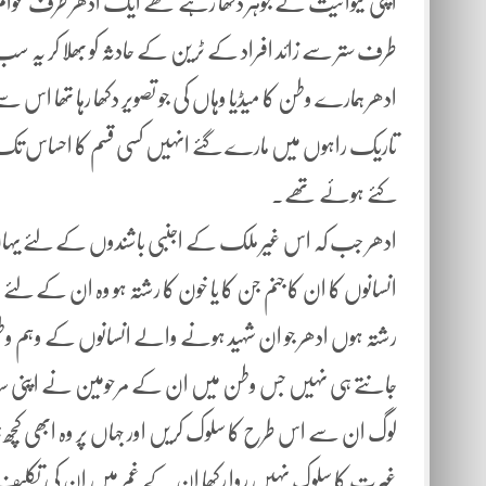
اپنی حیوانیت کے جوہر دکھا رہے تھے ایک ادھر طرف عو
طرف ستر سے زائد افراد کے ٹرین کے حادثہ کو بھلا کر یہ 
ادھر ہمارے وطن کا میڈیا وہاں کی جو تصویر دکھا رہا تھا اس س
تاریک راہوں میں مارے گئے انہیں کسی قسم کا احساس تک نہی
کئے ہوئے تھے۔
ادھر جب کہ اس غیر ملک کے اجنبی باشندوں کے لئے یہاں ک
انسانوں کا ان کا جنم جن کا یا خون کا رشتہ ہو وہ ان کے 
رشتہ ہوں ادھر جو ان شہید ہونے والے انسانوں کے وہم وط
جانتے ہی نہیں جس وطن میں ان کے مرحومین نے اپنی ساری ز
لوگ ان سے اس طرح کا سلوک کریں اور جہاں پر وہ ابھی 
غیرت کا سلوک نہیں روا رکھا ان کے غم میں ان کی تکلیف میں 