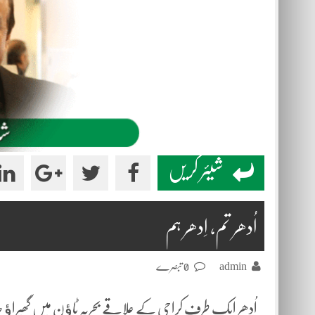
شیئر کریں
اُدھر تم، اِدھر ہم
admin
0 تبصرے
اُدھر ایک طرف کراچی کے علاقے بحریہ ٹاﺅن میں گھیراﺅ جل