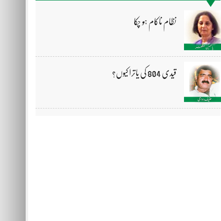
نظام ناکام ہو چکا
قیدی 804 کی یاترا کیوں؟