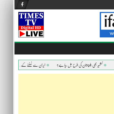
کشمیر بھی بلوچستان کی طرح جل رہا ہے؟
ایران سے نمٹنے کے لیے امریکا ہر ہتھیار اس