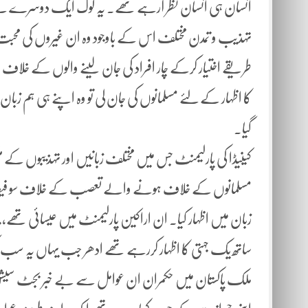
انسان ہی انسان نظر آرہے تھے۔ یہ لوگ ایک دوسرے 
تہذیب و تمدن مختلف اس کے باوجود وہ ان غیروں کی محب
طریقے اختیار کرکے چار افراد کی جان لینے والوں کے خل
کا اظہار کے لئے مسلمانوں کی جان لی تو وہ اپنے ہی ہم زبا
گیا۔
کینیڈا کی پارلیمنٹ جس میں مختلف زبانیں اور تہذیبوں کے
مسلمانوں کے خلاف ہونے والے تعصب کے خلاف سو فیصد متفق
زبان میں اظہار کیا۔ ان اراکین پارلیمنٹ میں عیسائی تھے،
ساتھ یک جہتی کا اظہار کررہے تھے ادھر جب یہاں یہ سب ک
ملک پاکستان میں حکمران ان عوامل سے بے خبر بجٹ سیشن م