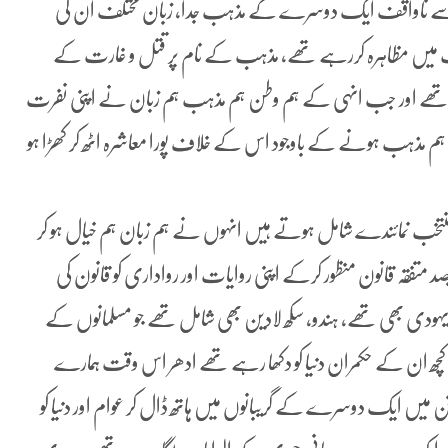
سے ناواقف ایک دوسرے کے مذہب جدا، زبان مختلف ان کی
ت میں مظاہرہ کررہے تھے، مذہب کے نام پر قتل و غارت کے
اف تھے اور جب انہی کے ہم وطن ہم مذہب ہم زبان نے اپنی نفرت
ن ہم مذہب ہونے کے باوجود اس کے خلاف پورا معاشرہ اٹھ کر کھڑا ہو
 منتخب نمائندے شامل ہوتے ہیں انہوں نے ہم زبان ہم خیال ہو کر
ہ قانون منظور کرکے اپنی روایات اور رواداری کو قانون کی
 یہودی بھی تھے، ہندو، سکھ لادین بھی شامل تھے جو مسلمانوں کے
چھ ان کے حکمران دنیا کو دکھا رہے تھے ادھر اس وقت ہمارے
یں ایک دوسرے کے گریبانوں میں ہاتھ ڈال کر عوام اور دنیا کو