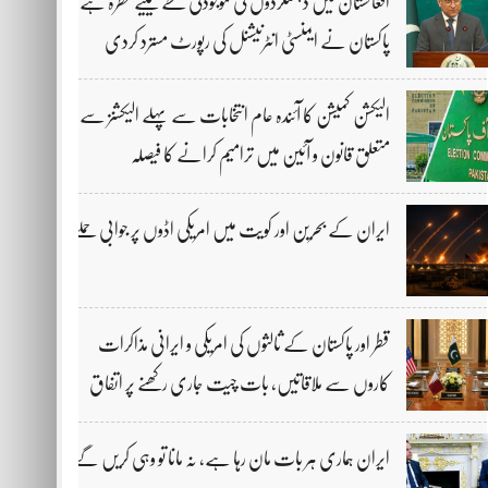
افغانستان میں دہشتگردوں کی موجودگی خطے کیلیے خطرہ ہے،
پاکستان نے ایمنسٹی انٹرنیشنل کی رپورٹ مسترد کردی
الیکشن کمیشن کا آئندہ عام انتخابات سے پہلے الیکشنز سے
متعلق قانون و آئین میں ترامیم کرانے کا فیصلہ
ایران کے بحرین اور کویت میں امریکی اڈوں پر جوابی حملے
قطر اور پاکستان کے ثالثوں کی امریکی و ایرانی مذاکرات
کاروں سے ملاقاتیں، بات چیت جاری رکھنے پر اتفاق
ایران ہماری ہر بات مان رہا ہے، نہ مانا تو وہی کریں گے