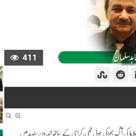
411
اﺅ کی آگ بھڑکی ہوئی تھی، کراچی کے ساتھ اندرون سندھ میں