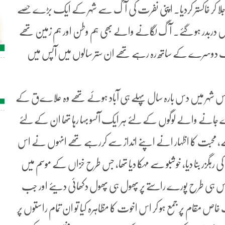
جلا کر خاکستر کردیا۔ اپنی نفرت کی آگ سے شہر کے ایک بڑے حصے
 میں دربدر ہو گئے۔ آگ لگانے والے بھی ہم وطن اور ہم زمین تھے
دوسرے کے ساتھ رہ رہے تھے ان ستر سالوں میں آپس میں
س شہر میں دس بارہ سال پہلے ہی آباد ہوئے تھے وہ علاےق کے
انے والے لوگوں کے لئے ہر ایک آنسو بہا رہا تھا ان کے لئے
، محبت کا اظہار انے اپنے انداز سے کررہے تھے انہوں نے اس
ی رہگزر بنا دیا، خوشبو سے مہکا دیا تھا، جس طرح خزاں کے موسم میں
ہی طرح پورے راستے پر پھول ہی پھول دکھائی دیئے اور جب
ام پر جمع ہو کر اس اخوت کا مظاہرہ کیا تو ان تمام راستوں پر