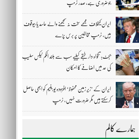
جو ضروری ہے، صدر ٹرمپ
ایران کیخلاف مجھے سخت نہ سمجھنے والے حاسد یا بیوقوف
ہیں، ٹرمپ مخالفین پر برس پڑے
بجٹ؛ تنخواہ دار طبقے کیلیے سب سے بلند انکم ٹیکس سلیب
کی حد میں اضافے کا امکان
ایران کے ’زیر زمین محفوظ‘ افزودہ یورینیم کو ابھی حاصل
کرسکتے ہیں مگر ضرورت نہیں، ٹرمپ
ہمارے کالم