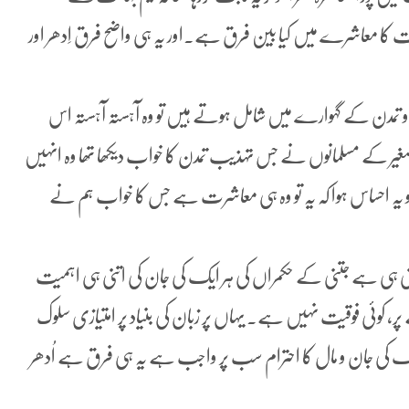
ت کا معاشرے میں کیا بین فرق ہے۔اور یہ ہی واضح فرق اِدھر اور
تمدن کے گہوارے میں شامل ہوتے ہیں تو وہ آہستہ آہستہ اس
برصغیر کے مسلمانوں نے جس تہذیب تمدن کا خواب دیکھا تھا وہ انہیں
 کو یہ احساس ہوا کہ یہ تو وہ ہی معاشرت ہے جس کا خواب ہم نے
تنی ہی ہے جتنی کے حکمراں کی ہر ایک کی جان کی اتنی ہی اہمیت
ر، کوئی فوقیت نہیں ہے۔ یہاں پر زبان کی بنیاد پر امتیازی سلوک
یک کی جان و مال کا احترام سب پر واجب ہے یہ ہی فرق ہے اُدھر