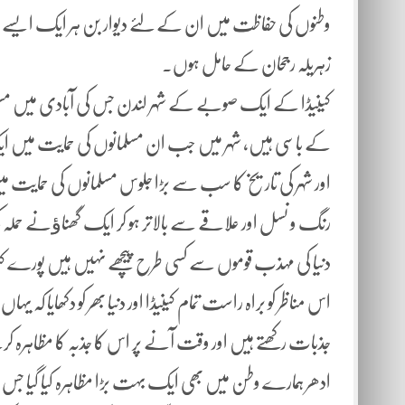
وطنوں کی حفاظت میں ان کے لئے دیوار بن ہر ایک ایسے دشمن
زہریلہ رجحان کے حامل ہوں۔
کینیڈا کے ایک صوبے کے شہر لندن جس کی آبادی میں مسل
کے باسی ہیں، شہر میں جب ان مسلمانوں کی حمایت میں ایک مظا
اور شہر کی تاریخ کا سب سے بڑا جلوس مسلمانوں کی حمایت 
رنگ و نسل اور علاقے سے بالاتر ہو کر ایک گھناﺅنے حمل
دنیا کی مہذب قوموں سے کسی طرح پیچھے نہیں ہیں پورے کینی
اس مناظر کو براہ راست تمام کینیڈا اور دنیا بھر کو دکھا
جذبات رکھتے ہیں اور وقت آنے پر اس کا جذبہ کا مظاہرہ 
ادھر ہمارے وطن میں بھی ایک بہت بڑا مظاہرہ کیا گیا ج