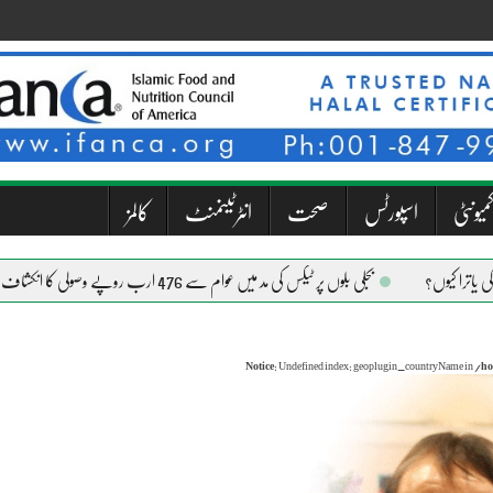
میونٹی
اسپورٹس
صحت
انٹرٹینمنٹ
کالمز
بجلی بلوں پر ٹیکس کی مد میں عوام سے 476 ارب روپے وصولی کا انکشاف
Notice
: Undefined index: geoplugin_countryName in
/ho