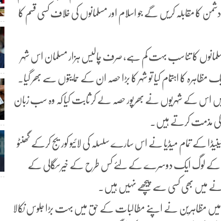
 کا مقابلہ کریں گے جو اسلام اور مسلمانوں کی خلاف کسی قسم کا
مانوں کا تناسب بہت کم ہے، صرف چالیس ہزار مسلمان اس شہر
ہرہ کا اہتمام کیا تو شہر کا بڑا حصہ ان کے حمایتوں سے بھر گیا۔
میں اس کے شہریوں نے بھرپور حصہ لے کر ثابت کیا کہ وہ سب زبان
ہ کی مذمت کرتے ہیں۔
ڈا کے تمام میڈیا نے اس سارے سلسلہ کی لائیو کوریج کرکے گھنٹو
یا کہ یہاں کے لوگ ایک دوسرے کے لئے کس طرح کے خیرسگالی کے
کرنے میں بھی کسی سے پیچھے نہیں ہیں۔
س میں مظاہرین نے اپنے مطالبات کے حق میں بہت بڑا جلوس نکالا