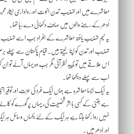
معاشرے میں اور تہذیب تمدن اخوت اور رواداری ایثار محب
اُدھر کے رہنے والوں میں صاف دکھائی دے رہا تھا۔
یہ نیم تہذیب یافتہ معاشرے کے افراد جب اسے تہذیب و 
تہذیب اور تمدن کو اپنا لیتے ہیں۔ قیام پاکستان سے پہلے 
اس علاقے میں تو ناپید نظر آئی مگر جب وہ یہاں آئے تو ان
اب سے پہلے دیکھا تھا۔
یہ ایک ایسا معاشرہ ہے جہاں ایک فرد کی عزت اور توقیر ا
ہے جتنی کے کسی با اثر شخصیت کی، یہاں پر گورے کو کالے پ
نہیں روا رکھا جاتا ہے ہر ایک کے لئے یکساں وسائل ہر ا
اور اِدھر میں۔