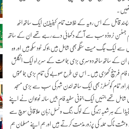
تھیں۔
ا پسند قاتل کے اس رویہ کے خلاف تمام کینیڈین ایک ساتھ اٹھ
عظم جسٹسن ٹروڈو سب سے آگے دکھائی دے رہے تھے ان کے ساتھ
 سے ایک جگ میت سنگھ بھی شامل ہیں جو کہ خود سکھ ہیں اور وہ
 ان کے ساتھ ساتھ دوسری بڑی جماعت کے سربراہ ایک انگلش
اہ فام فرینچ کھڑی ہیں۔ اس ہی طرح صوبے کی تمام بڑی جماعتوں
 اور تمام کونسلرز بھی ایک ساتھ لندن شہر کی سب سے بڑی مسجد
یں شامل تھے جنہیں ایک جنونی سفید فام بیس سالہ نوجوان نے اپنے
کینیڈا کے ہر شعبہ زندگی کے لوگ رنگ و نسل زبان علاقائی سوچ سے
اس وحشت ناک حملہ کی پرزور مذمت کرتے ہیں اور ہم اپنے مسلمان ہم