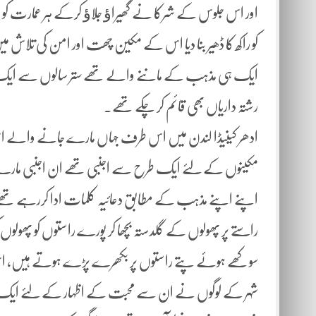
اور اس جلوس کے شرکا نے گھیراﺅ جلاﺅ کرکے ہر عمارت کو 
کو راکھ کا ڈھیر بنا دیا اس کے مکین چھت اور امن کی تلاش
ایک ہی مذہب کے ماننے والے تھے ستر سالوں سے ایک 
رشتہ داریاں بھی قائم کر چکے تھے۔
ادھر کینیڈا لندن میں اس طرف جہاں مارے جانے والے ا
مکینوں کے لئے ایک طرح سے اجنبی تھے ان اجنبی مارے ج
اپنے اپنے مذہب کے مطابق دعائیہ کلمات ادا کررہے تھے
راستے پر پھولوں کے گلدستہ بچھا کر پورے راستوں کو پھولوں ک
سوکھے ہوئے پتے راستوں پر بکھرے پڑے ہوتے ہیں، اس 
شہر کے لوگوں نے ان سے محبت کے اظہار کے لئے ایک خاص مق