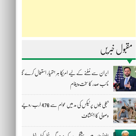
مقبول خبریں
ایران سے نمٹنے کے لیے امریکا ہر ہتھیار استعمال کرے گا،
نائب صدر کا سخت پیغام
بجلی بلوں پر ٹیکس کی مد میں عوام سے 476 ارب روپے
وصولی کا انکشاف