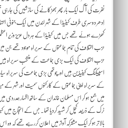
نفرت کی آگ ایک بار پھر بھڑکانے کی سازشیں کی جارہی 
اِدھر دوسری طرف کینیڈا کے شہر لندن میں ایک جنونی انتہ
کھڑے ہوئے تھے جس میں کینیڈا کے ہر دل عزیز وزیر ا
حزب اختلاف کی تمام جماعتوں کے سربراہ موجود تھے جن میں
حزب اختلاف کی ایک بڑی جماعت کے منتخب سربراہ ہیں
اسپیکنگ کینیڈین ہیں اور چوتھی بڑی جماعت کی سربراہ سی
کے سربراہ اپنی جماعتوں کے کارکنوں سمیت اور شہر کے میئر
میں جمع ہو کر اس مسلمان خاندان کے ساتھ اظہار ہمدردی م
ٹرک کے ذریعہ کچل کر شہید کردیا تھا۔ جس کے احتجاج میں 
بالاتر ہو کر ایک مشترکہ آواز میں اعلان کررہے تھے کہ وہ 