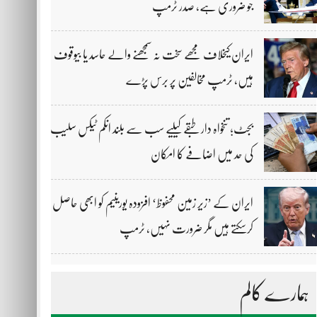
جو ضروری ہے، صدر ٹرمپ
ایران کیخلاف مجھے سخت نہ سمجھنے والے حاسد یا بیوقوف
ہیں، ٹرمپ مخالفین پر برس پڑے
بجٹ؛ تنخواہ دار طبقے کیلیے سب سے بلند انکم ٹیکس سلیب
کی حد میں اضافے کا امکان
ایران کے ’زیر زمین محفوظ‘ افزودہ یورینیم کو ابھی حاصل
کرسکتے ہیں مگر ضرورت نہیں، ٹرمپ
ہمارے کالم