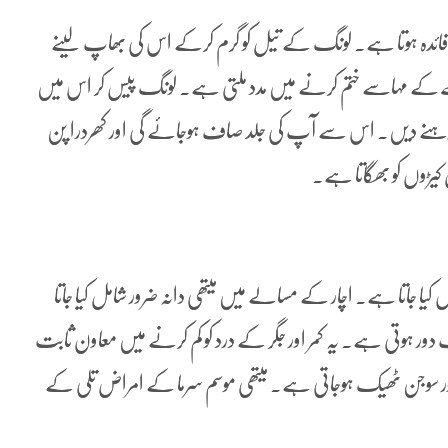
ائدہ ہوتا ہے۔ لونگ کے تیل کو گرم کرکے اس کی بھاپ لینے
ے مہاسے ختم کرنے میں مدد ملتی ہے۔ لونگ پیس کر اس میں
گا رہنے دیں۔ اس سے آپ کی جلد صاف ہوجائے گی اور کھردرا پن
کیڑوں کو بھگاتا ہے۔
 کیا جاتا ہے۔ اچار کے مسالے میں میتھی دانہ ضرور شامل کیا جاتا
وتی ہے۔ یہ کمر اور جگر کے درد کو کم کرنے میں معاون ثابت
د اور سوجن ٹھیک ہوجاتی ہے۔ میتھی موسم سرما کے امراض تلی کے