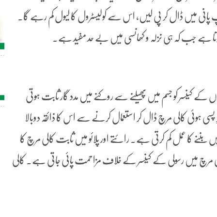
ک کپ پانی میں ڈال کر پی لیں، اس سے کولیسٹرول کا لیول کم رہے گا۔
 کرتا ہے جب کہ ہی نزلہ و کھانسی میں بے حد مفید ہے۔
کے کینسر کو جسم میں پھیلنے سے روکنے میں مدد گار ثابت ہوتی
سی ہوئی کالی مرچ ڈال کر استعمال کرنے سے اس کا ذائقہ دوبالا
نے کا عمل کم کرتی ہے۔ رائتے اور پلائو میں ثابت کالی مرچ کا
لی مرچ میں رسولی کے کینسر کے خلاف مزاحمت پائی جاتی ہے۔ کالی