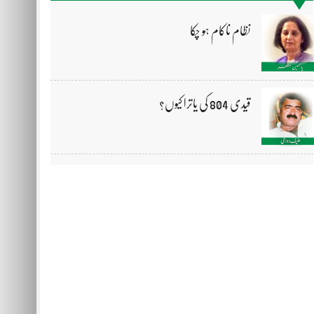
نظام ناکام ہو چکا
قیدی 804 کی یاترا کیوں؟