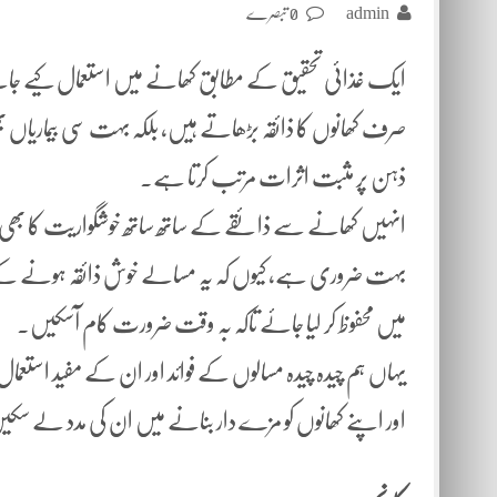
admin
0 تبصرے
ایک غذائی تحقیق کے مطابق کھانے میں استعمال کیے جا
صرف کھانوں کا ذائقہ بڑھاتے ہیں، بلکہ بہت سی بیماریاں بھ
ذہن پر مثبت اثرات مرتب کرتا ہے۔
انہیں کھانے سے ذائقے کے ساتھ ساتھ خوشگواریت کا بھی اح
بہت ضروری ہے، کیوں کہ یہ مسالے خوش ذائقہ ہونے کے 
میں محفوظ کر لیا جائے تاکہ بہ وقت ضرورت کام آسکیں۔
یہاں ہم چیدہ چیدہ مسالوں کے فوائد اور ان کے مفید استعم
اور اپنے کھانوں کو مزے دار بنانے میں ان کی مدد لے سک