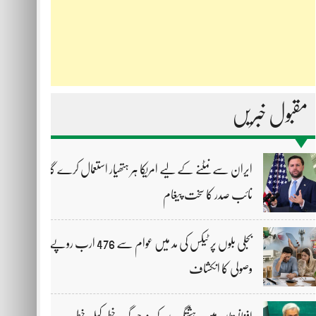
مقبول خبریں
ایران سے نمٹنے کے لیے امریکا ہر ہتھیار استعمال کرے گا،
نائب صدر کا سخت پیغام
بجلی بلوں پر ٹیکس کی مد میں عوام سے 476 ارب روپے
وصولی کا انکشاف