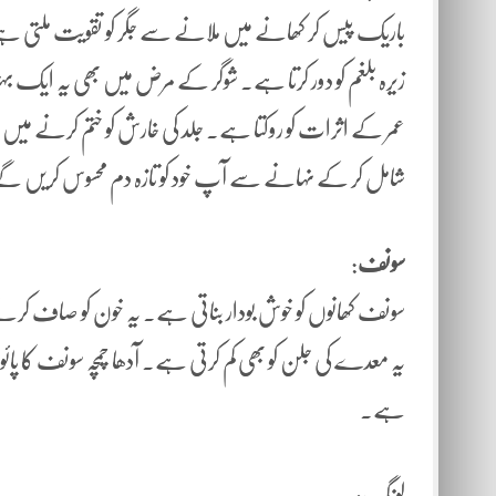
باریک پیس کر کھانے میں ملانے سے جگر کو تقویت ملتی ہے۔ 
زیرہ بلغم کو دور کرتا ہے۔ شوگر کے مرض میں بھی یہ ایک بہ
عمر کے اثرات کو روکتا ہے۔ جلد کی خارش کو ختم کرنے میں 
شامل کر کے نہانے سے آپ خود کو تازہ دم محسوس کریں گ
سونف
:
سونف کھانوں کو خوش بودار بناتی ہے۔ یہ خون کو صاف کر
یہ معدے کی جلن کو بھی کم کرتی ہے۔ آدھا چمچہ سونف کا پائوڈ
ہے۔
لونگ: