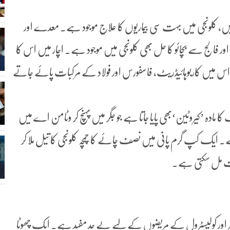
ں، کلونجی میں بہت سی بیماریوں کا علاج موجود ہے۔ معدے اور
 فالج سے بچائو کا حل بھی کلونجی میں موجود ہے۔ اچار میں اس کا
ا۔ اس میں کاربوہائیڈریٹ، فاسفورس اور فولاد کے مرکبات پائے جاتے
ادہ ’کیروٹین‘بھی پایا جاتا ہے جو جگر میں پہنچ کر وٹامن اے میں
۔ ایک کپ گرم پانی میں نصف چائے کا چمچہ کلونجی کا تیل ملا کر
جات مل سکتی ہے۔
ریشر اور کولیسٹرول کے مریضوں کے لیے بے حد مفید ہے۔ ایک چھوٹا