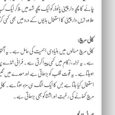
چائے کا چمچہ دار چینی پائوڈر کو ایک چمچہ شہد میں ملاکر ای
علاوہ ازیں دار چینی کا استعمال ہڈیوں کے درد میں بھی کمی
کالی مرچ:
کالی مرچ مسالوں میں بنیادی اہمیت کی حامل ہے۔ یہ آنتوں 
ہے۔ یہ نزلہ، زکام میں کمی پیدا کرتی ہے۔ فرائی انڈے پر پ
ہوجاتا ہے۔ یہ قوت قلب کو بڑھاتی ہے اور معدے میں گیس بن
استعمال کیا جاتا ہے جس کا ایک الگ ہی مزہ ہوتا ہے۔ کا
مرچ کھانے کی رغبت اور اشتہا کو بھی بڑھاتی ہے۔