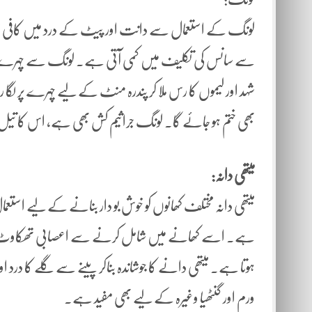
لونگ کے استعمال سے دانت اور پیٹ کے درد میں کافی ف
سے سانس کی تکلیف میں کمی آتی ہے۔ لونگ سے چہرے ک
شہد اور لیموں کا رس ملا کر پندرہ منٹ کے لیے چہرے پر ل
بھی ختم ہو جائے گا۔ لونگ جراثیم کش بھی ہے، اس کا تیل 
میتھی دانہ:
میتھی دانہ مختلف کھانوں کو خوش بو دار بنانے کے لیے استعمال
ہے۔ اسے کھانے میں شامل کرنے سے اعصابی تھکاوٹ دور ہ
ہوتا ہے۔ میتھی دانے کا جوشاندہ بناکر پینے سے گلے کا در
ورم اور گنٹھیا وغیرہ کے لیے بھی مفید ہے۔