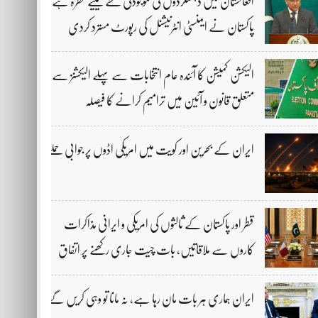
افغانستان میں دہشتگردوں کی موجودگی خطے کیلیے خطرہ ہے،
پاکستان نے ایمنسٹی انٹرنیشنل کی رپورٹ مسترد کردی
الیکشن کمیشن کا آئندہ عام انتخابات سے پہلے الیکشنز سے
متعلق قانون و آئین میں ترامیم کرانے کا فیصلہ
ایران کے بحرین اور کویت میں امریکی اڈوں پر جوابی حملے
قطر اور پاکستان کے ثالثوں کی امریکی و ایرانی مذاکرات
کاروں سے ملاقاتیں، بات چیت جاری رکھنے پر اتفاق
ایران ہماری ہر بات مان رہا ہے، نہ مانا تو وہی کریں گے