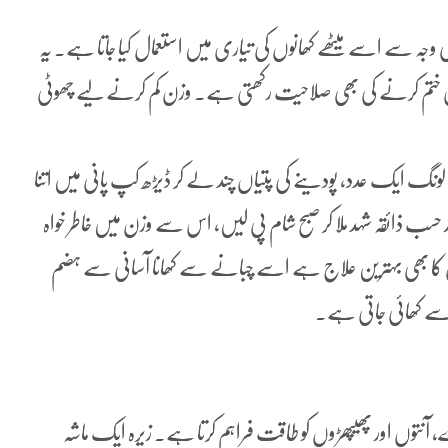
 وجہ سے اسے میٹھے کھانوں کی تیاری میں استعمال کیا جاتا ہے۔ یہ
ھری ختم کرنے کی بھی صلاحیت رکھتی ہے۔ وزن کم کرنے لیے چھوٹی
ڑا لونگ ایک عدد، پودینے کی پتیاں چند لے کر ڈیڑھ کپ پانی میں اتنا
سب ذائقہ شہد ملا کر صبح شام پی لیں، اس سے وزن میں خاطر خواہ
ں کا بھی بہترین علاج ہے اسے چبانے سے کھانا آسانی سے ہضم
 سے کھائی جاتی ہے۔
ے، آنتوں اور پھیپھڑوں کو طاقت فراہم کرتا ہے۔ زیرہ ایک ماشہ