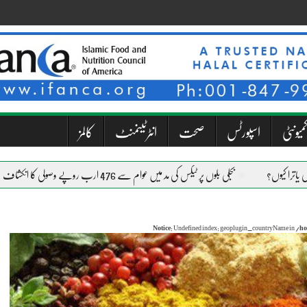
میونٹی
اسپورٹس
صحت
انٹرٹینمنٹ
کالمز
بجلی بلوں پر ٹیکس کی مد میں عوام سے 476 ارب روپے وصولی کا انکشاف
Notice
: Undefined index: geoplugin_countryName in
/ho