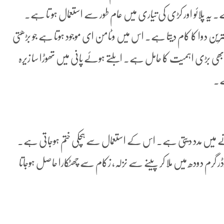
یہ پلائو اور کڑی کی تیاری میں عام طور سے استعمال ہو تا ہے۔
ترین دوا کا کام دیتا ہے۔ اس میں وٹامن ای موجود ہوتا ہے جو بڑھتی
بھی بڑی اہمیت کا حامل ہے۔ ابلتے ہوئے پانی میں تھوڑا سا زیرہ
ے۔
نے میں مدد دیتی ہے۔ اس کے استعمال سے ہچکی ختم ہوجاتی ہے۔
ر گرم دودھ میں ملا کر پینے سے نزلہ، زکام سے چھٹکارا حاصل ہوجاتا