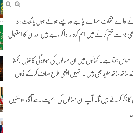
نے والے مختلف مسالے چاہے وہ پسے ہوئے ہوں یا ثابت، نہ
ی جڑ سے ختم کرنے میں اہم کردار ادا کر رہے ہیں اور ان کا استعمال
ساس ہوتا ہے۔ کھانوں میں ان مسالوں کی موجودگی کا خیال رکھنا
ساتھ ساتھ مفید بھی ہیں۔ انہیں اچھی طرح صاف کرکے ڈبوں
ال کا ذکر کرتے ہیں تاکہ آپ ان مسالوں کی اہمیت سے آگاہ ہوسکیں
یں۔