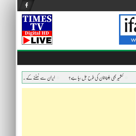
کشمیر بھی بلوچستان کی طرح جل رہا ہے؟
ایران سے نمٹنے کے لیے امریکا ہر ہتھیار است