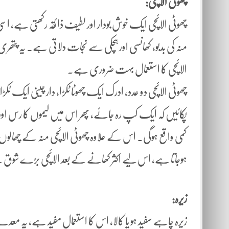
چھوٹی الائچی:
چھوٹی الائچی ایک خوش بودار اور لطیف ذائقہ رکھتی ہے، اسی
منہ کی بدبو، کھانسی اور ہچکی سے نجات دلاتی ہے۔ یہ پت
الائچی کا استعمال بہت ضروری ہے۔
چھوٹی الائچی دو عدد، ادرک ایک چھوٹا ٹکڑا، دار چینی ایک ٹک
پکائیں کہ ایک کپ رہ جائے، پھر اس میں لیموں کا رس اور ح
کمی واقع ہوگی۔ اس کے علاوہ چھوٹی الائچی منہ کے چھالو
ہوجاتا ہے، اس لیے اکثر کھانے کے بعد الائچی بڑے شوق
زیرہ:
زیرہ چاہے سفید ہو یا کالا، اس کا استعمال مفید ہے، یہ معد