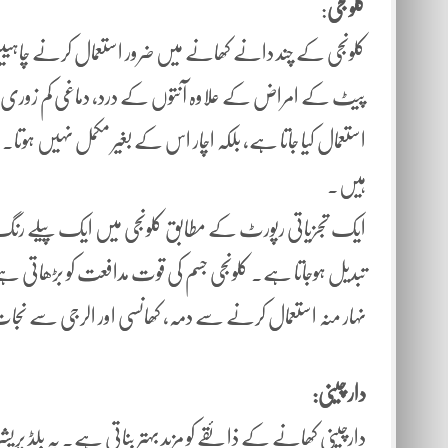
کلونجی
:
کلونجی کے چند دانے کھانے میں ضرور استعمال کرنے چاہیی
پیٹ کے امراض کے علاوہ آنتوں کے درد، دماغی کم زوری اور
استعمال کیا جاتا ہے، بلکہ اچار اس کے بغیر مکمل نہیں ہوت
ہیں۔
ایک تجزیاتی رپورٹ کے مطابق کلونجی میں ایک پیلے رنگ کا م
تبدیل ہوجاتا ہے۔ کلونجی جسم کی قوت مدافعت کو بڑھاتی ہے
نہار منہ استعمال کرنے سے دمہ، کھانسی اور الرجی سے ن
دار چینی:
دارچینی کھانے کے ذائقے کو مزید بہتر بناتی ہے۔ یہ بلڈ پ