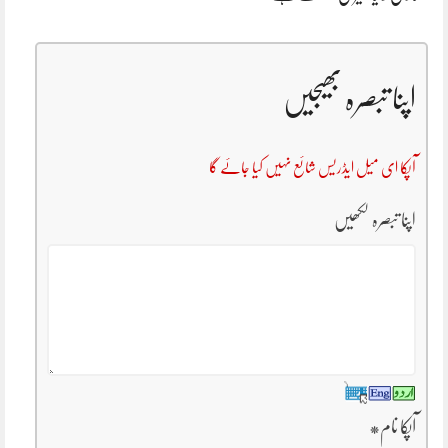
اپنا تبصرہ بھیجیں
آپکا ای میل ایڈریس شائع نہیں کیا جائے گا
اپنا تبصرہ لکھیں
آپکا نام
*