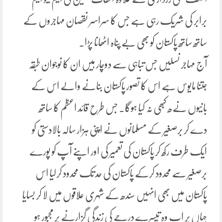
برابر کی شریک رہی ہے جس کا سراسر نقصان مہاجروں کے
ساتھ ساتھ پاکستان کو بھی بے پناہ اٹھانا پڑا۔
آج مہاجر نسلیں جس تباہی سے دوچار ہیں ان کا نوجوان طبقہ
جتنا مایوس ہے اس کا تصور پاکستان بنانے والے اس کے
بانیوں نےھ کبھی نہ کیا ہوگا۔ جس طرح قائد اعظم کا ساتھ
دے کر برصغیر کے مسلمانوں نے اپنی ہزار سالہ بالادستی کو
ایک طرف رکھ کر پاکستان کی تعمیر کی اور اپنے آپ کو پورے
برصغیر سے محدود کرکے پاکستان کی حد تک محدود کرلیا اس
پاکستان میں بھی انہیں سندھ کے شہری علاقوں میں لا کر بسایا
جہاں پر اب وہ تیسرے درجے کی زندگی گزارنے پر مجبور ہو