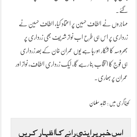
گئے۔
مہاجروں نے الطاف حسین پر اعتماد کیا، الطاف حسین نے
زرداری پر اس ہی طرح اب نواز شریف بھی زرداری پر
بھروسہ کا شکار ہو رہا ہے یوں عمران خان کے بعد زرداری
ہی فوج کا انتخاب بنا رہے گا، ایک زرداری الطاف، نواز اور
عمران پر بھاری۔
کیٹاگری میں :
شاہد سلمان
اس خبر پر اپنی رائے کا اظہار کریں