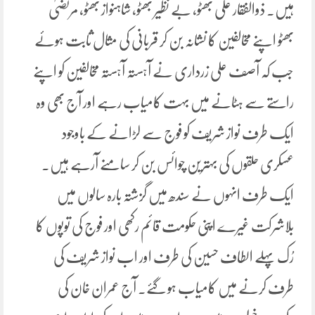
ہیں۔ ذوالفقار علی بھٹو، بے نظیر بھٹو، شاہنواز بھٹو، مرتضیٰ
بھٹو اپنے مخالفین کا نشانہ بن کر قربانی کی مثال ثابت ہوئے
جب کہ آصف علی زرداری نے آہستہ آہستہ مخالفین کو اپنے
راستے سے ہٹانے میں بہت کامیاب رہے اور آج بھی وہ
ایک طرف نواز شریف کو فوج سے لڑانے کے باوجود
عسکری حلقوں کی بہترین چوائس بن کر سامنے آرہے ہیں۔
ایک طرف انہوں نے سندھ میں گزشتہ بارہ سالوں میں
بلاشرکت غیرے اپنی حکومت قائم رکھی اور فوج کی توپوں کا
رُک پہلے الطاف حسین کی طرف اور اب نواز شریف کی
طرف کرنے میں کامیاب ہو گئے۔ آج عمران خان کی