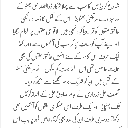
شروع کردیا جس کا سب سے پہلا شکار ذوالفقار علی بھٹو کے
صاحبزادے مرتضیٰ بھٹو بنا۔ اس کے قتل کا ذمہ دار کبھی
طاقتور حلقوں کو قرار دیا گیا، کبھی بین الاقوامی حلقوں پر الزام لگایا
اور اپنے آپ کو صاف بچا کر سب کی آنکھوں سے دور رکھا۔
ایک طرف اس کام کے لئے انہیں طاقتور حلقوں کی بھی
حمایت حاصل تھی اس لئے بہت کم لوگوں نے مرتضیٰ بھٹو
کے قتل میں ان کو شریک جرم سمجھنے سے انکارکردیا۔
آصف علی زرداری نے جام صادق علی کے انداز کو کمال
تک پہنچایا۔ وہ ایک طرف اس عسکری حلقوں کو آنکھیں بھی
دکھاتا دوسری طرف ان کی مدد بھی کرتا، خاص طور پر جب اس