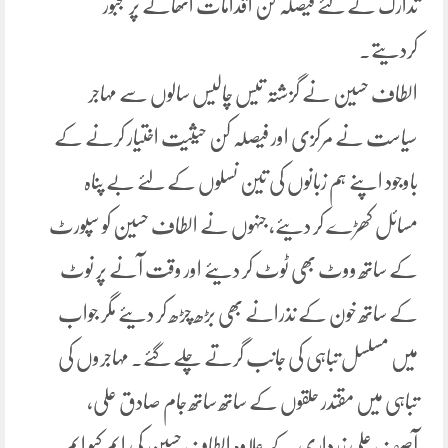
تدارک کے لئے فیصلہ کن اقدامات اٹھانے پر مجبور
کردیتے۔
الطاف حسین نے گزشتہ تیس چالیس سالوں سے مہاجر
سیاست نے مرکزی اور فیصلہ کن حیثیت اختیار کرنے کے
باوجود اپنے ہم زبانوں کی تین نسلوں کے لئے بے پناہ
مسائل کھڑے کر دیئے، جنہوں نے الطاف حسین کو سپورٹ
کے ساتھ ووٹ بھی ٹوٹ کر دیئے اور وقت آنے پر نوٹ
کے ساتھ خون کے نذرانے بھی بڑھ چڑھ کر دیئے مگر جواب
میں مسلسل تباہی کی جانب گرتے چلے گئے۔ مہاجروں کی
تباہی میں مقتدر حلقوں کے ساتھ ساتھ جام صادق علی،
آصف علی زرداری کے علاوہ الطاف حسین کی ایم کیو ایم