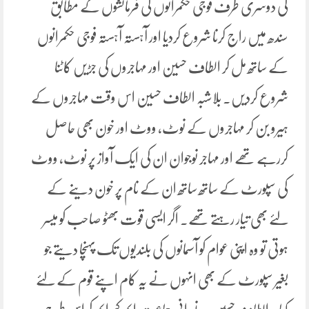
کی دوسری طرف فوجی حکمرانوں کی فرمائشوں کے مطابق
سندھ میں راج کرنا شروع کردیا اور آہستہ آہستہ فوجی حکمرانوں
کے ساتھ مل کر الطاف حسین اور مہاجروں کی جڑیں کاٹنا
شروع کردیں۔ بلاشبہ الطاف حسین اس وقت مہاجروں کے
ہیرو بن کر مہاجروں کے نوٹ، ووٹ اور خون بھی حاصل
کررہے تھے اور مہاجر نوجوان ان کی ایک آواز پر نوٹ، ووٹ
کی سپورٹ کے ساتھ ساتھ ان کے نام پر خون دینے کے
لئے بھی تیار رہتے تھے۔ اگر ایسی قوت بھٹو صاحب کو میسر
ہوتی تو وہ اپنی عوام کو آسمانوں کی بلندیوں تک پہنچا دیتے جو
بغیر سپورٹ کے بھی انہوں نے یہ کام اپنے قوم کے لئے