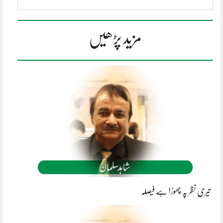
مزید پڑھیں
تیری نظر پہ چھوڑا ہے فیصلہ