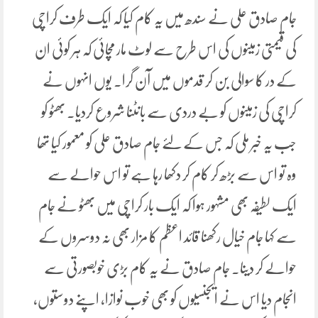
جام صادق علی نے سندھ میں یہ کام کیا کہ ایک طرف کراچی
کی قیمتی زمینوں کی اس طرح سے لوٹ مار مچائی کہ ہر کوئی ان
کے در کا سوالی بن کر قدموں میں آن گرا۔ یوں انہوں نے
کراچی کی زمینوں کو بے دردی سے بانٹنا شروع کردیا۔ بھٹو کو
جب یہ خبر ملی کہ جس کے لئے جام صادق علی کو معمور کیا تھا
وہ تو اس سے بڑھ کر کام کر دکھا رہا ہے تو اس حوالے سے
ایک لطیفہ بھی مشہور ہوا کہ ایک بار کراچی میں بھٹو نے جام
سے کہا جام خیال رکھنا قائد اعظم کا مزار بھی نہ دوسروں کے
حوالے کر دینا۔ جام صادق نے یہ کام بڑی خوبصورتی سے
انجام دیا اس نے ایجنسیوں کو بھی خوب نوازا، اپنے دوستوں،