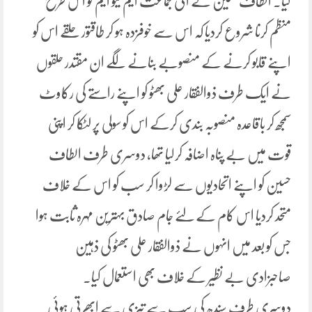
کیا۔ الطاف حسین نے انی جماعت ایم کیو ایم کو اس طرح
منظم کرنا شروع کردیا کہ اس سے خوفزدہ ہو کر طاقتور حلقے اس کو
اپنے قابو کرنے کے منصوبے بنانے لگے ان مقتدر حلقوں
نے ایک طرف ذوالفقار علی بھٹو کو اپنے راستے کی رکاوٹ
سمجھ کر باقاعدہ منصوبہ بندی کرکے اس کو سولی پر لٹکا کر اپنی
قوت میں بے پناہ اضافہ کرلیا تھا، دوسری طرف الطاف
حسین کو اپنے اتحادیوں سے لڑوا کر سب کو اس کے خلاف
متحد کردیا اس کام کے لئے جام صادق بہترین مہرہ ثابت ہوا
جس کو بعد میں انہوں نے ذوالفقار علی بھٹو کی ذہین
صاحبزادی بے نظیر کے خلاف بھی استعمال کیا۔
دوسری طرف سندھ کی سب سے تیزی سے ابھرتی ہوئی