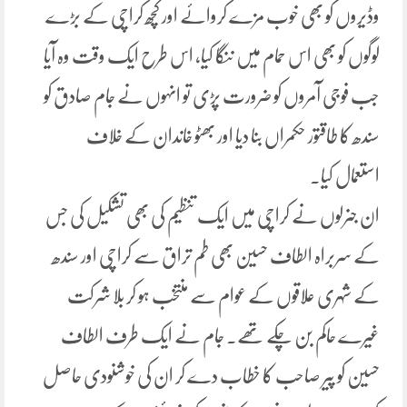
وڈیروں کو بھی خوب مزے کروائے اور کچھ کراچی کے بڑے
لوگوں کو بھی اس حمام میں ننگا کیا، اس طرح ایک وقت وہ آیا
جب فوجی آمروں کو ضرورت پڑی تو انہوں نے جام صادق کو
سندھ کا طاقتور حکمراں بنا دیا اور بھٹو خاندان کے خلاف
استعمال کیا۔
ان جنرلوں نے کراچی میں ایک تنظیم کی بھی تشکیل کی جس
کے سربراہ الطاف حسین بھی طم تراق سے کراچی اور سندھ
کے شہری علاقوں کے عوام سے منتخب ہو کر بلا شرکت
غیرے حاکم بن چکے تھے۔ جام نے ایک طرف الطاف
حسین کو پیر صاحب کا خطاب دے کر ان کی خوشنودی حاصل