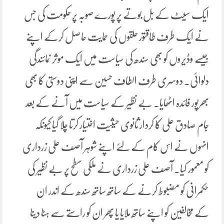
ایک سیٹ کے بل بوتے پر پورے صوبہ پر حکومت کی جس
نے ایک طرف طاقتور حلقوں کی حمایت حاصل کرکے اپنے
جیسے وڈیروں کو بھی سندھ کی سیاست میں ایک موثر نمائندگی
دلوائی۔ دوسری طرف الطاف حسین سے اپنی دوستی کا بھی
بھرپور فائدہ اٹھایا۔ بے نظیر کے سیاست میں آنے کے بعد
جام صادق علی کا کردار ثانوی حیثیت اختیار کرتا چلا گیا کیونکہ
انہوں نے اس کام کے لئے اپنے شوہر آصف علی زرداری
کو معمور کیا۔ آصف علی زرداری نے ملکی سطح پر بے نظیر کی
حکمرانی کو مضبوط کرنے کے ساتھ ساتھ سندھ کے اندر ان
کے مخالفین کو اپنے ساتھ ملایا یا پھر ان کو راستے سے ہٹا دینا