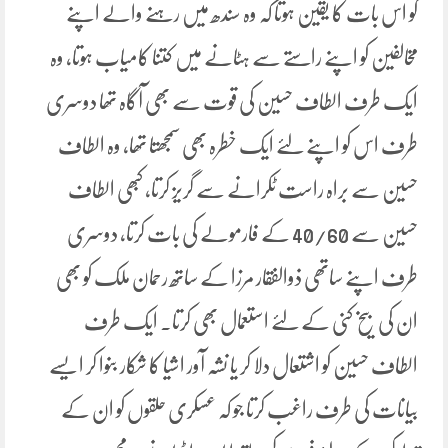
کو اس بات کا یقین ہوتا کہ وہ سندھ میں رہنے والے اپنے
مخالفین کو اپنے راستے سے ہٹانے میں کتنا کامیاب ہوتا، وہ
ایک طرف الطاف حسین کی قوت سے بھی آگاہ تھا دوسری
طرف اس کو اپنے لئے ایک خطرہ بھی سمجھتا تھا، وہ الطاف
حسین سے براہ راست ٹکرانے سے گریز کرتا، کبھی الطاف
حسین سے 40/60 کے فارمولے کی بات کرتا، دوسری
طرف اپنے ساتھی ذوالفقار مرزا کے ساتھ رحمان ملک کو بھی
ان کی بیخ کنی کے لئے استعمال بھی کرتا۔ ایک طرف
الطاف حسین کو اشتعال دلا کر یا نشہ آور اشیا کا شکار بنوا کر ایسے
بیانات کی طرف راغب کرتا جو کہ عسکری حلقوں کو ان کے