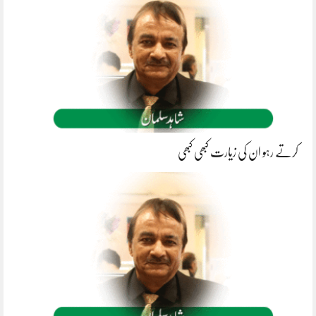
کرتے رہو ان کی زیارت کبھی کبھی