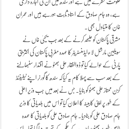
حکومت خطرے میں ہے اور سندھ میں ان کی اجارہ داری
ہے، وہ جام صادق کے استاد ثابت ہورہے ہیں اور عمران
خان کا متبادل بھی۔
مشرقی پاکستان کو علیحد کرنے کے بعد جب یحییٰ خاں نے
سویلین مارشل لاءایڈمنسٹریٹر کا عہدہ مغربی پاکستان کی اکثریتی
پارٹی کے حوالے کیا تو ذوالفقار علی بھٹو نے اقتدار سنبھالنے
کے بعد سب سے پہلا کام یہ کیا کہ سندھ کا گورنر اپنے ٹیلینٹڈ
کزن ممتاز علی بھٹو کو بنایا۔ جس نے بعد میں جب وزیر اعلیٰ
کے طور پر اپنی کابینہ کا اعلان کیا تو اس میں بلدیاتی کا وزیر
جام صادق علی کو بنادیا۔ جام صادق علی کو بلدیاتی کا عہدہ
خاص طور پر بھٹو صاحب کے حکم کے تہت دیا گیا تھا۔ اس