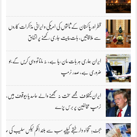
قطر اور پاکستان کے ثالثوں کی امریکی و ایرانی مذاکرات کاروں
سے ملاقاتیں، بات چیت جاری رکھنے پر اتفاق
ایران ہماری ہر بات مان رہا ہے، نہ مانا تو وہی کریں گے جو
ضروری ہے، صدر ٹرمپ
ایران کیخلاف مجھے سخت نہ سمجھنے والے حاسد یا بیوقوف ہیں،
ٹرمپ مخالفین پر برس پڑے
بجٹ؛ تنخواہ دار طبقے کیلیے سب سے بلند انکم ٹیکس سلیب کی حد