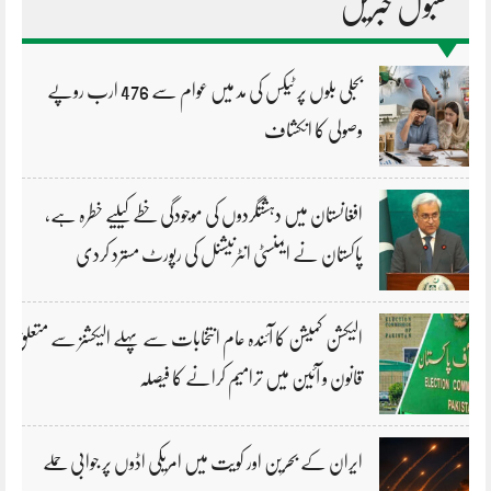
مقبول خبریں
بجلی بلوں پر ٹیکس کی مد میں عوام سے 476 ارب روپے
وصولی کا انکشاف
افغانستان میں دہشتگردوں کی موجودگی خطے کیلیے خطرہ ہے،
پاکستان نے ایمنسٹی انٹرنیشنل کی رپورٹ مسترد کردی
الیکشن کمیشن کا آئندہ عام انتخابات سے پہلے الیکشنز سے متعلق
قانون و آئین میں ترامیم کرانے کا فیصلہ
ایران کے بحرین اور کویت میں امریکی اڈوں پر جوابی حملے