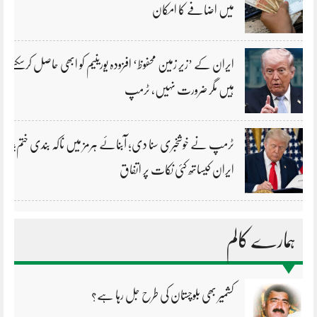
میں اضافے کا امکان
ایران کے ’زیر زمین محفوظ‘ افزودہ یورینیم کو ابھی حاصل کرسکتے
ہیں مگر ضرورت نہیں، ٹرمپ
ٹرمپ نے خوشخبری سنا دی؛ آبنائے ہرمز میں ناکہ بندی ختم؛
ایران کیساتھ کئی نکات پر اتفاق
ہمارے کالم
کشمیر بھی بلوچستان کی طرح جل رہا ہے؟