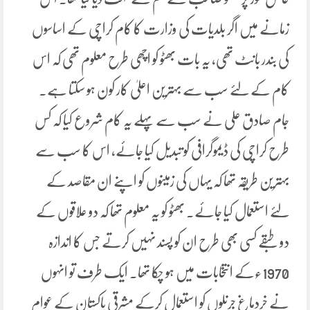
زمانے میں اگر بلدیات کی وزارت کا کام کراچی کے اساسوں
کی بندر بانٹ تھی، یہ بات بھٹو کو اچھی طرح معلوم تھی کہ اس
کام کے لئے سب سے بہترین اعلیٰ کار کون ہو سکتا ہے۔
جام صادق علی نے سب سے پہلے یہ کام شروع کیا کہ کس
طرح کراچی کی ڈیموگرافی کو تبدیل کیا جائے، اس کا سب سے
بہترین طریقہ تھا کہ یہاں کی زمینوں کو اپنے ان مقاصد کے
لئے استعمال کیا جائے۔ بھٹو کو یہ معلوم تھا کہ دو علاقوں کے
دو طبقے کسی بھی طرح ان کو پسند نہیں کرتے جس کا اندازہ
1970ءکے انتخابات میں ہو چکا تھا۔ ایک طرف تو انہوں
نے خردماغ جرنلوں کو استعمال کرکے مشرقی پاکستان کے عوام