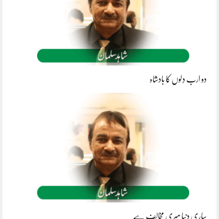
دو ارب دِلوں کا بادشاہ
ساری دنیا میری مخالف ہے