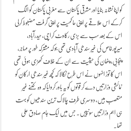
کو اپنا نشانہ بنایا اور مشرقی پاکستان سے مغربی پاکستان کو الگ
کرکے اس علاقے پر اپنی حاکمیت پر اپنی گرفت مضبوط کرلی
اس کے بعد سب سے بڑی رکاوٹ کراچی، حیدرآباد،
میرپورخاص کی غیر سندھی آبادی تھی جو کہ مشترکہ طور پر مہاجر،
پنجابی، پٹھان کی حیثیت سے ان کے خلاف کھڑی ہوئی تھی
اس کا توڑ انہوں نے اس طرح نکالا کہ کچھ غیر سندھی ارکان کو
نمائشی وزارتیں دے کر قوتوں کو یہ باور کروایا کہ وہ کتنے غیر
متعصب ہیں، دوسری طرف چالاک ترین سندھیوں کو بہت
ہی اہم وزارتیں سونپیں۔ جس میں ایک جام صادق علی
تھا۔