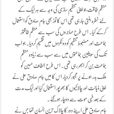
منظم طاقت جو اپنی تنظیم سازی کی وجہ سے ہر ایک کے
لئے خطرہ بنتی جارہی تھی اس کا توڑ بھی جام صادق کو استعمال
کرکے کیا۔ اس طرح مہاجروں کی سب سے منظم طاقتور
جماعت اور مضبوط تنظیم کو دو ٹکڑوں میں تقسیم کردیا۔ جو اب
تک کی سویلین جماعتوں میں سے سب سے زیادہ منظم
جماعت بن کر ابھر رہی تھی۔ اس طرح الطاف حسین کو
ملک بدر ہونے پر مجبور کردیا، اس کا میں جام صادق علی نے
اپنی ذہانت اور چالاکیوں کا بھرپور استعمال کیا اور ایک مدت
کے بعد طبی موت سے دوچار ہوگئے۔
جام صادق علی اپنے دور کا چالاک ترین انسان تھا جس نے