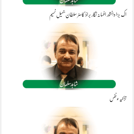
اک بڑا دانشور افسانہ نگار براڈ کاسٹر سلطان جمیل نسیم
تزکیہءنفس