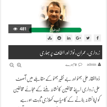
481
زرداری، عمران، نواز اور الطاف پر بھاری
admin
0 تبصرے
ذوالفقار علی بھٹو اور بے نظیر بھٹو کے مقابلے میں آصف
علی زرداری اپنے مخالفین کا نشانہ بننے کے بجائے مخالفین
کو اپنا نشانہ بنانے کے کامیاب کھلاڑی ثابت ہو رہے