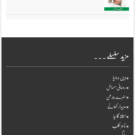
مزید سلسلے۔۔۔
*دین و دنیا
*روحانی مسائل
*سنہرے بندھن
*مزیدار کھانے
*ہیلتھ گائیڈ
*ٹائمز کلب