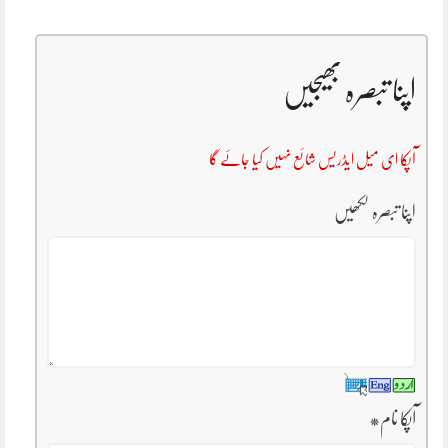
اپنا تبصرہ بھیجیں
آپکا ای میل ایڈریس شائع نہیں کیا جائے گا
اپنا تبصرہ لکھیں
آپکا نام
*