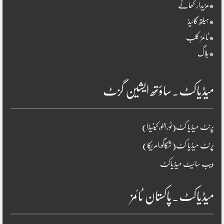
*مزیدار کھانے
*ہیلتھ گائیڈ
*ٹائمز کلب
*بلاگ
میڈیاکٹ۔ساؤتھ ایشین گزٹ
پرنٹ میڈیا کٹ(ٹورانٹو،کینیڈا)
پرنٹ میڈیا کٹ(شکاگو،امریکا)
ویب سائیٹ میڈیاکٹ
میڈیاکٹ۔پاکستان ٹائمز