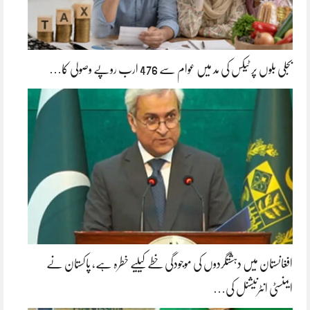
بجلی بلوں پر ٹیکس کی مد میں عوام سے 476 ارب روپے وصولی کا…
افغانستان میں دہشتگردوں کی موجودگی خطے کیلیے خطرہ ہے، پاکستان نے
ایمنسٹی انٹرنیشنل کی…