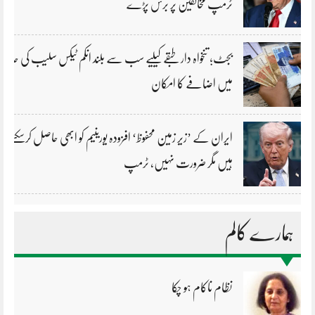
ٹرمپ مخالفین پر برس پڑے
بجٹ؛ تنخواہ دار طبقے کیلیے سب سے بلند انکم ٹیکس سلیب کی حد
میں اضافے کا امکان
ایران کے ’زیر زمین محفوظ‘ افزودہ یورینیم کو ابھی حاصل کرسکتے
ہیں مگر ضرورت نہیں، ٹرمپ
ہمارے کالم
نظام ناکام ہو چکا