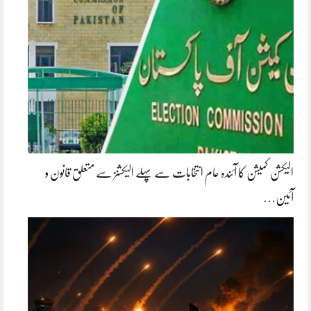
الیکشن کمیشن کا آئندہ عام انتخابات سے پہلے الیکشنز سے متعلق قانون و
آئین…