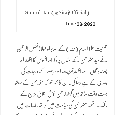
— Siraj ul Haq (@SirajOfficial)
June 26, 2020
جمعیت علما اسلام (ف) کے سربراہ مولانا فضل الرحمٰن
نے سید منور حسن کے انتقال پر دکھ اور افسوس کا اظہار اور
پسماندہ گان سے اظہار تعزیت اور مرحوم کے درجات کی
بلندی کے لیے دعا کی۔ ان کا کہنا تھا کہ منور حسن کے ساتھ
بہت وقت ساتھ میں گزارا، حسن خوش اخلاق مزاج کے
مالک تھے، منور حسن کی سیاست میں گرا قدر خدمات ہیں۔