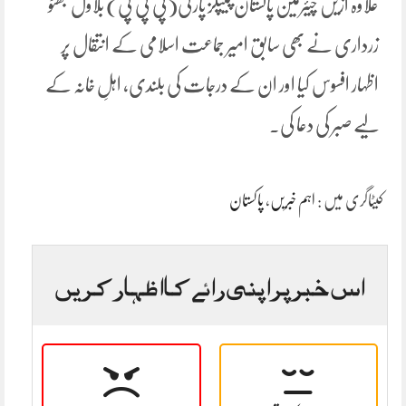
علاوہ ازیں چیئرمین پاکستان پیپلز پارٹی(پی پی پی) بلاول بھٹو
زرداری نے بھی سابق امیر جماعت اسلامی کے انتقال پر
اظہار افسوس کیا اور ان کے درجات کی بلندی، اہلِ خانہ کے
لیے صبر کی دعا کی۔
کیٹاگری میں :
اہم خبریں
،
پاکستان
اس خبر پر اپنی رائے کا اظہار کریں