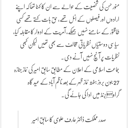
منور حسن کی شخصیت کے حوالے سے ان کا کہنا تھا کہ اپنے
ارادوں اور فیصلوں کے اٹل تھے، حق بات کہتے تھے کسی
طاقتور کے سامنے نہیں جھکے، آمریت کے ادوار کا مقابلہ کیا،
سیاسی دوستیاں نظریاتی مخالف سے بھی تھیں لیکن کبھی
نظریات پر آنچ نہیں آنے دی۔
جماعت اسلامی کے اعلان کے مطابق سابق امیر کی نماز جنازہ
27 جون بروز ہفتہ نماز ظہر کے بعد ناظم آباد کے عید گاہ
گراو¿نڈ میں ادا کی جائے گی۔
صدر مملکت ڈاکٹر عارف علوی کا سابق امیر