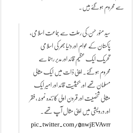
سے محروم ہو گئے ہیں۔
سید منور حسن ؒ کی رحلت سے جماعت اسلامی،
پاکستان کے عوام اور دنیا بھر کی اسلامی
تحریک ایک عظیم قائد اور مدبر رہنما سے
محروم ہو گئے۔ اپنی ذات میں ایک مثالی
مسلمان تھے اور بحیثیت قائد اور امیر ایک
مثالی شخصیت اور قرون اولی کا زندہ نمونہ، فقر
اور درویشی میں اپنی مثال آپ تھے۔
pic.twitter.com/0nwjEVAvrr