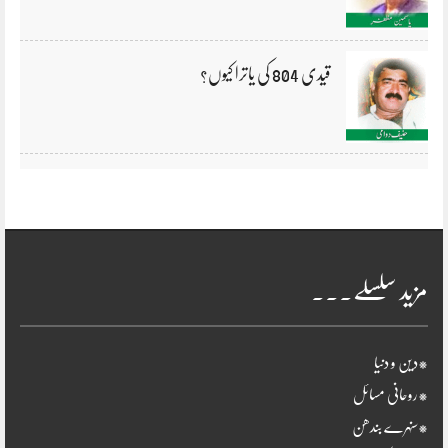
قیدی 804 کی یاترا کیوں؟
مزید سلسلے۔۔۔
*دین و دنیا
*روحانی مسائل
*سنہرے بندھن