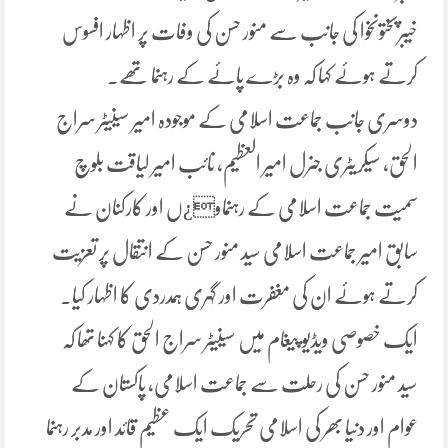
خیبرپختونخوا کی جانب سے منور حسن کی وفات پر اظہار افسوس
کرتے ہوئے کہا کہ وہ بڑے پائے کے رہنما تھے۔
دوسری جانب جماعت اسلامی کے موجودہ امیر سینیٹر سراج
الحق، سیکریٹری جنرل امیر العظیم، نائب امیر لیاقت بلوچ
سمیت جماعت اسلامی کے رہنماو¿ں اور کارکنان نے
سابق امیر جماعت اسلامی سید منور حسن کے انتقال پر تعزیت
کرتے ہوئے ان کی مغفرت اور گہری ہمدردی کا اظہار کیا۔
ایک خصوصی ویڈیو پیغام میں سینیٹر سراج الحق کا کہنا تھا کہ
سید منور حسن کی رحلت سے جماعت اسلامی، پاکستان کے
عوام اور دنیا بھر کی اسلامی تحریک ایک عظیم قائد اور مدبر رہنما