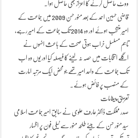
ووٹ حاصل کرنے کا اعزاز بھی حاصل ہوا۔
قاضی حسین احمد کے بعد منور حسن 2009 میں جماعت کے
امیر منتخب ہوئے اور وہ 2014 تک جماعت کے امیر رہے،
تاہم مسلسل خراب ہوتی صحت کے باعث انہوں نے
اگلے انتخابات میں حصہ نہ لینے کا فیصلہ کیا اور یوں وہ اب
تک جماعت کے واحد امیر تھے جو محض ایک مرتبہ امارت
کے منصب پر فائض ہوئے۔
تعزیتی پیغامات
صدر مملکت ڈاکٹر عارف علوی نے سابق امیر جماعت اسلامی
سید منور حسن کے بیٹے طلحہ منور سے ٹیلی فون پر اظہار