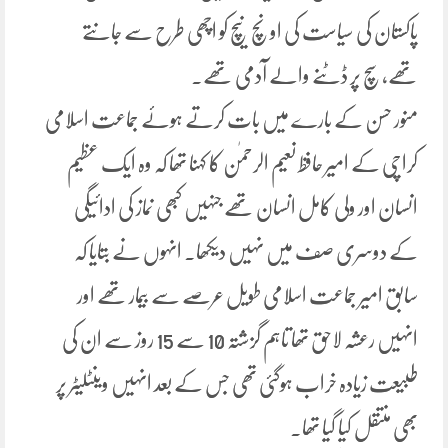
پاکستان کی سیاست کی اونچ نیچ کو اچھی طرح سے جانتے
تھے، سچ پر ڈٹنے والے آدمی تھے۔
منور حسن کے بارے میں بات کرتے ہوئے جماعت اسلامی
کراچی کے امیر حافظ نعیم الرحمٰن کا کہنا تھا کہ وہ ایک عظیم
انسان اور ولی کامل انسان تھے جنہیں کبھی نماز کی ادائیگی
کے دوسری صف میں نہیں دیکھا۔ انہوں نے بتایا کہ
سابق امیر جماعت اسلامی طویل عرصے سے بیمار تھے اور
انہیں رعشہ لاحق تھا تاہم گزشتہ 10 سے 15 روز سے ان کی
طبیعت زیادہ خراب ہوگئی تھی جس کے بعد انہیں وینٹلیٹر پر
بھی منتقل کیا گیا تھا۔