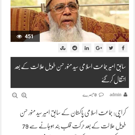
451
سابق امیر جماعت اسلامی سید منور حسن طویل علالت کے بعد
انتقال کرگئے
admin
0 تبصرے
کراچی: جماعت اسلامی پاکستان کے سابق امیر سید منور حسن
طویل علالت کے بعد حرکت قلب بند ہوجانے سے 79