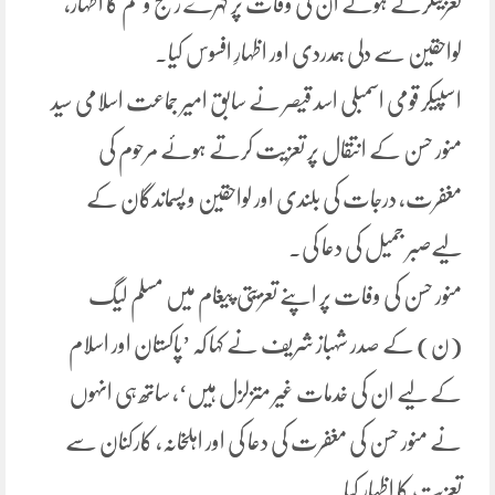
تعزیتکرتے ہوئے ان کی وفات پر گہرے رنج و غم کا اظہار،
لواحقین سے دلی ہمدردی اور اظہارِ افسوس کیا۔
اسپیکر قومی اسمبلی اسد قیصر نے سابق امیر جماعت اسلامی سید
منور حسن کے انتقال پر تعزیت کرتے ہوئے مرحوم کی
مغفرت، درجات کی بلندی اور لواحقین و پسماندگان کے
لیےصبر جمیل کی دعا کی۔
منور حسن کی وفات پر اپنے تعزیتی پیغام میں مسلم لیگ
(ن) کے صدر شہباز شریف نے کہا کہ ’پاکستان اور اسلام
کے لیے ان کی خدمات غیر متزلزل ہیں‘، ساتھ ہی انہوں
نے منور حسن کی مغفرت کی دعا کی اور اہلخانہ، کارکنان سے
تعزیت کا اظہار کیا۔