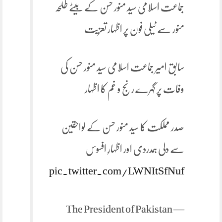
جماعت اسلامی سید منور حسن کے بیٹے طلحہ
منور سے ٹیلی فون پر اظہار تعزیت
سابق امیر جماعت اسلامی سید منور حسن کی
وفات پر گہرے رنج و غم کا اظہار
صدر مملکت کا سید منور حسن کے لواحقین
سے دلی ہمدردی اور اظہارِ افسوس
pic.twitter.com/LWNItSfNuf
— The President of Pakistan