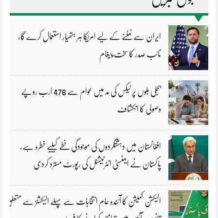
ایران سے نمٹنے کے لیے امریکا ہر ہتھیار استعمال کرے گا،
نائب صدر کا سخت پیغام
بجلی بلوں پر ٹیکس کی مد میں عوام سے 476 ارب روپے
وصولی کا انکشاف
افغانستان میں دہشتگردوں کی موجودگی خطے کیلیے خطرہ ہے،
پاکستان نے ایمنسٹی انٹرنیشنل کی رپورٹ مسترد کردی
الیکشن کمیشن کا آئندہ عام انتخابات سے پہلے الیکشنز سے متعلق