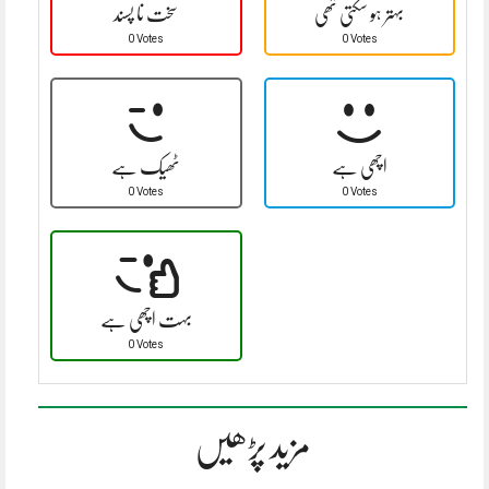
بہتر ہو سکتی تھی
سخت نا پسند
0 Votes
0 Votes
اچھی ہے
ٹھیک ہے
0 Votes
0 Votes
بہت اچھی ہے
0 Votes
مزید پڑھیں