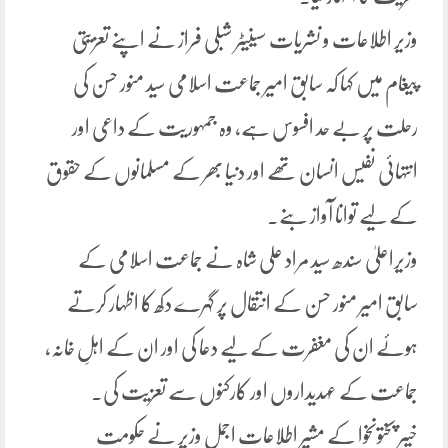
وزیر اطلاعات و نشریات سینیٹر شبلی فراز نے اپنے تعزیتی
پیغام میں کہا کہ سابق امیر جماعت اسلامی سید منور حسن کی
رحلت پر بے حد افسوس ہے، وہ جمہوریت کے داعی اور
انتہائی نفیس انسان تھے اور دنیا بھر کے مسلمانوں کے حقوق
کے لیے توانا آواز بنے۔
وزیراعلیٰ سندھ سید مراد علی شاہ نے جماعت اسلامی کے
سابق امیر منور حسن کے انتقال پر گہرے دکھ کا اظہار کرتے
ہوئے ان کی مغفرت کے لیے دعا کی اور ان کے اہلِ خانہ،
جماعت کے عہدیداروں اور کارکنوں سے تعزیت کی۔
خیبر پختونخوا کے مشیر اطلاعات اجمل وزیر نے حکومت