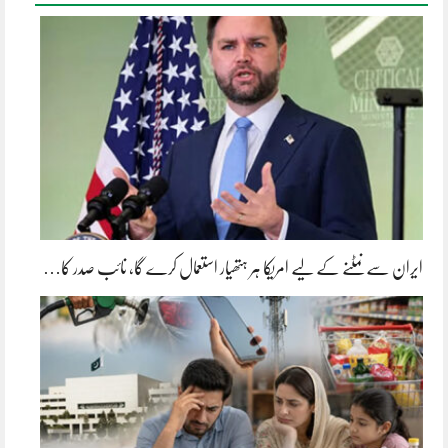
ایران سے نمٹنے کے لیے امریکا ہر ہتھیار استعمال کرے گا، نائب صدر کا…