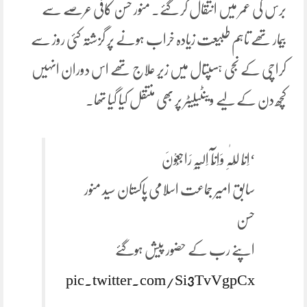
برس کی عمر میں انتقال کر گئے۔ منور حسن کافی عرصے سے
بیمار تھے تاہم طبیعت زیادہ خراب ہونے پر گزشتہ کئی روز سے
کراچی کے نجی ہسپتال میں زیر علاج تھے اس دوران انہیں
کچھ دن کے لیے وینٹیلیٹر پر بھی منتقل کیا گیا تھا۔
‘اِنَّا لِلّٰہِ وَاِنَّآ اِلَیْہِ رَاجِعُوْنَ
سابق امیر جماعت اسلامی پاکستان سید منور
حسن
اپنے رب کے حضور پیش ہوگئے
pic.twitter.com/Si3TvVgpCx