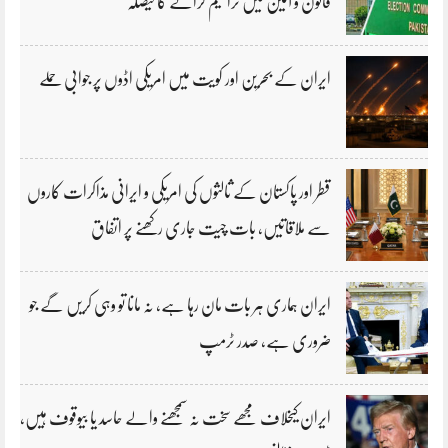
قانون و آئین میں ترامیم کرانے کا فیصلہ
ایران کے بحرین اور کویت میں امریکی اڈوں پر جوابی حملے
قطر اور پاکستان کے ثالثوں کی امریکی و ایرانی مذاکرات کاروں
سے ملاقاتیں، بات چیت جاری رکھنے پر اتفاق
ایران ہماری ہر بات مان رہا ہے، نہ مانا تو وہی کریں گے جو
ضروری ہے، صدر ٹرمپ
ایران کیخلاف مجھے سخت نہ سمجھنے والے حاسد یا بیوقوف ہیں،