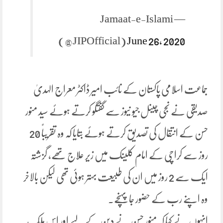
— Jamaat-e-Islami
(@JIPOfficial)
June 26, 2020
جماعت اسلامی پاکستان کے نائب امیر ڈاکٹر معراج الہدیٰ
صدیقی نے نجی چینل جیو نیوز سے گفتگو کرتے ہوئے سید منور
حسن کے انتقال کی تصدیق کرتے ہوئے بتایا کہ وہ تقریباً 20
روز سے کراچی کے امام کلینک میں زیر علاج تھے، گزشتہ
ایک سے 2 روز میں ان کی طبیعت بہتر ہوئی تھی لیکن بالاخر
وہ اپنے رب کے حضور جا پہنچے۔
انہوں نے کہا کہ منور حسن نے دین کے لیے اور اس ملک