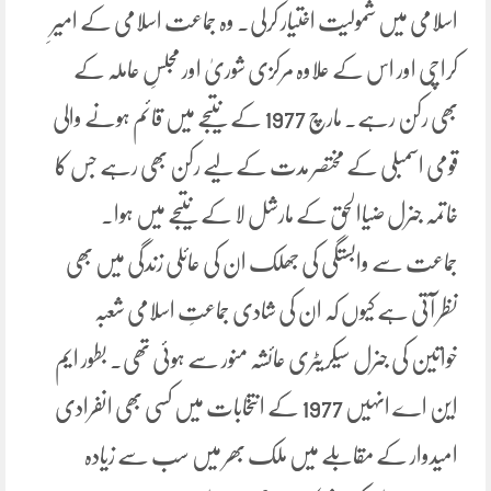
اسلامی میں شمولیت اختیار کرلی. وہ جماعت اسلامی کے امیرِ
کراچی اور اس کے علاوہ مرکزی شوریٰ اور مجلسِ عاملہ کے
بھی رکن رہے۔ مارچ 1977 کے نتیجے میں قائم ہونے والی
قومی اسمبلی کے مختصر مدت کے لیے رکن بھی رہے جس کا
خاتمہ جنرل ضیاالحق کے مارشل لا کے نتیجے میں ہوا۔
جماعت سے وابستگی کی جھلک ان کی عائلی زندگی میں بھی
نظر آتی ہے کیوں کہ ان کی شادی جماعتِ اسلامی شعبہ
خواتین کی جنرل سیکریٹری عائشہ منور سے ہوئی تھی۔ بطور ایم
این اے انہیں 1977 کے انتخابات میں کسی بھی انفرادی
امیدوار کے مقابلے میں ملک بھر میں سب سے زیادہ