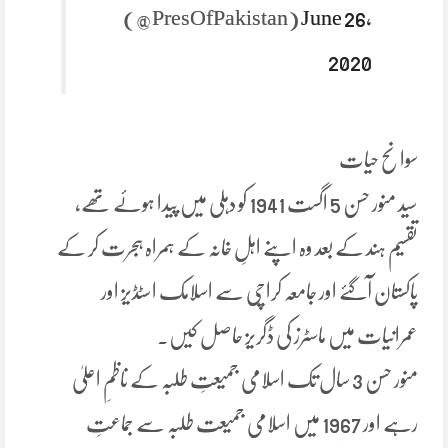
(@PresOfPakistan)
June 26,
2020
سوانح حیات
سید منور حسن 5 اگست 1941 کو دہلی میں پیدا ہوئے تھے،
تقسیم ہند کے بعد وہ اپنے اہلِ خانہ کے ہمراہ ہجرت کر کے
پاکستان آگئے اور جامعہ کراچی سے اسلامک اسٹڈیز اور
عمرانیات میں ماسٹرز کی ڈگریز حاصل کیں۔
منور حسن 3 سال تک اسلامی جمیعتِ طلبہ کے ناظمِ اعلیٰ
رہے اور 1967 میں اسلامی جمیعت طلبہ سے جماعتِ