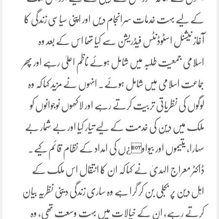
کے لیے بہت خدمات سرانجام دیں اور اپنی سیاسی زندگی کا
آغاز نیشنل اسٹوڈنٹس فیڈریشن سے کیا تھا اس کے بعد وہ
اسلامی جمعیت طلبہ میں شامل ہوئے ناظم اعلیٰ رہے اور پھر
جماعت اسلامی میں شامل ہوئے۔ انہوں نے مزید کہا کہ وہ
لوگوں کی نظریاتی تربیت کرتے رہے اور لاکھوں نوجوانوں کو
ملک میں دین کی خدمت کے لیے تیار کیا اور بے شمار بے
سہارا، یتیموں اور بیواو¿ں کی امداد کے نظام قائم کیے۔
ڈاکٹر معراج الہدیٰ نے کہا کہ ان کا انتقال اس ملک کے
اہل دین پر بجلی بن کر گرا ہے وہ ساری زندگی دینی نظریہ بیان
کرتے رہے، ان کے خیالات میں بہت وسعت تھی، وہ