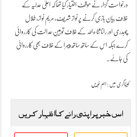
درخواست گزار نے موقف اختیار کیا تھا کہ اعلیٰ عدلیہ کے
خلاف بیان بازی کرنے پر نواز شریف، مریم نواز، طلال
چوہدری اور رانا ثناءاللہ کے خلاف توہینِ عدالت کی کارروائی
کرے جبکہ اس کے ساتھ ساتھ پیمرا کے خلاف بھی کارروائی
کی جائے۔
کیٹاگری میں :
اہم خبریں
اس خبر پر اپنی رائے کا اظہار کریں