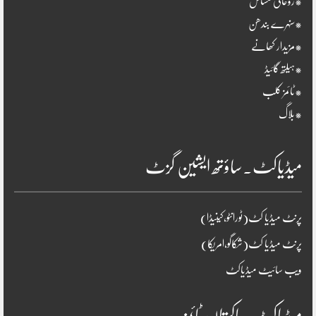
*روحانی مسائل
*سنہرے بندھن
*مزیدار کھانے
*ہیلتھ گائیڈ
*ٹائمز کلب
*بلاگ
میڈیاکٹ۔ساؤتھ ایشین گزٹ
پرنٹ میڈیا کٹ(ٹورانٹو،کینیڈا)
پرنٹ میڈیا کٹ(شکاگو،امریکا)
ویب سائیٹ میڈیاکٹ
میڈیاکٹ۔پاکستان ٹائمز