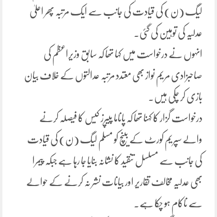
لیگ (ن) کی قیادت کی جانب سے ایک مرتبہ پھر اعلیٰ
عدلیہ کی توہین کی گئی۔
انہوں نے درخواست میں کہا تھا کہ سابق وزیراعظم کی
صاحبزادی مریم نواز بھی معتدد مرتبہ عدالتوں کے خلاف بیان
بازی کر چکی ہیں۔
درخواست گزار کا کہنا تھا کہ پاناما پیپرز کیس کا فیصلہ کرنے
والے سپریم کورٹ کے بینچ کو مسلم لیگ (ن) کی قیادت
کی جانب سے مسلسل تنقید کا نشانہ بنایا جا رہا ہے جبکہ پیمرا
بھی عدلیہ مخالف تقاریر اور بیانات نشر نہ کرنے کے حوالے
سے ناکام ہو چکا ہے۔