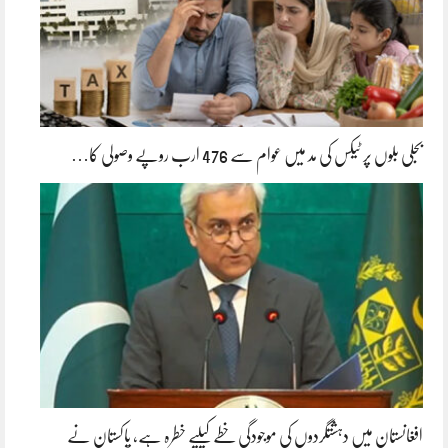
بجلی بلوں پر ٹیکس کی مد میں عوام سے 476 ارب روپے وصولی کا…
افغانستان میں دہشتگردوں کی موجودگی خطے کیلیے خطرہ ہے، پاکستان نے