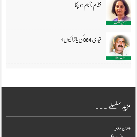
نظام ناکام ہو چکا
قیدی 804 کی یاترا کیوں؟
مزید سلسلے۔۔۔
*دین و دنیا