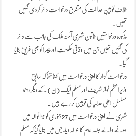
خلاف توہینِ عدالت کی متفرق درخواست دائر کردی گئیں
تھیں۔
مذکورہ درخواستیں خاتون شہری آمنہ ملک کی جانب سے دائر
کی گئیں تھیں جن میں وفاقی حکومت اور پیمرا کو بھی فریق بنایا
گیا۔
درخواست گزار کا اپنی درخواست میں کہنا تھا کہ سابق
وزیراعظم نواز شریف اور مسلم لیگ (ن) کے دیگر رہنما
مسلسل اعلیٰ عدلیہ کی توہین کر رہے ہیں۔
شہری نے اپنی درخواست میں 27 جنوری کو جڑانوالہ میں
ہونے والے جلسہ عام کا حوالہ دیا، جس میں بتایا گیا کہ مسلم