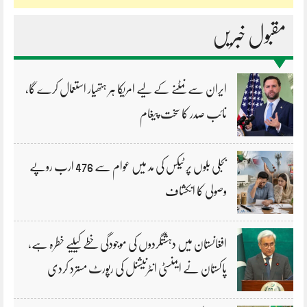
مقبول خبریں
ایران سے نمٹنے کے لیے امریکا ہر ہتھیار استعمال کرے گا،
نائب صدر کا سخت پیغام
بجلی بلوں پر ٹیکس کی مد میں عوام سے 476 ارب روپے
وصولی کا انکشاف
افغانستان میں دہشتگردوں کی موجودگی خطے کیلیے خطرہ ہے،
پاکستان نے ایمنسٹی انٹرنیشنل کی رپورٹ مسترد کردی