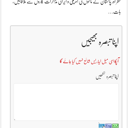
قطر اور پاکستان کے ثالثوں کی امریکی و ایرانی مذاکرات کاروں سے ملاقاتیں،
بات…
اپنا تبصرہ بھیجیں
آپکا ای میل ایڈریس شائع نہیں کیا جائے گا
اپنا تبصرہ لکھیں