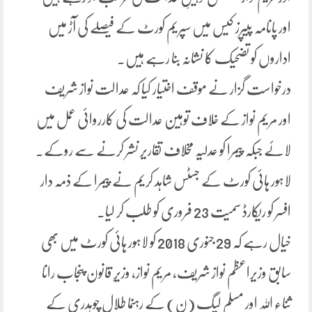
اور پانامہ پیپرز کیس میں سپریم کورٹ کے فیصلے کی آڑ میں
اداروں کو تضحیک کا نشانہ بنا رہے ہیں۔
درخواست گزار نے موقف اختیار کیا کہ عدالت نواز شریف
اور مریم نواز کے خلاف توہین عدالت کی کارروائی عمل میں
لائے جبکہ پیمرا کو عدلیہ مخلاف تقاریر نشر کرنے سے روکے۔
لاہور ہائی کورٹ کے جسٹس شاہد کریم نے پیمرا کے ذمہ دار
افسر کو ریکارڈ سمیت 23 فروری کو طلب کر لیا۔
خیال رہے کہ 29 جنوری 2018 کو لاہور ہائی کورٹ میں بھی
سابق وزیراعظم نواز شریف، مریم نواز، وزیرِ قانون پنجاب رانا
ثناء اللہ اور مسلم لیگ (ن) کے رہنما طلال چوہدری کے