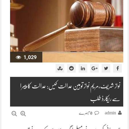
1,029
نواز شریف،مریم نواز توہین عدالت کیس: عدالت کا پیمرا
سے ریکارڈ طلب
admin
0 تبصرے