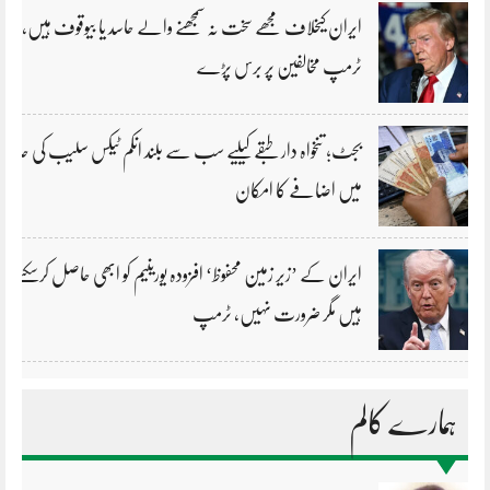
ایران کیخلاف مجھے سخت نہ سمجھنے والے حاسد یا بیوقوف ہیں،
ٹرمپ مخالفین پر برس پڑے
بجٹ؛ تنخواہ دار طبقے کیلیے سب سے بلند انکم ٹیکس سلیب کی حد
میں اضافے کا امکان
ایران کے ’زیر زمین محفوظ‘ افزودہ یورینیم کو ابھی حاصل کرسکتے
ہیں مگر ضرورت نہیں، ٹرمپ
ہمارے کالم