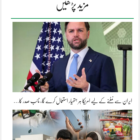
مزید پڑھیں
ایران سے نمٹنے کے لیے امریکا ہر ہتھیار استعمال کرے گا، نائب صدر کا…