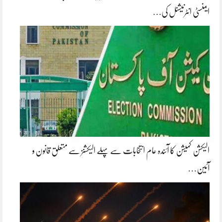
ایمنسٹی انٹرنیشنل کی…
الیکشن کمیشن کا آئندہ عام انتخابات سے پہلے الیکشنز سے متعلق قانون و
آئین…