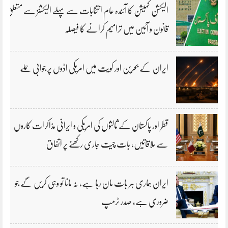
الیکشن کمیشن کا آئندہ عام انتخابات سے پہلے الیکشنز سے متعلق
قانون و آئین میں ترامیم کرانے کا فیصلہ
ایران کے بحرین اور کویت میں امریکی اڈوں پر جوابی حملے
قطر اور پاکستان کے ثالثوں کی امریکی و ایرانی مذاکرات کاروں
سے ملاقاتیں، بات چیت جاری رکھنے پر اتفاق
ایران ہماری ہر بات مان رہا ہے، نہ مانا تو وہی کریں گے جو
ضروری ہے، صدر ٹرمپ