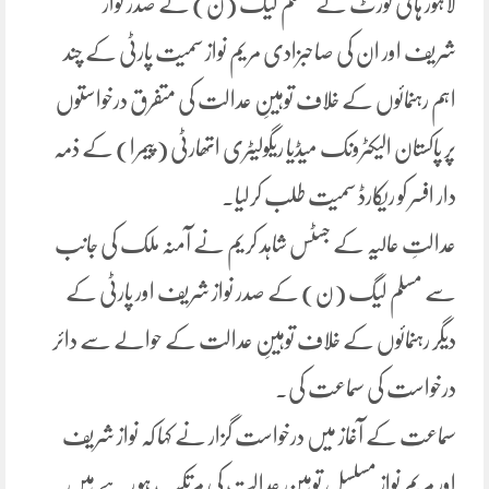
لاہور ہائی کورٹ نے مسلم لیگ (ن) کے صدر نواز
شریف اور ان کی صاحبزادی مریم نواز سمیت پارٹی کے چند
اہم رہنمائوں کے خلاف توہینِ عدالت کی متفرق درخواستوں
پر پاکستان الیکٹرونک میڈیا ریگولیٹری اتھارٹی (پیمرا) کے ذمہ
دار افسر کو ریکارڈ سمیت طلب کرلیا۔
عدالتِ عالیہ کے جسٹس شاہد کریم نے آمنہ ملک کی جانب
سے مسلم لیگ (ن) کے صدر نواز شریف اور پارٹی کے
دیگر رہنمائوں کے خلاف توہینِ عدالت کے حوالے سے دائر
درخواست کی سماعت کی۔
سماعت کے آغاز میں درخواست گزار نے کہا کہ نواز شریف
اور مریم نواز مسلسل توہینِ عدالت کی مرتکب ہو رہے ہیں