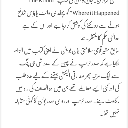
فکشن قرار دیا۔ جان بولٹن کی کتاب “The Room
Where it Happened” کو پہلے ہی وائٹ ہاﺅس شائع
ہونے سے روکنے کی کوشش کر رہا ہے اور اس کے لیے
عدالتی حکم کا منتظر ہے۔
سابق مشیر قومی سلامتی جان بولٹن نے اپنی کتاب میں الزام
لگایا ہے کہ صدر ٹرمپ نے چین کے صدر شی جی پنگ
سے ایک مرتبہ پھر صدارتی الیکشن جیتنے کے لیے مدد طلب
کی اور کئی ایسے معاملے تھے جن میں وہ انصاف کی راہ میں
رکاوٹ بنے۔ صدر ٹرمپ اور روسی صدر پوتن کا کوئی مقابلہ
نہیں تھا۔