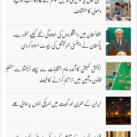
وصولی کا انکشاف
افغانستان میں دہشتگردوں کی موجودگی خطے کیلیے خطرہ ہے،
پاکستان نے ایمنسٹی انٹرنیشنل کی رپورٹ مسترد کردی
الیکشن کمیشن کا آئندہ عام انتخابات سے پہلے الیکشنز سے متعلق
قانون و آئین میں ترامیم کرانے کا فیصلہ
ایران کے بحرین اور کویت میں امریکی اڈوں پر جوابی حملے