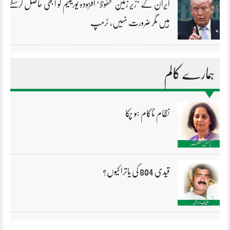
ایران کے ’زیر زمین محفوظ‘ افزودہ یورینیم کو ابھی حاصل کرسکتے
ہیں مگر ضرورت نہیں، ٹرمپ
ہمارے کالم
نظام ناکام ہو چکا
قیدی 804 کی یاترا کیوں؟