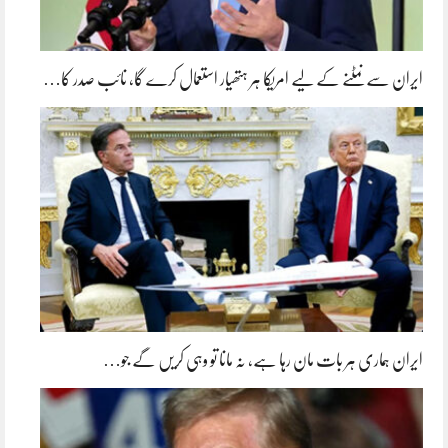
ایران سے نمٹنے کے لیے امریکا ہر ہتھیار استعمال کرے گا، نائب صدر کا…
ایران ہماری ہر بات مان رہا ہے، نہ مانا تو وہی کریں گے جو…