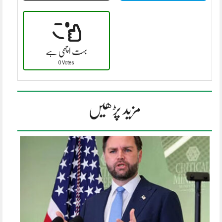
بہت اچھی ہے
0 Votes
مزید پڑھیں