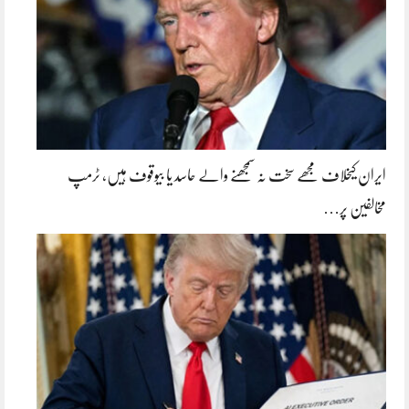
ایران کیخلاف مجھے سخت نہ سمجھنے والے حاسد یا بیوقوف ہیں، ٹرمپ
مخالفین پر…