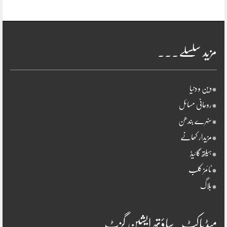
مزید سلسلے۔۔۔
*دین و دنیا
*روحانی مسائل
*سنہرے بندھن
*مزیدار کھانے
*ہیلتھ گائیڈ
*ٹائمز کلب
*بلاگ
میڈیاکٹ۔ساؤتھ ایشین گزٹ