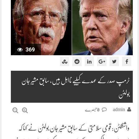
369
ٹرمپ صدر کے عہدے کیلیے نااہل ہیں، سابق مشیر جان
بولٹن
admin
0 تبصرے
واشنگٹن: قومی سلامتی کے سابق مشیر جان بولٹن نے کہا کہ