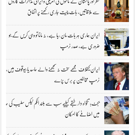
قطر اور پاکستان کے ثالثوں کی امریکی و ایرانی مذاکرات کاروں
سے ملاقاتیں، بات چیت جاری رکھنے پر اتفاق
ایران ہماری ہر بات مان رہا ہے، نہ مانا تو وہی کریں گے جو
ضروری ہے، صدر ٹرمپ
ایران کیخلاف مجھے سخت نہ سمجھنے والے حاسد یا بیوقوف ہیں،
ٹرمپ مخالفین پر برس پڑے
بجٹ؛ تنخواہ دار طبقے کیلیے سب سے بلند انکم ٹیکس سلیب کی حد
میں اضافے کا امکان