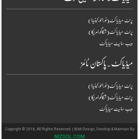
پرنٹ میڈیا کٹ(ٹورانٹو،کینیڈا)
پرنٹ میڈیا کٹ(شکاگو،امریکا)
ویب سائیٹ میڈیاکٹ
میڈیاکٹ۔پاکستان ٹائمز
پرنٹ میڈیا کٹ(ٹورانٹو،کینیڈا)
پرنٹ میڈیا کٹ(شکاگو،امریکا)
ویب سائیٹ میڈیاکٹ
Copyright © 2018, All Rights Reserved. | Web Design, Develop & Maintain By
NIZSOL.COM