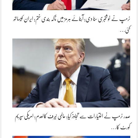
ٹرمپ نے خوشخبری سنا دی؛ آبنائے ہرمز میں ناکہ بندی ختم؛ ایران کیساتھ
کئی…
صدر ٹرمپ نے اختیارات سے تجاوز کیا؛ عالمی ٹیرف کالعدم؛ امریکی سپریم
کورٹ کا…