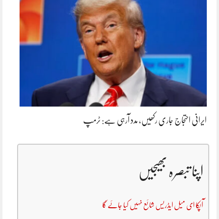
ایرانی احتجاج جاری رکھیں، مدد آرہی ہے: ٹرمپ
اپنا تبصرہ بھیجیں
آپکا ای میل ایڈریس شائع نہیں کیا جائے گا