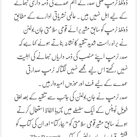
ڈونلڈ ٹرمپ ملکی صدر کے اہم عہدے کی ذمہ داری نبھانے
کے لیے اہل نہیں ہیں۔ عالمی نشریاتی ادارے کے مطابق
ڈونلڈ ٹرمپ کو سابق مشیر برائے قومی سلامتی جان بولٹن
نے براہ راست شدید تنقید کا نشانہ بناتے ہوئے کہا ہے کہ
صدر ٹرمپ اپنے منصب کی ذمہ داریاں نبھانے کی اہلیت
نہیں رکھتے اس لیے مجھے نہیں لگتا کہ ٹرمپ صدارتی
عہدے کے لیے فٹ اور موزوں امیدوار ہیں۔
صدر ٹرمپ نے جان بولٹن کی جانب سے تنقید کے بعد اپنی
طویل ٹویٹس کے ایک سلسلے میں نازیبا الفاظ استعمال کرتے
ہوئے سابق مشیر قومی سلامتی کو ” بیمار کتا“ اور ان کی کتاب کو