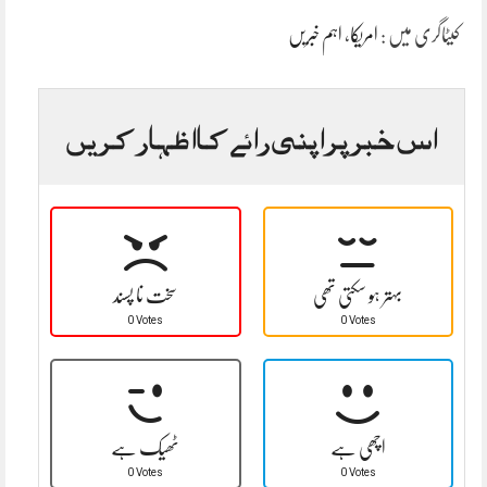
کیٹاگری میں :
امریکا
،
اہم خبریں
اس خبر پر اپنی رائے کا اظہار کریں
بہتر ہو سکتی تھی
سخت نا پسند
0 Votes
0 Votes
اچھی ہے
ٹھیک ہے
0 Votes
0 Votes