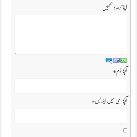
اپنا تبصرہ لکھیں
آپکا نام
*
آپکا ای میل ایڈریس
*