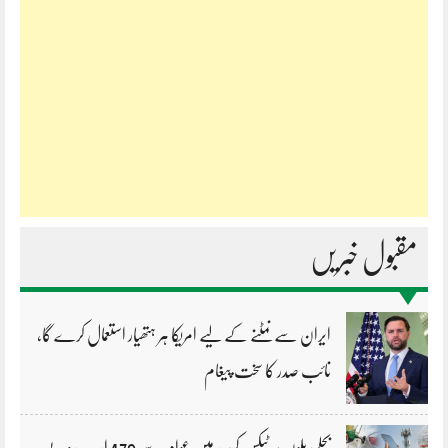
مقبول خبریں
ایران سے نمٹنے کے لیے امریکا ہر ہتھیار استعمال کرے گا،
نائب صدر کا سخت پیغام
بجلی بلوں پر ٹیکس کی مد میں عوام سے 476 ارب روپے