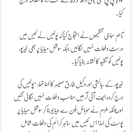
کیا۔
تاہم سماجی تنظیموں نے احتجاج کیا کہ پولیس نے کیس میں
درست دفعات نہیں لگائیں جبکہ سوشل میڈیا پر بھی خیرپور
پولیس کو تنقید کا نشانہ بنایا گیا۔
خیرپور کے رہائشی اور وکیل طارق مہیسر کا کہنا تھا: ‘پولیس کی
درج کردہ ایف آئی آر میں مناسب دفعات نہیں لگائی گئیں
اور چونکہ ملزم نے موبائل فون سے ویڈیو بنا کر سوشل میڈیا پر
پوسٹ کی لہٰذا اس کیس میں سائبر کرائم کی دفعات شامل