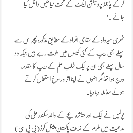
کرکے چائلڈ پروٹیکشن ایکٹ کے تحت نیا کیس داخل کیا
جائے۔’
ٹھری میرواہ کے مقامی افراد کے مطابق مذکورہ ٹیچر اس سے
پہلے بھی ریپ کے کئی کیسوں میں ملوث رہے ہیں جبکہ دو
سال پہلے بھی ان پر ایک طلب علم کے ریپ کا مقدمہ
درج ہوا تھا مگر انہوں نے اپنا اثر و رسوخ استعمال کرتے
ہوئے معاملہ دبا دیا۔
پولیس نے ایک اور متاثرہ بچے کے والد سکندر علی کی
مدعیت میں ملزم کے خلاف پاکستان پینل کوڈ (پی پی سی)