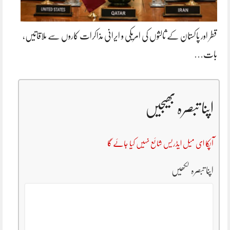
قطر اور پاکستان کے ثالثوں کی امریکی و ایرانی مذاکرات کاروں سے ملاقاتیں،
بات…
اپنا تبصرہ بھیجیں
آپکا ای میل ایڈریس شائع نہیں کیا جائے گا
اپنا تبصرہ لکھیں