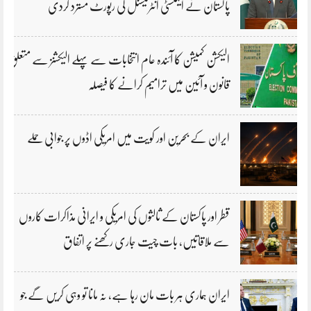
پاکستان نے ایمنسٹی انٹرنیشنل کی رپورٹ مسترد کردی
الیکشن کمیشن کا آئندہ عام انتخابات سے پہلے الیکشنز سے متعلق
قانون و آئین میں ترامیم کرانے کا فیصلہ
ایران کے بحرین اور کویت میں امریکی اڈوں پر جوابی حملے
قطر اور پاکستان کے ثالثوں کی امریکی و ایرانی مذاکرات کاروں
سے ملاقاتیں، بات چیت جاری رکھنے پر اتفاق
ایران ہماری ہر بات مان رہا ہے، نہ مانا تو وہی کریں گے جو