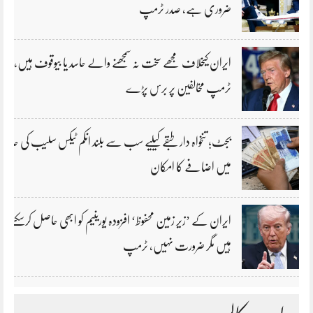
ضروری ہے، صدر ٹرمپ
ایران کیخلاف مجھے سخت نہ سمجھنے والے حاسد یا بیوقوف ہیں،
ٹرمپ مخالفین پر برس پڑے
بجٹ؛ تنخواہ دار طبقے کیلیے سب سے بلند انکم ٹیکس سلیب کی حد
میں اضافے کا امکان
ایران کے ’زیر زمین محفوظ‘ افزودہ یورینیم کو ابھی حاصل کرسکتے
ہیں مگر ضرورت نہیں، ٹرمپ