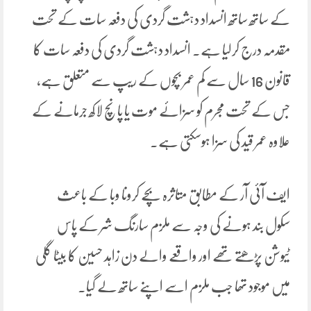
کے ساتھ ساتھ انسداد دہشت گردی کی دفعہ سات کے تحت
مقدمہ درج کرلیا ہے۔ انسداد دہشت گردی کی دفعہ سات کا
قانون 16 سال سے کم عمر بچوں کے ریپ سے متعلق ہے،
جس کے تحت مجرم کو سزائے موت یا پانچ لاکھ جرمانے کے
علاوہ عمر قید کی سزا ہوسکتی ہے۔
ایف آئی آر کے مطابق متاثرہ بچے کرونا وبا کے باعث
سکول بند ہونے کی وجہ سے ملزم سارنگ شر کے پاس
ٹیوشن پڑھتے تھے اور واقعے والے دن زاہد حسین کا بیٹا گلی
میں موجود تھا جب ملزم اسے اپنے ساتھ لے گیا۔