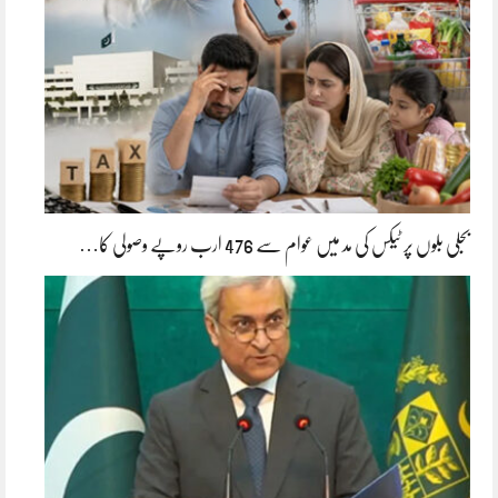
بجلی بلوں پر ٹیکس کی مد میں عوام سے 476 ارب روپے وصولی کا…