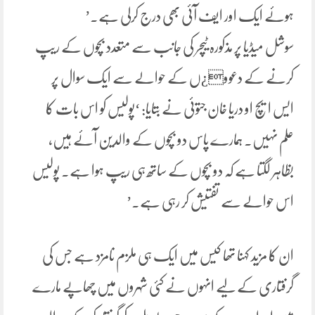
ہوئے ایک اور ایف آئی بھی درج کرلی ہے۔’
سوشل میڈیا پر مذکورہ ٹیچر کی جانب سے متعدد بچوں کے ریپ
کرنے کے دعوو¿ں کے حوالے سے ایک سوال پر
ایس ایچ او دریا خان جتوئی نے بتایا: ‘پولیس کو اس بات کا
علم نہیں۔ ہمارے پاس دو بچوں کے والدین آئے ہیں،
بظاہر لگتا ہے کہ دو بچوں کے ساتھ ہی ریپ ہوا ہے۔ پولیس
اس حوالے سے تفتیش کر رہی ہے۔’
ان کا مزید کہنا تھا کیس میں ایک ہی ملزم نامزد ہے جس کی
گرفتاری کے لیے انہوں نے کئی شہروں میں چھاپے مارے