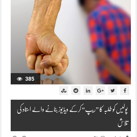
385
پولیس کو طلبہ کا ”ریپ“ کرکے ویڈیوز بنانے والے استاد کی
تلاش