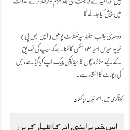
ہیں اور امید ہے کہ بہت ہی جلد ملزم کو گرفتار کرکے عدالت
میں پیش کیا جائے گا۔
دوسری جانب سینیئر سپرنٹنڈنٹ پولیس (ایس ایس پی)
خیرپور میرس امیر سعود مگسی کا کہنا ہے کہ ریپ کی تصدیق
کے لیے متاثرہ بچوں کا میڈیکل چیک اپ کیا گیا ہے، جس
کی رپورٹ کا انتظار ہے۔
کیٹاگری میں :
اہم خبریں
،
پاکستان
اس خبر پر اپنی رائے کا اظہار کریں