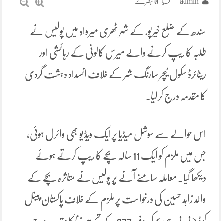
admin
0 تبصرے
سندھ کے ضلع خیرپور کے شہر ٹھری میرواہ میں پولیس نے
طلبہ کا ریپ کرنے والے میرس کالونی کے رہائشی اور
ریٹائرڈ سکول ٹیچر سارنگ شر کے خلاف انسداد دہشت گردی
کا مقدمہ درج کرلیا۔
اس حوالے سے سوشل میڈیا پر ایک ویڈیو بھی وائرل ہوئی،
جس میں ملزم کو ایک 11 سالہ بچے کا ریپ کرتے ہوئے
دیکھا گیا۔ معاملہ سامنے آنے پر پولیس نے متاثرہ بچے کے
والد زاہد حسین کی درخواست پر ملزم کے خلاف پاکستان پینل
کوڈ (پی پی سی) کی دفعہ 377 کے تحت زنا کا مقدمہ درج