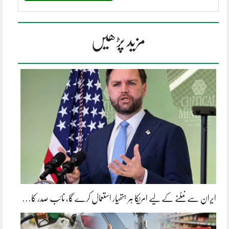
مزید پڑھیں
ایران سے نمٹنے کے لیے امریکا ہر ہتھیار استعمال کرے گا، نائب صدر کا…