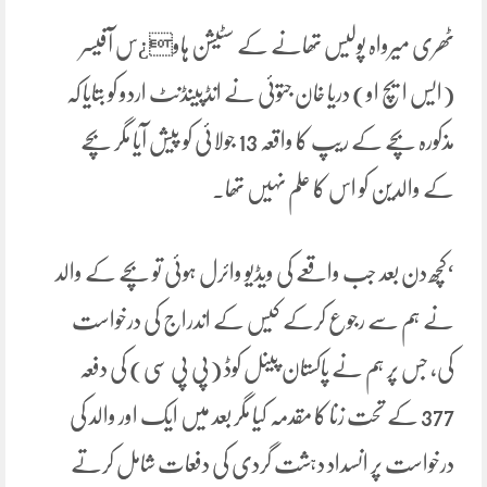
ٹھری میرواہ پولیس تھانے کے سٹیشن ہاو¿س آفیسر
(ایس ایچ او) دریا خان جتوئی نے انڈپینڈنٹ اردو کو بتایا کہ
مذکورہ بچے کے ریپ کا واقعہ 13 جولائی کو پیش آیا مگر بچے
کے والدین کو اس کا علم نہیں تھا۔
‘کچھ دن بعد جب واقعے کی ویڈیو وائرل ہوئی تو بچے کے والد
نے ہم سے رجوع کرکے کیس کے اندراج کی درخواست
کی، جس پر ہم نے پاکستان پینل کوڈ (پی پی سی) کی دفعہ
377 کے تحت زنا کا مقدمہ کیا مگر بعد میں ایک اور والد کی
درخواست پر انسداد دہشت گردی کی دفعات شامل کرتے