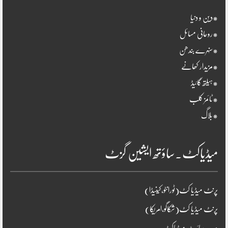
*دین و دنیا
*روحانی مسائل
*سنہرے بندھن
*مزیدار کھانے
*ہیلتھ گائیڈ
*ٹائمز کلب
*بلاگ
میڈیاکٹ۔ساؤتھ ایشین گزٹ
پرنٹ میڈیا کٹ(ٹورانٹو،کینیڈا)
پرنٹ میڈیا کٹ(شکاگو،امریکا)
ویب سائیٹ میڈیاکٹ