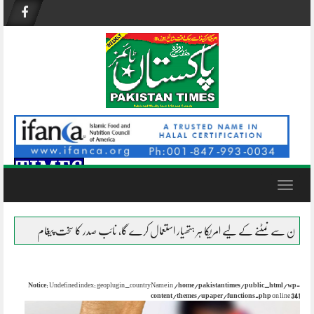
Skip
to
content
Toggle
navigation
ے کے لیے امریکا ہر ہتھیار استعمال کرے گا، نائب صدر کا سخت پیغام
نظام ناکام ہو چکا
Notice
: Undefined index: geoplugin_countryName in
/home/pakistantimes/public_html/wp-
content/themes/upaper/functions.php
on line
341