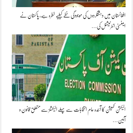
افغانستان میں دہشتگردوں کی موجودگی خطے کیلیے خطرہ ہے، پاکستان نے
ایمنسٹی انٹرنیشنل کی…
الیکشن کمیشن کا آئندہ عام انتخابات سے پہلے الیکشنز سے متعلق قانون و
آئین…