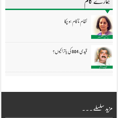
ہمارے کالم
نظام ناکام ہو چکا
قیدی 804 کی یاترا کیوں؟
مزید سلسلے۔۔۔