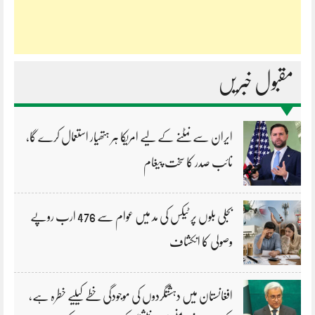
مقبول خبریں
ایران سے نمٹنے کے لیے امریکا ہر ہتھیار استعمال کرے گا،
نائب صدر کا سخت پیغام
بجلی بلوں پر ٹیکس کی مد میں عوام سے 476 ارب روپے
وصولی کا انکشاف
افغانستان میں دہشتگردوں کی موجودگی خطے کیلیے خطرہ ہے،