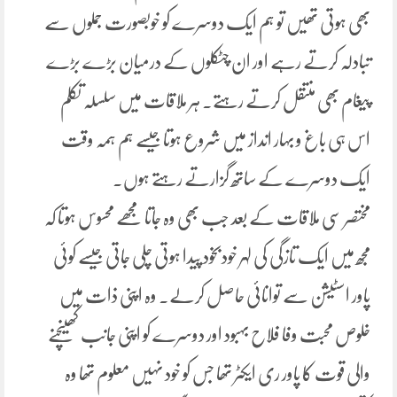
بھی ہوتی تھیں تو ہم ایک دوسرے کو خوبصورت جملوں سے
تبادلہ کرتے رہے اور ان چٹکلوں کے درمیان بڑے بڑے
پیغام بھی منتقل کرتے رہتے۔ ہر ملاقات میں سلسلہ تکلم
اس ہی باغ و بہار انداز میں شروع ہوتا جیسے ہم ہمہ وقت
ایک دوسرے کے ساتھ گزارتے رہتے ہوں۔
مختصر سی ملاقات کے بعد جب بھی وہ جاتا مجھے محسوس ہوتا کہ
مجھ میں ایک تازگی کی لہر خودبخود پیدا ہوتی چلی جاتی جیسے کوئی
پاور اسٹیشن سے توانائی حاصل کرلے۔ وہ اپنی ذات میں
خلوص محبت وفا فلاح بہبود اور دوسرے کو اپنی جانب کھینچنے
والی قوت کا پاور ری ایکٹر تھا جس کو خود نہیں معلوم تھا وہ