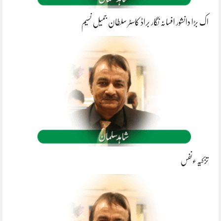
اک بڑا دانشور افسانہ نگار براڈ کاسٹر سلطان جمیل نسیم
تزکیہءنفس