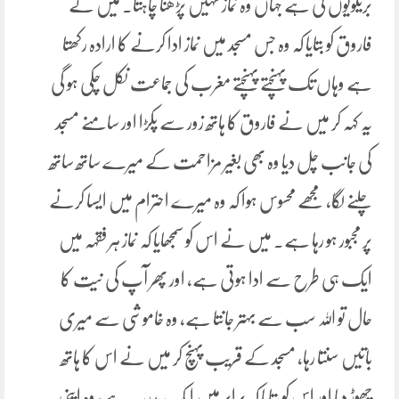
بریلویوں کی ہے جہاں وہ نماز نہیں پڑھنا چاہتا۔ میں نے
فاروق کو بتایا کہ وہ جس مسجد میں نماز ادا کرنے کا ارادہ رکھتا
ہے وہاں تک پہنچتے پہنچتے مغرب کی جماعت نکل چکی ہو گی
یہ کہہ کر میں نے فاروق کا ہاتھ زور سے پکڑا اور سامنے مسجد
کی جانب چل دیا وہ بھی بغیر مزاحمت کے میرے ساتھ ساتھ
چلنے لگا، مجھے محسوس ہوا کہ وہ میرے احترام میں ایسا کرنے
پر مجبور ہو رہا ہے۔ میں نے اس کو سمجھایا کہ نماز ہر فقہہ میں
ایک ہی طرح سے ادا ہوتی ہے، اور پھر آپ کی نیت کا
حال تو اللہ سب سے بہتر جانتا ہے، وہ خاموشی سے میری
باتیں سنتا رہا، مسجد کے قریب پہنچ کر میں نے اس کا ہاتھ
چھوڑ دیا اور اس کو بتایا کہ برابر میں ایک مدرسہ ہے، وہ اپنی