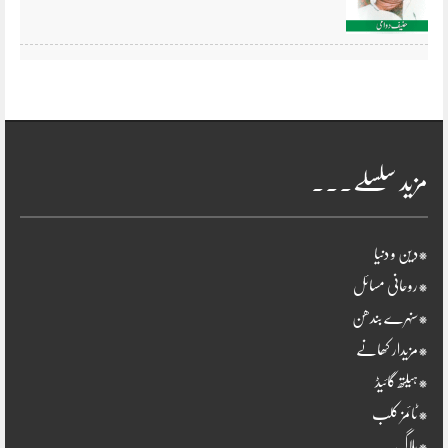
مزید سلسلے۔۔۔
*دین و دنیا
*روحانی مسائل
*سنہرے بندھن
*مزیدار کھانے
*ہیلتھ گائیڈ
*ٹائمز کلب
*بلاگ