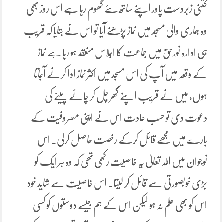
کتنی زبردست پاور اپنے ساتھ لئے گھوم رہا ہے اس روز بھی
وہ ہماری والی مسجد میں نماز پڑھنے آیا تو اس نے بتایا کہ قریب
ہی ادارہ نورحق میں جماعت کا اجلاس منعقد ہو رہا ہے نماز
کے وقعہ میں آپ کی اس مسجد میں اکثر نماز ادا کرنے آجاتا
ہوں، میں نے قریب اپنے گھر چل کر چائے پینے کی
دعوت دی تو حسب عادت اس نے اپنی مصروفیت کے
بارے میں مجھے قائل کرکے رخصت حاصل کرلی۔ اس
نوجوان میں اللہ تعالیٰ یہ خاصیت رکھی تھی کہ وہ ہر ایک کو
بڑی خوبصورتی سے قائل کر لیتا۔ اس خاصیت سے شاید خود
اس کو بھی علم نہ ہو لیکن اس کے ہم جیسے دوستوں کو کسی