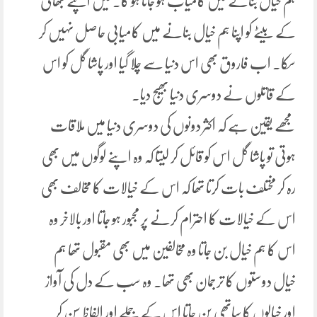
ہم خیال بنانے میں کامیاب ہو جاتا ہو گا۔ میں اپنے بھائی
کے بیٹے کو اپنا ہم خیال بنانے میں کامیابی حاصل نہیں کر
سکا۔ اب فاروق بھی اس دنیا سے چلا گیا اور پاشا گل کو اس
کے قاتلوں نے دوسری دنیا بھیج دیا۔
مجھے یقین ہے کہ اکثر دونوں کی دوسری دنیا میں ملاقات
ہوتی تو پاشا گل اس کو قائل کر لیتا کہ وہ اپنے لوگوں میں بھی
رہ کر مختلف بات کرتا تھا کہ اس کے خیالات کا مخالف بھی
اس کے خیالات کا احترام کرنے پر مجبور ہو جاتا اور بالاخر وہ
اس کا ہم خیال بن جاتا وہ مخالفین میں بھی مقبول تھا ہم
خیال دوستوں کا ترجمان بھی تھا۔ وہ سب کے دل کی آواز
اور خیالوں کا ساتھی بن جاتا اس کے جملے اور الفاظ سن کر