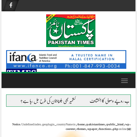
Skip
to
content
Toggle
navigation
کشمیر بھی بلوچستان کی طرح جل رہا ہے؟
افغانستان میں دہشتگردوں ک
Notice
: Undefined index: geoplugin_countryName in
/home/pakistantimes/public_html/wp-
content/themes/upaper/functions.php
on line
341