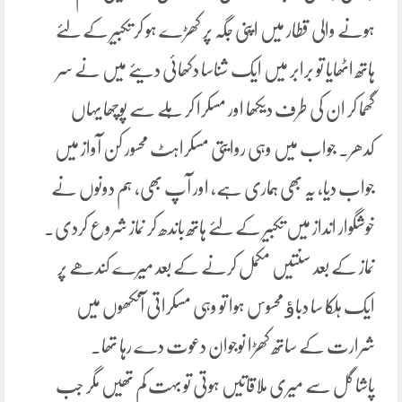
ہونے والی قطار میں اپنی جگہ پر کھڑے ہو کر تکبیر کے لئے
ہاتھ اٹھایا تو برابر میں ایک شناسا دکھائی دیئے میں نے سر
گھما کر ان کی طرف دیکھا اور مسکرا کر ہلے سے پوچھا یہاں
کدھر۔ جواب میں وہی روایتی مسکراہٹ محسور کن آواز میں
جواب دیا، یہ بھی ہماری ہے، اور آپ بھی، ہم دونوں نے
خوشگوار انداز میں تکبیر کے لئے ہاتھ باندھ کر نماز شروع کردی۔
نماز کے بعد سنتیں مکمل کرنے کے بعد میرے کندھے پر
ایک ہلکا سا دباﺅ محسوس ہوا تو وہی مسکراتی آنکھوں میں
شرارت کے ساتھ کھڑا نوجوان دعوت دے رہا تھا۔
پاشا گل سے میری ملاقاتیں ہوتی تو بہت کم تھیں مگر جب