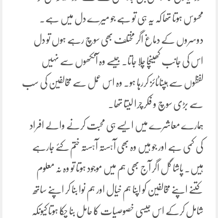
محسوس ہوتا تھا کہ یہ ہی تو ہے جو میرے دل میں ہے۔
دوسروں کے دماغ اگر مختلف بھی سوچ رہے ہوں تو دل
اس کی جانب کھینچا چلا جاتا۔ جیسے وہ آنکھوں سے نہیں
لفظوں سے ہپناٹائز کررہا ہو۔ وہ اس عمل سے مخالفین کی سب
سے بڑی سوچ و فکر چرا لیتا تھا۔
ہمارے معاشرے میں ایسے ہی محبت کرنے والے افراد
کی کمی ہے اور جو ہیں وہ بھی آہستہ آہستہ ختم کئے جارہے
ہیں۔ پاشا گل اگر آج بھی ہم میں موجود ہوتا تو وہ نہ معلوم
کتنے اپنے مخالفین کو اپنا ہم خیال اور ہم نوا بنا کر اپنے ساتھ
شامل کرکے اس جیسی خصوصیات کا حامل بنا چکا ہوتا کیونکہ