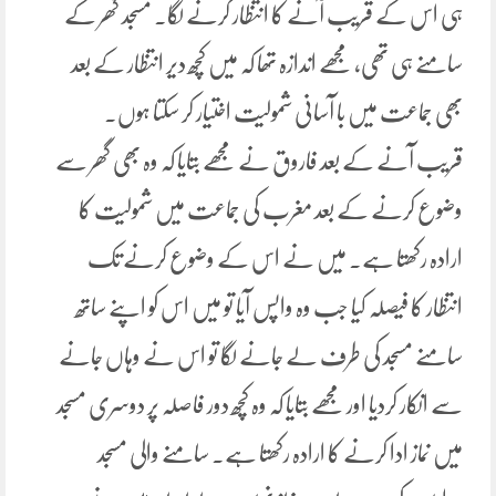
ہی اس کے قریب آنے کا انتظار کرنے لگا۔ مسجد گھر کے
سامنے ہی تھی، مجھے اندازہ تھا کہ میں کچھ دیر انتظار کے بعد
بھی جماعت میں با آسانی شمولیت اختیار کر سکتا ہوں۔
قریب آنے کے بعد فاروق نے مجھے بتایا کہ وہ بھی گھر سے
وضوع کرنے کے بعد مغرب کی جماعت میں شمولیت کا
ارادہ رکھتا ہے۔ میں نے اس کے وضوع کرنے تک
انتظار کا فیصلہ کیا جب وہ واپس آیا تو میں اس کو اپنے ساتھ
سامنے مسجد کی طرف لے جانے لگا تو اس نے وہاں جانے
سے انکار کردیا اور مجھے بتایا کہ وہ کچھ دور فاصلہ پر دوسری مسجد
میں نماز ادا کرنے کا ارادہ رکھتا ہے۔ سامنے والی مسجد