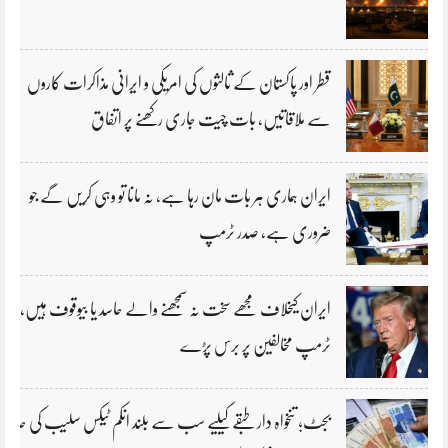
قطر اور پاکستان کے ثالثوں کی امریکی و ایرانی مذاکرات کاروں
سے ملاقاتیں، بات چیت جاری رکھنے پر اتفاق
ایران ہماری ہر بات مان رہا ہے، نہ مانا تو وہی کریں گے جو
ضروری ہے، صدر ٹرمپ
ایران کیخلاف مجھے سخت نہ سمجھنے والے حاسد یا بیوقوف ہیں،
ٹرمپ مخالفین پر برس پڑے
بجٹ؛ تنخواہ دار طبقے کیلیے سب سے بلند انکم ٹیکس سلیب کی حد