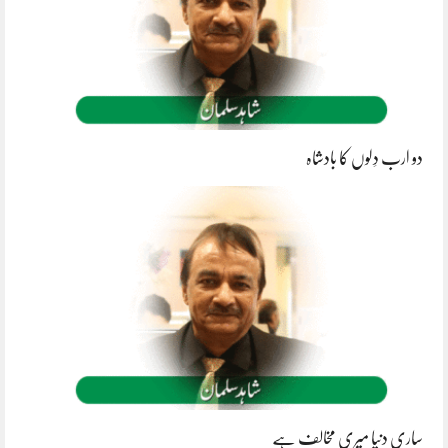
دو ارب دِلوں کا بادشاہ
ساری دنیا میری مخالف ہے