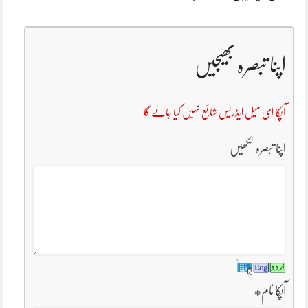
اپنا تبصرہ بھیجیں
آپکا ای میل ایڈریس شائع نہیں کیا جائے گا
اپنا تبصرہ لکھیں
آپکا نام
*