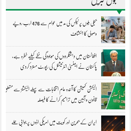
مقبول خبریں
بجلی بلوں پر ٹیکس کی مد میں عوام سے 476 ارب روپے
وصولی کا انکشاف
افغانستان میں دہشتگردوں کی موجودگی خطے کیلیے خطرہ ہے،
پاکستان نے ایمنسٹی انٹرنیشنل کی رپورٹ مسترد کردی
الیکشن کمیشن کا آئندہ عام انتخابات سے پہلے الیکشنز سے متعلق
قانون و آئین میں ترامیم کرانے کا فیصلہ
ایران کے بحرین اور کویت میں امریکی اڈوں پر جوابی حملے