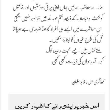
ہمارے معاشرے میں جہاں اپنی پرانی دوستیوں اور رفاقتوں
کو بحث و مباحثہ کے ذریعہ ختم ہونے میں ذرا دیر نہیں لگتی
اس معاشرے میں ایسے ہی افراد کا ہونا ضروری ہے جو پاشا
گل کی طرح غیروں کو اپنا بنا سکیں۔
ملتے کہاں ہیں ایسے محبت رسیدہ لوگ
کرتے رہو ان کی زیارت کبھی کبھی
کیٹاگری میں :
شاہد سلمان
اس خبر پر اپنی رائے کا اظہار کریں