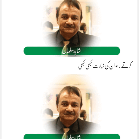
کرتے رہو ان کی زیارت کبھی کبھی