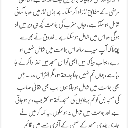
مرضی کے مطابق نماز ادا کر سکتا ہے جہاں نماز میں وہ با آسانی
شامل ہو سکتا ہے، وہاں مغرب کی جماعت کچھ ہی دیر میں ادا
ہو گی وہ اس میں شامل ہو سکتا ہے۔ فاروق نے مجھ سے
پوچھا کہ آپ میرے ساتھ اس جماعت میں شامل نہیں ہو
رہے، جواب دیا کہ میں ابھی تو اس مسجد میں نماز ادا کرنے جا
رہا ہے، جہاں تم نہیں جانا چاہتے ہو، مگر اکثر اس مدرسہ میں
بھی جماعت میں شامل ہو جاتا ہوں جب بھی حقانی صاحب
کی مسجد جس کو تم بریلویوں کی مسجد کہتے ہو اکثر جب دیر ہو جاتی
ہے اور جماعت میں شامل نہ ہو سکوں ، یہ کہہ کر میں نے
جلدی جلدی مسجد کے صحن کے آخری حصے میں قائم