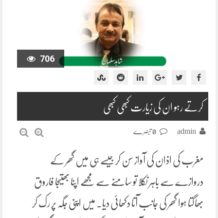
706
کرتے رہو ان کی زیارت کبھی کبھی
admin
0 تبصرے
مغرب کی اذان کی آواز سن کر جیسے ہی میں گھر کے
دروازے سے باہر نکلا تو سامنے سے مجھے اپنا بھتیجا فاروق
بھاگتا ہوا گھر کی جانب آتا دکھائی دیا۔ میں اپنی جگہ پر رک کر