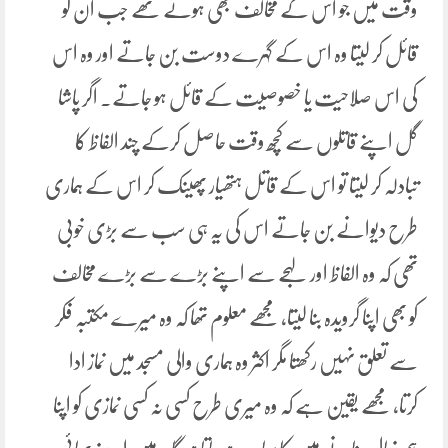
وقت میں جو اس کے مخالف بھی ہوتے تھے جب ان کو
قائل کر لیتا وہ اس کے گہرے دوست بن جاتے اور وہ اس
کی اس صلاحیت یا خصوصیت کے قائل ہو جاتے۔ اگر پاشا
گل اپنے قاتلوں سے کچھ وقت حاصل کرکے چند الفاظ کا
تبادلہ کر لیتا تو اس کے قاتل ہتھیار پھینک کر اس کے ہماری
طرح دیوانے بن جاتے اس کی یہ ہی سب سے بڑی خوبی
تھی کہ وہ الفاظ اور لہجے سے اپنے بڑے سے بڑے مخالف
کو بھی اپنا گرویدہ بنا لیتا، مجھے معلوم تھا کہ وہ میرے مکتبہ فکر
سے تعلق نہیں رکھتا مگر اکثر وہ ہماری والی مسجد میں نماز ادا
کرتا، مجھے یقین ہے کہ وہ میری طرح کسی نہ کسی نمازی کو اپنا