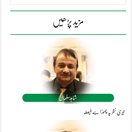
مزید پڑھیں
تیری نظر پہ چھوڑا ہے فیصلہ