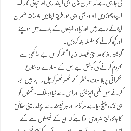
کی جارہی ہے کہ عمران خان بھی ایمانداری اور سچائی کا راگ
الاپنا چھوڑ دیں اور وہ بھی وہی طور طریقہ اپنائیں جو سابقہ حکمران
اپناتے رہے ہیں اور زیادہ غریبوں کے بارے میں سوچنے
اور کچھ کرنے کا سلسلہ بند کردیں۔
گزشتہ روز کا عدالتی فیصلہ وزیر اعظم کو اس بے ساکھی سے
محروم کرنے کی کوشش ہے جس کے سہارے وہ شارع
حکمرانی پر بلا خوف و خطر کے ٹھہر ٹھہر کر چل رہے ہیں ایسا
کرنے میں ملکی اپوزیشن اور اس سے زیادہ ملک دشمنوں کو
ہی فائدہ پہنچ رہا ہے ہر کام اور ہر فیصلے سے پہلے زمینی حقائق
کا جائزہ لینا ضروری ہوتا ہے کہ ان کے فیصلوں سے کے