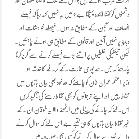
اثرات مرتب ہوتے ہیں؟ اس سے ملک کو کتنا نقصان اور
دشمنوں کو کتنا فائدہ پہنچتا ہے؟ میں یہ نہیں کہہ رہا کہ فیصلے
انصاف اور آئین کے مطابق نہ ہوں۔ فیصلے خواہشات اور
دباﺅ پر نہیں آئین اور قانون کے مطابق ہی ہونے چاہئیں۔
لیکن تیکنیکی غلطیوں پر اتنے بڑے فیصلے کرنے سے گریزکرنا
چاہئے کہ جس سے پوری عمارت کے گرنے کا خدشہ ہو۔
وزیر اعظم عمران خان کو چاہئے کہ وہ خود بھی بیان بازیوں میں
محتاط رہیں اور اپنے ترجمانوں کو بھی محتاط رہنے کی تاکید کریں
اس لئے کہ چائے کی پیالی میں اٹھنے والا یہ طوفان ان کے
غیر محتاط بیان بازیوں کا ہی نتیجہ ہے اس لئے کہ سوال کرنے
والے خود سے سوال کرنے کو کسی بھی صورت میں