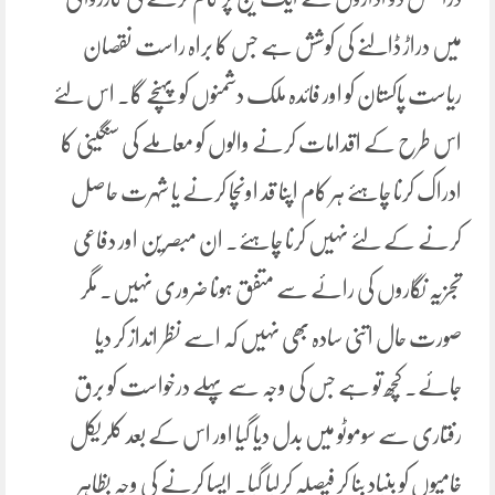
میں دراڑ ڈالنے کی کوشش ہے جس کا براہ راست نقصان
ریاست پاکستان کو اور فائدہ ملک دشمنوں کو پہنچے گا۔ اس لئے
اس طرح کے اقدامات کرنے والوں کو معاملے کی سنگینی کا
ادراک کرنا چاہئے ہر کام اپنا قد اونچا کرنے یا شہرت حاصل
کرنے کے لئے نہیں کرنا چاہئے۔ ان مبصرین اور دفاعی
تجزیہ نگاروں کی رائے سے متفق ہونا ضروری نہیں۔ مگر
صورت حال اتنی سادہ بھی نہیں کہ اسے نظر انداز کر دیا
جائے۔ کچھ تو ہے جس کی وجہ سے پہلے درخواست کو برق
رفتاری سے سوموٹو میں بدل دیا گیا اور اس کے بعد کلریکل
خامیوں کو بنیاد بنا کر فیصلہ کرلیا گیا۔ ایسا کرنے کی وجہ بظاہر