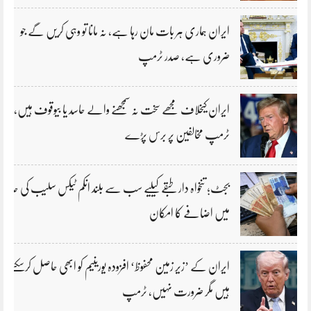
ایران ہماری ہر بات مان رہا ہے، نہ مانا تو وہی کریں گے جو
ضروری ہے، صدر ٹرمپ
ایران کیخلاف مجھے سخت نہ سمجھنے والے حاسد یا بیوقوف ہیں،
ٹرمپ مخالفین پر برس پڑے
بجٹ؛ تنخواہ دار طبقے کیلیے سب سے بلند انکم ٹیکس سلیب کی حد
میں اضافے کا امکان
ایران کے ’زیر زمین محفوظ‘ افزودہ یورینیم کو ابھی حاصل کرسکتے
ہیں مگر ضرورت نہیں، ٹرمپ