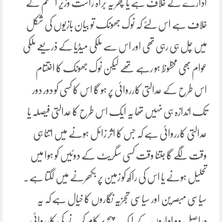
ادارے کے خلاف ہے یا پھر یہ براہ راست وزیر اعظم کے
خلاف ہے اس لئے کہ نوک جھونک تو بیان بازیوں کی شکل
میں چل ہی رہی تھی اور اس سے ملکی میڈیا کے ذریعے ملکی
عوام بھی محظوظ ہو رہے تھے لیکن نوک جھونک کا اختتام
اس طرح کے عدالتی کارروائی پر ہو گا اس کا کسی کو دور دور
تک اندازہ ہی نہیں تھا یہ ایک اس طرح کا عدالتی فیصلہ یا
عدالتی کارروائی ہے کہ جس کا اثر زائل ہونے میں اتنا ہی
وقت لگے گا جتنا وقت کسی سگریٹ کے دوئیں کو ہوا میں
تحلیل ہونے یا اس کی راکھ کو زمین پر بکھرنے میں لگتا ہے۔
سیاسی مبصرین اور سیاسی تجزیہ نگاروں کا خیال ہے کہ یہ
دراصل دو اداروں کے ایک پیج پر کام کرنے کی کارروائی