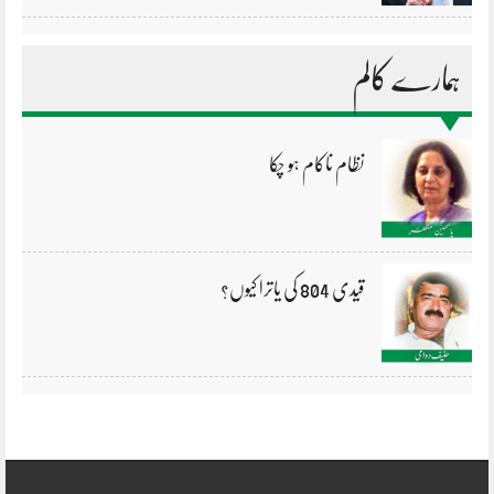
ہمارے کالم
نظام ناکام ہو چکا
قیدی 804 کی یاترا کیوں؟