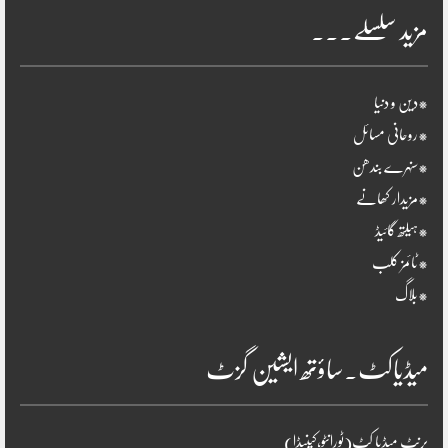
مزید سلسلے۔۔۔
*دین و دنیا
*روحانی مسائل
*سنہرے بندھن
*مزیدار کھانے
*ہیلتھ گائیڈ
*ٹائمز کلب
*بلاگ
میڈیاکٹ۔ساؤتھ ایشین گزٹ
پرنٹ میڈیا کٹ(ٹورانٹو،کینیڈا)