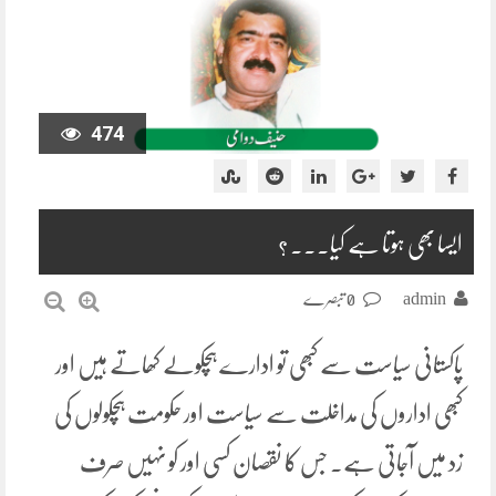
474
ایسا بھی ہوتا ہے کیا۔۔۔ ؟
admin
0 تبصرے
پاکستانی سیاست سے کبھی تو ادارے ہچکولے کھاتے ہیں اور
کبھی اداروں کی مداخلت سے سیاست اور حکومت ہچکولوں کی
زد میں آجاتی ہے۔ جس کا نقصان کسی اور کو نہیں صرف