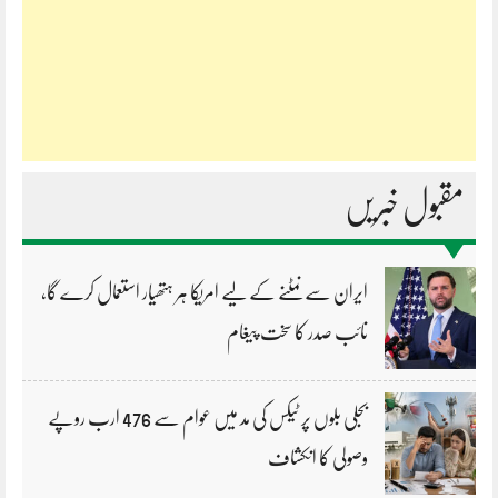
مقبول خبریں
ایران سے نمٹنے کے لیے امریکا ہر ہتھیار استعمال کرے گا،
نائب صدر کا سخت پیغام
بجلی بلوں پر ٹیکس کی مد میں عوام سے 476 ارب روپے
وصولی کا انکشاف