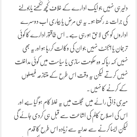
دلیر ہی نہیں جو ایک ادارے کے خلاف کچھ لکھنے یا بولنے
کی جرات نہ رکھتا ہو۔ یہ ہی مرض یا بیماری اب دوسرے
اداروں کو بھی لاحق ہو رہی ہے۔ اس طاقتور ادارے کا کوئی
ترجمان یا ایجنٹ نہیں جو ان کی وکالت کررہا ہو اور یہ بھی
نہیں کہہ رہا کہ وہ حکومت سازی یا سیاست میں کوئی مداخلت
نہیں کرتے لیکن یہ وقت اس طرح کے متنازعہ فیصلوں
کے کرنے کا نہیں۔
میری ذاتی رائے میں عجلت میں یہ غلط کام ہو گیا ہے اور
اس کی اصلاح کالم کی اشاعت سے قبل ہی کردی جائے گی
لیکن ایسا کرنے سے عدلیہ سے زیادہ اس طرح کا قدم