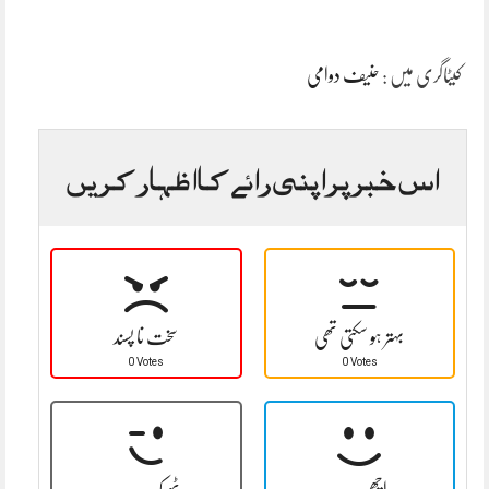
کیٹاگری میں :
حنیف دوامی
اس خبر پر اپنی رائے کا اظہار کریں
بہتر ہو سکتی تھی
سخت نا پسند
0 Votes
0 Votes