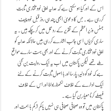
اس کے اور کیا ہو سکتی ہے کہ عدلیہ اپنی خودمختاری ثابت
کررہی ہے۔ جس کا دعویٰ ابھی چند ہی روز قبل خود چیف
جسٹس وزیر اعظم کے تقریر کے ردعمل میں کرچکے ہیں۔ یہ
ساری کڑیاں اسی جانب اشارے کررہی ہیں حالانکہ عدلیہ کو
اپنی خودمختاری ثابت کرنے کے اور بھی بہت سارے مواقع
ملے تھے لیکن پاکستان میں اب یہ ایک روایت بن گئی
ہے کہ خود کو دلیر، پارسا اور با اصول ثابت کرنے کے لئے
ایک ادارے کے خلاف لکھنا، بولنا اور اس کے خلاف
فیصلے کرنا معیار بن گیا ہے۔
پاکستان میں تو وہ صحافی صحافی ہی نہیں یا کم از کم با ہمت اور