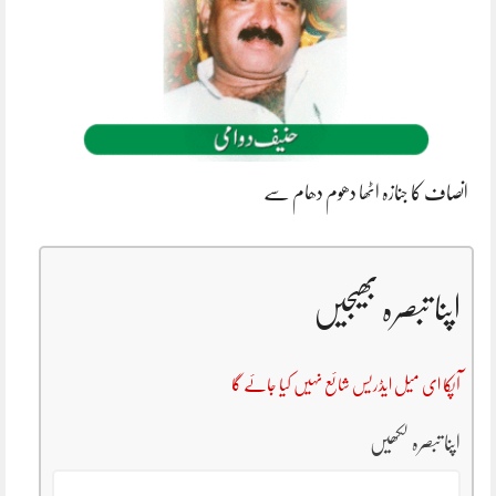
انصاف کا جنازہ اٹھا دھوم دھام سے
اپنا تبصرہ بھیجیں
آپکا ای میل ایڈریس شائع نہیں کیا جائے گا
اپنا تبصرہ لکھیں