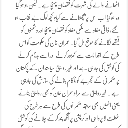
اٹھانے والے کی شہرت کو نقصان پہنچا ہے۔ لیکن جو ہو گیا
وہ ہو گیا اب اس پر پچھتانے سے کیا؟ کچھ لوگ بے نقاب ہو
گئے، ذاتی مفاد سے ملکی مفاد کو نقصان پہنچا اور دشمنوں کو
قہقہے لگانے کا موقع مل گیا۔ عمران خان کی حکومت کو اس
طرح کے اقدامات سے کمزور کرنے اور اسے بدنام کرنے
کی کوشش کی جارہی ہے اور غیر روایتی سیاستدان کے پاکستان
پر حکمرانی کے تجربے کو ناکام بنانے کی سازش کی جارہی
ہے۔ غیر روایتی سے مراد عمران خان کو بھی روایتی بنانے
یعنی انہیں بھی سابقہ حکمرانوں کی طرح سے ہر طرح کی
غفلت لاپرواہی اور کرپشن پر آنکھ بند کرکے چلانے کی کوشش