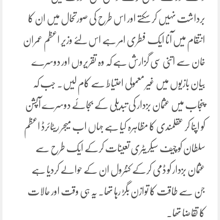
برداشت نہیں کر سکتے اور اس طرح کی صورتحال میں ان کا
انتقام میں آنا ایک فطری امر ہے اس لئے وزیر اعظم عمران
خان سے اتنی سی گزارش ہے کہ وہ تقریروں اور دوسرے
بیان بازیوں میں غیر معمولی احتیاط سے کام لیں۔ جب کہ
پنجاب میں عثمان بزدار کی تبدیلی کے بجائے دوسرے آپشن
کو اپنا کر عقلمندی کا مظاہرہ کیا ہے جہاں اب میجر ریٹائرڈ اعظم
سلطان کو چیف سیکریٹری تعینات کرکے ایک طرح سے
عثمان بزدار کو ڈمی کرکے کنٹرول ان کے حوالے کردیا ہے
جن سے طاقت کا توازن بگڑ رہا تھا۔ یہ ہی وقت اور حالات
کا تقاضا تھا۔