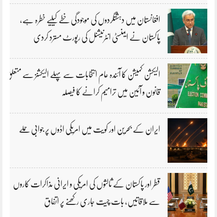
افغانستان میں دہشتگردوں کی موجودگی خطے کیلیے خطرہ ہے،
پاکستان نے ایمنسٹی انٹرنیشنل کی رپورٹ مسترد کردی
الیکشن کمیشن کا آئندہ عام انتخابات سے پہلے الیکشنز سے متعلق
قانون و آئین میں ترامیم کرانے کا فیصلہ
ایران کے بحرین اور کویت میں امریکی اڈوں پر جوابی حملے
قطر اور پاکستان کے ثالثوں کی امریکی و ایرانی مذاکرات کاروں
سے ملاقاتیں، بات چیت جاری رکھنے پر اتفاق