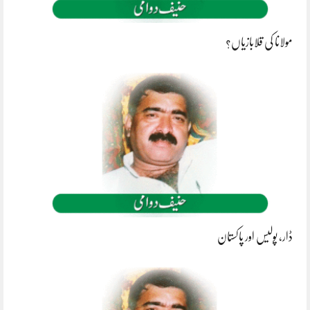
مولانا کی قلابازیاں؟
ڈار، پولیس اور پاکستان