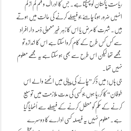
ریاست پاکستان کو پہنچتا ہے۔ جس کا ادراک و فہم کم از کم
انہیں ضرور ہونا چاہئے جو فیصلے کرنے کی حالت میں ہوتے
ہیں۔ شہرت کا مرض یا اس کا زہر غیر معمولی ذمہ دار افراد
سے کس کس طرح کے کام کروا سکتا ہے اس کا اندازہ تو
مجھے تھا لیکن اس طرح سے بھی ہو سکتا ہے یہ مجھے معلوم
نہیں تھا۔
جی ہاں! میں ذکر ”چائے کی پیالی میں اٹھنے والے اس
طوفان“ کا کررہا ہوں جو کسی کی مدت ملازمت میں توسیع
کرنے کے حکم کو معطل کرنے کے فیصلے سے اُٹھایا گیا
ہے۔ معلوم نہیں یہ فیصلہ کسی ادارے کا دوسرے