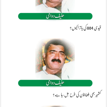
قیدی 804 کی یاترا کیوں؟
کشمیر بھی بلوچستان کی طرح جل رہا ہے؟