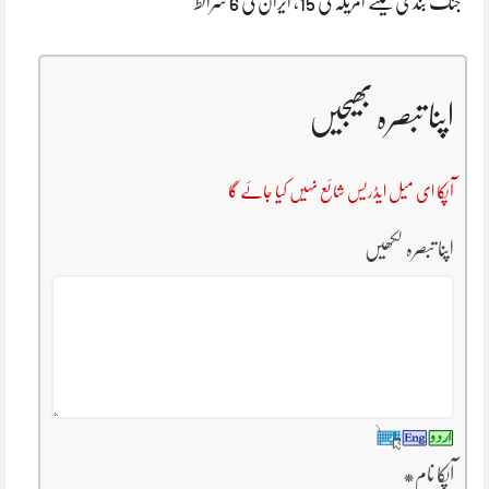
جنگ بندی کیلئے امریکہ کی 15، ایران کی 6 شرائط
اپنا تبصرہ بھیجیں
آپکا ای میل ایڈریس شائع نہیں کیا جائے گا
اپنا تبصرہ لکھیں
آپکا نام
*