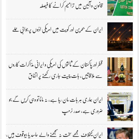
قانون و آئین میں ترامیم کرانے کا فیصلہ
ایران کے بحرین اور کویت میں امریکی اڈوں پر جوابی حملے
قطر اور پاکستان کے ثالثوں کی امریکی و ایرانی مذاکرات کاروں
سے ملاقاتیں، بات چیت جاری رکھنے پر اتفاق
ایران ہماری ہر بات مان رہا ہے، نہ مانا تو وہی کریں گے جو
ضروری ہے، صدر ٹرمپ
ایران کیخلاف مجھے سخت نہ سمجھنے والے حاسد یا بیوقوف ہیں،