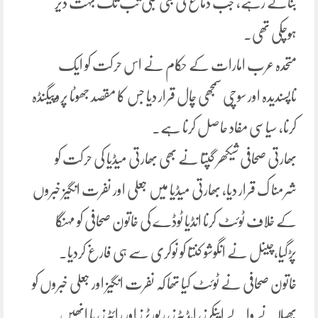
بناتے رہے، جب دماغ کی بتی جلی تب تک بہت دیر
ہوچکی تھی۔
متحدہ عرب امارات کے حکام نے اس حرکت کو ایک
ناپسندیدہ اور سوچی سمجھی چال قرار دیا جس کا مقصد جھوٹا پروپیگنڈہ
کرنا، سیاسی مفاد حاصل کرنا ہے۔
بھارتی صحافی شیکھر گپتا نے بھی بھارتی میڈیا کی حرکت کو
شرمنا ک قرار دیا، بھارتی میڈیا میں جعلی اور نفرت انگیز خبروں
کے خلاف ٹوئٹ کرنا انڈیا ٹوڈے کی خاتون صحافی کو مہنگا
پڑگیا،چینل نے انگوشو کنتا کو نوکری سے ہی فارغ کردیا۔
خاتون صحافی نے ٹوئٹ کیا تھا کہ نفرت انگیز اور جعلی خبروں کو
پھیلانے والے اینکرز، ایڈیٹرز، رپورٹرز اور رائٹرز، یا انھیں