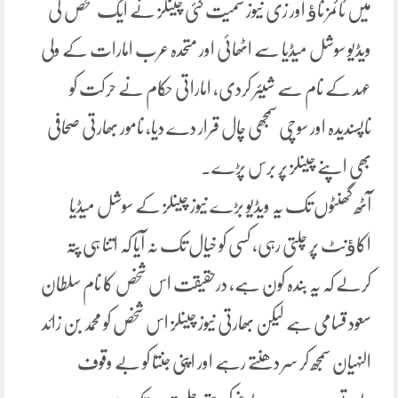
میں ٹائمز ناﺅ اور زی نیوز سمیت کئی چینلز نے ایک شخص کی
ویڈیو سوشل میڈیا سے اٹھائی اور متحدہ عرب امارات کے ولی
عہد کے نام سے شیئر کردی, اماراتی حکام نے حرکت کو
ناپسندیدہ اور سوچی سمجھی چال قرار دے دیا, نامور بھارتی صحافی
بھی اپنے چینلز پر برس پڑے۔
آٹھ گھنٹوں تک یہ ویڈیو بڑے نیوز چینلز کے سوشل میڈیا
اکاﺅنٹ پر چلتی رہی، کسی کو خیال تک نہ آیا کہ اتنا ہی پتہ
کرلے کہ یہ بندہ کون ہے، درحقیقت اس شخص کا نام سلطان
سعود قسامی ہے لیکن بھارتی نیوز چینلز اس شخص کو محمد بن زائد
النہیان سمجھ کر سر دھنتے رہے اور اپنی جنتا کو بے وقوف