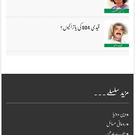
قیدی 804 کی یاترا کیوں؟
مزید سلسلے۔۔۔
*دین و دنیا
*روحانی مسائل
*سنہرے بندھن