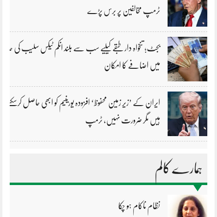
ٹرمپ مخالفین پر برس پڑے
بجٹ؛ تنخواہ دار طبقے کیلیے سب سے بلند انکم ٹیکس سلیب کی حد
میں اضافے کا امکان
ایران کے ’زیر زمین محفوظ‘ افزودہ یورینیم کو ابھی حاصل کرسکتے
ہیں مگر ضرورت نہیں، ٹرمپ
ہمارے کالم
نظام ناکام ہو چکا