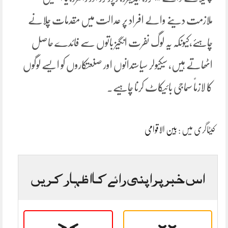
ملازمت دینے والے افراد پر عدالت میں مقدمات چلانے
چاہئے،کیونکہ یہ لوگ نفرت انگیز باتوں سے فائدے حاصل
اٹھاتے ہیں، سیکیولر سیاستدانوں اور صنعتکاروں کو ایسے لوگوں
کا لازماً سماجی بائیکاٹ کرنا چاہیے۔
کیٹاگری میں :
بین الاقوامی
اس خبر پر اپنی رائے کا اظہار کریں