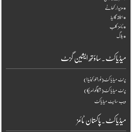
*مزیدار کھانے
*ہیلتھ گائیڈ
*ٹائمز کلب
*بلاگ
میڈیاکٹ۔ساؤتھ ایشین گزٹ
پرنٹ میڈیا کٹ(ٹورانٹو،کینیڈا)
پرنٹ میڈیا کٹ(شکاگو،امریکا)
ویب سائیٹ میڈیاکٹ
میڈیاکٹ۔پاکستان ٹائمز