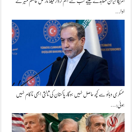
امریکا ایران معاہدے کیلیے سب سے اہم کردار فیلڈ مارشل عاصم منیر نے
ادا…
عسکری دبائو سے کچھ حاصل نہیں ہوگا، پاکستان کی ثالثی ابھی ناکام نہیں
ہوئی:…