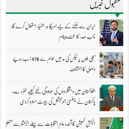
مقبول خبریں
ایران سے نمٹنے کے لیے امریکا ہر ہتھیار استعمال کرے گا،
نائب صدر کا سخت پیغام
بجلی بلوں پر ٹیکس کی مد میں عوام سے 476 ارب روپے
وصولی کا انکشاف
افغانستان میں دہشتگردوں کی موجودگی خطے کیلیے خطرہ ہے،
پاکستان نے ایمنسٹی انٹرنیشنل کی رپورٹ مسترد کردی
الیکشن کمیشن کا آئندہ عام انتخابات سے پہلے الیکشنز سے متعلق