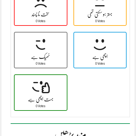
بہتر ہو سکتی تھی
سخت نا پسند
0 Votes
0 Votes
اچھی ہے
ٹھیک ہے
0 Votes
0 Votes
بہت اچھی ہے
0 Votes
مزید پڑھیں