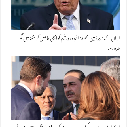
ایران کے ’زیر زمین محفوظ‘ افزودہ یورینیم کو ابھی حاصل کرسکتے ہیں مگر
ضرورت…