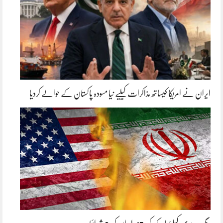
ایران نے امریکا کیساتھ مذاکرات کیلیے نیا مسودہ پاکستان کے حوالے کردیا