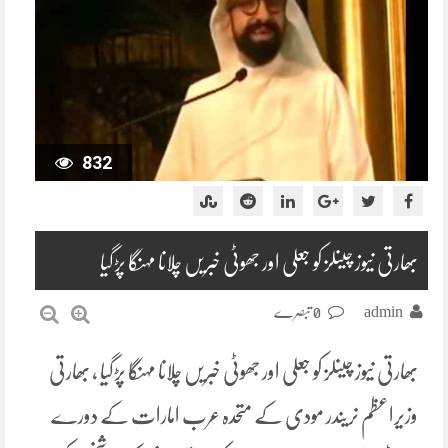
832
بھارتی نیوز چینلز کو جعلی اور جھوٹی خبریں چلانا مہنگا پڑگیا
admin
0 تبصرے
بھارتی نیوز چینلز کو جعلی اور جھوٹی خبریں چلانا مہنگا پڑگیا ، بھارتی
وزیراعظم نریندر مودی کے متحدہ عرب امارات کے دورے