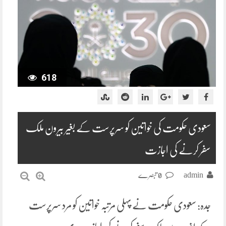
618
سعودی حکومت کی خواتین کو سرپرست کے بغیر بیرون ملک
سفر کرنے کی اجازت
admin
0 تبصرے
جدہ: سعودی حکومت نے پہلی مرتبہ خواتین کو مرد سرپرست