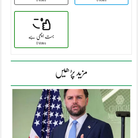
0 Votes
0 Votes
بہت اچھی ہے
0 Votes
مزید پڑھیں