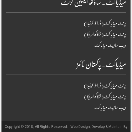
میڈیاکٹ۔ساؤتھ ایشین گزٹ
پرنٹ میڈیا کٹ(ٹورانٹو،کینیڈا)
پرنٹ میڈیا کٹ(شکاگو،امریکا)
ویب سائیٹ میڈیاکٹ
میڈیاکٹ۔پاکستان ٹائمز
پرنٹ میڈیا کٹ(ٹورانٹو،کینیڈا)
پرنٹ میڈیا کٹ(شکاگو،امریکا)
ویب سائیٹ میڈیاکٹ
Copyright © 2018, All Rights Reserved. | Web Design, Develop & Maintain By