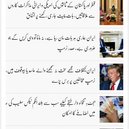
قطر اور پاکستان کے ثالثوں کی امریکی و ایرانی مذاکرات کاروں
سے ملاقاتیں، بات چیت جاری رکھنے پر اتفاق
ایران ہماری ہر بات مان رہا ہے، نہ مانا تو وہی کریں گے جو
ضروری ہے، صدر ٹرمپ
ایران کیخلاف مجھے سخت نہ سمجھنے والے حاسد یا بیوقوف ہیں،
ٹرمپ مخالفین پر برس پڑے
بجٹ؛ تنخواہ دار طبقے کیلیے سب سے بلند انکم ٹیکس سلیب کی حد
میں اضافے کا امکان