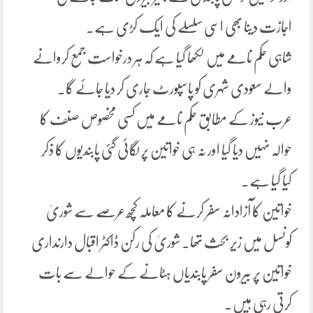
اجازت دینا بھی اسی سلسلے کی ایک کڑی ہے۔
شاہی حکم نامے میں لکھا گیا ہے کہ ہر درخواست جمع کروانے
والے سعودی شہری کو پاسپورٹ جاری کر دیا جائے گا۔
عرب نیوز کے مطابق حکم نامے میں کسی مخصوص صنف کا
حوالہ نہیں دیا گیا اور نہ ہی خواتین پر لگائی گئی پابندیوں کا ذکر
کیا گیا ہے۔
خواتین کا آزادانہ سفر کرنے کا معاملہ کچھ عرصے سے شوریٰ
کونسل میں زیر بحث تھا۔ شوریٰ کی رکن ڈاکٹر اقبال دارنداری
خواتین پر بیرون سفر پابندیاں ہٹانے کے حوالے سے بات
کرتی رہی ہیں۔