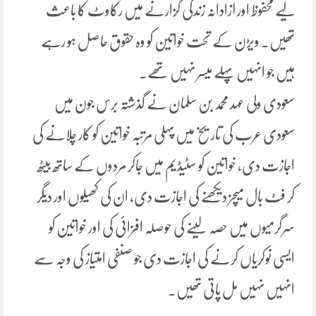
لیے محفوظ اور آزادانہ زندگی گزارنے میں رکاوٹ کا باعث
تھیں۔ ویڑن کے تحت خواتین کو وہ حقوق حاصل ہو رہے
ہیں جو انہیں پہلے میسر نہیں تھے۔
سعودی ولی عہد محمد بن سلمان نے گذشتہ برس جون میں
سعودی عرب کی تاریخ میں پہلی مرتبہ خواتین کو کار چلانے کی
اجازت دی، خواتین کو سٹیڈیم میں جاکر مردوں کے ساتھ بیٹھ
کر فٹ بال میچز دیکھنے کی اجازت دی، ان کی کھیلوں اور دیگر
سرگرمیوں میں حصہ لینے کی حوصلہ افزائی کی اور خواتین کو
ایسی نوکریاں کرنے کی اجازت دی جو صنفی امتیاز کی وجہ سے
انہیں نہیں مل پاتی تھیں۔