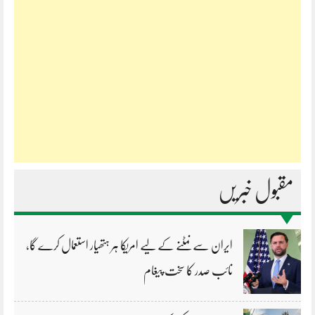
مقبول خبریں
ایران سے نمٹنے کے لیے امریکا ہر ہتھیار استعمال کرے گا،
نائب صدر کا سخت پیغام