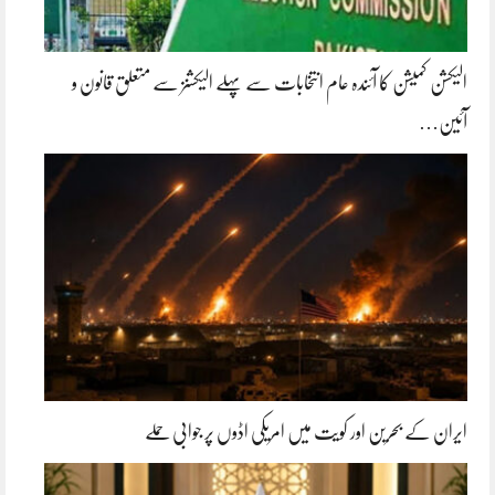
الیکشن کمیشن کا آئندہ عام انتخابات سے پہلے الیکشنز سے متعلق قانون و
آئین…
ایران کے بحرین اور کویت میں امریکی اڈوں پر جوابی حملے