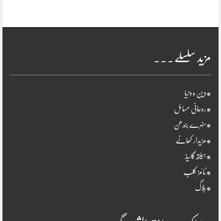
مزید سلسلے۔۔۔
*دین و دنیا
*روحانی مسائل
*سنہرے بندھن
*مزیدار کھانے
*ہیلتھ گائیڈ
*ٹائمز کلب
*بلاگ