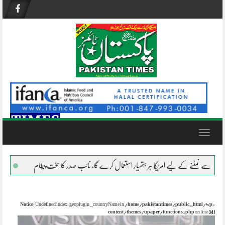
Skip
to
content
Toggle
navigation
کے لیے امریکا ہر ہتھیار استعمال کرے گا، نائب صدر کا سخت پیغام
نظام ناکام ہو چکا
Notice
: Undefined index: geoplugin_countryName in
/home/pakistantimes/public_html/wp-
content/themes/upaper/functions.php
on line
341