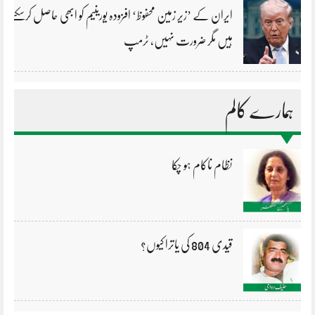
ایران کے ’زیر زمین محفوظ‘ افزودہ یورینیم کو ابھی حاصل کرسکتے
ہیں مگر ضرورت نہیں، ٹرمپ
ہمارے کالم
نظام ناکام ہو چکا
قیدی 804 کی یاترا کیوں؟