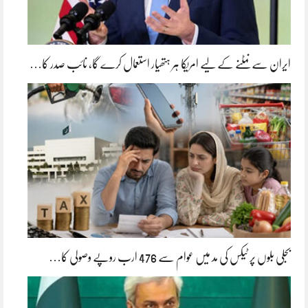
ایران سے نمٹنے کے لیے امریکا ہر ہتھیار استعمال کرے گا، نائب صدر کا…
بجلی بلوں پر ٹیکس کی مد میں عوام سے 476 ارب روپے وصولی کا…