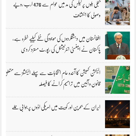
بجلی بلوں پر ٹیکس کی مد میں عوام سے 476 ارب روپے
وصولی کا انکشاف
افغانستان میں دہشتگردوں کی موجودگی خطے کیلیے خطرہ ہے،
پاکستان نے ایمنسٹی انٹرنیشنل کی رپورٹ مسترد کردی
الیکشن کمیشن کا آئندہ عام انتخابات سے پہلے الیکشنز سے متعلق
قانون و آئین میں ترامیم کرانے کا فیصلہ
ایران کے بحرین اور کویت میں امریکی اڈوں پر جوابی حملے