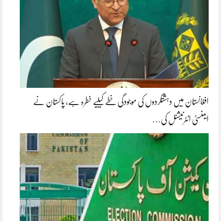
افغانستان میں دہشتگردوں کی موجودگی خطے کیلیے خطرہ ہے، پاکستان نے
ایمنسٹی انٹرنیشنل کی…