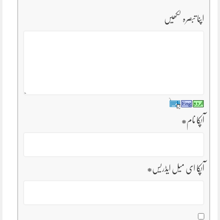
اپنا تبصرہ لکھیں
آپکا نام
*
آپکا ای میل ایڈریس
*