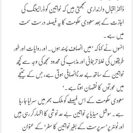
ڈاکٹر اقبال دارنداری سمجھتی ہیں کہ خواتین کو ڈرائیونگ کی
اجازت کے بعد سعودی حکومت کا یہ فیصلہ درست سمت
میں ہے۔
انہوں نے کہا کہ ’میں انصاف پسند ہوں۔ اور روایات اور طور
طریقوں کی غلط ترجمانی اور مذہب کی محدود سمجھ کی وجہ سے کچھ
خواتین کے ساتھ بے حد ناانصافی ہوتی ہے، جس کے نتیجے
میں عورتوں کا نقصان ہوتا ہے۔‘
سعودی حکومت کے اس فیصلے کو ملک بھر میں سراہا جا رہا
ہے۔ سوشل میڈیا پر خواتین بے حد خوشی کا اظہار کر رہی ہیں
اور ٹوئٹر پر’سرپرست کے بغیر خواتین کا سفر‘ کے عنوان