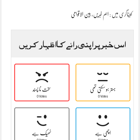
کیٹاگری میں :
اہم خبریں
،
بین الاقوامی
اس خبر پر اپنی رائے کا اظہار کریں
بہتر ہو سکتی تھی
سخت نا پسند
0 Votes
0 Votes
اچھی ہے
ٹھیک ہے