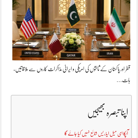
قطر اور پاکستان کے ثالثوں کی امریکی و ایرانی مذاکرات کاروں سے ملاقاتیں،
بات…
اپنا تبصرہ بھیجیں
آپکا ای میل ایڈریس شائع نہیں کیا جائے گا