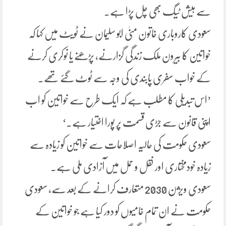
سے ہیش ٹیگ بھی چل پڑا ہے۔
سعودی کاروباری خاتون منیٰ ابو سلیمان نے ٹویٹ میں کہا کہ
خواتین کا بیرون ملک زندگی گزارنے، پڑھنے یا نوکری کرنے
کے خواب سفری پابندی کی وجہ سے ٹوٹ گئے تھے۔
’اس تبدیلی کا مطلب ہے کہ ایک طرح سے خواتین کو اب
اپنی قانون سے جڑی قسمت پر پورا اختیار ہے۔‘
سعودی حکومت کی حالیہ اصلاحات سے خواتین کو زیادہ سے
زیادہ خودمختاری اور نقل و حمل میں آزادی ملی ہے۔
سعودی ویژن 2030 متعارف کرانے کے بعد سے، سعودی
حکومت نے ان تمام خامیوں کو دور کیا ہے جو خواتین کے