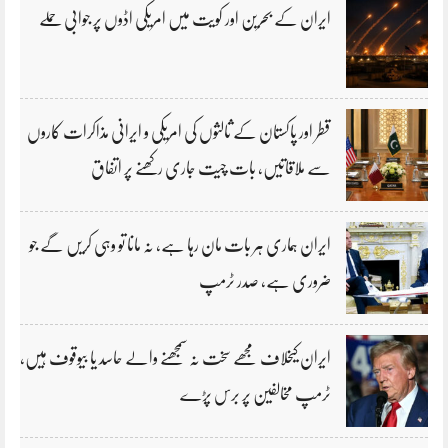
ایران کے بحرین اور کویت میں امریکی اڈوں پر جوابی حملے
قطر اور پاکستان کے ثالثوں کی امریکی و ایرانی مذاکرات کاروں
سے ملاقاتیں، بات چیت جاری رکھنے پر اتفاق
ایران ہماری ہر بات مان رہا ہے، نہ مانا تو وہی کریں گے جو
ضروری ہے، صدر ٹرمپ
ایران کیخلاف مجھے سخت نہ سمجھنے والے حاسد یا بیوقوف ہیں،
ٹرمپ مخالفین پر برس پڑے