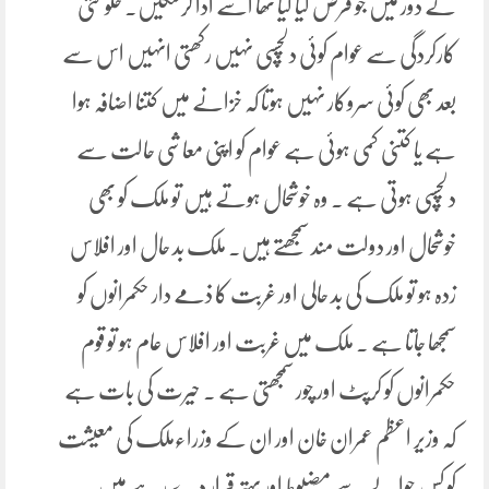
کے دور میں جو قرض لیا گیا تھا اسے ادا کرسکیں۔ حکومتی
کارکردگی سے عوام کوئی دلچسپی نہیں رکھتی انہیں اس سے
بعد بھی کوئی سروکار نہیں ہوتا کہ خزانے میں کتنا اضافہ ہوا
ہے یا کتنی کمی ہوئی ہے عوام کو اپنی معاشی حالت سے
دلچسپی ہوتی ہے ۔ وہ خوشحال ہوتے ہیں تو ملک کو بھی
خوشحال اور دولت مند سمجھتے ہیں۔ ملک بد حال اور افلاس
زدہ ہو تو ملک کی بد حالی اور غربت کا ذمے دار حکمرانوں کو
سمجھا جاتا ہے ۔ ملک میں غربت اور افلاس عام ہو تو قوم
حکمرانوں کو کرپٹ اور چور سمجھتی ہے ۔ حیرت کی بات ہے
کہ وزیر اعظم عمران خان اور ان کے وزراءملک کی معیشت
کو کس حوالے سے مضبوط اور بہتر قرار دے رہے ہیں۔