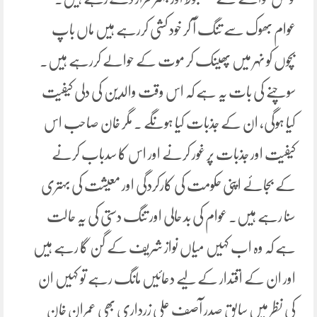
عوام بھوک سے تنگ آ کر خود کشی کررہے ہیں ماں باپ
بچوں کو نہر میں پھینک کر موت کے حوالے کررہے ہیں۔
سوچنے کی بات یہ ہے کہ اس وقت والدین کی دلی کیفیت
کیا ہوگی، ان کے جذبات کیا ہوںگے ۔ مگر خان صاحب اس
کیفیت اور جذبات پر غور کرنے اور اس کا سدباب کرنے
کے بجائے اپنی حکومت کی کارکردگی اور معیشت کی بہتری
سنا رہے ہیں۔ عوام کی بد حالی اور تنگ دستی کی یہ حالت
ہے کہ وہ اب کہیں میاں نواز شریف کے گن گا رہے ہیں
اور ان کے اقتدار کے لیے دعائیں مانگ رہے تو کہیں ان
کی نظر میں سابق صدر آصف علی زرداری بھی عمران خان