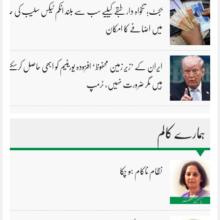
بجٹ؛ تنخواہ دار طبقے کیلیے سب سے بلند انکم ٹیکس سلیب کی حد
میں اضافے کا امکان
ایران کے ’زیر زمین محفوظ‘ افزودہ یورینیم کو ابھی حاصل کرسکتے
ہیں مگر ضرورت نہیں، ٹرمپ
ہمارے کالم
نظام ناکام ہو چکا