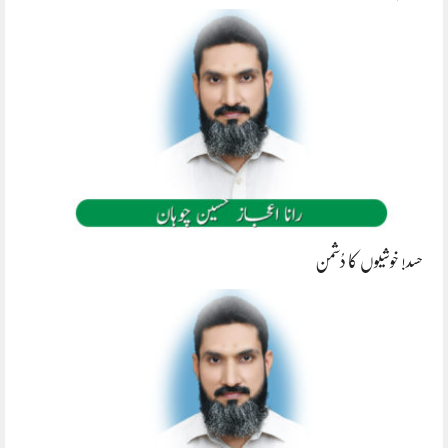
حسد! خوشیوں کا دُشمن