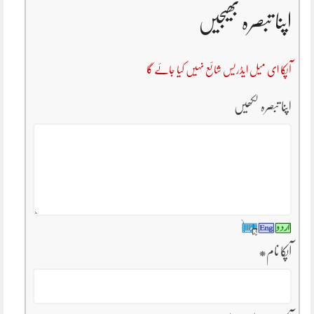
اپنا تبصرہ بھیجیں
آپکا ای میل ایڈریس شائع نہیں کیا جائے گا
اپنا تبصرہ لکھیں
آپکا نام
*