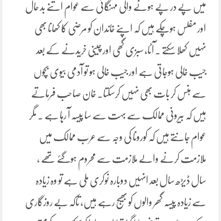
میں پے در پے ہونے والی مہنگائی سے عوام اتنے بد حال
اور مفلس ہوچکے ہیں کہ اپنے خاندان کو مرضی کا کھانا بھی
نہیں کھلا سکتے ۔ آٹا، سبزی گھی اور چینی خریدنے کے بعد
جیب خالی ہوجاتی ہے اور جیب خالی ہو تو آدمی بیوی بچوں
سے ہنس کر بات بھی نہیں کرسکتا۔ خان صاحب فرماتے
ہیں کہ بیرونی ممالک سے بہت سے سا پیسہ آ رہا ہے ۔ مگر
عوام جانتے ہیں کہ کورونا کی وجہ سے عرب ممالک میں
ملازمت کرنے والے ملازمت سے محروم ہوگئے تھے ،
سال ڈیڑھ سال بعد انہیں دوبارہ نوکری ملی ہے تو وہ زیادہ
سے زیادہ پیسہ گھر والوں کو بھیج رہے ہیں، تاکہ بے روزگاری