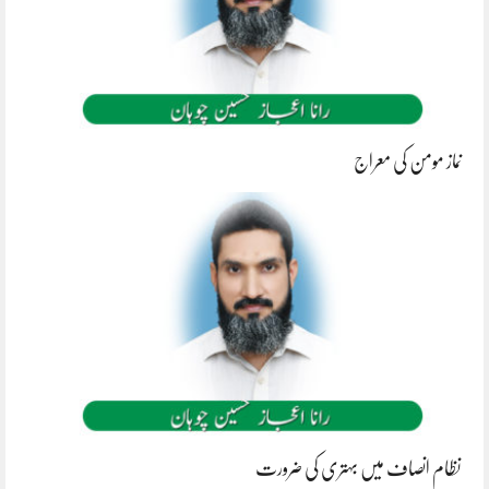
نماز مومن کی معراج
نظام انصاف میں بہتری کی ضرورت