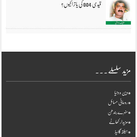
قیدی 804 کی یاترا کیوں؟
مزید سلسلے۔۔۔
*دین و دنیا
*روحانی مسائل
*سنہرے بندھن
*مزیدار کھانے
*ہیلتھ گائیڈ