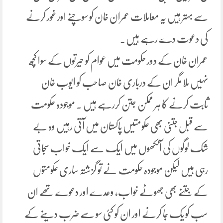
سے بہتر ہیں یہ معاملات عمران خان کو سوچنے اور غور کرنے
کی دعوت دے رہے ہیں۔
عمران خان کے دور حکومت میں عوام کو حیرتوں کے سوا کچھ
نہیں ملا مگر ان کے درباری خان صاحب کو ایوب خان
ثابت کرنے کا ہر ممکن جتن کررہے ہیں ۔ موجودہ حکومت
سے قبل جتنی بھی حکومتیں پاکستان میں آتی رہیں وہ بے
شک لوگوں کی آنکھوں میں ایک سے ایک خواب سجاتی
رہی ہیں لیکن موجودہ حکومت نے تو گزشتہ ساری حکومتوں
کے جتنے بھی جھوٹے خواب، وعدے اور دعوے تھے ان
سب کو یک جا کرنے اور ان کو کئی سو سے ضرب دینے کے