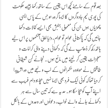
بعد قوم کے سامنے کچھ اس یقین کے ساتھ رکھا جیسے حکومت
کی پوری ٹیم جادوگروں کا ایسا گروہ ہو جس کے پاس ایسی
چھڑیاں ہوں جن کی معمولی جنبش بھی ایسے کمالات دکھا
جائیں گی کہ پاکستانی عوام تو عوام، دنیا اپنی آنکھوں پر اس لیے
ہاتھ رکھ کر ڈھانپ لے گی کہ دکھائی دینے والی کرامات و
معجزات یقین کر لینے میں مانع ہوں۔ نجانے کن شیطانی
طاقتوں نے موجودہ حکمرانوں کے لب و لہجے میں وہ اثر پیدا
کر دیا تھا کہ کوئی ایک فرد بھی ایسا نہیں بچا جو دام فریب سے
اپنے آپ کو بچا سکا ہو۔ حد یہ ہے کہ تین سال سے ہر
دکھائے جانے والے خواب، دعوئوں اور وعدوں کے بالکل