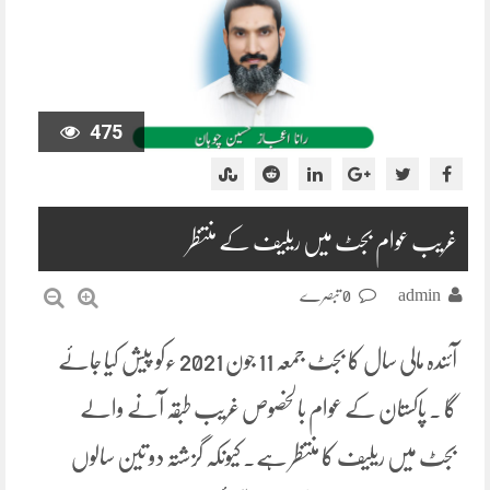
475
غریب عوام بجٹ میں ریلیف کے منتظر
admin
0 تبصرے
آئندہ مالی سال کا بجٹ جمعہ 11 جون 2021 ءکو پیش کیا جائے
گا ۔ پاکستان کے عوام بالخصوص غریب طبقہ آنے والے
بجٹ میں ریلیف کا منتظر ہے۔ کیونکہ گزشتہ دو تین سالوں