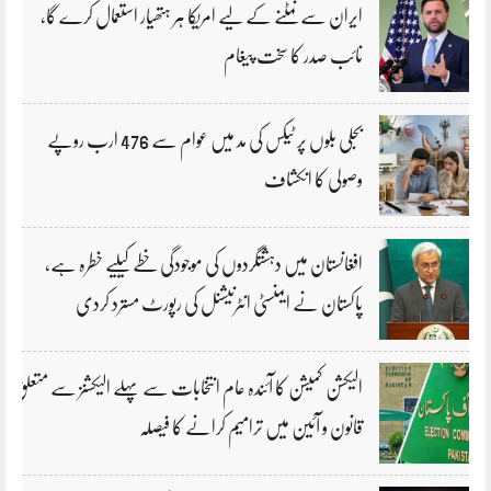
ایران سے نمٹنے کے لیے امریکا ہر ہتھیار استعمال کرے گا،
نائب صدر کا سخت پیغام
بجلی بلوں پر ٹیکس کی مد میں عوام سے 476 ارب روپے
وصولی کا انکشاف
افغانستان میں دہشتگردوں کی موجودگی خطے کیلیے خطرہ ہے،
پاکستان نے ایمنسٹی انٹرنیشنل کی رپورٹ مسترد کردی
الیکشن کمیشن کا آئندہ عام انتخابات سے پہلے الیکشنز سے متعلق
قانون و آئین میں ترامیم کرانے کا فیصلہ