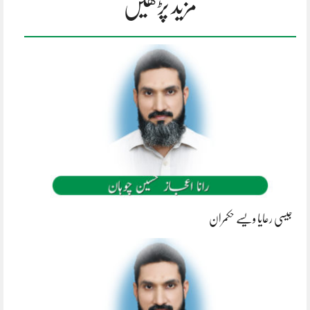
مزید پڑھیں
جیسی رعایا ویسے حکمران