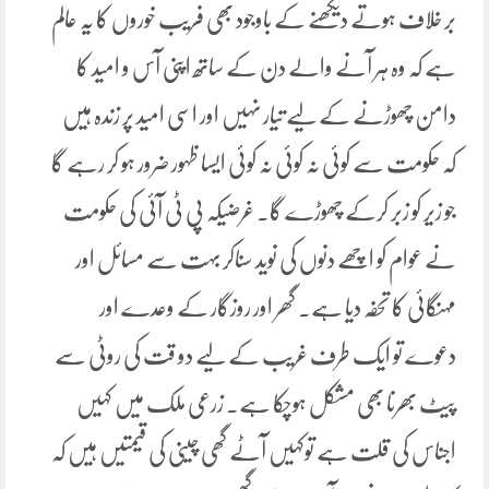
بر خلاف ہوتے دیکھنے کے باوجود بھی فریب خوروں کا یہ عالم
ہے کہ وہ ہر آنے والے دن کے ساتھ اپنی آس و امید کا
دامن چھوڑنے کے لیے تیار نہیں اور اسی امید پر زندہ ہیں
کہ حکومت سے کوئی نہ کوئی نہ کوئی ایسا ظہور ضرور ہو کر رہے گا
جو زیر کو زبر کرکے چھوڑے گا۔ غرضیکہ پی ٹی آئی کی حکومت
نے عوام کو اچھے دنوں کی نوید سناکر بہت سے مسائل اور
مہنگائی کا تحفہ دیا ہے۔ گھر اور روزگار کے وعدے اور
دعوے تو ایک طرف غریب کے لیے دو قت کی روٹی سے
پیٹ بھرنا بھی مشکل ہوچکا ہے۔ زرعی ملک میں کہیں
اجناس کی قلت ہے توکہیں آٹے گھی چینی کی قیمتیں ہیں کہ