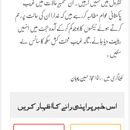
کنٹرول میں نہیں آرہیں۔ ان گھمبیر حالات میں غریب
پاکستانی عوام مطالبہ کررہے ہیں کہ خدارا ان کی حالت پر رحم
کرتے ہوئے ٹیکسوں کا بوجھ کم کرکے آمدہ بجٹ میں انہیں
ریلیف دیا جائے، تاکہ غریب محنت کش سکھ کا سانس لے
سکیں۔
کیٹاگری میں :
رانا اعجاز حسین چوہان
اس خبر پر اپنی رائے کا اظہار کریں