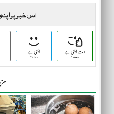
اس خبر پر اپنی
بہت اچھی ہے
اچھی ہے
ٹ
0 Votes
0 Votes
مزی