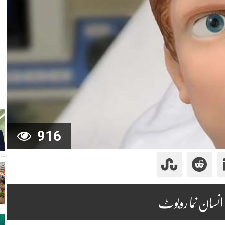
916
 انسان نما روبوٹ