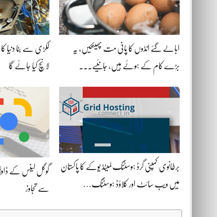
ابالے گئے انڈوں کا پانی مت پھینکیں، یہ
لکڑی سے بنا دنیا کا 
بڑے کام کے ہوئے ہیں، جانئیے۔۔۔
لانچ کیا جائے گا
برطانوی کمپنی گرڈ ہوسٹنگ لمیٹڈ یوکے کا پاکستان
میں ویب سائٹ اور کلاؤڈ ہوسٹنگ…
سے تجاوز