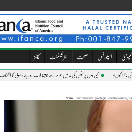
میونٹی
اسپورٹس
صحت
انٹرٹینمنٹ
کالمز
بجلی بلوں پر ٹیکس کی مد میں عوام سے 476 ارب روپے وصولی کا انکشاف
Notice
: Undefined index: geoplugin_countryName in
/ho