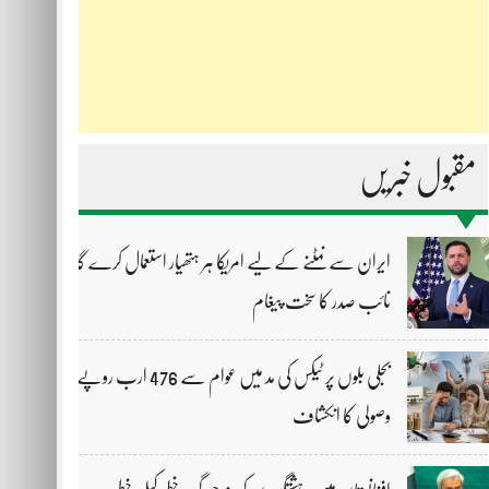
مقبول خبریں
ایران سے نمٹنے کے لیے امریکا ہر ہتھیار استعمال کرے گا،
نائب صدر کا سخت پیغام
بجلی بلوں پر ٹیکس کی مد میں عوام سے 476 ارب روپے
وصولی کا انکشاف