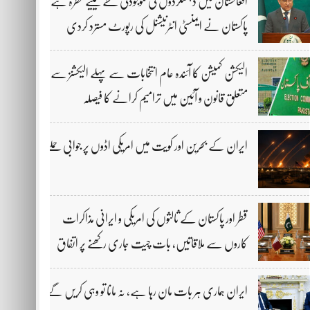
افغانستان میں دہشتگردوں کی موجودگی خطے کیلیے خطرہ ہے،
پاکستان نے ایمنسٹی انٹرنیشنل کی رپورٹ مسترد کردی
الیکشن کمیشن کا آئندہ عام انتخابات سے پہلے الیکشنز سے
متعلق قانون و آئین میں ترامیم کرانے کا فیصلہ
ایران کے بحرین اور کویت میں امریکی اڈوں پر جوابی حملے
قطر اور پاکستان کے ثالثوں کی امریکی و ایرانی مذاکرات
کاروں سے ملاقاتیں، بات چیت جاری رکھنے پر اتفاق
ایران ہماری ہر بات مان رہا ہے، نہ مانا تو وہی کریں گے