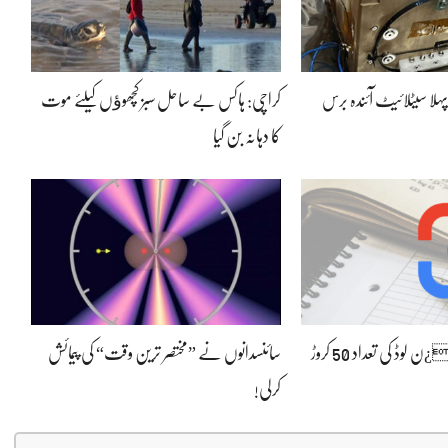
پہلا سیٹلائیٹ آئندہ برس
کراچی: ہاکس بے ساحل سبز کچھوﺅں کیلئے موت
کا دہانہ بن گیا
گوگل لینس کے ڈاو¿ن لوڈ کی تعداد 50 کروڑ
سائنسدانوں نے ”مختصر ترین وقت“ کی پیمائش
کرلی!