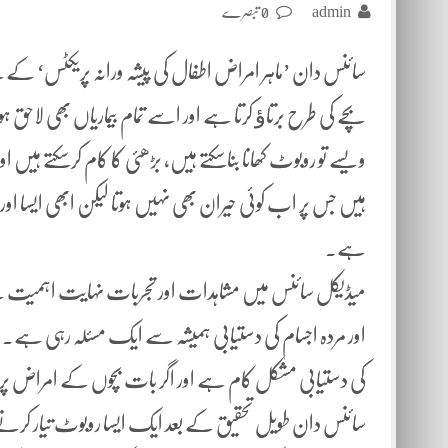
admin
0 تبصرے
سائنس دان ’ماہر امراض اطفال کی پیشہ ورانہ پریکٹس‘ کے ل
بچے کی طرح برتاﺅ کرتا ہے اور اسے تمام بیماریاں بھی لاحق 
ویسے تو روبوٹ کھانا بناسکتے ہیں، بڑھئی کا کام کرسکتے ہیں
ہیں جس پر اب کوئی حیران بھی نہیں ہوتا لیکن ابھی ایسا اور
ہے۔
میڈیکل سائنس میں مشاہدات اور تجربات نہایت اہمیت ک
اور مردہ اجسام کی دستیابی ہمیشہ سے ایک مسئلہ رہی ہے۔ مرد
کی دستیابی مشکل کام ہے اور اگر بات بچوں کے امراض پر تحقیق
سائنس دان طویل تحقیق کے بعد ایک ایسا روبوٹ تیار کرنے