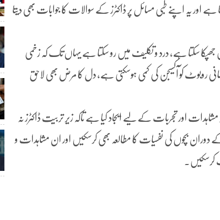
 ہے اور یہ اپنے طبی مسائل پر ڈاکٹرز کے سوالات کا جوابات بھی دیتا
جھپکا سکتا ہے، درد و تکلیف میں رو سکتا ہے یہاں تک کہ زخمی
 روبوٹ کو آکسیجن کی کمی ہوسکتی ہے، دل کا مرض بھی لاحق
دات اور تجربات کے لیے ایجاد کیا ہے تاکہ زیر تربیت ڈاکٹرز نہ
کے دوران بچوں کی نفسیات کا مطالعہ بھی کرسکیں اور ان مشاہدات و
مت کرسکیں۔