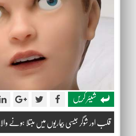
شیئر کریں
قلب اور شوگر جیسی بیماریوں میں مبتلا ہونے والا