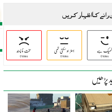
 رائے کا اظہار کریں
ھیک ہے
بہتر ہو سکتی تھی
سخت نا پسند
0 Votes
0 Votes
0 Votes
د پڑھیں