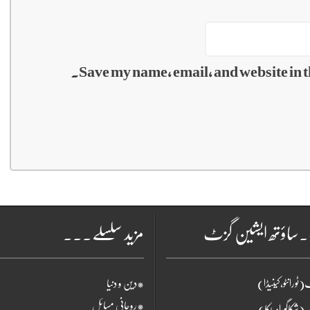
Save my name, email, and website in t
۔ساؤتھ ایشین گزٹ
مزید سلسلے۔۔۔
ٹورانٹو،کینیڈا)
*دین و دنیا
*روحانی مسائل
(شکاگو،امریکا)