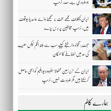
جو ضروری ہے، صدر ٹرمپ
ایران کیخلاف مجھے سخت نہ سمجھنے والے حاسد یا بیوقوف
ہیں، ٹرمپ مخالفین پر برس پڑے
بجٹ؛ تنخواہ دار طبقے کیلیے سب سے بلند انکم ٹیکس سلیب
کی حد میں اضافے کا امکان
ایران کے ’زیر زمین محفوظ‘ افزودہ یورینیم کو ابھی حاصل
کرسکتے ہیں مگر ضرورت نہیں، ٹرمپ
ہمارے کالم