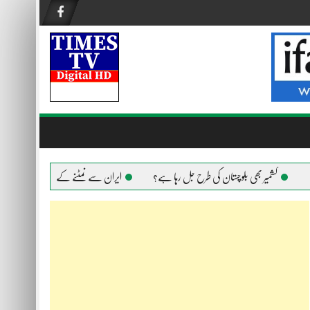
کشمیر بھی بلوچستان کی طرح جل رہا ہے؟
ایران سے نمٹنے کے لیے امریکا ہر ہتھیار ا