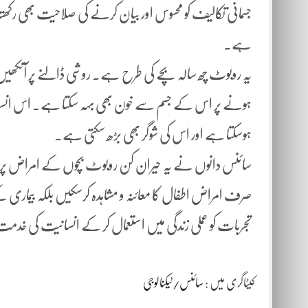
جسمانی تکالیف کو محسوس اور بیان کرنے کی صلاحیت بھی رکھتا
ہے۔
یہ روبوٹ چھ سالہ بچے کی طرح ہے۔ روشی ڈالنے پر آنکھیں 
ہونے پر اس کے جسم سے خون بھی بہہ سکتا ہے۔ اس انسانی
ہوسکتا ہے اور اس کی شوگر بھی بڑھ سکتی ہے۔
سائنس دانوں نے یہ حیران کن روبوٹ بچوں کے امراض پر مشاہ
صرف امراض اطفال کا معائنہ و مشاہدہ کرسکیں بلکہ بیماری 
تجربات کو عملی زندگی میں استعمال کر کے انسانیت کی خد
کیٹاگری میں :
سائنس/ٹیکنالوجی