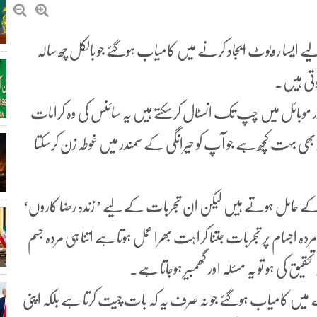
یے ایسا روبوٹ ایجاد کرنے میں کامیاب ہوگئے جو بالکل چھ سالہ
ہوتی ہیں۔
 اور موبائل میں چپ تک انسٹال کرسکتے ہیں یہ سائنس کی وہ کرامات
 بھی بہت کچھ ہے جو آپ کو حیرانگی کے سمندر میں غوطہ زن کرسکتا
ے حامل ہوتے ہیں لیکن ان تجربات کے لیے ’ زندہ رضا کاروں‘
ہ اجسام پر تجربات جتنا کراہت بھرا عمل ہوتا ہے اتنا ہی مردہ جسم
 کی ہو تو یہ مسئلہ اور گھمبیر ہوجاتا ہے۔
 میں کامیاب ہوگئے جو نہ صرف یہ کہ بات چیت کرتا ہے بلکہ اپنی