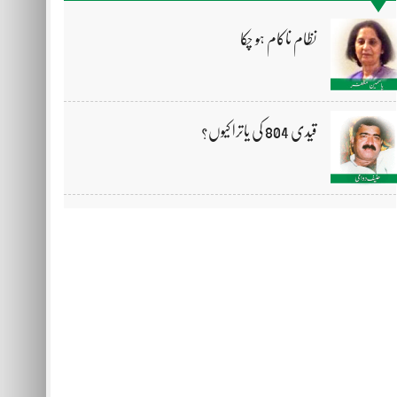
نظام ناکام ہو چکا
قیدی 804 کی یاترا کیوں؟