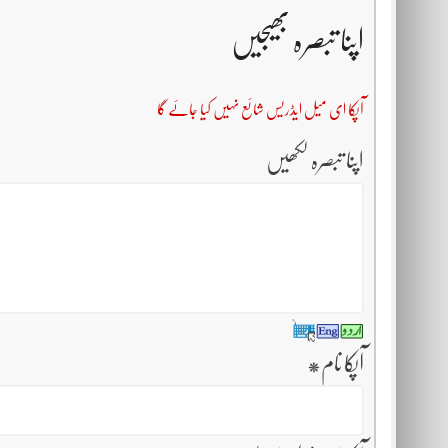
اپنا تبصرہ بھیجیں
آپکا ای میل ایڈریس شائع نہیں کیا جائے گا
اپنا تبصرہ لکھیں
آپکا نام
*