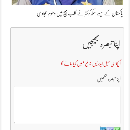
پاکستان کے پہلے سکھ کرکٹر نے کلب میچ میں دھوم مچادی
اپنا تبصرہ بھیجیں
آپکا ای میل ایڈریس شائع نہیں کیا جائے گا
اپنا تبصرہ لکھیں