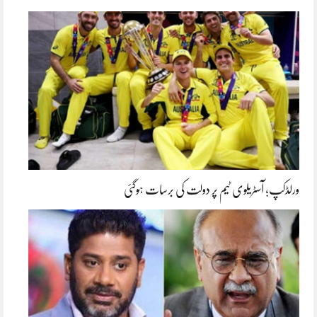
ورلڈکپ؛ آسٹریلوی ٹیم پر دولت کی برسات ہوگئی