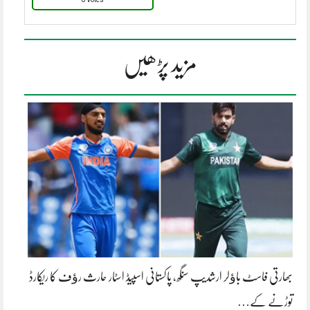
مزید پڑھیں
بھارتی فاسٹ باﺅلر ارشدیپ سنگھ، پاکستانی اسپیڈ اسٹار حارث رﺅف کا ریکارڈ
توڑنے کے…