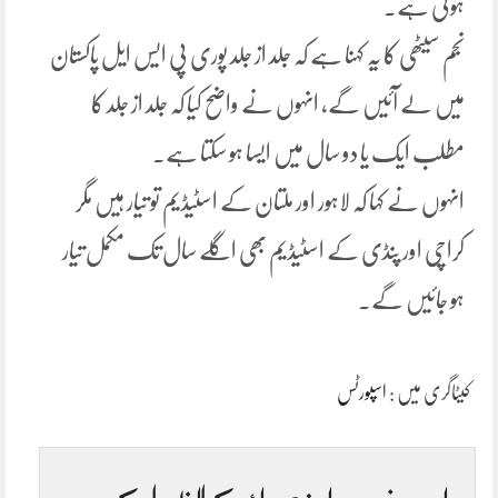
ہوئی ہے۔
نجم سیٹھی کا یہ کہنا ہے کہ جلد از جلد پوری پی ایس ایل پاکستان
میں لے آئیں گے، انہوں نے واضح کیا کہ جلد از جلد کا
مطلب ایک یا دو سال میں ایسا ہو سکتا ہے۔
انہوں نے کہا کہ لاہور اور ملتان کے اسٹیڈیم تو تیار ہیں مگر
کراچی اور پنڈی کے اسٹیڈیم بھی اگلے سال تک مکمل تیار
ہو جائیں گے۔
کیٹاگری میں :
اسپورٹس
اس خبر پر اپنی رائے کا اظہار کریں