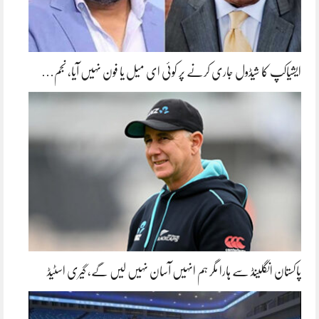
ایشیاکپ کا شیڈول جاری کرنے پر کوئی ای میل یا فون نہیں آیا، نجم…
پاکستان انگلینڈ سے ہارا مگر ہم انہیں آسان نہیں لیں گے، گیری اسٹیڈ