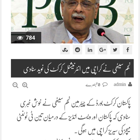
784
نجم سیٹھی نے کراچی میں انٹرنیشنل کرکٹ کی نوید سنادی
admin
0 تبصرے
پاکستان کرکٹ بورڈ کے چیئرمین نجم سیٹھی نے خوش خبری
سنادی کہ پاکستان اور ویسٹ انڈیز کے درمیان تین ٹی ٹوئنٹی
میچز کی سیریز کراچی میں ہوگی۔