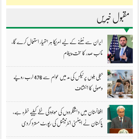
مقبول خبریں
ایران سے نمٹنے کے لیے امریکا ہر ہتھیار استعمال کرے گا،
نائب صدر کا سخت پیغام
بجلی بلوں پر ٹیکس کی مد میں عوام سے 476 ارب روپے
وصولی کا انکشاف
افغانستان میں دہشتگردوں کی موجودگی خطے کیلیے خطرہ ہے،
پاکستان نے ایمنسٹی انٹرنیشنل کی رپورٹ مسترد کردی