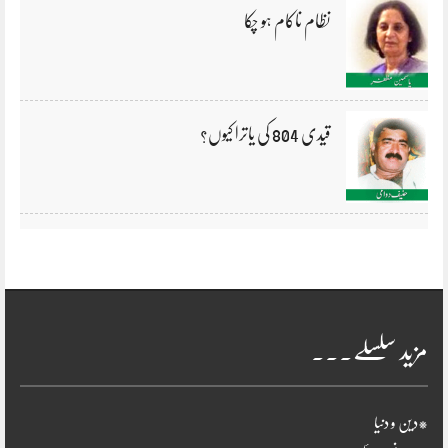
نظام ناکام ہو چکا
قیدی 804 کی یاترا کیوں؟
مزید سلسلے۔۔۔
*دین و دنیا