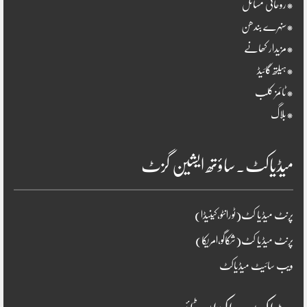
*روحانی مسائل
*سنہرے بندھن
*مزیدار کھانے
*ہیلتھ گائیڈ
*ٹائمز کلب
*بلاگ
میڈیاکٹ۔ساؤتھ ایشین گزٹ
پرنٹ میڈیا کٹ(ٹورانٹو،کینیڈا)
پرنٹ میڈیا کٹ(شکاگو،امریکا)
ویب سائیٹ میڈیاکٹ