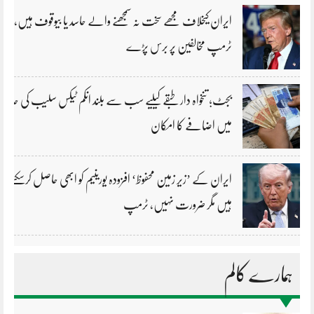
ایران کیخلاف مجھے سخت نہ سمجھنے والے حاسد یا بیوقوف ہیں،
ٹرمپ مخالفین پر برس پڑے
بجٹ؛ تنخواہ دار طبقے کیلیے سب سے بلند انکم ٹیکس سلیب کی حد
میں اضافے کا امکان
ایران کے ’زیر زمین محفوظ‘ افزودہ یورینیم کو ابھی حاصل کرسکتے
ہیں مگر ضرورت نہیں، ٹرمپ
ہمارے کالم