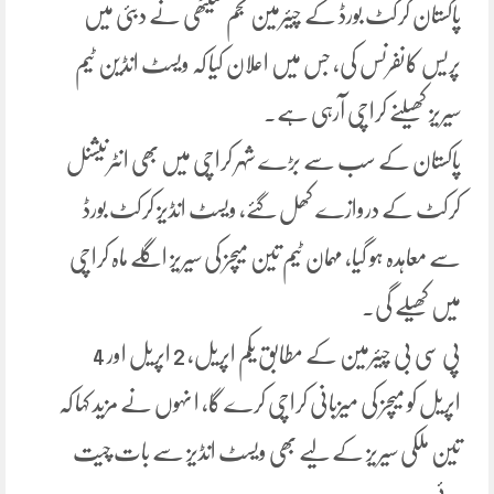
پاکستان کرکٹ بورڈ کے چیئرمین نجم سیٹھی نے دبئی میں
پریس کانفرنس کی، جس میں اعلان کیا کہ ویسٹ انڈین ٹیم
سیریز کھیلنے کراچی آرہی ہے۔
پاکستان کے سب سے بڑے شہر کراچی میں بھی انٹرنیشنل
کرکٹ کے دروازے کھل گئے، ویسٹ انڈیز کرکٹ بورڈ
سے معاہدہ ہو گیا، مہمان ٹیم تین میچز کی سیریز اگلے ماہ کراچی
میں کھیلے گی۔
پی سی بی چیئرمین کے مطابق یکم اپریل، 2 اپریل اور 4
اپریل کو میچز کی میزبانی کراچی کرے گا، ا نہوں نے مزید کہا کہ
تین ملکی سیریز کے لیے بھی ویسٹ انڈیز سے بات چیت