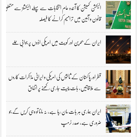
الیکشن کمیشن کا آئندہ عام انتخابات سے پہلے الیکشنز سے متعلق
قانون و آئین میں ترامیم کرانے کا فیصلہ
ایران کے بحرین اور کویت میں امریکی اڈوں پر جوابی حملے
قطر اور پاکستان کے ثالثوں کی امریکی و ایرانی مذاکرات کاروں
سے ملاقاتیں، بات چیت جاری رکھنے پر اتفاق
ایران ہماری ہر بات مان رہا ہے، نہ مانا تو وہی کریں گے جو
ضروری ہے، صدر ٹرمپ