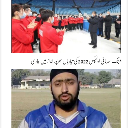
بیجنگ سرمائی اولمپکس 2022 کی تیاریاں بھرپور انداز میں جاری