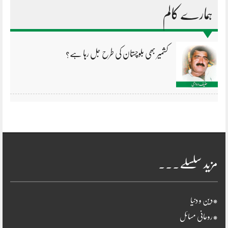
ہمارے کالم
کشمیر بھی بلوچستان کی طرح جل رہا ہے؟
مزید سلسلے۔۔۔
*دین و دنیا
*روحانی مسائل