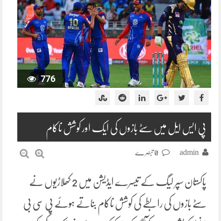
776
پی ایس ایل میں سٹے بازوں کی ایک اور کوشش ناکام
admin
0 تبصرے
پاکستان سپر لیگ کے تیسرے ایڈیشن میں 2 کھلاڑیوں نے
سٹے بازوں کی رابطے کی کوشش ناکام بناتے ہوئے پی سی بی