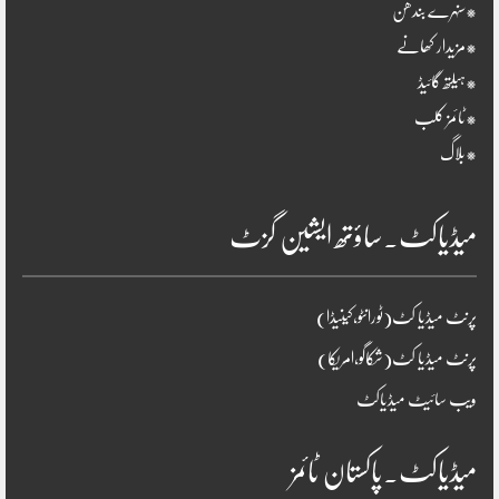
*سنہرے بندھن
*مزیدار کھانے
*ہیلتھ گائیڈ
*ٹائمز کلب
*بلاگ
میڈیاکٹ۔ساؤتھ ایشین گزٹ
پرنٹ میڈیا کٹ(ٹورانٹو،کینیڈا)
پرنٹ میڈیا کٹ(شکاگو،امریکا)
ویب سائیٹ میڈیاکٹ
میڈیاکٹ۔پاکستان ٹائمز