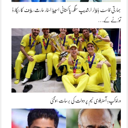
بھارتی فاسٹ باﺅلر ارشدیپ سنگھ، پاکستانی اسپیڈ اسٹار حارث رﺅف کا ریکارڈ
توڑنے کے…
ورلڈکپ؛ آسٹریلوی ٹیم پر دولت کی برسات ہوگئی