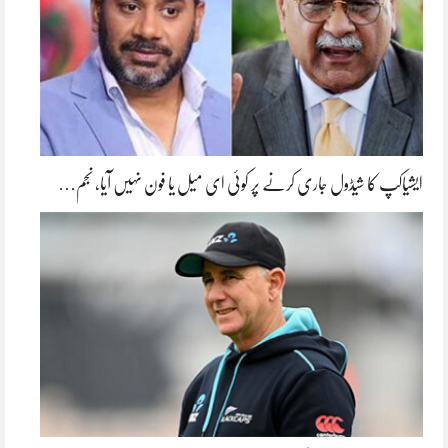
ایشیاکپ کا شیڈول جاری کرنے پر کوئی ای میل یا فون نہیں آیا، نجم…