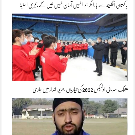
پاکستان انگلینڈ سے ہارا مگر ہم انہیں آسان نہیں لیں گے، گیری اسٹیڈ
بیجنگ سرمائی اولمپکس 2022 کی تیاریاں بھرپور انداز میں جاری