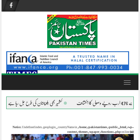
Skip
to
content
Toggle
navigation
کشمیر بھی بلوچستان کی طرح جل رہا ہے؟
افغانستان میں 
Notice
: Undefined index: geoplugin_countryName in
/home/pakistantimes/public_html/wp-
content/themes/upaper/functions.php
on line
341