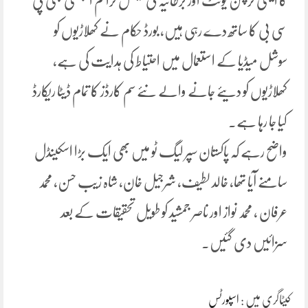
کا اینٹی کرپشن یونٹ اور برطانیہ کی نیشنل کرائم ایجنسی بھی پی
سی بی کا ساتھ دے رہی ہیں، بورڈ حکام نے کھلاڑیوں کو
سوشل میڈیا کے استعمال میں احتیاط کی ہدایت کی ہے،
کھلاڑیوں کو دیئے جانے والے نئے سم کارڈز کا تمام ڈیٹا ریکارڈ
کیا جا رہا ہے۔
واضح رہے کہ پاکستان سپر لیگ ٹو میں بھی ایک بڑا اسکینڈل
سامنے آیا تھا، خالد لطیف، شرجیل خان، شاہ زیب حسن، محمد
عرفان ، محمد نواز اور ناصر جمشید کو طویل تحقیقات کے بعد
سزائیں دی گئیں۔
کیٹاگری میں :
اسپورٹس