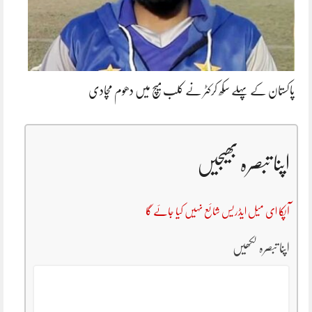
پاکستان کے پہلے سکھ کرکٹر نے کلب میچ میں دھوم مچادی
اپنا تبصرہ بھیجیں
آپکا ای میل ایڈریس شائع نہیں کیا جائے گا
اپنا تبصرہ لکھیں