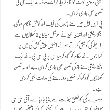
اینٹی کرپشن یونٹ کوآگاہ کردیا، کرکٹ بورڈ نے ایک بکی کی
تصویر بھی جاری کردی۔
پی ایس ایل میں سٹے بازوں کی ایک اور کوشش ناکام ہوگئی،
بنگلا دیشی اور انڈین بکیز نے سوشل میڈیا پر 2 کھلاڑیوں سے
رابطے کی کوشش کرتے ہوئے انہیں پیش کش کی جس پر
کھلاڑیوں نے حکام کو آگاہ کر دیا اس پر پی سی بی نے ایک
بنگلا دیشی سٹے باز کی تصویر بھی جاری کردی ہے اور یہ تصویر
کھلاڑیوں کو دکھا کر انہیں دور رہنے کی ہدایت بھی کر دی
ہے۔
دوسرے بکی کا تعلق بھارت سے بتایا جا رہا ہے، آئی سی سی