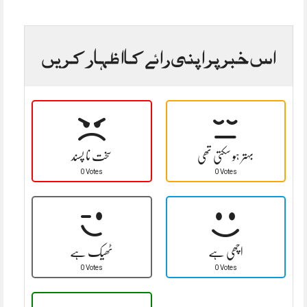
اس خبر پر اپنی رائے کا اظہار کریں
بہتر ہو سکتی تھی
سخت نا پسند
0 Votes
0 Votes
اچھی ہے
ٹھیک ہے
0 Votes
0 Votes