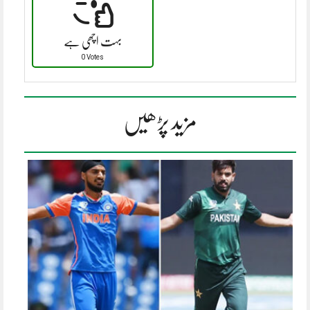
بہت اچھی ہے
0 Votes
مزید پڑھیں