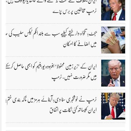
ایران کیخلاف مجھے سخت نہ سمجھنے والے حاسد یا بیوقوف ہیں،
ٹرمپ مخالفین پر برس پڑے
بجٹ؛ تنخواہ دار طبقے کیلیے سب سے بلند انکم ٹیکس سلیب کی حد
میں اضافے کا امکان
ایران کے ’زیر زمین محفوظ‘ افزودہ یورینیم کو ابھی حاصل کرسکتے
ہیں مگر ضرورت نہیں، ٹرمپ
ٹرمپ نے خوشخبری سنا دی؛ آبنائے ہرمز میں ناکہ بندی ختم؛
ایران کیساتھ کئی نکات پر اتفاق