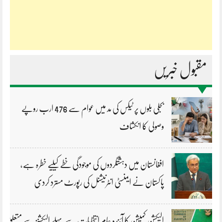
مقبول خبریں
بجلی بلوں پر ٹیکس کی مد میں عوام سے 476 ارب روپے
وصولی کا انکشاف
افغانستان میں دہشتگردوں کی موجودگی خطے کیلیے خطرہ ہے،
پاکستان نے ایمنسٹی انٹرنیشنل کی رپورٹ مسترد کردی
الیکشن کمیشن کا آئندہ عام انتخابات سے پہلے الیکشنز سے متعلق