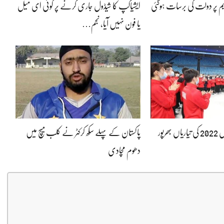
یم پر دولت کی برسات ہوگئی
ایشیاکپ کا شیڈول جاری کرنے پر کوئی ای میل
یا فون نہیں آیا، نجم…
بیجنگ سرمائی اولمپکس 2022 کی تیاریاں بھرپور
پاکستان کے پہلے سکھ کرکٹر نے کلب میچ میں
دھوم مچادی