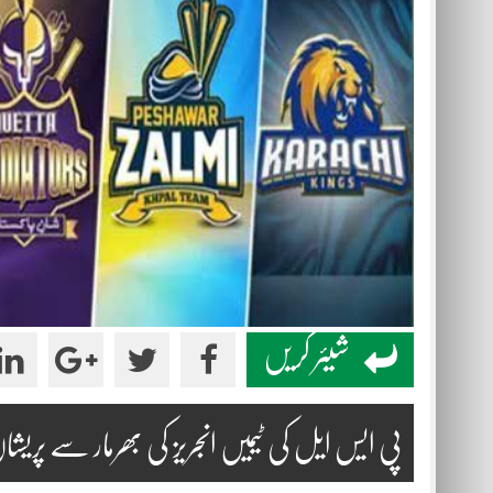
شیئر کریں
پی ایس ایل کی ٹیمیں انجریز کی بھرمار سے پریشا