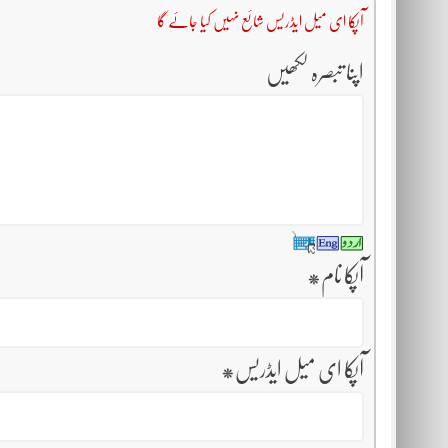
آپکا ای میل ایڈریس شائع نہیں کیا جائے گا
اپنا تبصرہ لکھیں
آپکا نام
*
آپکا ای میل ایڈریس
*