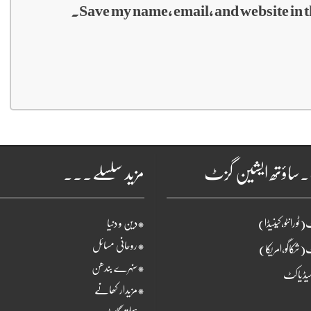
Save my name, email, and website in t
۔ساؤتھ ایشین گزٹ
مزید سلسلے۔۔۔
ٹورانٹو،کینیڈا)
*دین و دنیا
*روحانی مسائل
(شکاگو،امریکا)
*سنہرے بندھن
یڈیاکٹ
*مزیدار کھانے