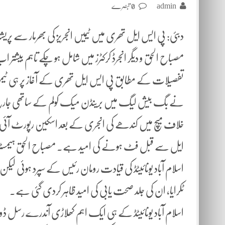
admin
0 تبصرے
دبئی: پی ایس ایل تھری میں ٹیمیں انجریز کی بھرمار سے پر
مصباح الحق و دیگر انجرڈ کرکٹرز میں شامل ہو چکے تاہم بیشتر
تفصیلات کے مطابق پی ایس ایل تھری کے آغاز پر ہی ٹیموں کی
نے بگ بیش لیگ میں برینڈن میک کولم کے ساتھی جارح مزاج ب
خلاف میچ میں کندھے کی انجری کے بعد اسکین رپورٹ آئی ت
ایل سے قبل فٹ ہونے کی امید ہے۔ مصباح الحق ہیمسٹرن
اسلام آباد یونائیٹڈ کی قیادت رومان رئیس کے سپرد ہوئی 
ٹکرایا، ان کی جلد صحت یابی کی امید ظاہر کردی گئی ہے۔
اسلام آباد یونائیٹڈ کے ہی ایک اہم کھلاڑی آندرے رسل ڈو