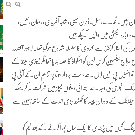
یشان ہیں، آندرے رسل، ڈیرن سیمی، شاہد آفریدی، رومان رئیس،
 اب دوبارہ ایکشن میں واپس آچکے ہیں۔
 اسٹار کرکٹرز سے محرومی کا سلسلہ شروع ہوگیا تھا۔ لاہور قلندرز
یٹسمین کرس لین کو اسکواڈ کا حصہ بنایا تھا مگر نیوزی لینڈ کے
و انہیں پی ایس ایل سے دست بردار ہونا پڑا تاہم ان کے آئی پی
گ انجری کی وجہ سے ابتدائی دونوں میچز میں شرکت نہ کرسکے۔
لیکن فیلڈنگ کے دوران پیسر کا گھٹنہ بڑی شدت کے ساتھ زمین سے
پنگ کیس میں پابندی کا ایک سال پورا کرنے کے بعد ٹیم کو