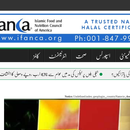
میونٹی
اسپورٹس
صحت
انٹرٹینمنٹ
کالمز
بجلی بلوں پر ٹیکس کی مد میں عوام سے 476 ارب روپے وصولی کا انکشاف
Notice
: Undefined index: geoplugin_countryName in
/ho