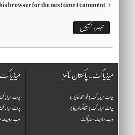
his browser for the next time I comment.
میڈیاکٹ۔پاکستان ٹائمز
میڈیاکٹ
پرنٹ میڈیا کٹ(ٹورانٹو،کینیڈا)
پرنٹ میڈیا کٹ(
پرنٹ میڈیا کٹ(شکاگو،امریکا)
پرنٹ میڈیا کٹ
ویب سائیٹ میڈیاکٹ
ویب سائیٹ م