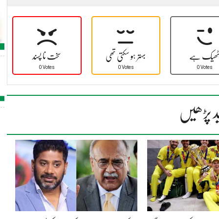
ھیک ہے
بہتر ہو سکتی تھی
سخت نا پسند
0 Votes
0 Votes
0 Votes
د پڑھیں