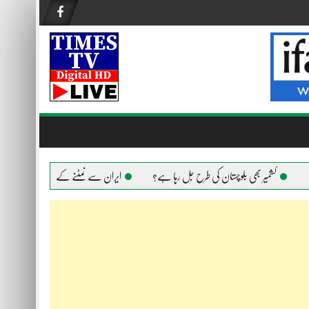
کشمیر بھی بلوچستان کی طرح جل رہا ہے؟
ایران سے نمٹنے کے لیے امریکا ہر ہتھیار اس