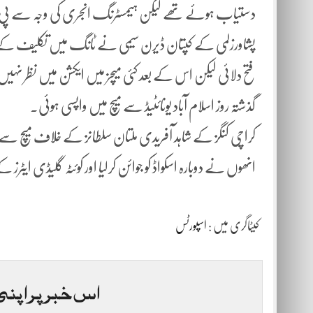
دستیاب ہوئے تھے لیکن ہیمسٹرنگ انجری کی وجہ سے پی
پشاورزلمی کے کپتان ڈیرن سیمی نے ٹانگ میں تکلیف کے با
فتح دلائی لیکن اس کے بعد کئی میچز میں ایکشن میں نظر نہ
گذشتہ روز اسلام آباد یونائٹیڈ سے میچ میں واپسی ہوئی۔
کراچی کنگز کے شاہد آفریدی ملتان سلطانز کے خلاف میچ سے
انھوں نے دوبارہ اسکواڈ کو جوائن کرلیا اور کوئٹہ گلیڈی ایٹ
کیٹاگری میں :
اسپورٹس
اس خبر پر اپنی