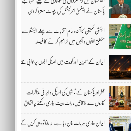
افغانستان میں دہشتگردوں کی موجودگی خطے کیلیے خطرہ ہے،
پاکستان نے ایمنسٹی انٹرنیشنل کی رپورٹ مسترد کردی
الیکشن کمیشن کا آئندہ عام انتخابات سے پہلے الیکشنز سے
متعلق قانون و آئین میں ترامیم کرانے کا فیصلہ
ایران کے بحرین اور کویت میں امریکی اڈوں پر جوابی حملے
قطر اور پاکستان کے ثالثوں کی امریکی و ایرانی مذاکرات
کاروں سے ملاقاتیں، بات چیت جاری رکھنے پر اتفاق
ایران ہماری ہر بات مان رہا ہے، نہ مانا تو وہی کریں گے