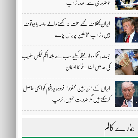
جو ضروری ہے، صدر ٹرمپ
ایران کیخلاف مجھے سخت نہ سمجھنے والے حاسد یا بیوقوف
ہیں، ٹرمپ مخالفین پر برس پڑے
بجٹ؛ تنخواہ دار طبقے کیلیے سب سے بلند انکم ٹیکس سلیب
کی حد میں اضافے کا امکان
ایران کے ’زیر زمین محفوظ‘ افزودہ یورینیم کو ابھی حاصل
کرسکتے ہیں مگر ضرورت نہیں، ٹرمپ
ہمارے کالم