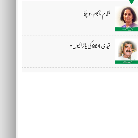
نظام ناکام ہو چکا
قیدی 804 کی یاترا کیوں؟