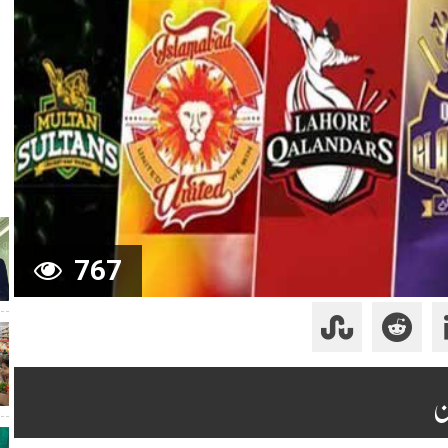
767
ن