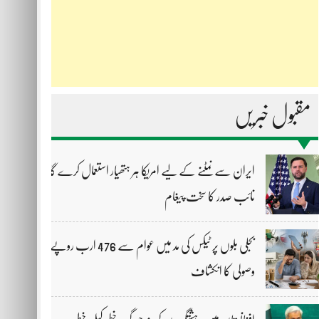
مقبول خبریں
ایران سے نمٹنے کے لیے امریکا ہر ہتھیار استعمال کرے گا،
نائب صدر کا سخت پیغام
بجلی بلوں پر ٹیکس کی مد میں عوام سے 476 ارب روپے
وصولی کا انکشاف