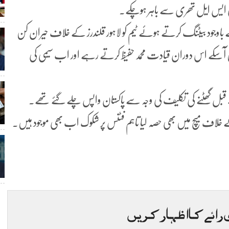
 ایس ایل تھری سے باہر ہوچکے۔
وجود بیٹنگ کرتے ہوئے ٹیم کو لاہور قلندرز کے خلاف حیران کن
یں آسکے اس دوران قیادت محمد حفیظ کرتے رہے اور اب سیمی کی
 قبل گھٹنے کی تکلیف کی وجہ سے پاکستان واپس چلے گئے تھے۔
رز کے خلاف میچ میں بھی حصہ لیا تاہم فٹنس پر شکوک اب بھی موجود ہیں۔
 رائے کا اظہار کریں