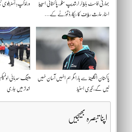
بھارتی فاسٹ باﺅلر ارشدیپ سنگھ، پاکستانی اسپیڈ
ورلڈکپ؛ آسٹریلوی ٹ
اسٹار حارث رﺅف کا ریکارڈ توڑنے کے…
پاکستان انگلینڈ سے ہارا مگر ہم انہیں آسان نہیں
لیں گے، گیری اسٹیڈ
انداز میں جاری
اپنا تبصرہ بھیجیں