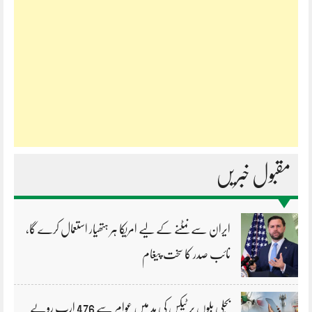
مقبول خبریں
ایران سے نمٹنے کے لیے امریکا ہر ہتھیار استعمال کرے گا،
نائب صدر کا سخت پیغام
بجلی بلوں پر ٹیکس کی مد میں عوام سے 476 ارب روپے