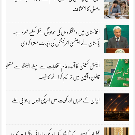
وصولی کا انکشاف
افغانستان میں دہشتگردوں کی موجودگی خطے کیلیے خطرہ ہے،
پاکستان نے ایمنسٹی انٹرنیشنل کی رپورٹ مسترد کردی
الیکشن کمیشن کا آئندہ عام انتخابات سے پہلے الیکشنز سے متعلق
قانون و آئین میں ترامیم کرانے کا فیصلہ
ایران کے بحرین اور کویت میں امریکی اڈوں پر جوابی حملے
قطر اور پاکستان کے ثالثوں کی امریکی و ایرانی مذاکرات کاروں