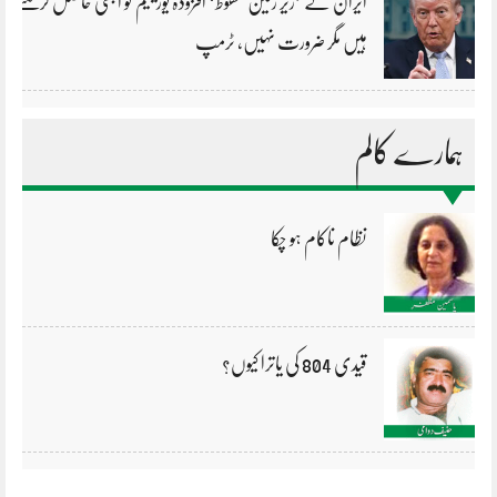
ایران کے ’زیر زمین محفوظ‘ افزودہ یورینیم کو ابھی حاصل کرسکتے
ہیں مگر ضرورت نہیں، ٹرمپ
ہمارے کالم
نظام ناکام ہو چکا
قیدی 804 کی یاترا کیوں؟