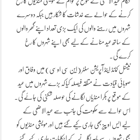
حکام عید الاضحیٰ کے موقع پر عوام کے مویشی منڈیوں کا رخ
کرنے کے حوالے سے خدشات کا شکار ہیں جبکہ دوسرے
شہروں میں رہنے والوں کی ایک بڑی تعداد اپنے گھر والوں
کے ساتھ عید منانے کے لیے بھی اپنے شہروں کا رخ
کرے گی۔
نیشنل کمانڈ اینڈ آپریشن سنٹر (این سی او سی) میں وفاق اور
صوبائی قیادت نے متفقہ فیصلہ کیا کہ بڑے شہروں میں عید
کے موقع پر بکرا منڈیاں لگانے کی حوصلہ شکنی کی جائے گی۔
اس حوالے سے حکومت کی جانب سے عید الاضحی کے
لیے ایس او پیز بھی جاری کیے گئے ہیں اور مویشی منڈیوں کو
بھی شہروں سے باہر لگانے کے احکامات جاری کیے گئے