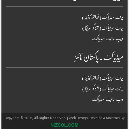
پرنٹ میڈیا کٹ(ٹورانٹو،کینیڈا)
پرنٹ میڈیا کٹ(شکاگو،امریکا)
ویب سائیٹ میڈیاکٹ
میڈیاکٹ۔پاکستان ٹائمز
پرنٹ میڈیا کٹ(ٹورانٹو،کینیڈا)
پرنٹ میڈیا کٹ(شکاگو،امریکا)
ویب سائیٹ میڈیاکٹ
Copyright © 2018, All Rights Reserved. | Web Design, Develop & Maintain By
NIZSOL.COM