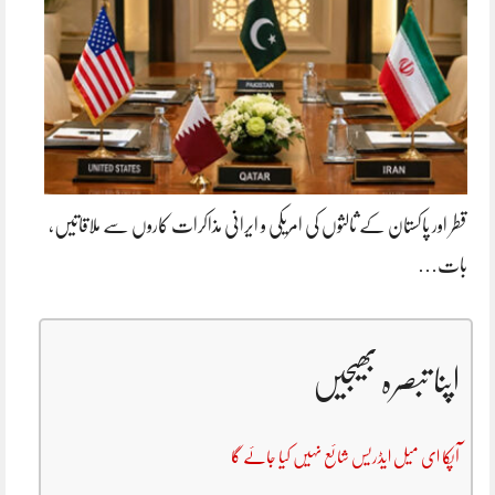
قطر اور پاکستان کے ثالثوں کی امریکی و ایرانی مذاکرات کاروں سے ملاقاتیں،
بات…
اپنا تبصرہ بھیجیں
آپکا ای میل ایڈریس شائع نہیں کیا جائے گا