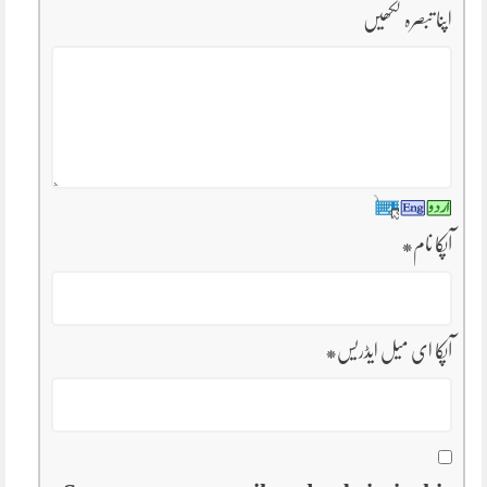
اپنا تبصرہ لکھیں
آپکا نام
*
آپکا ای میل ایڈریس
*