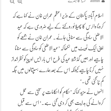
admin
0 تبصرے
اسلام آباد: پاکستان کے وزیر اعظم عمران خان نے کہا ہے کہ
کرونا وائرس کا پھیلائو روکنے کے لیے ضروری ہے کہ عید
الاضحیٰ سادگی سے منائی جائے۔ عمران خان نے جمعے کو
اپنی ایک ٹویٹ میں لکھا کہ ’عید الاضحیٰ کو سادگی سے منانا
چاہیے اور ہمیں گذشتہ عید کی طرح اس بار ایس او پیز کو نظر انداز
نہیں کرنا چاہیے کیونکہ اس کے بعد ہمارے ہسپتالوں میں جگہ
کم پڑ گئی تھی۔‘
انہوں نے مزید کہا کہ ’حکام کو احکامات پر سختی سے عمل
کروانے کی ہدایت بھی کر دی گئی ہے۔‘ اس سے قبل