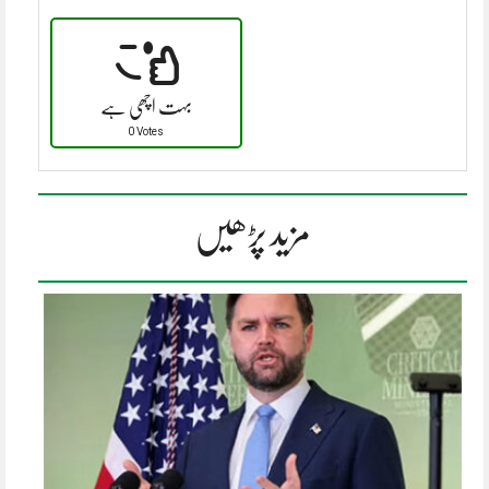
بہت اچھی ہے
0 Votes
مزید پڑھیں