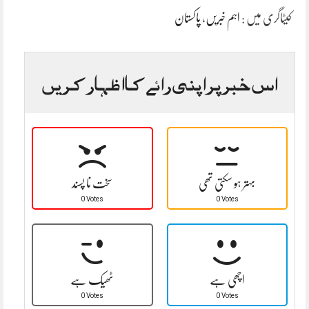
کیٹاگری میں :
اہم خبریں
،
پاکستان
اس خبر پر اپنی رائے کا اظہار کریں
بہتر ہو سکتی تھی
سخت نا پسند
0 Votes
0 Votes
اچھی ہے
ٹھیک ہے
0 Votes
0 Votes