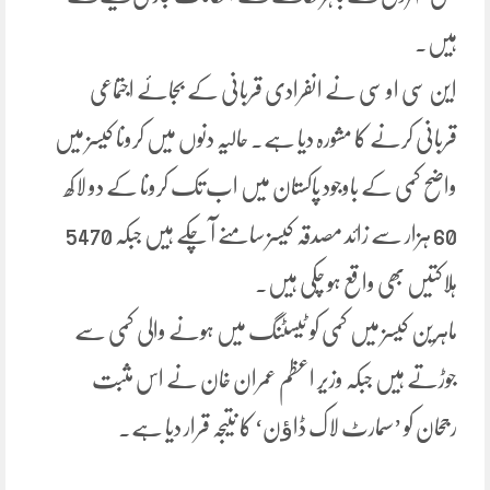
ہیں۔
این سی او سی نے انفرادی قربانی کے بجائے اجتماعی
قربانی کرنے کا مشورہ دیا ہے۔ حالیہ دنوں میں کرونا کیسز میں
واضح کمی کے باوجود پاکستان میں اب تک کرونا کے دو لاکھ
60 ہزار سے زائد مصدقہ کیسز سامنے آ چکے ہیں جبکہ 5470
ہلاکتیں بھی واقع ہو چکی ہیں۔
ماہرین کیسز میں کمی کو ٹیسٹنگ میں ہونے والی کمی سے
جوڑتے ہیں جبکہ وزیر اعظم عمران خان نے اس مثبت
رجحان کو ’سمارٹ لاک ڈاﺅن‘ کا نتیجہ قرار دیا ہے۔