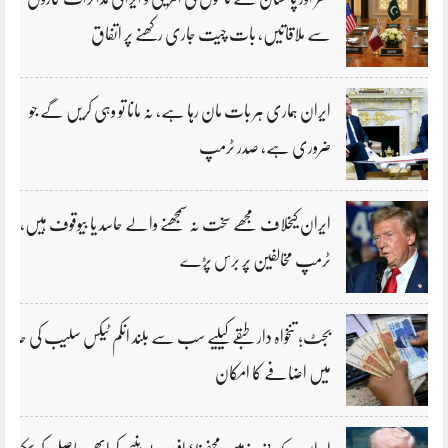
سے ملاقاتیں، بات چیت جاری رکھنے پر اتفاق
ایران ہماری ہر بات مان رہا ہے، نہ مانا تو وہی کریں گے جو
ضروری ہے، صدر ٹرمپ
ایران کیخلاف مجھے سخت نہ سمجھنے والے حاسد یا بیوقوف ہیں،
ٹرمپ مخالفین پر برس پڑے
بجٹ؛ تنخواہ دار طبقے کیلیے سب سے بلند انکم ٹیکس سلیب کی حد
میں اضافے کا امکان