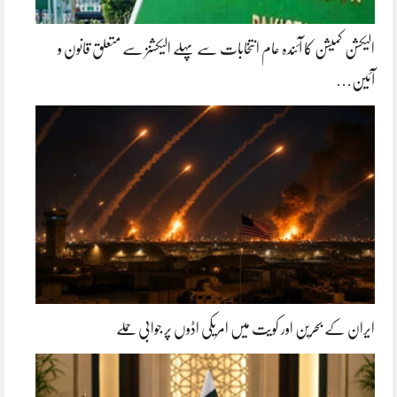
الیکشن کمیشن کا آئندہ عام انتخابات سے پہلے الیکشنز سے متعلق قانون و
آئین…
ایران کے بحرین اور کویت میں امریکی اڈوں پر جوابی حملے