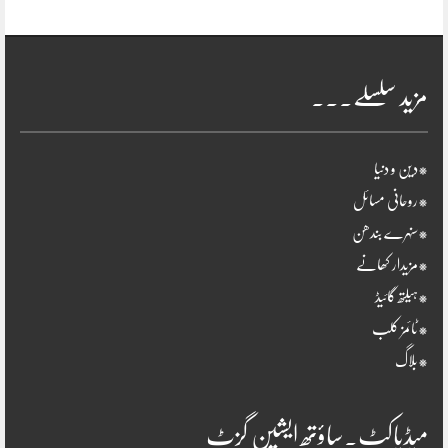
مزید سلسلے۔۔۔
*دین و دنیا
*روحانی مسائل
*سنہرے بندھن
*مزیدار کھانے
*ہیلتھ گائیڈ
*ٹائمز کلب
*بلاگ
میڈیاکٹ۔ساؤتھ ایشین گزٹ