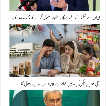
ایران سے نمٹنے کے لیے امریکا ہر ہتھیار استعمال کرے گا، نائب صدر کا…
بجلی بلوں پر ٹیکس کی مد میں عوام سے 476 ارب روپے وصولی کا…