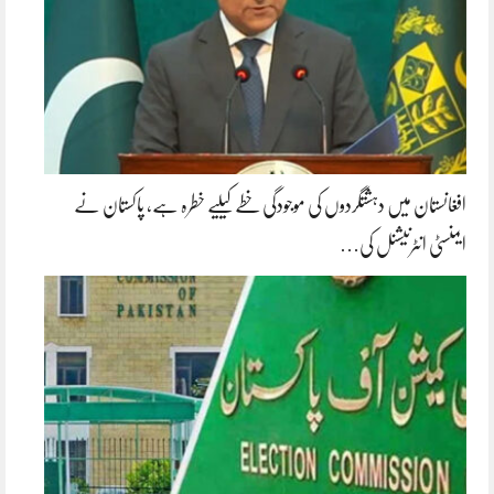
افغانستان میں دہشتگردوں کی موجودگی خطے کیلیے خطرہ ہے، پاکستان نے
ایمنسٹی انٹرنیشنل کی…