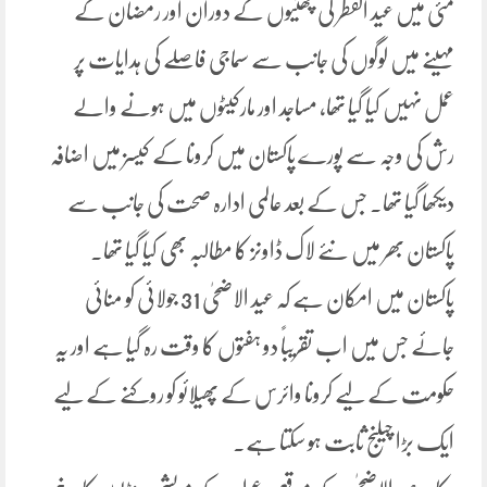
مئی میں عید الفطر کی چھٹیوں کے دوران اور رمضان کے
مہینے میں لوگوں کی جانب سے سماجی فاصلے کی ہدایات پر
عمل نہیں کیا گیا تھا، مساجد اور مارکیٹوں میں ہونے والے
رش کی وجہ سے پورے پاکستان میں کرونا کے کیسز میں اضافہ
دیکھا گیا تھا۔ جس کے بعد عالمی ادارہ صحت کی جانب سے
پاکستان بھر میں نئے لاک ڈاونز کا مطالبہ بھی کیا گیا تھا۔
پاکستان میں امکان ہے کہ عید الاضحیٰ 31 جولائی کو منائی
جائے جس میں اب تقریباً دو ہفتوں کا وقت رہ گیا ہے اور یہ
حکومت کے لیے کرونا وائرس کے پھیلائو کو روکنے کے لیے
ایک بڑا چیلنج ثابت ہو سکتا ہے۔