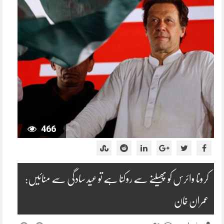
466
کرونا وائرس کو پھیلنے سے روکنا ہے تو عید سادگی سے منائیں:
عمران خان