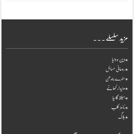
مزید سلسلے۔۔۔
*دین و دنیا
*روحانی مسائل
*سنہرے بندھن
*مزیدار کھانے
*ہیلتھ گائیڈ
*ٹائمز کلب
*بلاگ