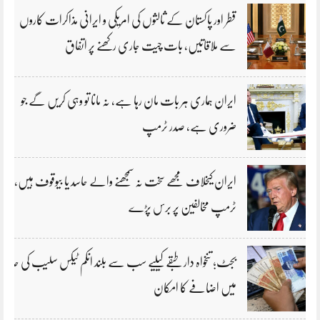
قطر اور پاکستان کے ثالثوں کی امریکی و ایرانی مذاکرات کاروں
سے ملاقاتیں، بات چیت جاری رکھنے پر اتفاق
ایران ہماری ہر بات مان رہا ہے، نہ مانا تو وہی کریں گے جو
ضروری ہے، صدر ٹرمپ
ایران کیخلاف مجھے سخت نہ سمجھنے والے حاسد یا بیوقوف ہیں،
ٹرمپ مخالفین پر برس پڑے
بجٹ؛ تنخواہ دار طبقے کیلیے سب سے بلند انکم ٹیکس سلیب کی حد
میں اضافے کا امکان