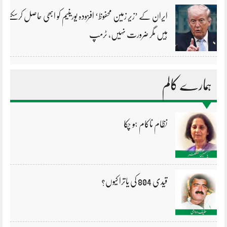
ایران کے ’زیر زمین محفوظ‘ افزودہ یورینیم کو ابھی حاصل کرسکتے
ہیں مگر ضرورت نہیں، ٹرمپ
ہمارے کالم
نظام ناکام ہو چکا
قیدی 804 کی یاترا کیوں؟