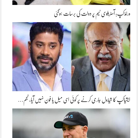
ورلڈکپ؛ آسٹریلوی ٹیم پر دولت کی برسات ہوگئی
ایشیاکپ کا شیڈول جاری کرنے پر کوئی ای میل یا فون نہیں آیا، نجم…