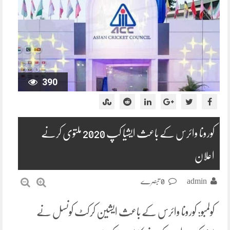
390
کورونا وائرس کے باعث ایشیا کپ 2020 ملتوی کرنے
اعلان
admin
0 تبصرے
کولمبو: کورونا وائرس کے باعث ایشین کرکٹ کونسل نے