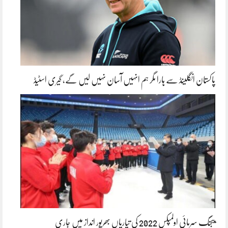
پاکستان انگلینڈ سے ہارا مگر ہم انہیں آسان نہیں لیں گے، گیری اسٹیڈ
بیجنگ سرمائی اولمپکس 2022 کی تیاریاں بھرپور انداز میں جاری