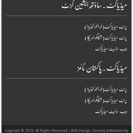
میڈیاکٹ۔ساؤتھ ایشین گزٹ
پرنٹ میڈیا کٹ(ٹورانٹو،کینیڈا)
پرنٹ میڈیا کٹ(شکاگو،امریکا)
ویب سائیٹ میڈیاکٹ
میڈیاکٹ۔پاکستان ٹائمز
پرنٹ میڈیا کٹ(ٹورانٹو،کینیڈا)
پرنٹ میڈیا کٹ(شکاگو،امریکا)
ویب سائیٹ میڈیاکٹ
Copyright © 2018, All Rights Reserved. | Web Design, Develop & Maintain By