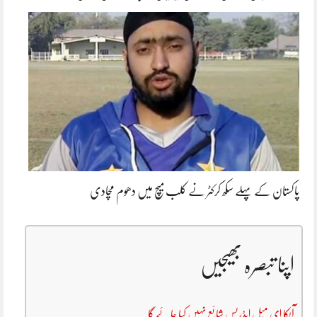
پاکستان کے پہلے سکھ کرکٹر نے کلب میچ میں دھوم مچادی
اپنا تبصرہ بھیجیں
آپکا ای میل ایڈریس شائع نہیں کیا جائے گا