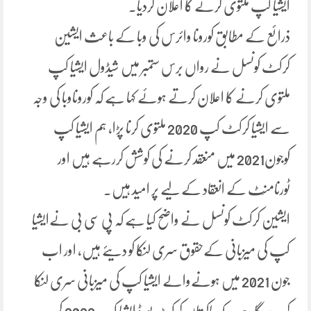
ایشیا کپ ملتوی کرنے کا اعلان کردیا۔
ذرائع کے مطابق کورونا وائرس کی وبا کے باعث ایشین
کرکٹ کونسل نے رواں برس ستمبر میں شیڈول ایشیا کپ
ملتوی کرنے کا اعلان کرتے ہوئے کہا ہے کہ کوروناوبا کی وجہ
سے ایشیا کرکٹ کپ 2020 ملتوی کرنا پڑا، ہم ایشیا کپ
کوجون2021 میں منعقد کرنے کی کوشش کررہے ہیں اور
ٹورنامنَٹ کے انعقاد کے لیے پر امید ہیں۔
ایشین کرکٹ کونسل نے واضح کیا ہے کہ پی سی بی نےایشیا
کپ کی میزبانی کےحقوق سری لنکا کو دیئے ہیں، اور اب
جون 2021 میں ہونےوالے ایشیا کپ کی میزبانی سری لنکا