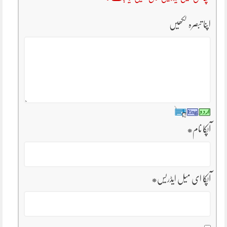
اپنا تبصرہ لکھیں
آپکا نام
*
آپکا ای میل ایڈریس
*