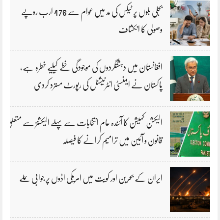
بجلی بلوں پر ٹیکس کی مد میں عوام سے 476 ارب روپے
وصولی کا انکشاف
افغانستان میں دہشتگردوں کی موجودگی خطے کیلیے خطرہ ہے،
پاکستان نے ایمنسٹی انٹرنیشنل کی رپورٹ مسترد کردی
الیکشن کمیشن کا آئندہ عام انتخابات سے پہلے الیکشنز سے متعلق
قانون و آئین میں ترامیم کرانے کا فیصلہ
ایران کے بحرین اور کویت میں امریکی اڈوں پر جوابی حملے