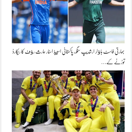
بھارتی فاسٹ باﺅلر ارشدیپ سنگھ، پاکستانی اسپیڈ اسٹار حارث رﺅف کا ریکارڈ
توڑنے کے…