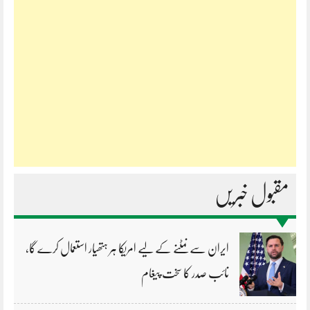
مقبول خبریں
ایران سے نمٹنے کے لیے امریکا ہر ہتھیار استعمال کرے گا،
نائب صدر کا سخت پیغام