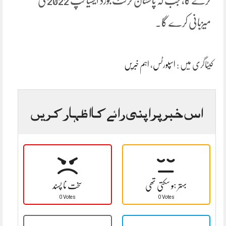
کرے گا، جب کہ پاکستان کرکٹ بورڈ ایشیا کپ 2022 کی
میزبانی کرے گا۔
کیٹاگری میں :
اسپورٹس
،
اہم خبریں
اس خبر پر اپنی رائے کا اظہار کریں
بہتر ہو سکتی تھی
سخت نا پسند
0 Votes
0 Votes