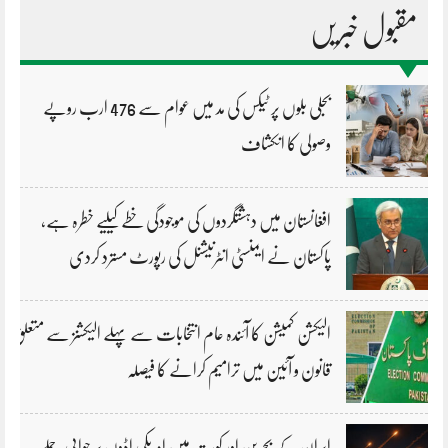
مقبول خبریں
بجلی بلوں پر ٹیکس کی مد میں عوام سے 476 ارب روپے
وصولی کا انکشاف
افغانستان میں دہشتگردوں کی موجودگی خطے کیلیے خطرہ ہے،
پاکستان نے ایمنسٹی انٹرنیشنل کی رپورٹ مسترد کردی
الیکشن کمیشن کا آئندہ عام انتخابات سے پہلے الیکشنز سے متعلق
قانون و آئین میں ترامیم کرانے کا فیصلہ
ایران کے بحرین اور کویت میں امریکی اڈوں پر جوابی حملے