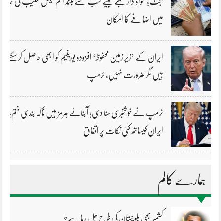
بجٹ؛ تنخواہ دار طبقے کیلیے سب سے بلند انکم ٹیکس سلیب کی حد
میں اضافے کا امکان
ایران کے ’زیر زمین محفوظ‘ افزودہ یورینیم کو ابھی حاصل کرسکتے
ہیں مگر ضرورت نہیں، ٹرمپ
ٹرمپ نے خوشخبری سنا دی؛ آبنائے ہرمز میں ناکہ بندی ختم؛
ایران کیساتھ کئی نکات پر اتفاق
ہمارے کالم
کشمیر بھی بلوچستان کی طرح جل رہا ہے؟