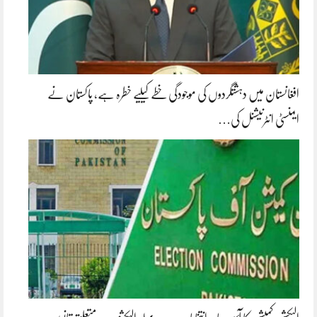
افغانستان میں دہشتگردوں کی موجودگی خطے کیلیے خطرہ ہے، پاکستان نے
ایمنسٹی انٹرنیشنل کی…