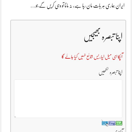
ایران ہماری ہر بات مان رہا ہے، نہ مانا تو وہی کریں گے جو…
اپنا تبصرہ بھیجیں
آپکا ای میل ایڈریس شائع نہیں کیا جائے گا
اپنا تبصرہ لکھیں