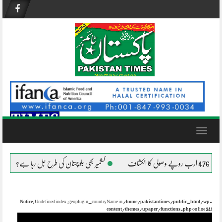
Skip
to
content
Toggle
navigation
کشمیر بھی بلوچستان کی طرح جل رہا ہے؟
افغانستان میں 
Notice
: Undefined index: geoplugin_countryName in
/home/pakistantimes/public_html/wp-
content/themes/upaper/functions.php
on line
341