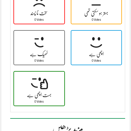
بہتر ہو سکتی تھی
سخت نا پسند
0 Votes
0 Votes
اچھی ہے
ٹھیک ہے
0 Votes
0 Votes
بہت اچھی ہے
0 Votes
مزید پڑھیں