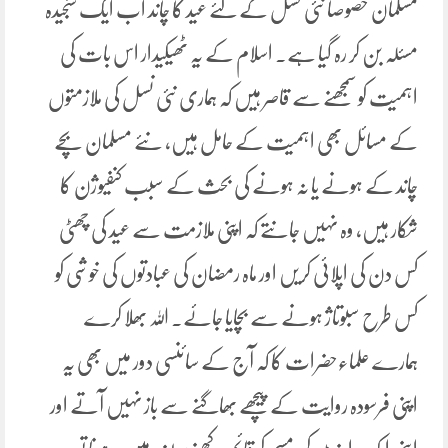
مسلمان خصوصاً نئی نسل کے لئے عید کا چاند اب ایک سنجیدہ
مسئلہ بن کر رہ گیا ہے۔ اسلام کے یہ ٹھیکیدار اس بات کی
اہمیت کو سمجھنے سے قاصر ہیں کہ ہماری نئی نسل کی ملازمتوں
کے مسائل بھی اہمیت کے حامل ہیں، نئے مسلمان بچے
چاند کے ہونے یا نہ ہونے کی بحث کے سبب کنفیوژن کا
شکار ہیں، وہ نہیں جانتے کہ اپنی ملازمت سے عید کی چھٹی
کس دن کی اپلائی کریں اور ماہ رمضان کی عبادتوں کی خوشی کو
کس طرح سبوتاژ ہونے سے بچایا جائے۔ اللہ بھلا کرے
ہمارے علماءحضرات کا کہ آج کے سائنسی دور میں بھی یہ
اپنی فرسودہ روایت کے پیچھے بھاگنے سے باز نہیں آتے اور