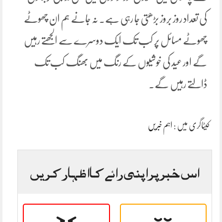
کی تعداد روز بروز بڑھتی جا رہی ہے۔ نہ جانے ہم ان چھوٹے
چھوٹے مسائل پر کب تک ایک دوسرے سے الجھتے رہیں
گے اور عید کی خوشیوں کے رنگ میں بھنگ کب تک
ڈالتے رہیں گے۔
کیٹاگری میں :
اہم خبریں
اس خبر پر اپنی رائے کا اظہار کریں