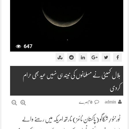
647
ہلال کمیٹی نے مسلمانوں کی نیند ہی نہیں عید بھی حرام
کردی
admin
0 تبصرے
ٹورنٹو/شکاگو (پاکستان ٹائمز) نارتھ امریکہ میں رہنے والے