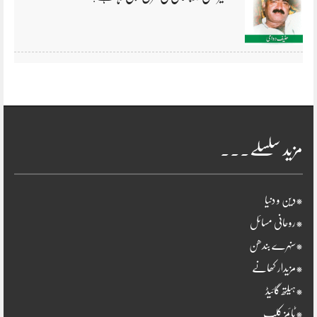
مزید سلسلے۔۔۔
*دین و دنیا
*روحانی مسائل
*سنہرے بندھن
*مزیدار کھانے
*ہیلتھ گائیڈ
*ٹائمز کلب