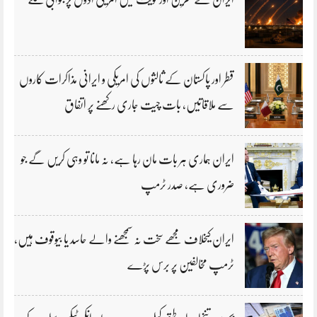
قطر اور پاکستان کے ثالثوں کی امریکی و ایرانی مذاکرات کاروں
سے ملاقاتیں، بات چیت جاری رکھنے پر اتفاق
ایران ہماری ہر بات مان رہا ہے، نہ مانا تو وہی کریں گے جو
ضروری ہے، صدر ٹرمپ
ایران کیخلاف مجھے سخت نہ سمجھنے والے حاسد یا بیوقوف ہیں،
ٹرمپ مخالفین پر برس پڑے