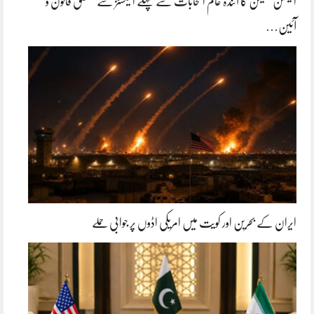
الیکشن کمیشن کا آئندہ عام انتخابات سے پہلے الیکشنز سے متعلق قانون و
آئین…
ایران کے بحرین اور کویت میں امریکی اڈوں پر جوابی حملے