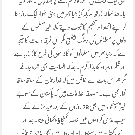
اپنی ایک اینٹ کی مسجد کو قائم رکھنے پر بضد ہیں۔ ہونا تو یہ
چاہئے تھا کہ نارتھ امریکہ کیا دنیا بھر میں دینی تہوار ایک روز منا
کر اپنے اتحاد اور تنظیم کا ثبوت دیتے تاکہ غیر مسلموں کے
دلوں پر مسلمانوں کی دھاگ بیٹھتی مگر اس فرقہ واریت کا نتیجہ
ہے کہ دنیا بھر میں مسلمانوں کو گاجر مولی کی طرح کاٹا جارہا ہے
اور ظلم و جبر وہ کا بازار گرم ہے کہ انسانیت بھی شرما جائے۔
مگر ہم اس بات سے غافل ہیں کہ خدا رحمان کے ساتھ ساتھ
قہار بھی ہے۔ مصدقہ اطلاعات ہیں کہ پاکستان کے صوبے
خیبرپختونخواہ میں بھی 28 روزوں کے بعد عید منانے کے
سبب مذہبی گروہوں میں خاصہ کھنچاﺅ دکھائی دیتا ہے اور
نئے پاکستان میں صوبوں اور اداروں میں بھی مذہبی ترجمانوں