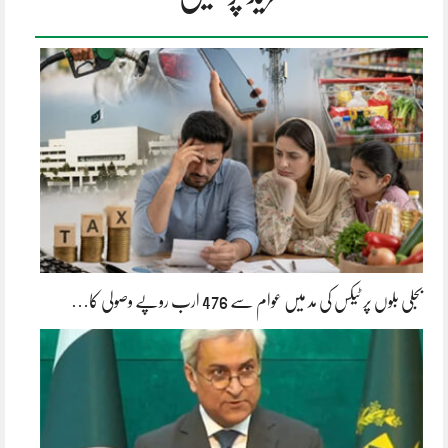
بجلی بلوں پر ٹیکس کی مد میں عوام سے 476 ارب روپے وصولی کا…