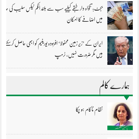
بجٹ؛ تنخواہ دار طبقے کیلیے سب سے بلند انکم ٹیکس سلیب کی حد
میں اضافے کا امکان
ایران کے ’زیر زمین محفوظ‘ افزودہ یورینیم کو ابھی حاصل کرسکتے
ہیں مگر ضرورت نہیں، ٹرمپ
ہمارے کالم
نظام ناکام ہو چکا