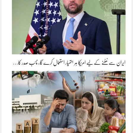
ایران سے نمٹنے کے لیے امریکا ہر ہتھیار استعمال کرے گا، نائب صدر کا…