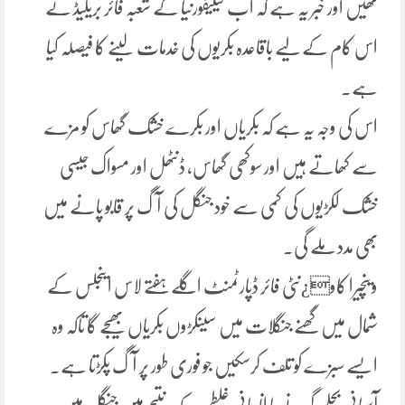
تھیں اور خبر یہ ہے کہ اب کیلیفورنیا کے شعبہ فائر بریگیڈ نے
اس کام کے لیے باقاعدہ بکریوں کی خدمات لینے کا فیصلہ کیا
ہے۔
اس کی وجہ یہ ہے کہ بکریاں اور بکرے خشک گھاس کو مزے
سے کھاتے ہیں اور سوکھی گھاس، ڈنٹھل اور مسواک جیسی
خشک لکڑیوں کی کمی سے خود جنگل کی آگ پر قابو پانے میں
بھی مدد ملے گی۔
وینچیرا کاو¿نٹی فائر ڈپارٹمنٹ اگلے ہفتے لاس اینجلس کے
شمال میں گھنے جنگلات میں سینکڑوں بکریاں بھیجے گا تاکہ وہ
ایسے سبزے کو تلف کرسکیں جو فوری طور پر آگ پکڑتا ہے۔