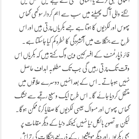
آسمانی بجلی گرنے یا انسانی غلطی کے نتیجے میں جنگل میں
لگنے والی آگ پھیلنے میں سب سے اہم کردار سوکھی گھاس
پھوس اور لکڑیوں کا ہوتا ہے جسے بکریاں چرتی ہیں اور اس
طرح سے جنگلات میں آتشزدگی کا خطرہ کم کیا جاسکتا ہے۔
فائر ڈپارٹمنٹ کے افسر کین وین وِگ کہتے ہیں کہ بکریاں اس
وقت تک چرتی رہیں گی جب تک مطلوبہ اہداف حاصل
نہیں ہوجاتے۔ اس کے بعد انہیں دوسرے علاقوں میں
منتقل کردیا جائے گا۔ اس طرح ایک وسیع رقبے سے خشک
گھاس پھوس اور مسواک جیسی لکڑیوں کا صفایا کرنا ممکن ہوگا۔
لیکن یہ تصویر بالکل نیا نہیں کیونکہ دنیا کے دیگر مقامات پر
بھی بکریوں اور دیگر مویشیوں کے ذریعے جنگلات کی تراش