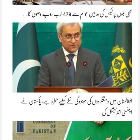
بجلی بلوں پر ٹیکس کی مد میں عوام سے 476 ارب روپے وصولی کا…
افغانستان میں دہشتگردوں کی موجودگی خطے کیلیے خطرہ ہے، پاکستان نے
ایمنسٹی انٹرنیشنل کی…