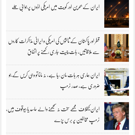
ایران کے بحرین اور کویت میں امریکی اڈوں پر جوابی حملے
قطر اور پاکستان کے ثالثوں کی امریکی و ایرانی مذاکرات کاروں
سے ملاقاتیں، بات چیت جاری رکھنے پر اتفاق
ایران ہماری ہر بات مان رہا ہے، نہ مانا تو وہی کریں گے جو
ضروری ہے، صدر ٹرمپ
ایران کیخلاف مجھے سخت نہ سمجھنے والے حاسد یا بیوقوف ہیں،
ٹرمپ مخالفین پر برس پڑے