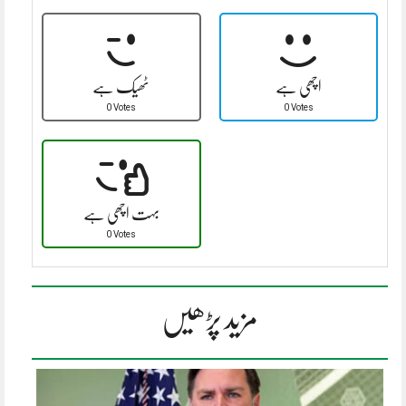
اچھی ہے
ٹھیک ہے
0 Votes
0 Votes
بہت اچھی ہے
0 Votes
مزید پڑھیں