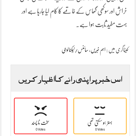
خراش اور سوکھی گھاس کے خاتمے کا کام لیا جارہا ہے اور
بہت مفید ثابت ہوا ہے۔
کیٹاگری میں :
اہم خبریں
،
سائنس/ٹیکنالوجی
اس خبر پر اپنی رائے کا اظہار کریں
بہتر ہو سکتی تھی
سخت نا پسند
0 Votes
0 Votes