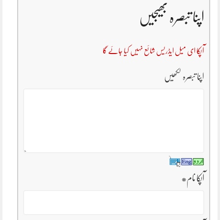
اپنا تبصرہ بھیجیں
آپکا ای میل ایڈریس شائع نہیں کیا جائے گا
اپنا تبصرہ لکھیں
آپکا نام
*