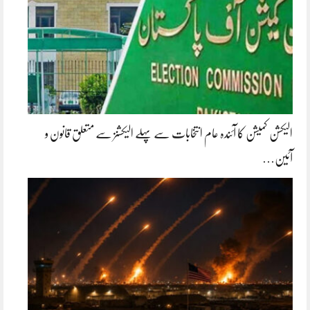
الیکشن کمیشن کا آئندہ عام انتخابات سے پہلے الیکشنز سے متعلق قانون و
آئین…