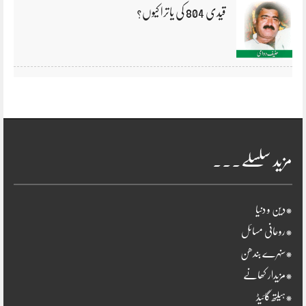
قیدی 804 کی یاترا کیوں؟
مزید سلسلے۔۔۔
*دین و دنیا
*روحانی مسائل
*سنہرے بندھن
*مزیدار کھانے
*ہیلتھ گائیڈ