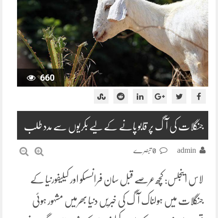
660
جنگلات کی آگ پر قابو پانے کے لیے بکریوں سے مدد طلب
admin
0 تبصرے
لاس اینجلس: کچھ عرصے قبل سان فرانسسکو اور کیلیفورنیا کے
جنگلات میں ہولناک آگ کی خبریں دنیا بھرمیں مشہور ہوئی