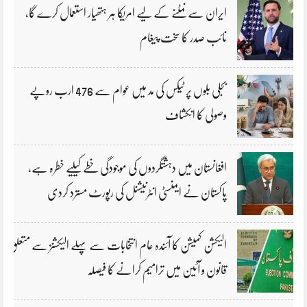
ایران سے نمٹنے کے لیے امریکا ہر ہتھیار استعمال کرے گا،
نائب صدر کا سخت پیغام
بجلی بلوں پر ٹیکس کی مد میں عوام سے 476 ارب روپے
وصولی کا انکشاف
افغانستان میں دہشتگردوں کی موجودگی خطے کیلیے خطرہ ہے،
پاکستان نے ایمنسٹی انٹرنیشنل کی رپورٹ مسترد کردی
الیکشن کمیشن کا آئندہ عام انتخابات سے پہلے الیکشنز سے متعلق
قانون و آئین میں ترامیم کرانے کا فیصلہ