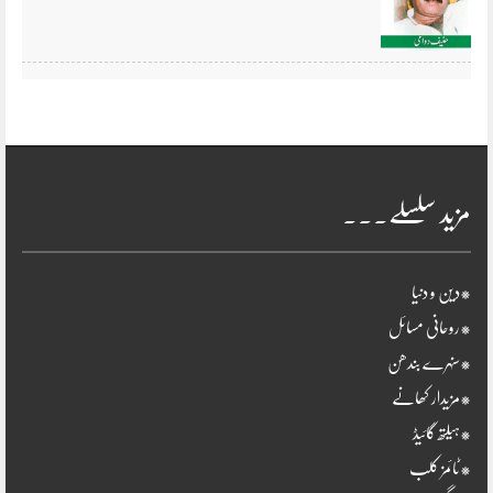
مزید سلسلے۔۔۔
*دین و دنیا
*روحانی مسائل
*سنہرے بندھن
*مزیدار کھانے
*ہیلتھ گائیڈ
*ٹائمز کلب