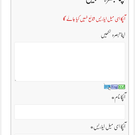
آپکا ای میل ایڈریس شائع نہیں کیا جائے گا
اپنا تبصرہ لکھیں
آپکا نام
*
آپکا ای میل ایڈریس
*