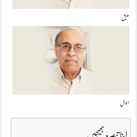
عیش
احوال
اپنا تبصرہ بھیجیں