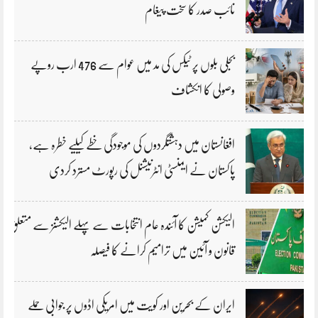
نائب صدر کا سخت پیغام
بجلی بلوں پر ٹیکس کی مد میں عوام سے 476 ارب روپے
وصولی کا انکشاف
افغانستان میں دہشتگردوں کی موجودگی خطے کیلیے خطرہ ہے،
پاکستان نے ایمنسٹی انٹرنیشنل کی رپورٹ مسترد کردی
الیکشن کمیشن کا آئندہ عام انتخابات سے پہلے الیکشنز سے متعلق
قانون و آئین میں ترامیم کرانے کا فیصلہ
ایران کے بحرین اور کویت میں امریکی اڈوں پر جوابی حملے