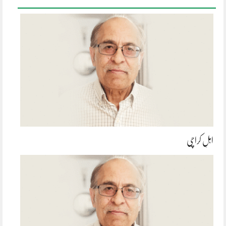
اہلِ کراچی