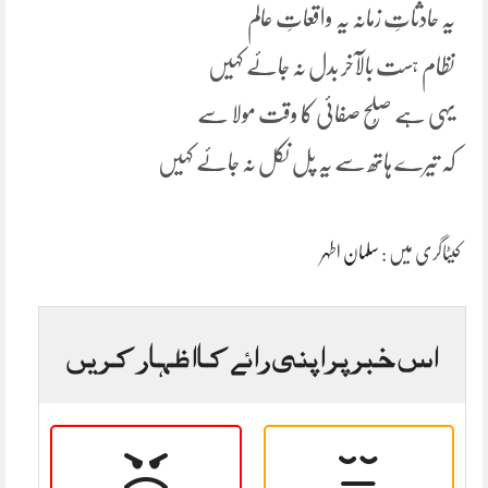
یہ حادثاتِ زمانہ یہ واقعاتِ عالم
نظام ہست بالآخر بدل نہ جائے کہیں
یہی ہے صُلح صفائی کا وقت مولا سے
کہ تیرے ہاتھ سے یہ پل نکل نہ جائے کہیں
کیٹاگری میں :
سلمان اطہر
اس خبر پر اپنی رائے کا اظہار کریں