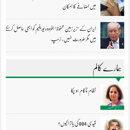
میں اضافے کا امکان
ایران کے ’زیر زمین محفوظ‘ افزودہ یورینیم کو ابھی حاصل کرسکتے
ہیں مگر ضرورت نہیں، ٹرمپ
ہمارے کالم
نظام ناکام ہو چکا
قیدی 804 کی یاترا کیوں؟