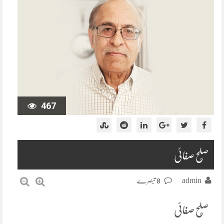
467
صُلح صفائی
admin
0 تبصرے
صُلح صفائی