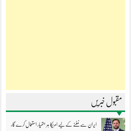
مقبول خبریں
ایران سے نمٹنے کے لیے امریکا ہر ہتھیار استعمال کرے گا،