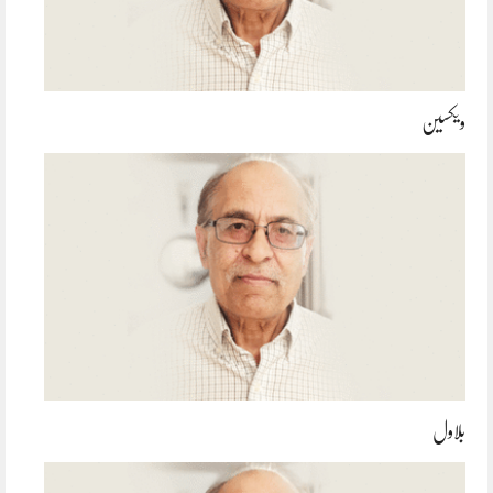
ویکسین
بلاول