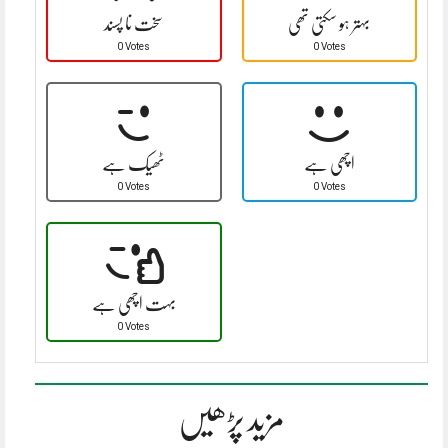
بہتر ہو سکتی تھی
سخت نا پسند
0 Votes
0 Votes
اچھی ہے
ٹھیک ہے
0 Votes
0 Votes
بہت اچھی ہے
0 Votes
مزید پڑھیں