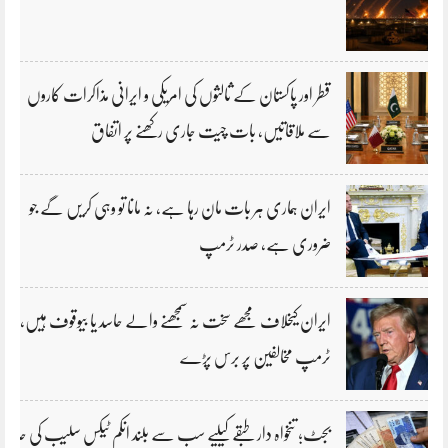
قطر اور پاکستان کے ثالثوں کی امریکی و ایرانی مذاکرات کاروں
سے ملاقاتیں، بات چیت جاری رکھنے پر اتفاق
ایران ہماری ہر بات مان رہا ہے، نہ مانا تو وہی کریں گے جو
ضروری ہے، صدر ٹرمپ
ایران کیخلاف مجھے سخت نہ سمجھنے والے حاسد یا بیوقوف ہیں،
ٹرمپ مخالفین پر برس پڑے
بجٹ؛ تنخواہ دار طبقے کیلیے سب سے بلند انکم ٹیکس سلیب کی حد