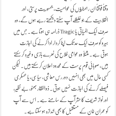
وقتاً فوقتاً ان رہمناﺅں کی عوامیت، جمہوریت پرستی، اور
انقلابیت کے جو غلغلے آپ سنتے دیکھتے رہے ہوں گے، وہ
صرف ایک المیاتی یا Tragic ڈرامہ ہی ہوتا ہے۔ جس میں
ہیرو کو صرف ایک حد تک اپنا کردار ادا کرنے کی اجازت
ہوتی ہے۔ مثئلاً وہ عوامی فلاح کی نعرے بازی وغیرہ کر سکتے
ہیں، صوبائی قوم پرست کے محدود اعلان کر سکتے ہیں۔ لیکن
کسی حال میں بھی انہیں دور رس معاشی، سیاسی، یا عسکری
فیصلے کرنے کی اجازت نہیں ہوتی۔ ذوالفقار بھٹو، بے نظیر،
اور نواز شریف کا حشر آپ کے سامنے ہے۔ اس سے آپ
کو عمران خان کے مستقبل کا بھی اندازہ ہو سکتا ہے۔