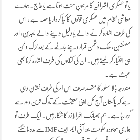
یا تو عسکری اشرافیہ کا مرہونِ منت ہوتا ہے یا طابع۔ ہمارے
معاشی نظام میں عسکری قوتوں کا کیا کردار یا حصہ ہے ، اس
کی طرف اشارہ کرنے والے یا دلیل دینے والے ماہرین، اور
مصنفین، ملک دشمن قرار دیئے جانے کے بعد ترکِ وطن
ہی اختیار کر لیتے ہیں۔ ان کی کتابوں کی طرف اشارہ کرنا بھی
عبث ہے۔
مندرجہ بالا سطور کا مقصد صرف اس امرکی طرف نشان دہی
ہے کہ پاکستان آج کل اپنی معیشت کے تارک ترین دور سے
گزر رہا ہے۔ ہم بھیانک افراطِ زر کا شکار ہیں۔ ایک طرف تو
ہماری موجودہ حکومت جو، آئی ایم ایف IMFسے مدد مانگنے