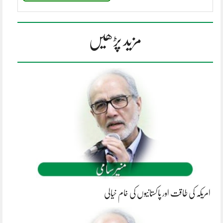
مزید پڑھیں
امریکہ کی طاقت اور پاکستانیوں کی خام خیالی