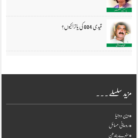
قیدی 804 کی یاترا کیوں؟
مزید سلسلے۔۔۔
*دین و دنیا
*روحانی مسائل
*سنہرے بندھن