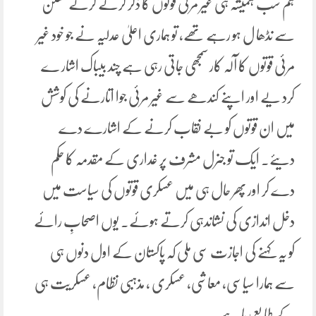
ہم سب ہمیشہ ہی غیر مرئی قوتوں کا ذکر کرتے کرتے تھکن
سے نڈھا ل ہو رہے تھے، تو ہماری اعلیٰ عدلیہ نے جو خود غیر
مرئی قوتوں کا آلہ کار سمجھی جاتی رہی ہے چند بیباک اشار ے
کرد یے اور اپنے کندھے سے غیر مرئی جوا اتارنے کی کوشش
میں ان قوتوں کو بے نقاب کرنے کے اشارے دے
دیئے۔ ایک تو جنرل مشرف پر غداری کے مقدمہ کا حکم
دے کر اور پھر حال ہی میں عسکری قوتوں کی سیاست میں
دخل اندازی کی نشاندہی کرتے ہوئے۔ یوں اصحابِ رائے
کو یہ کہنے کی اجازت سی ملی کہ پاکستان کے اول دنوں ہی
سے ہمارا سیاسی، معاشی، عسکری ، مذہبی نظام، عسکریت ہی
کے طابع رہا ہے۔