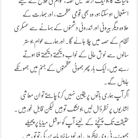
مالیات کا جو ایک از حدقلیل حصہ، عوام کی فلاح کے لیئے
استعمال ہو سکتا ہو، وہ بھی قومی عظمت ، اور بھارت کے
علاوہ دیگر بیرونی اور اندرونی دشمنوں کے بہانے سے عسکری
نظام کے حصہ میں چلا جائے گا۔ اور ہمارے عوام جو ستر
سالوں سے خوش حالی کے خواب دیکھتے دیکھتے فنا ہوتے
رہے ہیں، ایک بار پھر جھوٹی عظمتوں کے جہنم میں جھونکے
جایئں گے۔
اگر آپ ہماری باتوں پر یقین نہیں کرنا چاہتے تو ان معاشی
اشاریوں پر نظر ڈال لیں جو خشک تو ہیں لیکن قابلِ غور ہیں۔
حقیقت تک پہنچنے کے لیئے آپ کو سوشل میڈیا پر پھیلے
جھوٹ، ٹی وی اینکروں اور خود ساختہ ماہرین کی تو تو ، میں