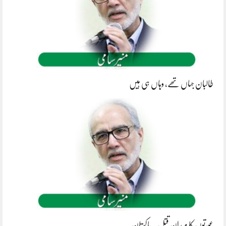
طالبان جہاں تھے، وہاں ہی ہیں
عورتوں کا میدانِ قتل ۔ پاکستان