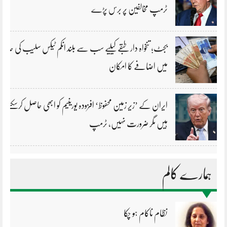
ٹرمپ مخالفین پر برس پڑے
بجٹ؛ تنخواہ دار طبقے کیلیے سب سے بلند انکم ٹیکس سلیب کی حد
میں اضافے کا امکان
ایران کے ’زیر زمین محفوظ‘ افزودہ یورینیم کو ابھی حاصل کرسکتے
ہیں مگر ضرورت نہیں، ٹرمپ
ہمارے کالم
نظام ناکام ہو چکا