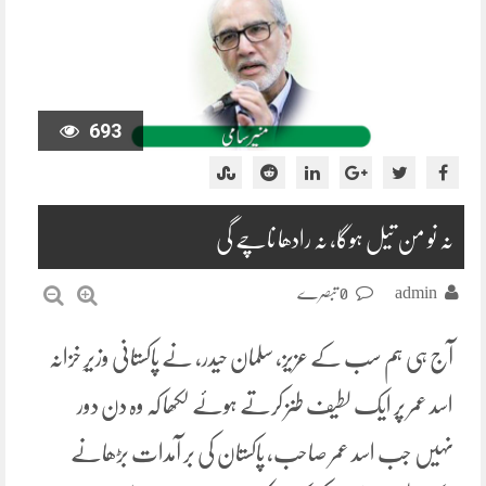
693
نہ نو من تیل ہوگا، نہ رادھا ناچے گی
admin
0 تبصرے
آج ہی ہم سب کے عزیز، سلمان حیدر، نے پاکستانی وزیرِ خزانہ
اسد عمر پر ایک لطیف طنز کرتے ہوئے لکھا کہ وہ دن دور
نہیں جب اسد عمر صاحب، پاکستان کی بر آمدات بڑھانے