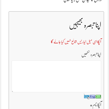
اپنا تبصرہ بھیجیں
آپکا ای میل ایڈریس شائع نہیں کیا جائے گا
اپنا تبصرہ لکھیں
آپکا نام
*