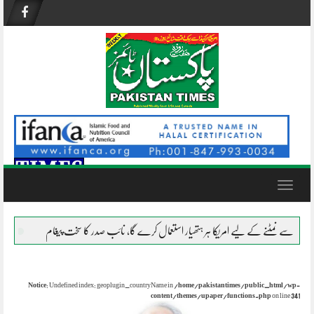
Skip
to
content
Toggle
navigation
ے کے لیے امریکا ہر ہتھیار استعمال کرے گا، نائب صدر کا سخت پیغام
نظام ناکام ہو چکا
Notice
: Undefined index: geoplugin_countryName in
/home/pakistantimes/public_html/wp-
content/themes/upaper/functions.php
on line
341