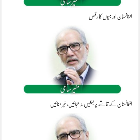
افغانستان اور بلیّوں کا رقص
افغانستان کے تماشے پر بغلیں نہ بجائیں، خیر منائیں