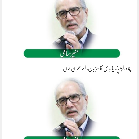
پنڈورا پیپرز، یا بدی کا مرتبان، اور عمران خان