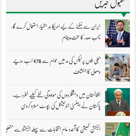
مقبول خبریں
ایران سے نمٹنے کے لیے امریکا ہر ہتھیار استعمال کرے گا،
نائب صدر کا سخت پیغام
بجلی بلوں پر ٹیکس کی مد میں عوام سے 476 ارب روپے
وصولی کا انکشاف
افغانستان میں دہشتگردوں کی موجودگی خطے کیلیے خطرہ ہے،
پاکستان نے ایمنسٹی انٹرنیشنل کی رپورٹ مسترد کردی
الیکشن کمیشن کا آئندہ عام انتخابات سے پہلے الیکشنز سے متعلق