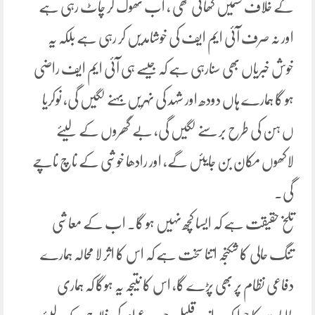
کے خلاف قسمیں کھاتی تھی ، اب تھوک کر چاٹ رہی ہے
اور نہ صرف آئی ایم ایف کی خوشامدیں کر رہی ہے بلکہ یہ
خوش خبریاں بھی سنارہی ہے کہ جیسے ہی آئی ایم ایف راضی
ہو گا ہمارے ہاں دودھ اور شہد کی نہریں بہنے لگیں گی، نوکریا
ں ہن کی طرح بر سنے لگیں گی، بے گھروں کے لیئے
لاکھوں مکان بن جایئں گے، اور رادھا خوشی کے ناچ ناچے
گی۔
تلخ حقیقت ہے کہ ایسا کچھ نہیں ہو گا۔ اب کے معاشی
تنگ حالی کا شکنجہ اتنا سخت ہے کہ اس کا اثر لا محالہ ہمارے
دفاعی نظام پر بھی پڑے گا، اس کا نتیجہ یہ ہوگا کہ ہماری