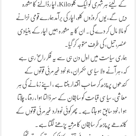
کے لیئے ہر شہری کو ایک کلو Kilo، اچا رڈالنے کا مشورہ
دیں گے، یوں کروڑوں کلو، اچار کی برآمد ہمارے قومی خزانے
کو مالا مال کر دے گی۔ ان کا یہ مشور ہ ہمیں اچار کے بنیادی
عنصر، تیل، کی طرف متوجہ کر گیا۔
ہماری سیاست میں اول دن ہی سے یہ فکر راسخ رہی ہے
کہ، ہر آنے ولا سیاسی حکمران، جو خود غیر مرئی قوتوں کے
کندھوں پر چڑھ کر صاحبِ اقتدار بنتا ہے ، اپنے زمانے کی ہر
معاشی، سیاسی قباحت کو سابقان کے سر ڈالتا ہوا ، روتا ، چلّاتا
ہو ا ,خود سابق ہو جاتا ہے۔ پھر کوئی نووارد غیر مرئی قوتوں کے
کاندھے پر چڑھ کر سابقان کا مرثیہ پڑھنے لگتا ہے۔