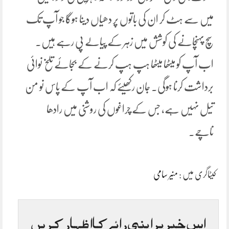
میں سے ہٹ کر ان کی باتوں پر دھیاں دینا ہوگا جو آپ تک
سچ پہنچانے کی کوشش میں زہر کے پیالے پی رہے ہیں۔
اب آپ کو میٹھا میٹھا ہپ ہپ کرنے کے بجائے تلخ نوائی
برداشت کرنا ہوگی۔ جان رکھیئے کہ اب آپ کے پاس نو من
تیل نہیں ہے، جس کے چراغوں کی روشنی میں رادھا
ناچے۔
کیٹاگری میں :
منیر سامی
اس خبر پر اپنی رائے کا اظہار کریں