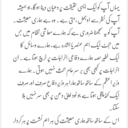
یہاں آپ کو ایک ایسی حقیقت پر دھیان دینا ہوگا، جو ہمیشہ
آپ کی نظر سے اوجھل رہتی ہے۔ وہ ہے ہماری معیشت۔
آپ کو یہ سمجھنا ضروری ہے کہ ہمارے معاشی نظام میں جس
میں بجٹ ایک اہم عنصر یا اشارہ ہے، ہمارے وسائل کا
ایک خطیر حصہ ہمارے دفاعی اخراجات پر خرچ ہوتا ہے۔ ان
اخراجات پر کبھی بھی بر سرِ عام بحث نہیں ہوتی۔ ہمارے
وزیرِ اعظم کے ساتھ ساتھ ہمارا ہر وزیرِ دفاع صرف اور صرف
ایک کٹھ پتلی ہوتا ہے جو خود اپنی دھن پر بھی سر نہیں ہلا
سکتا۔
اس کے ساتھ ساتھ ہماری معیشت کی ہر اہم نشست پر ہر کردار