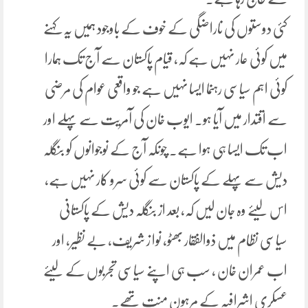
کئی دوستوں کی ناراضگی کے خوف کے باوجود ہمیں یہ کہنے
میں کوئی عار نہیں ہے کہ، قیام پاکستان سے آج تک ہمارا
کوئی اہم سیاسی رہنما ایسا نہیں ہے جو واقعی عوام کی مرضی
سے اقتدار میں آیا ہو۔ ایوب خان کی آمریت سے پہلے اور
اب تک ایسا ہی ہوا ہے۔ چونکہ آج کے نوجوانوں کو بنگلہ
دیش سے پہلے کے پاکستان سے کوئی سرو کار نہیں ہے،
اس لیئے وہ جان لیں کہ، بعد از بنگلہ دیش کے پاکستانی
سیاسی نظام میں ذوالفقار بھٹو، نوا ز شریف، بے نظیر، اور
اب عمران خان ، سب ہی اپنے سیاسی تجربوں کے لیئے
عسکری اشرافیہ کے مرہونِ منت تھے۔