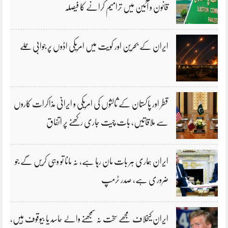
قانون و آئین میں ترامیم کرانے کا فیصلہ
ایران کے بحرین اور کویت میں امریکی اڈوں پر جوابی حملے
قطر اور پاکستان کے ثالثوں کی امریکی و ایرانی مذاکرات کاروں
سے ملاقاتیں، بات چیت جاری رکھنے پر اتفاق
ایران ہماری ہر بات مان رہا ہے، نہ مانا تو وہی کریں گے جو
ضروری ہے، صدر ٹرمپ
ایران کیخلاف مجھے سخت نہ سمجھنے والے حاسد یا بیوقوف ہیں،