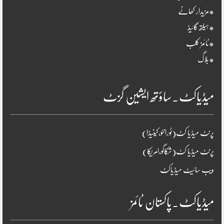
*مزیدار کھانے
*ہیلتھ گائیڈ
*ٹائمز کلب
*بلاگ
میڈیاکٹ۔ساؤتھ ایشین گزٹ
پرنٹ میڈیا کٹ(ٹورانٹو،کینیڈا)
پرنٹ میڈیا کٹ(شکاگو،امریکا)
ویب سائیٹ میڈیاکٹ
میڈیاکٹ۔پاکستان ٹائمز