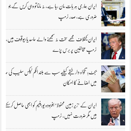
ایران ہماری ہر بات مان رہا ہے، نہ مانا تو وہی کریں گے جو
ضروری ہے، صدر ٹرمپ
ایران کیخلاف مجھے سخت نہ سمجھنے والے حاسد یا بیوقوف ہیں،
ٹرمپ مخالفین پر برس پڑے
بجٹ؛ تنخواہ دار طبقے کیلیے سب سے بلند انکم ٹیکس سلیب کی حد
میں اضافے کا امکان
ایران کے ’زیر زمین محفوظ‘ افزودہ یورینیم کو ابھی حاصل کرسکتے
ہیں مگر ضرورت نہیں، ٹرمپ