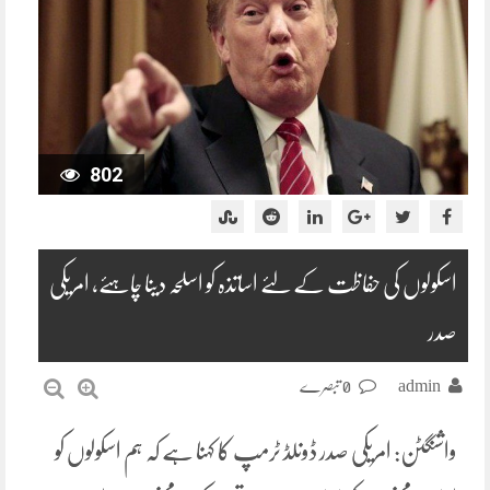
802
اسکولوں کی حفاظت کے لئے اساتذہ کو اسلحہ دینا چاہئے، امریکی
صدر
admin
0 تبصرے
واشنگٹن: امریکی صدر ڈونلڈ ٹرمپ کا کہنا ہے کہ ہم اسکولوں کو