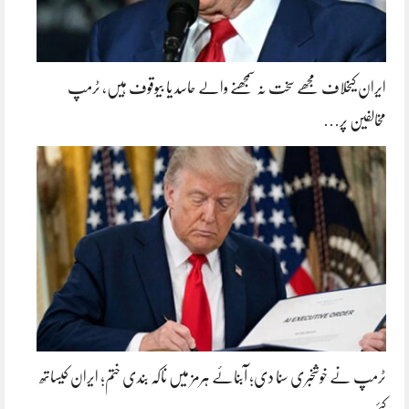
ایران کیخلاف مجھے سخت نہ سمجھنے والے حاسد یا بیوقوف ہیں، ٹرمپ
مخالفین پر…
ٹرمپ نے خوشخبری سنا دی؛ آبنائے ہرمز میں ناکہ بندی ختم؛ ایران کیساتھ