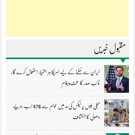
مقبول خبریں
ایران سے نمٹنے کے لیے امریکا ہر ہتھیار استعمال کرے گا،
نائب صدر کا سخت پیغام
بجلی بلوں پر ٹیکس کی مد میں عوام سے 476 ارب روپے
وصولی کا انکشاف