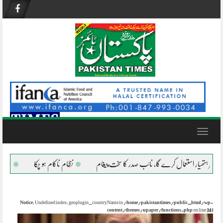
Skip
to
content
Toggle
navigation
استعمال کرے گا، نائب صدر کا سخت پیغام
نظام ناکام ہو چکا
قیدی 804 کی یاترا کیوں؟
Notice
: Undefined index: geoplugin_countryName in
/home/pakistantimes/public_html/wp-
content/themes/upaper/functions.php
on line
341