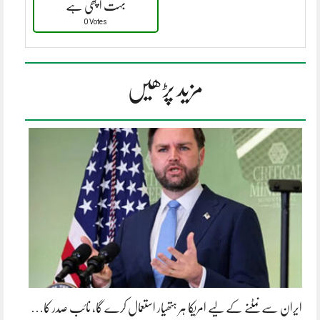
بہت اچھی ہے
0 Votes
مزید پڑھیں
ایران سے نمٹنے کے لیے امریکا ہر ہتھیار استعمال کرے گا، نائب صدر کا…