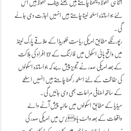
اتنا ہی محفوظ دیکھنا چاہتے ہیں جتنے بینک محفوظ ہیں اس
لئے جو اساتذہ اسلحہ لینا چاہتے ہیں انہیں اجازت دی جائے
گی۔
رپورٹکے مطابق امریکی ریاست فلوریڈا کے علاقے پارک لینڈ
میں واقع ہائی اسکول میں فائرنگ کے 17 افراد کی ہلاکت
کے بعد امریکی صدر نے تجویز پیش ہے کہ جو اساتذہ اسکولوں
کی حفاظت کے لئے اسلحہ رکھنا چاہتے ہیں انہیں اسلحے
کے ساتھ اضافی مراعات بھی دی جائیں گی۔
میڈیا کے مطابق اسکولوں میں حالیہ پیش آنے والے
واقعات کے بعد وائٹ ہاو¿س میں امریکی صدر کی