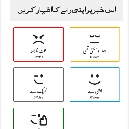
اس خبر پر اپنی رائے کا اظہار کریں
بہتر ہو سکتی تھی
سخت نا پسند
0 Votes
0 Votes
اچھی ہے
ٹھیک ہے
0 Votes
0 Votes