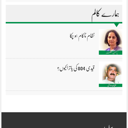
ہمارے کالم
نظام ناکام ہو چکا
قیدی 804 کی یاترا کیوں؟