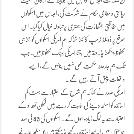
زیرِصدرات اجلاس ہوا جس میں کابینہ کے ارکان سمیت
ریاستی و مقامی حکام نے شرکت کی، اجلاس میں اسکولوں
میں حفاظتی انتظامات کی بہتری پر تبادلہ خیال کیا گیا۔ اس
موقع پر ڈونلڈ ٹرمپ کا کہنا تھا کہ ہم امریکی اسکولوں کو اتنا ہی
محفوظ دیکھنا چاہتے ہیں جتنا امریکی بینک محفوظ ہیں، جب
تک ہم جارحانہ حکمتِ عملی نہیں بنائیں گے، ایسے
واقعات پیش آتے رہیں گے۔
امریکی صدر نے کہا کہ ہم شرح کے اعتبار سے بہت کم
اساتذہ کو اسلحہ دینے کی حمایت کر رہے ہیں لیکن تعداد کے
اعتبار سے یہ لوگ زیادہ ہوں گے۔ اسکولوں کی 40 فی صد
جماعتوں میں ایسے اساتذہ رکھے جاسکتے ہیں جو اسلحہ چلانے