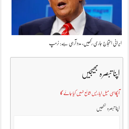
ایرانی احتجاج جاری رکھیں، مدد آرہی ہے: ٹرمپ
اپنا تبصرہ بھیجیں
آپکا ای میل ایڈریس شائع نہیں کیا جائے گا
اپنا تبصرہ لکھیں