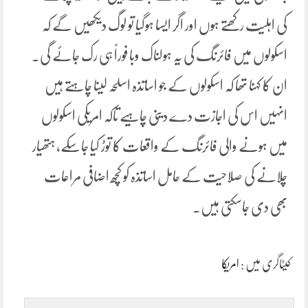
کی اہلیت رکھتے ہوں اور اگر ایسا ہوگیا تو لوگ دیکھیں گے کہ
اسکولوں میں فائرنگ کی یہ ہولناک وبا فوراً ہی رک جائے گی۔
ان کا کہنا تھا کہ اسکولوں کے جو اساتذہ اسلحہ لینا چاہتے ہیں
انہیں اس کی اجازت دے دینی چاہیے تاکہ امریکی اسکولوں
میں ہونے والی فائرنگ کے واقعات کا توڑ کیا جاسکے، ہتھیار
چلانے کی صلاحیت کے حامل اساتذہ کو کچھ اضافی مراعات
بھی دی جاسکتی ہیں۔
کیٹاگری میں :
امریکا