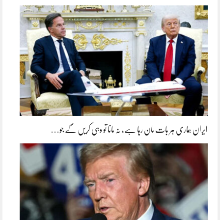
ایران ہماری ہر بات مان رہا ہے، نہ مانا تو وہی کریں گے جو…