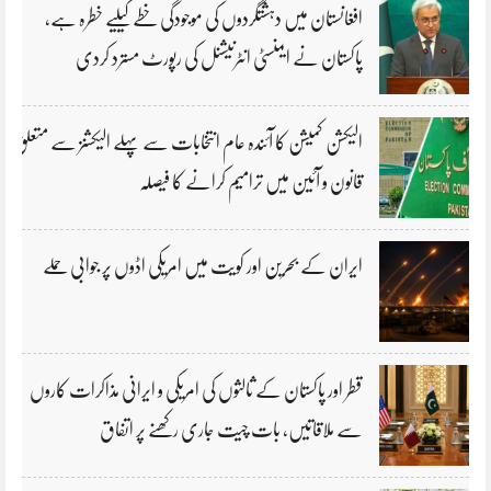
افغانستان میں دہشتگردوں کی موجودگی خطے کیلیے خطرہ ہے،
پاکستان نے ایمنسٹی انٹرنیشنل کی رپورٹ مسترد کردی
الیکشن کمیشن کا آئندہ عام انتخابات سے پہلے الیکشنز سے متعلق
قانون و آئین میں ترامیم کرانے کا فیصلہ
ایران کے بحرین اور کویت میں امریکی اڈوں پر جوابی حملے
قطر اور پاکستان کے ثالثوں کی امریکی و ایرانی مذاکرات کاروں
سے ملاقاتیں، بات چیت جاری رکھنے پر اتفاق