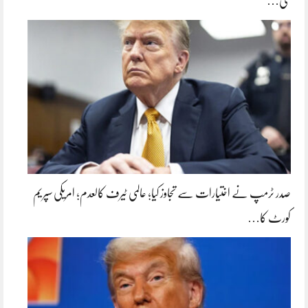
کئی…
صدر ٹرمپ نے اختیارات سے تجاوز کیا؛ عالمی ٹیرف کالعدم؛ امریکی سپریم
کورٹ کا…