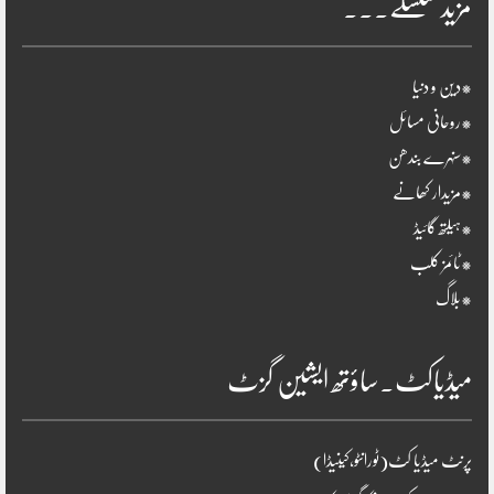
مزید سلسلے۔۔۔
*دین و دنیا
*روحانی مسائل
*سنہرے بندھن
*مزیدار کھانے
*ہیلتھ گائیڈ
*ٹائمز کلب
*بلاگ
میڈیاکٹ۔ساؤتھ ایشین گزٹ
پرنٹ میڈیا کٹ(ٹورانٹو،کینیڈا)