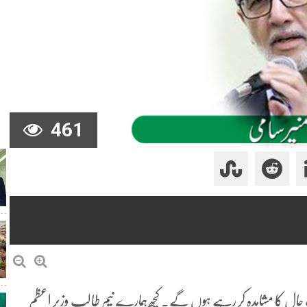
461
ل کا مشاہدہ کر رہے ہوں گے۔ کچھ ہمارے نیم طالب وزیرِ اعظم