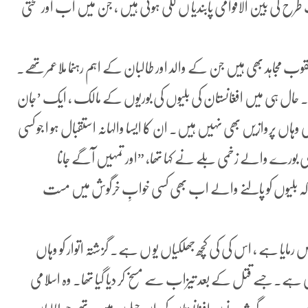
 طرح کی بین الاقوامی پابندیا ں لگی ہوئی ہیں ، جن میں اب اور سختی
مد یعقوب مجاہد بھی ہیں جن کے والد اور طالبان کے اہم رہنما ملاعمرتھے۔
۔ حال ہی میں افغانستان کی بلیوں کی بوریوں کے مالک ، ایک ’جان
 وہاں پروازیں بھی نہیں ہیں۔ ان کا ایسا والہانہ استقبال ہو ا جو کسی
لی بورے والے زخمی بلے نے کہا تھا، ”اور تمہیں آگے جانا
ہ بلیوں کو پالنے والے اب بھی کسی خوابِ خرگوش میں مست
قص رمایا ہے ، اس کی کی کچھ جھلکیاں یو ں ہے۔ گزشتہ اتوار کو وہاں
ش ملی ہے۔جسے قتل کے بعد تیزاب سے مسخ کر دیا گیا تھا۔ وہ اسلامی