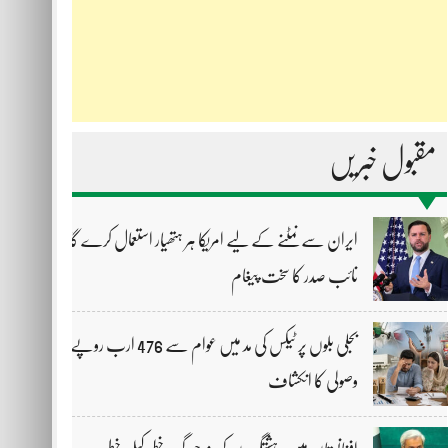
مقبول خبریں
ایران سے نمٹنے کے لیے امریکا ہر ہتھیار استعمال کرے گا،
نائب صدر کا سخت پیغام
بجلی بلوں پر ٹیکس کی مد میں عوام سے 476 ارب روپے
وصولی کا انکشاف