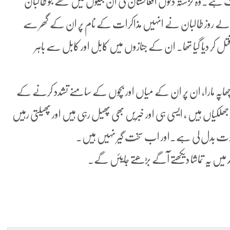
 ہے۔وہ گزشتہ دنوں افغانستان کی ان جیلوں میں تھے جو طالبان
الے روز طالبان نے انہیں مذاکرات کے نام پر ان کے گھر سے
ل کر دیا گیا تھا۔ ان کے جنازوں میں کابل اور کابل سے باہر
 چھاپہ مارا، ان پر ان کے میاں اور بچوں کے سامنے تشدد کرنے کے
د جھلکیاں ہیں ، ایسی ہی اور خبریں بھی پھیل رہی ہیں اور پھیلتی رہیں
نی عادت بدل لی ہے۔اور اب سخت گیر نہیں ہیں۔
ند میں یہ تماشا دیکھتے آگے بڑھتے جایئں گے۔