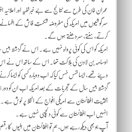
عمران خان کی طرح سے نتائج سے بے خبرخفیہ اور اعلانیہ افغا
سر گوشیوں میں امریکہ کی مفروضہ شکستِ فاش کے افسانے 
کرتے، سنتے، سر دھنتے ہوں گے۔
امریکہ کو اس کی کوئی پرواہ نہیں ہے۔ اس نے گزشتہ بی
اوسامہ بن لادن کی ہلاکت تھا۔ اس کے ساتھ اس نے اس القاعد
دیئے تھے، ایسا تہس نہس کیا کہ اب دوبارہ کسی کو ایسا کرنے کی
گزشتہ بیس سال کے تجربات کے بعد امریکہ اب ان کو دور ہ
اکثریت افغانستان سے امریکی افواج کے انخلا پر خوش ہے۔ چند
انہیں اب افغانستان سے کوئی دلچسپی نہیں ہے۔
آپ جو بھی دیکھ رہے ہوں، ہم تو افغانستان میں بلیوں کا رقص 