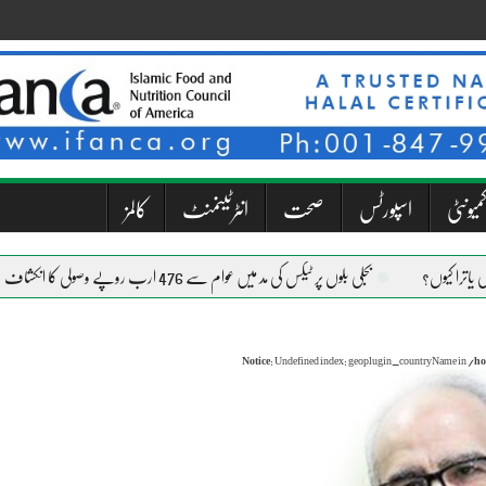
میونٹی
اسپورٹس
صحت
انٹرٹینمنٹ
کالمز
بجلی بلوں پر ٹیکس کی مد میں عوام سے 476 ارب روپے وصولی کا انکشاف
Notice
: Undefined index: geoplugin_countryName in
/ho