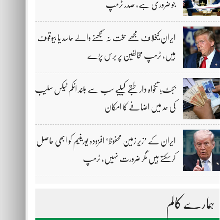
جو ضروری ہے، صدر ٹرمپ
ایران کیخلاف مجھے سخت نہ سمجھنے والے حاسد یا بیوقوف
ہیں، ٹرمپ مخالفین پر برس پڑے
بجٹ؛ تنخواہ دار طبقے کیلیے سب سے بلند انکم ٹیکس سلیب
کی حد میں اضافے کا امکان
ایران کے ’زیر زمین محفوظ‘ افزودہ یورینیم کو ابھی حاصل
کرسکتے ہیں مگر ضرورت نہیں، ٹرمپ
ہمارے کالم