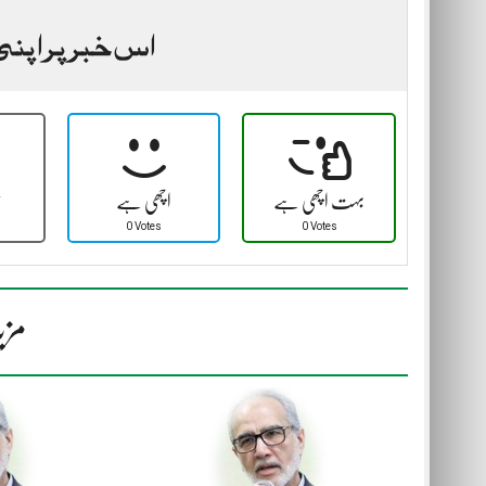
اس خبر پر اپنی
بہت اچھی ہے
اچھی ہے
ٹ
0 Votes
0 Votes
مزی