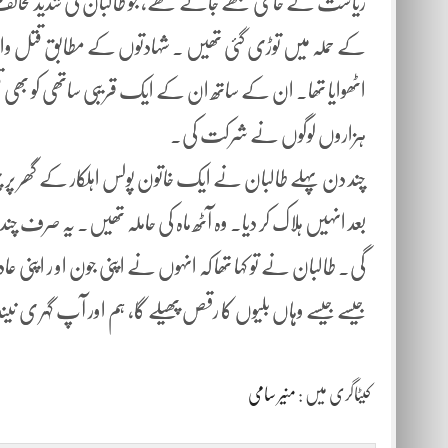
ریاست کے حامی سمجھے جاتے تھے، جو طالبان کی شدید مخالف
کے حملہ میں توڑی گئی تھیں ۔ شہادتوں کے مطابق قتل و
اٹھوایا تھا۔ ان کے ساتھ ان کے ایک قریبی ساتھی کو بھی قت
ہزاروں لوگوں نے شرکت کی۔
چند دن پہلے طالبان نے ایک خاتون پولس اہلکار کے گھر پر
بعد انہیں ہلاک کر دیا۔ وہ آٹھ ماہ کی حاملہ تھیں۔ یہ صرف چن
گی۔ طالبان نے تو کہا تھا کہ انہوں نے اپنی جون او ر اپ
جیسے جیسے وہاں بلیوں کا رقص پھیلے گا، ہم اور آپ گہر ی نی
کیٹاگری میں :
منیر سامی