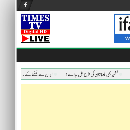
کشمیر بھی بلوچستان کی طرح جل رہا ہے؟
ایران سے نمٹنے کے لیے امریکا ہر ہتھیار اس