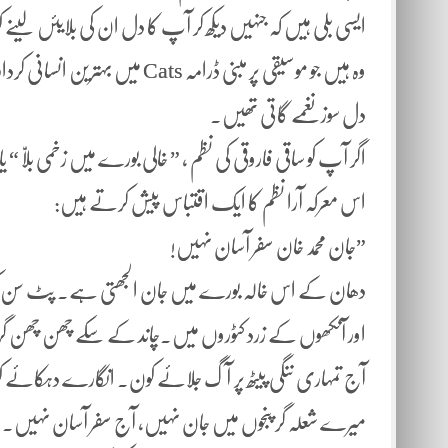
ایسی بلی ہیں کہ جنہیں دیکھ کر آپ کا دل ان کی بلایئں لینے 
وہ ہیں جو موسیقی پر مبنی ڈرامہ
دل سوز نغمے گاتی تھیں۔
اگر آپ کو ساقی فاروقی کی نظم ، ” خالی بورے میں زخمی بلّا “
اس معرکہ آرا نظم کا ایک اقتباس پیش کرتے ہیں:
”جان محمد خان سفر آسان نہیں!
دھان کے اس خالہ بورے میں جان الجھتی ہے۔ پٹ سن ک
اور آنکھوں کے زرد کٹوروں میں۔چاند کے سکے چھن چھن 
آج تمہاری ننگی پیٹھ پر آگ جلائے کون۔ انگارے دہکائے 
میرے شعلہ گر پنجوں میں جان نہیں، آج سفر آسان نہیں۔