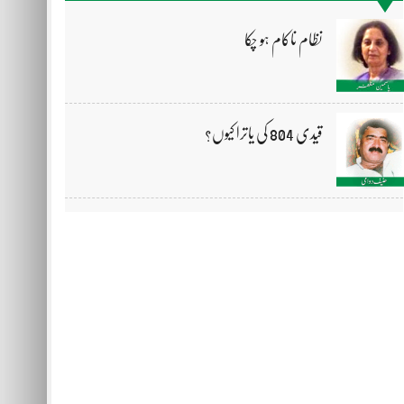
نظام ناکام ہو چکا
قیدی 804 کی یاترا کیوں؟