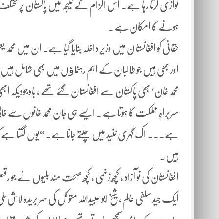
نوازی کرتا رہا ہے۔ اس الزام کے نتیجہ میں پاکستان پر مختلف
ہونے کا امکان ہے۔
حقانی کو افغانستا ن میں وزیرِ داخلہ بنایا گیا ہے۔ ان میں مح
اور بھی ہیں جو طالبان کے اہم رہنماﺅں میں بھی شامل ہیں
محمد خان‘ بھی پاکستان سے افغانستان گئے تھے ، باوجودیکہ ابھی
سربراہِ مملکت کا ہوتا ہے۔ ایسے ہی جان محمد خانوں سے خا
ہے۔۔۔ اک گہری ننید میں چلتے جانا ہے۔ “یوں لگتا ہے ک
ہیں۔
افغانستان کی نو آزاد ، کچھ زخمی ، کچھ صحت مند بلیوں نے جو ر
ایک جید سلفی عالم ، شیخ ابو عبیداللہ متوکل کی سر بریدہ لا