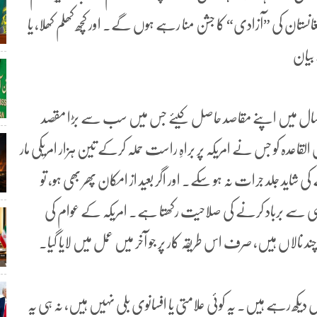
نستان کی ”آزادی“ کا جشن منا رہے ہوں گے۔ اور کچھ کھلم کھلا، یا
بیان
س سال میں اپنے مقاصد حاصل کیئے جس میں سب سے بڑا مقصد
ہ کو جس نے امریکہ پر براہِ راست حملہ کرکے تین ہزار امریکی مار
 شاید جلد جرات نہ ہو سکے۔ اور اگر بعید از امکان پھر بھی ہو، تو
ی سے برباد کرنے کی صلاحیت رکھتا ہے۔ امریکہ کے عوام کی
 نالاں ہیں، صرف اس طریقہ کار پر جو آخر میں عمل میں لایا گیا۔
دیکھ رہے ہیں۔ یہ کوئی علامتی یا افسانوی بلی نہیں ہیں، نہ ہی یہ