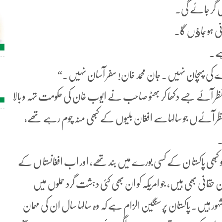
 گر جائے گی۔
نی ہو جاﺅں گا۔
ہے۔
 کی پہچان نہیں۔ جان محمد خان! سفر آسان نہیں۔“
 نظر آئے جسے دکھا کر بھٹو صاحب نے ایوب خان کی حکومت تہہ و بالا
نظر آئےں جو سالہاسے افغان بلیوں کے کبھی منہ چوم رہے تھے،
۔
و کبھی پاکستا ن کے کسی بورے میں بند تھے، اور اب افغانستا ں کے
انی بھی ہیں، جو امریکہ کو ان بھی کئی دہشت گرد حملوں میں
ہیں۔ پاکستان پر سنگین الزام ہے کہ وہ سالہا سال ان کی مہمان