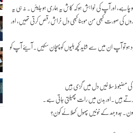
کو چاہے، اور آپ کی خواہش ہو کہ کاش یہ ہماری ہو جایئں۔ نہ ہی یہ
 Cats میں بہترین انسانی کرداروں کی صورت کبھی من موہنا کبھی دل خراش رقص کرتی تھیں، اور
 یاد ہو تو آپ ان میں سے شاید کچھ بلیوں کو پہچان سکیں۔ آیئے آپ کو
ی مضبوط سلاخیں دل میں گڑی ہیں
گرتے ہیں۔اور بدن میں رات پھیلتی جاتی ہے۔
کون۔ جدو جہد کے خونیں پھول کھلائے کون؟