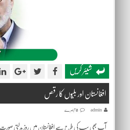
شیئر کریں
افغانستان اور بلیّوں کا رقص
admin
0 تبصرے
آپ بھی سب کی طرح سے افغانستان میں روز بدلتی صورت حا