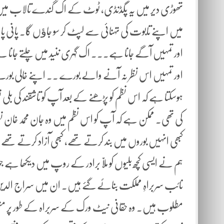
تھوڑی دیر میں یہ پگڈنڈی، ٹوٹ کے اک گندے تالاب میں
میں اپنے تابوت کی تہنائی سے لپٹ کر سو جاﺅں گا۔ پانی پا
اور تمہیں آگے جانا ہے۔۔۔ اک گہری ننید میں چلتے جانا 
اور تمہیں اس نظر نہ آنے والے بورے ۔۔ اپنے خالی بورے
ہوسکتا ہے کہ اس نظم کو پڑھنے کے بعد آپ کو تاشقند کی بلی
کی تھی۔ ممکن ہے کہ آپ کو اس نظم میں وہ جان محمد خان 
کبھی انہیں بوروں میں بند کرتے تھے، کبھی آزاد کرتے تھے
ہم نے ایسی کچھ بلیوں کو ملاّ برادر کے روپ میں دیکھا ہے ج
نائب سربراہِ مملکت بنائے گئے ہیں۔ ان میں سراج الدین حق
مطلوب ہیں۔ وہ حقانی نیٹ ورک کے سربراہ کے طور پر مشہور 