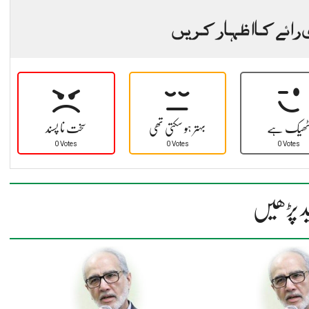
 رائے کا اظہار کریں
ھیک ہے
بہتر ہو سکتی تھی
سخت نا پسند
0 Votes
0 Votes
0 Votes
د پڑھیں