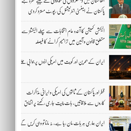
افغانستان میں دہشتگردوں کی موجودگی خطے کیلیے خطرہ ہے،
پاکستان نے ایمنسٹی انٹرنیشنل کی رپورٹ مسترد کردی
الیکشن کمیشن کا آئندہ عام انتخابات سے پہلے الیکشنز سے
متعلق قانون و آئین میں ترامیم کرانے کا فیصلہ
ایران کے بحرین اور کویت میں امریکی اڈوں پر جوابی حملے
قطر اور پاکستان کے ثالثوں کی امریکی و ایرانی مذاکرات
کاروں سے ملاقاتیں، بات چیت جاری رکھنے پر اتفاق
ایران ہماری ہر بات مان رہا ہے، نہ مانا تو وہی کریں گے