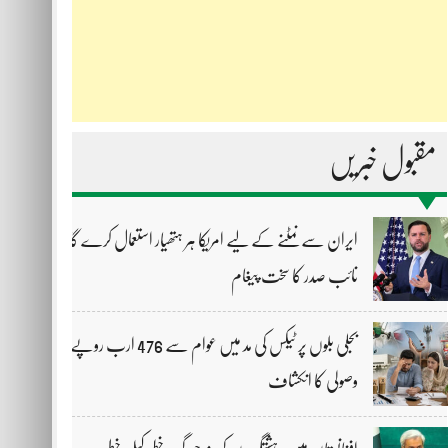
مقبول خبریں
ایران سے نمٹنے کے لیے امریکا ہر ہتھیار استعمال کرے گا،
نائب صدر کا سخت پیغام
بجلی بلوں پر ٹیکس کی مد میں عوام سے 476 ارب روپے
وصولی کا انکشاف