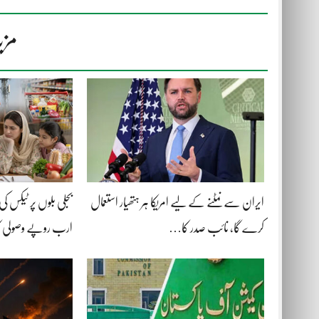
مزی
ایران سے نمٹنے کے لیے امریکا ہر ہتھیار استعمال
کرے گا، نائب صدر کا…
ارب روپے وصولی 