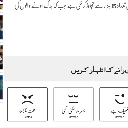
واضح رہے بھارت بھر میں کورونا سے متاثرہ ہونے والوں کی تعداد 15 ہزار سے تجاوز کر گئی ہے جب کہ ہلاک ہونے والوں کی
 رائے کا اظہار کریں
ھیک ہے
بہتر ہو سکتی تھی
سخت نا پسند
0 Votes
0 Votes
0 Votes