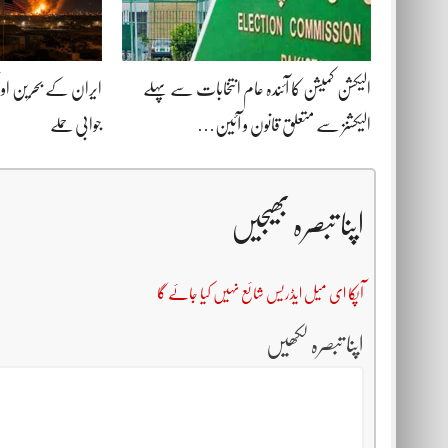
الیکشن کمیشن کا آئندہ عام انتخابات سے پہلے
ایران کے بحرین اور
الیکشنز سے متعلق قانون و آئین…
جوابی حملے
اپنا تبصرہ بھیجیں
آپکا ای میل ایڈریس شائع نہیں کیا جائے گا
اپنا تبصرہ لکھیں