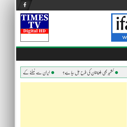
کشمیر بھی بلوچستان کی طرح جل رہا ہے؟
ایران سے نمٹنے کے لیے امریکا ہر ہتھیار ا