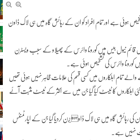
 کورونا وائرس کی تشخیص ہوئی ہے اور تمام افراد کو ان کے رہائش گاہ میں ہی لاک ڈاون
ں قائم نیول بیس میں کورونا وائرس کے پھیلاو کے سبب ویسٹرن
 والے تمام اہلکاروں میں کسی قسم کی علامات ظاہر نہیں ہوئی تھیں
اہلکاروں کا ٹیسٹ کیا گیا جن میں سے اکثر کے ٹیسٹ مثبت آئے
 ان کی رہائش گاہ میں ہی لاک ڈاو¿ن کردیا گیا جن کے اپارٹمنٹس
ازت نہیں ہے۔