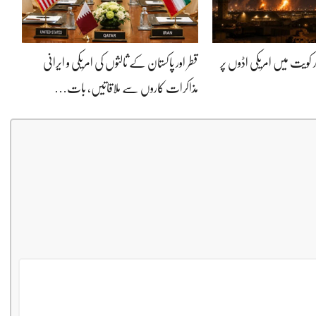
 کویت میں امریکی اڈوں پر
قطر اور پاکستان کے ثالثوں کی امریکی و ایرانی
مذاکرات کاروں سے ملاقاتیں، بات…