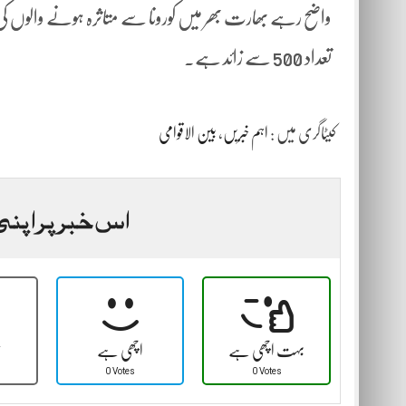
تعداد 500 سے زائد ہے۔
کیٹاگری میں :
اہم خبریں
،
بین الاقوامی
اس خبر پر اپنی
بہت اچھی ہے
اچھی ہے
ٹ
0 Votes
0 Votes