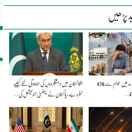
د پڑھیں
بجلی بلوں پر ٹیکس کی مد میں عوام سے 476
افغانستان میں دہشتگردوں کی موجودگی خطے کیلیے
کا…
خطرہ ہے، پاکستان نے ایمنسٹی انٹرنیشنل کی…