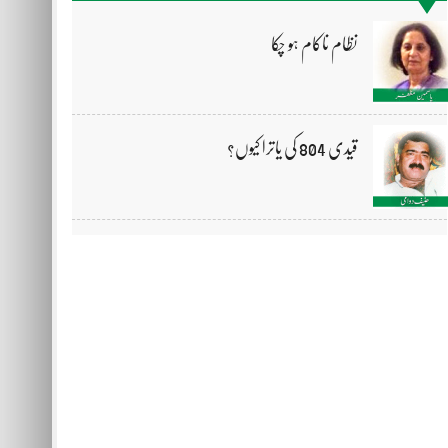
نظام ناکام ہو چکا
قیدی 804 کی یاترا کیوں؟