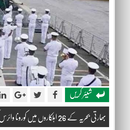
شیئر کریں
بھارتی بحریہ کے 26 اہلکاروں میں کورونا وائرس کی تشخیص