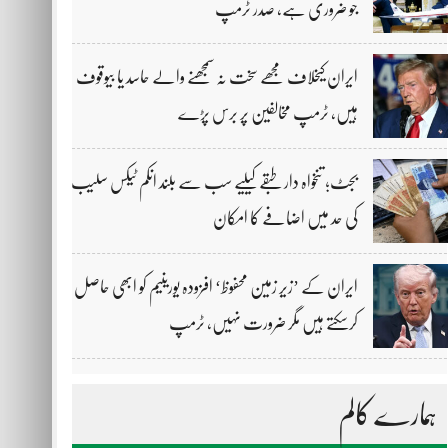
جو ضروری ہے، صدر ٹرمپ
ایران کیخلاف مجھے سخت نہ سمجھنے والے حاسد یا بیوقوف
ہیں، ٹرمپ مخالفین پر برس پڑے
بجٹ؛ تنخواہ دار طبقے کیلیے سب سے بلند انکم ٹیکس سلیب
کی حد میں اضافے کا امکان
ایران کے ’زیر زمین محفوظ‘ افزودہ یورینیم کو ابھی حاصل
کرسکتے ہیں مگر ضرورت نہیں، ٹرمپ
ہمارے کالم