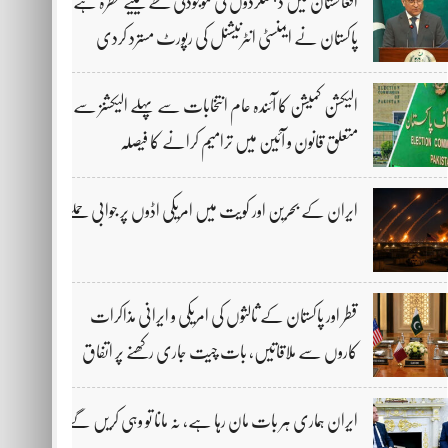
افغانستان میں دہشتگردوں کی موجودگی خطے کیلیے خطرہ ہے،
پاکستان نے ایمنسٹی انٹرنیشنل کی رپورٹ مسترد کردی
الیکشن کمیشن کا آئندہ عام انتخابات سے پہلے الیکشنز سے
متعلق قانون و آئین میں ترامیم کرانے کا فیصلہ
ایران کے بحرین اور کویت میں امریکی اڈوں پر جوابی حملے
قطر اور پاکستان کے ثالثوں کی امریکی و ایرانی مذاکرات
کاروں سے ملاقاتیں، بات چیت جاری رکھنے پر اتفاق
ایران ہماری ہر بات مان رہا ہے، نہ مانا تو وہی کریں گے