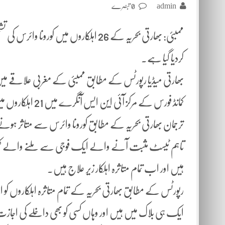
admin
0 تبصرے
ممبئی: بھارتی بحریہ کے 26 اہلکاروں میں
کردیا گیا ہے۔
بھارتی میڈیا رپورٹس کے مطابق ممبئی کے مغربی علاقے می
کمانڈ فورس کے مرکز آئی این ایس آنگرے میں 21 اہلکاروں میں کورونا وائرس کی تشخیص ہوئی ہے۔
ترجمان بھارتی بحریہ کے مطابق کورونا وائرس سے متاثر ہونے
تاہم ٹیسٹ مثبت آنے والے ایک فوجی سے ملنے والے کئی 
ہیں اور اب تمام متاثرہ اہلکار زیر علاج ہیں۔
رپورٹس کے مطابق بھارتی بحریہ کے تمام متاثرہ اہلکاروں کو
ایک ہی بلاک میں ہیں اور وہاں کسی کو بھی داخلے کی اج