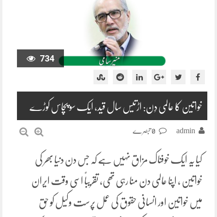
734
خواتین کا عالمی دِن: اڑتیس سال قید، ایک سو پچاس کوڑے
admin
0 تبصرے
کیا یہ ایک خوفناک مزاق نہیں ہے کہ جس دن دنیا بھر کی
خواتین ، اپنا عالمی دن منا رہی تھی، تقریباً اسی وقت ایران
میں خواتین اور انسانی حقوق کی عمل پرست وکیل کو حق