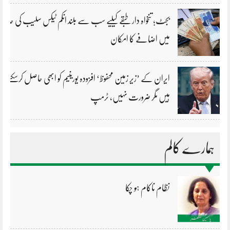
بجٹ؛ تنخواہ دار طبقے کیلیے سب سے بلند انکم ٹیکس سلیب کی حد
میں اضافے کا امکان
ایران کے ’زیر زمین محفوظ‘ افزودہ یورینیم کو ابھی حاصل کرسکتے
ہیں مگر ضرورت نہیں، ٹرمپ
ہمارے کالم
نظام ناکام ہو چکا