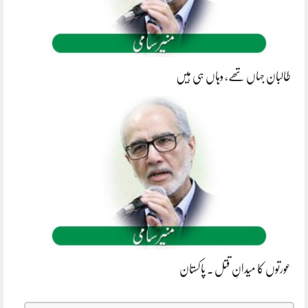
طالبان جہاں تھے، وہاں ہی ہیں
عورتوں کا میدانِ قتل ۔ پاکستان