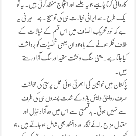
کاروائی کرنا چاہیے جو یہ جلسے اور احتجاج منعقد کرتی ہیں۔ یہ تو
ایک طرح سے ایرانی خیالات ہی کی توسیع ہے۔ حیرانی یہ
ہے کہ خود تحریکِ انصاف میں اس قسم کے خیالات کے
خلاف فکر ہونے کے باوجود ان جیسی شخصیات کو برداشت
کیا جاتا ہے۔ یعنی سنگ و خشت مقید اور سگ آزاد رہتے
ہیں۔
پاکستان میں خواتین کی ابھرتی ہوئی عمل پرستی کی مخالفت
صرف روایتی دایئں بازو کے شدت پسندوں ہی کی طرف
سے نہیں ہوتی۔ بدقسمتی سے اس میں وہ آزاد خیال اور
معتدل مزاج رائے نگار اور دانشور بھی شامل ہو جاتے ہیں ، جو