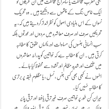
کبھی مغرب مخالفت یا سامراج مخالفت میں ان تحریکوں کو
ایک خاص رنگ کے چشموں سے دیکھتے ہیں۔ وہ تحریکِ
نسواں کے اس بنیادی اصول کو نظر انداز کردیتے ہیں کہ، یہ
تحریکیں صرف اور صرف معاشرہ میں مردوں اور عورتوں بلکہ
سب انسانی جنسوں کی مساوات اور یکساں حقوق کا مطالبہ
کرتی ہیں۔ ان کا مطالبہ ہے کہ خواتین کو پدرانہ معاشروں
میں مختلف اور شدید مظالم اور تشدد سے محفوظ کیا جائے۔
انہوں نے کبھی بھی کسی جنس ، نسل ، یا مظلوم طبقہ پر برتری
کا مطالبہ نہیں کیا۔
حیران کن طور پر خواتین صرف غیر ترقی یافتہ اور ترقی پذیر
ممالک ہی میں پسماندہ نہیں ہیں ، بلکہ ترقی یافتہ ممالک میں