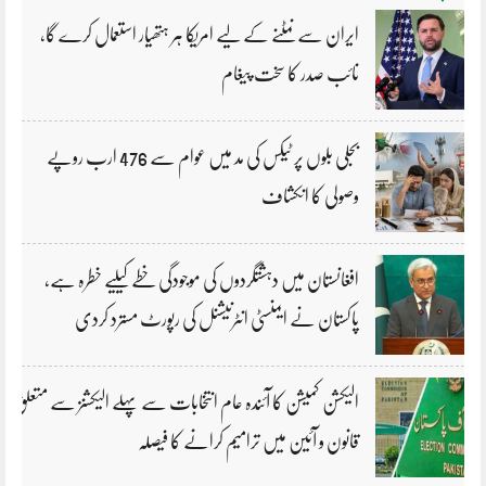
ایران سے نمٹنے کے لیے امریکا ہر ہتھیار استعمال کرے گا،
نائب صدر کا سخت پیغام
بجلی بلوں پر ٹیکس کی مد میں عوام سے 476 ارب روپے
وصولی کا انکشاف
افغانستان میں دہشتگردوں کی موجودگی خطے کیلیے خطرہ ہے،
پاکستان نے ایمنسٹی انٹرنیشنل کی رپورٹ مسترد کردی
الیکشن کمیشن کا آئندہ عام انتخابات سے پہلے الیکشنز سے متعلق
قانون و آئین میں ترامیم کرانے کا فیصلہ