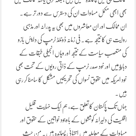
بھی ابھی مکمل مساوات ان کی دسترس سے دور تر ہے۔
ان ممالک اور ان معاشروں میں بھی یہ پدرانہ اور مذہبی
روایت ہی کا نتیجہ ہے۔ فی زمانہ ڈونلڈ ٹرمپ کی دایئں بازو
کی متعصب سیاست کے نتیجہ اور وہاں انجیلی طبقات کے
دباﺅمیں اور خود صدر ٹرمپ کے ذاتی رویوں کے تحت بھی
خود امریکہ میں حقوقِ نسواں کی تحریکیں مشکل کا سامنا کر رہی
ہیں۔
جہاں تک پاکستان کا تعلق ہے، ہم ایک نہایت قلیل
اقلیت کی دلیرانہ کوششوں کے باوجود خواتین کے حقوق اور
مساوات کے معاملہ میں انتہائی پسماندہ ہیں۔ من حیث