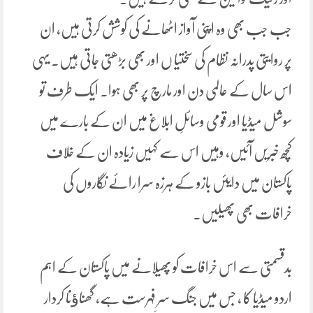
جب جب بھی وہ اپنی آواز اٹھانے کی کوشش کرتی ہیں، ان
پر روایتی پدرانہ نظام کی سختیا ں اور بھی بڑھتی جاتی ہیں۔ یہی
اس سال کے عالمی دن اور مارچ پر بھی ہوا۔ ایک طرف تو
سوشل میڈیا اور قومی وسائلِ ابلاغ میں ان کے بارے میں
کچھ خبریں آئیں، وہیں اس سے کہیں زیادہ ان کے خلاف
پاکستان میں دایئں بازو کے ہرزہ سرا رائے نگاروں کی
خرافات بھی پھیلیں.
بدقسمتی سے اس خرافات کو پھیلانے میں پاکستان کے اہم
اردو میڈیا کا ، جس میں جنگ سرِ فہرست ہے، گھناﺅنا کردار