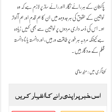
پاکستان کے ہر رائے نگار ااور رائے ساز پر لازم ہے کہ وہ
خواتین کے حقوق کی ہر جدوجہد میں ان کا ہم قدم اور ہم آاواز
ہو۔ اس کی ذمہ داری مردوں پر خواتین سے بھی کہیں زیادہ
ہے کیونکہ مردبہ ہر طور پر طاقت ور ہیں، اور دانستہ یا نا دانستہ
ظلم کے مددگار ہیں۔
کیٹاگری میں :
منیر سامی
اس خبر پر اپنی رائے کا اظہار کریں