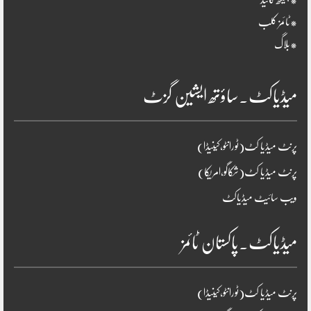
*ہیلتھ گائیڈ
*ٹائمز کلب
*بلاگ
میڈیاکٹ۔ساؤتھ ایشین گزٹ
پرنٹ میڈیا کٹ(ٹورانٹو،کینیڈا)
پرنٹ میڈیا کٹ(شکاگو،امریکا)
ویب سائیٹ میڈیاکٹ
میڈیاکٹ۔پاکستان ٹائمز
پرنٹ میڈیا کٹ(ٹورانٹو،کینیڈا)