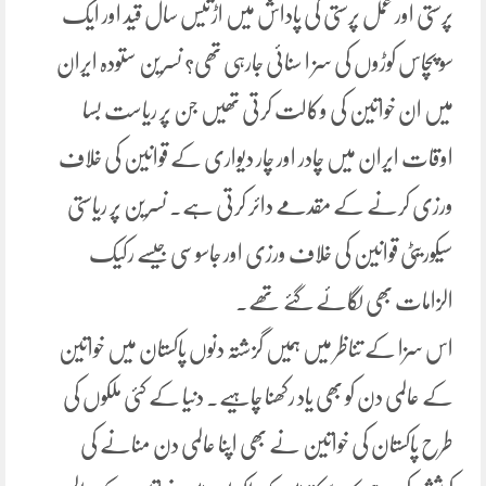
پرستی اور عمل پرستی کی پاداش میں اڑتیس سال قید اور ایک
سو پچاس کوڑوں کی سز ا سنائی جارہی تھی؟ نسرین ستودہ ایران
میں ان خواتین کی وکالت کرتی تھیں جن پر ریاست بسا
اوقات ایران میں چادر اور چار دیواری کے قوانین کی خلاف
ورزی کرنے کے مقدمے دائر کرتی ہے۔ نسرین پر ریاستی
سیکوریٹی قوانین کی خلاف ورزی اور جاسوسی جیسے رکیک
الزامات بھی لگائے گئے تھے۔
اس سزا کے تناظر میں ہمیں گزشتہ دنوں پاکستان میں خواتین
کے عالمی دن کو بھی یاد رکھنا چاہیے۔ دنیا کے کئی ملکوں کی
طرح پاکستان کی خواتین نے بھی اپنا عالمی دن منانے کی