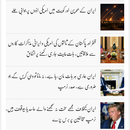
ایران کے بحرین اور کویت میں امریکی اڈوں پر جوابی حملے
قطر اور پاکستان کے ثالثوں کی امریکی و ایرانی مذاکرات کاروں
سے ملاقاتیں، بات چیت جاری رکھنے پر اتفاق
ایران ہماری ہر بات مان رہا ہے، نہ مانا تو وہی کریں گے جو
ضروری ہے، صدر ٹرمپ
ایران کیخلاف مجھے سخت نہ سمجھنے والے حاسد یا بیوقوف ہیں،
ٹرمپ مخالفین پر برس پڑے