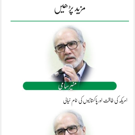
مزید پڑھیں
امریکہ کی طاقت اور پاکستانیوں کی خام خیالی