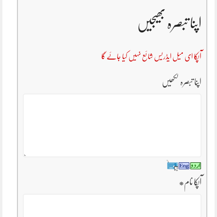
اپنا تبصرہ بھیجیں
آپکا ای میل ایڈریس شائع نہیں کیا جائے گا
اپنا تبصرہ لکھیں
آپکا نام
*