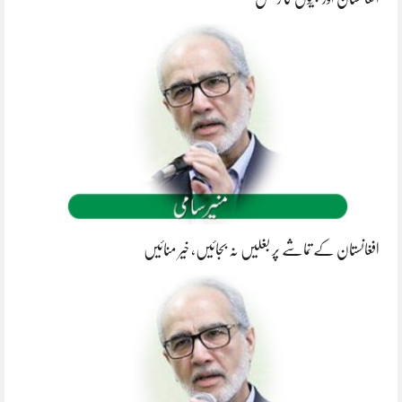
افغانستان کے تماشے پر بغلیں نہ بجائیں، خیر منائیں