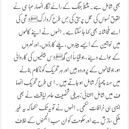
بھی شامل ہے۔ مثئلاً جنگ کے رائے نگار انصار عباسی نے
حقوق نسواں کی عمل پرستی کی جس طرح کردار ک±شی کی
اسے فحاشانہ بھی کہا جا سکتا ہے۔ انہوں نے اپنے کالموں
میں خواتین کے ایسے بینروں ، پلے کارڈوں، اور نعروں
کے حوالے دیئے ، جو قیاساً ان گھ±س بیٹھیوں کی کاروائی
ہو، جو ظالموں کے پروردہ ہیں اور ہر تحریک کو ناکام بنانے
میں منہ چھپا کر شامل ہو جاتے ہیں۔ اسی طرح تحریکِ انصا
ف میں شامل انتہائی زہریلی شخصیت عامر لیاقت نے بھی
ایسی ہی خرافات لکھی۔ انہوں نے تو یہ تک لکھا کہ یہ غیر
ملکی سازش ہے اور حکومت کو ان سب انجمنوں کے خلاف