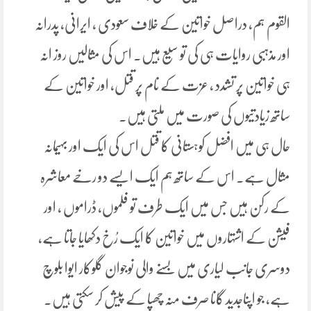
القوم ہم، دراصل خواتین کے خلاف سعودی ، ایرانی، پدرانہ
اور مذہبی روایات ہی کی تو سیع ہیں۔ اس کی مثالیں روز انہ
ہی خواتین پر تشدد ، عزت کے نام پر قتل، اور خواتین کے
ساتھ زیادتیوں کی صورت میں ملتی ہیں۔
حال ہی میں افضل کوہستانی کا قتل اس کی ایک اور بہیمانہ
مثال ہے۔ اس کے ساتھ ہم ایک ایسے دو رخے معاشرہ
کے رکن ہیں جس میں ایک طرف تو فلموں، ڈراموں ، اور
فیشن کے اشتہاروں میں خواتین کا ایک رُخ دکھایا جاتا ہے،
دوسری جانب لیاری میں بسنے والی نوجوان گلوکار ایوا بلوچ
ہے، جو اپناجدید گانا صرف منہ چھپا کے پیش کر سکتی ہیں۔