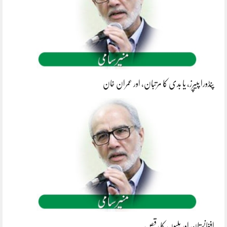
پنڈورا پیپرز، یا بدی کا مرتبان، اور عمران خان
افغانستان اور بلیّوں کا رقص