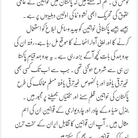
کوشش کی۔ ہم کہہ سکتے ہیں کہ پاکستان میں خواتین کے عالمی
حقوق کی تحریک ابھی نشو و نما کی اولین دہلیزوں پر ہے۔
جیسے جیسے پاکستانی خواتین کو جدید وسائلِ ابلاغ کو استعمال
کرنے کا اور اپنی آوار اٹھانے کا موقع مل رہا ہے، رفتہ ان کی
جدو جہد کی بات کچھ آگے بڑھ رہی ہے۔ یہ جدو جہد قیامِ پاکستا
ن ہی سے شروع ہوگئی تھی۔ جب سے اب تک کسی بھی
غیرترقی یافتہ اور بالخصوص غیرترقی یافتہ مسلم ممالک کی طرح
پاکستان کی خواتین ظلم سہنے اور سختیاں جھیلنے پر مجبور ہیں۔
جنرل ضیاءکے چادر اور چاردیواری کے قوانین ان کی اہم
مثال ہیں۔ آپ ان قوانین کا تقابل ایران کے سخت ترین
اور رکیک قوانین سے بھی کر سکتے ہیں.