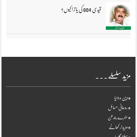
قیدی 804 کی یاترا کیوں؟
مزید سلسلے۔۔۔
*دین و دنیا
*روحانی مسائل
*سنہرے بندھن
*مزیدار کھانے