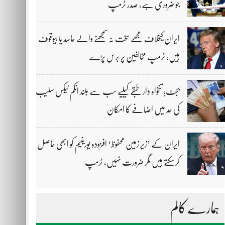
جو ضروری ہے، صدر ٹرمپ
ایران کیخلاف مجھے سخت نہ سمجھنے والے حاسد یا بیوقوف
ہیں، ٹرمپ مخالفین پر برس پڑے
بجٹ؛ تنخواہ دار طبقے کیلیے سب سے بلند انکم ٹیکس سلیب
کی حد میں اضافے کا امکان
ایران کے ’زیر زمین محفوظ‘ افزودہ یورینیم کو ابھی حاصل
کرسکتے ہیں مگر ضرورت نہیں، ٹرمپ
ہمارے کالم