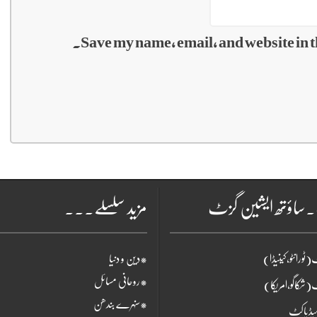
Save my name, email, and website in t
۔ساؤتھ ایشین گزٹ
مزید سلسلے۔۔۔
ٹورانٹو،کینیڈا)
*دین و دنیا
*روحانی مسائل
(شکاگو،امریکا)
*سنہرے بندھن
یڈیاکٹ