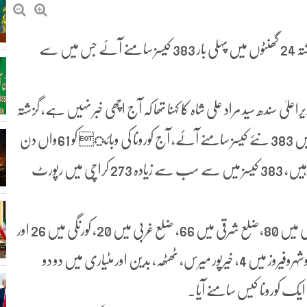
کراچی: وزیراعلیٰ سندھ مراد علی شاہ کا کہنا ہے کہ سندھ میں گزشتہ 24 گھنٹوں میں پہلی بار 383 کیسز سامنے آئے جس میں سے
علیٰ سندھ سید مراد علی شاہ کا کہنا تھا کہ آج اچھی خبر نہیں ہے، گزشتہ
24 گھنٹوں میں ہم نے 3028 ٹیسٹ کیے جس کے نتیجے میں 383 نئے کیسز سامنے آئے، آج کورونا کی وبائ کو 61واں دن
ہے اور 24 گھنٹوں میں 383 کیسز پہلی مرتبہ رپورٹ ہوئے ہیں، 383 کیسز میں سے سب سے زیادہ 273 کراچی میں رپورٹ
وزیراعلی سندھ نے کہا کہ ضلع وسطی کراچی میں 99، ضلع جنوبی میں 80،ضلع شرقی میں 66، ضلع غربی میں 20، کورنگی میں 26 اور
ملیر میں 10کیسز سامنے آئے، سکھر میں 17، حیدرآباد میں 7، نوشہروفیروز میں 4، خیرپور میرس، ٹھٹھہ، بدین اور مٹیاری میں دو دو
 ایک کورونا کیس سامنے آیا۔