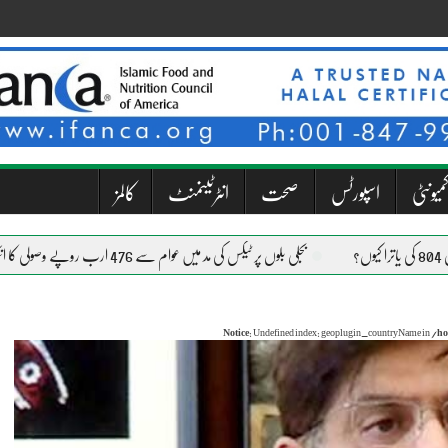
میونٹی
اسپورٹس
صحت
انٹرٹینمنٹ
کالمز
بجلی بلوں پر ٹیکس کی مد میں عوام سے 476 ارب روپے وصولی کا انکشاف
Notice
: Undefined index: geoplugin_countryName in
/ho