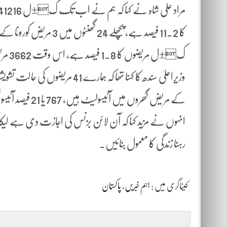
ک±ل مریضوں کا 1.8 فیصد ہے، اس وقت 3662 مریض زیرعلاج ہیں۔
انہوں نے مزید کہا کہ آن لائن بزنس کی اجازت دی ہے لیکن
رہنا زندگی کا معمول بنائیں۔
کیٹاگری میں :
اہم خبریں
،
پاکستان