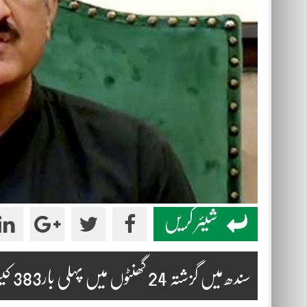
شیئر کریں
سندھ میں گزشتہ 24 گھنٹوں میں پہلی بار383 کیسزسامنے آئے، مراد علی شاہ