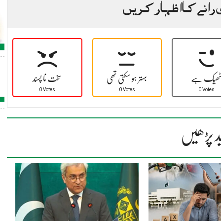
 رائے کا اظہار کریں
ھیک ہے
بہتر ہو سکتی تھی
سخت نا پسند
0 Votes
0 Votes
0 Votes
د پڑھیں