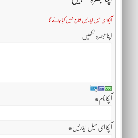
آپکا ای میل ایڈریس شائع نہیں کیا جائے گا
اپنا تبصرہ لکھیں
آپکا نام
*
آپکا ای میل ایڈریس
*