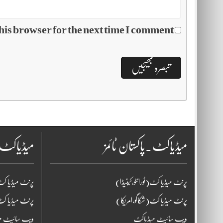
his browser for the next time I comment.
میڈیاکٹ۔پاکستان ٹائمز
میڈیاکٹ
پرنٹ میڈیا کٹ(ٹورانٹو،کینیڈا)
پرنٹ میڈیا کٹ(
پرنٹ میڈیا کٹ(شکاگو،امریکا)
پرنٹ میڈیا کٹ
ویب سائیٹ میڈیاکٹ
ویب سائیٹ م