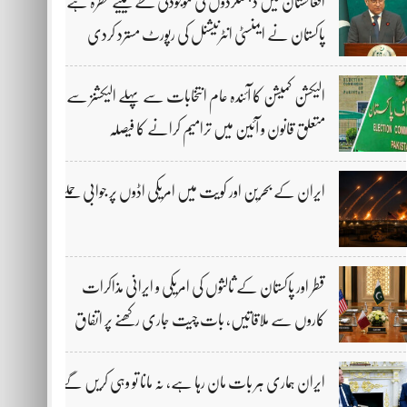
افغانستان میں دہشتگردوں کی موجودگی خطے کیلیے خطرہ ہے،
پاکستان نے ایمنسٹی انٹرنیشنل کی رپورٹ مسترد کردی
الیکشن کمیشن کا آئندہ عام انتخابات سے پہلے الیکشنز سے
متعلق قانون و آئین میں ترامیم کرانے کا فیصلہ
ایران کے بحرین اور کویت میں امریکی اڈوں پر جوابی حملے
قطر اور پاکستان کے ثالثوں کی امریکی و ایرانی مذاکرات
کاروں سے ملاقاتیں، بات چیت جاری رکھنے پر اتفاق
ایران ہماری ہر بات مان رہا ہے، نہ مانا تو وہی کریں گے