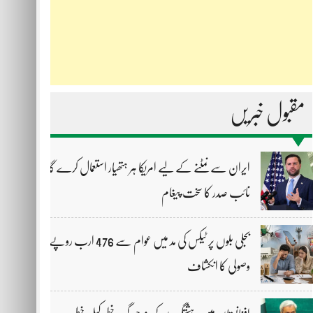
مقبول خبریں
ایران سے نمٹنے کے لیے امریکا ہر ہتھیار استعمال کرے گا،
نائب صدر کا سخت پیغام
بجلی بلوں پر ٹیکس کی مد میں عوام سے 476 ارب روپے
وصولی کا انکشاف