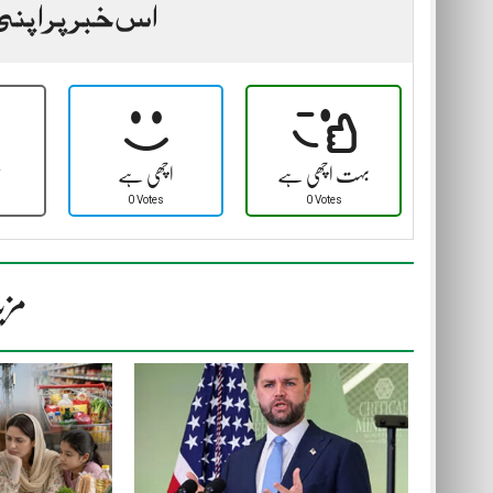
اس خبر پر اپنی
بہت اچھی ہے
اچھی ہے
ٹ
0 Votes
0 Votes
مزی