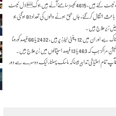
مراد علی شاہ نے کہا کہ ہم نے اب تک ک±ل 41216 ٹیسٹ کئے ہیں، 4615 کیسز سامنےآئے ہیں جو ک±ل ٹیسٹ
کا 11.2 فیصد ہے، پچھلے 24 گھنٹوں میں 3 مریض کورونا کے باعث انتقال کرگئے، جاں بحق ہونے والوں کی تعداد 81 ہوگئی جو
وزیراعلیٰ سندھ کا کہنا تھا کہ ہمارے 41 مریضوں کی حالت تشویشناک ہے اور ان میں 12 وینٹی لیٹرز پر ہیں، 2432 یا 66 فیصد کورونا
کے مریض گھروں میں آئیسولیٹ ہیں، 767 یا 21 فیصد آئیسولیشن مراکز جب کہ 463 یا 13 فیصد اسپتالوں میں زیرعلاج ہیں۔
آپ تمام احتیاطی تدابیر جیسا کہ ماسک پہننا، ایک دوسرے سے دور