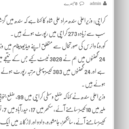
admin
0 تبصرے
سب سے زیادہ 273 کراچی میں رپورٹ ہوئے ہیں۔
کورونا وائرس کی صورتحال سے متعلق اپنے ویڈیو پیغام میں وزیرا
ہوئے ہیں۔
کیسزسامنے آئے، سانگھڑ، جامشورو، دادو اور لاڑکانہ میں ایک