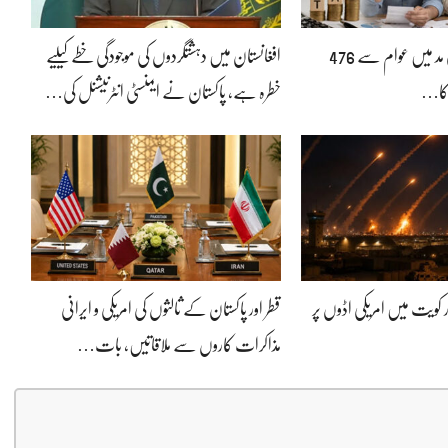
بجلی بلوں پر ٹیکس کی مد میں عوام سے 476
افغانستان میں دہشتگردوں کی موجودگی خطے کیلیے
کا…
خطرہ ہے، پاکستان نے ایمنسٹی انٹرنیشنل کی…
 کویت میں امریکی اڈوں پر
قطر اور پاکستان کے ثالثوں کی امریکی و ایرانی
مذاکرات کاروں سے ملاقاتیں، بات…