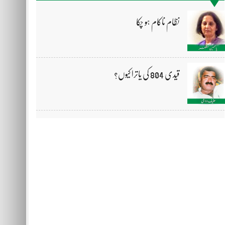
نظام ناکام ہو چکا
قیدی 804 کی یاترا کیوں؟