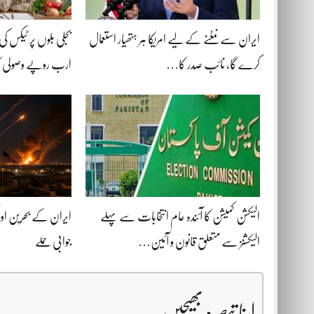
ایران سے نمٹنے کے لیے امریکا ہر ہتھیار استعمال
کرے گا، نائب صدر کا…
ارب روپے وصولی 
الیکشن کمیشن کا آئندہ عام انتخابات سے پہلے
ایران کے بحرین اور
الیکشنز سے متعلق قانون و آئین…
جوابی حملے
اپنا تبصرہ بھیجیں