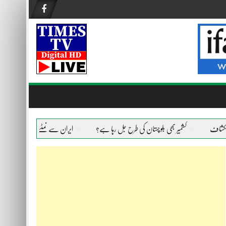
کشمیر بھی بلوچستان کی طرح جل رہا ہے؟
ایران سے نمٹنے کے لیے امریکا ہر ہ