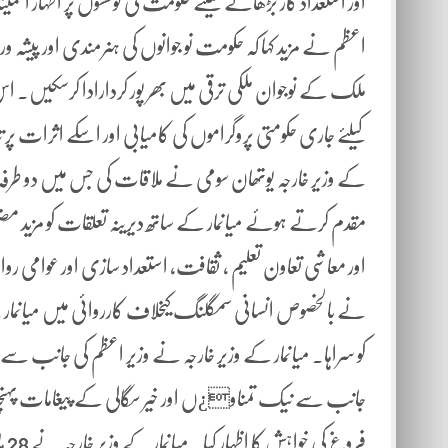
اور استعداد کار بڑھانے کیلئے حکومت کی کوششوں پر اظہار اط
اعظم نے مزید کہا کہ حکومت نو جوانوں کی ہنرمندی اور پیشہ و
ملک کے نوجوان ملکی ترقی میں بھر پور کردارادا کرسکیں۔ ا
کیلئے جاری حکومتی پروگراموں کی کامیابی اور اسکے اثرات پر تب
کے وزیر خارجہ یوتھان سومی نے ملاقات کی جس میں دو طرفہ تع
مقدم کرتے ہوئے میانمار کے ساتھ دیرینہ تعلقات کو مزید مضب
اور معاشی تعاون تعلیم ، ثقافت، استعداد سازی اور عوامی ر
نے بالخصوص انسانی سمگلنگ کیخلاف کارروائی میں میانمار کے 
کو سراہا۔ میانمار کے وزیر خارجہ نے وزیر اعظم کی جانب سے پر 
جانب سے نیک تمناو¿ں اور خیر سگالی کے پیغامات پہنچائ