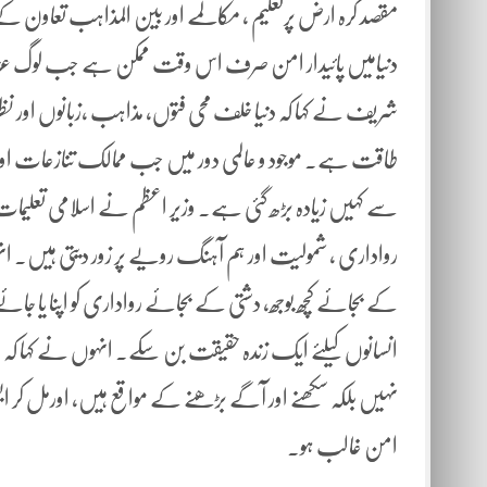
مقصد کرہ ارض پرتعلیم ، مکالمے اور بین المذاہب تعاون کے ر
دنیامیں پائیدار امن صرف اس وقت ممکن ہے جب لوگ عزت وقار،
شریف نے کہا کہ دنیا خلف محی فتوں، مذاہب ،زبانوں اور نظ
طاقت ہے۔ موجود و عالمی دور میں جب ممالک تنازعات اور ت
سے کہیں زیادہ بڑھ گئی ہے۔ وزیر اعظم نے اسلامی تعلیمات کا ح
رواداری ، شمولیت اور ہم آہنگ رویے پر زور دیتی ہیں۔ 
کے بجائے کچھ بوجھ، دشتی کے بجائے رواداری کو اپنا یا جائے
انسانوں کیلئے ایک زندہ حقیقت بن سکے۔ انہوں نے کہا کہ ہم
نہیں بلکہ سکھنے اور آگے بڑھنے کے مواقع ہیں، اورمل کر ایسی
امن غالب ہو۔