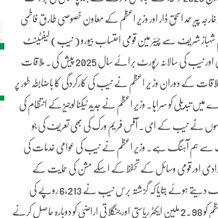
زیر خارجہ پیر حمد اسحق ڈار اور وزیر اعظم کے معاون خصوصی طارق فاطمی
عظم شہباز شریف سے چیئر مین قومی احتساب بیورو ( نیب) لیفٹینٹ
جنرل (ر) نذیر احمد نے وزیر اعظم ہاو¿س میں ملاقات کی اور نیب کی سالانہ رپورٹ برائے سال 2025 پیش کی۔ ملاقات
ملاقات کے دوران وز یر اعظم نے نیب کی کارکردگی کا باضابطہ طور پر
ارے میں تبدیلی کو سراہا۔ وزیر اعظم نے جدید ٹیکنا لوجیز کے انتظام کی
 شامل ہیں۔ انہوں نے نیب کے ای۔ آفس فریم ورک کی بھی تعریف کی جو
ف سے ہم آہنگ ہے۔ وزیر اعظم نے نیب کی عوامی خدمات کی
ہ آزادی اور قومی وسائل کے تحفظ کے اسکے مشن کی حمایت کے
حکومتی عزم کا اعادہ کیا۔ چیئر مین نیب نے وزیر اعظم کو بر بانگ دیتے ہوئے بتایا کہ گزشتہ برس نیب نے 6,213 روپے کی
ریکوری کی جو کہ ایک ریکارڈ ہے۔ چیئر مین نیب نے وزیر اعظم کو 2.98 ملین ایکٹر ریاستی اور جنگلاتی اراضی کو دوبارہ حاصل کرنے