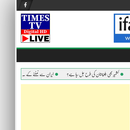
کشمیر بھی بلوچستان کی طرح جل رہا ہے؟
ایران سے نمٹنے کے لیے امریکا ہر ہتھیار استعم