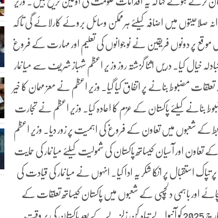
مینان کرتے ہوئے کہا کہ یہ اقدامات حکومت کی اولین ترجیح ہیں۔ وزیر
رانہ صلاحیتوں میں اضافہ کیلئے ہرممکن وسائل بروئے کارلائے گی تا کہ
س موقع پر دونوں فریقین نے نو جوانوں کی تعلیم اور مہارت کے فروغ
ادلہ خیال کیا۔ دریں اثنا گزشتہ روز وز یر اعظم شہباز شریف سے میانمار
لقات مضبوط بنانے پر اتفاق کیا گیا۔ وزیر اعظم نے معز مہمان کا خیر
وط بنانے کیلئے پاکستان کے عزم کا اعادہ کیا۔ وزیر اعظم نے تجارت
وابط کے شعبوں میں تعاون کے فروغ کی اہمیت پر زور دیا۔ وزیر اعظم
تعاون اور آسیان کیساتھ پاکستان کی شمولیت کیلئے میانمار کی حمایت
تپاک استقبال پر انکا شکر یہ ادا کیا۔ انہوں نے میانمار کی قیادت کی
ے اور باہمی دلچسپی کے شعبوں میں پاکستان کیساتھ تعلقات کے
فروغ کی خواہش کا اظہار کیا۔ میانمار کے وزیر خارجہ نے 28 مارچ 2025 کو آنیوالے تباہ کن زلزلے کے بعد پاکستان کی بر وقت