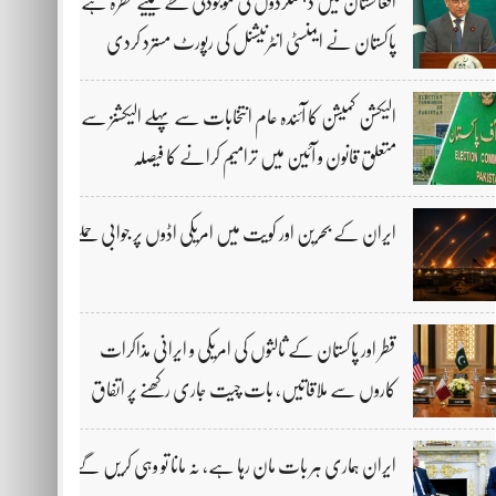
افغانستان میں دہشتگردوں کی موجودگی خطے کیلیے خطرہ ہے،
پاکستان نے ایمنسٹی انٹرنیشنل کی رپورٹ مسترد کردی
الیکشن کمیشن کا آئندہ عام انتخابات سے پہلے الیکشنز سے
متعلق قانون و آئین میں ترامیم کرانے کا فیصلہ
ایران کے بحرین اور کویت میں امریکی اڈوں پر جوابی حملے
قطر اور پاکستان کے ثالثوں کی امریکی و ایرانی مذاکرات
کاروں سے ملاقاتیں، بات چیت جاری رکھنے پر اتفاق
ایران ہماری ہر بات مان رہا ہے، نہ مانا تو وہی کریں گے