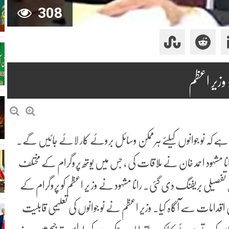
308
 وزیر اعظم
ا ہے کہ نو جوانوں کیلئے ہرممکن وسائل بروئے کار لائے جائیں گے۔
انا مشہود احمد خان نے ملاقات کی ، جس میں یوتھ پروگرام کے مختلف
فصیلی بریفنگ دی گئی۔ رانا مشہود نے وز یر اعظم کو پروگرام کے
ری اقدامات سے آگاہ کیا۔ وزیر اعظم نے نو جوانوں کی تعلیمی قابلیت