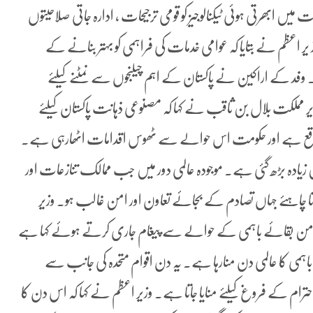
یں ابھرتی ہوئی ٹیکنالوجیز کو قومی ترجیحات ، ادارہ جاتی صلاحیتوں
ر اعظم نے بتایا کہ عوامی خدمات کی فراہمی کو بہتر بنانے کے
وفد کے اراکین نے پاکستان کے اہم چیلنجوں سے نمٹنے کیلئے
ر مملکت بلال بن ثاقب نے کہا کہ مصنوعی ذہانت پاکستان کیلئے
ی موقع ہے اور حکومت اس حوالے سے ٹھوس اقدامات اٹھارہی ہے۔
زیادہ بڑھ گئی ہے۔ موجودہ عالمی دور میں جب ممالک تنازعات اور
م کرنا چاہئے جہاں تصادم کے بجائے تعاون اور امن غالب ہو۔ وزیر
 پر عالمی یوم پر امن بقائے باہمی کے حوالے سے پیغام جاری کرتے ہوئے کہا ہے
 باہمی کا عالمی دن منارہا ہے۔ یہ دن اقوام متحدہ کی جانب سے
 احترام کے فروغ کیلئے منایا جاتا ہے۔ وزیر اعظم نے کہا کہ اس دن کا