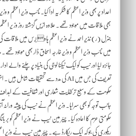
اعداد پر بھی وزیر اعظم کا شکر یہ ادا کیا۔ نائب وزیر اعظم و و
بھی ملاقات میں موجود تھے۔ علاوہ ازیں گزشتہ روز وز یر ا
میں نائب وزیر اعظم و وزیر خارجہ اسحاق ڈار بھی موجود تھے۔ 
جائزہ لیا اور نیب کو ایک ٹیکنا لوجی کی بنیاد پر چلنے والے اد
تعریف کی جس میں AI کی مدد سے تحقیقات
حکومت کے وسیع تر کفایت شعاری اور شفافیت کے اہدا
جانب توجہ کو بھی سراہا۔ وزیر اعظم نے نیب کی پیشہ وران