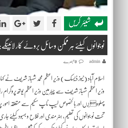
شیئر کریں
نوجوانوں کیلئے ہر ممکن وسائل بروئے کار لائینگے:
admin
0 تبصرے
اسلام آباد (نیوز ڈیسک) وزیر اعظم محمد شہباز شریف نے کہ
وزیر اعظم شہباز شریف سے چیئرمین وزیر اعظم یوتھ پروگرام ر
پہلوو¿ں اور بالخصوص لیپ ٹاپ سکیم سے متعلقہ امور پر ت
تحت نو جوانوں کی تعلیم، ہنر مندی اور فلاح و بہبود کیلئے جا