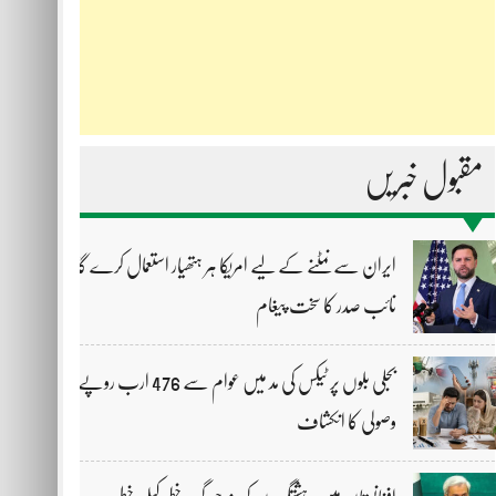
مقبول خبریں
ایران سے نمٹنے کے لیے امریکا ہر ہتھیار استعمال کرے گا،
نائب صدر کا سخت پیغام
بجلی بلوں پر ٹیکس کی مد میں عوام سے 476 ارب روپے
وصولی کا انکشاف