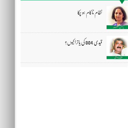
نظام ناکام ہو چکا
قیدی 804 کی یاترا کیوں؟