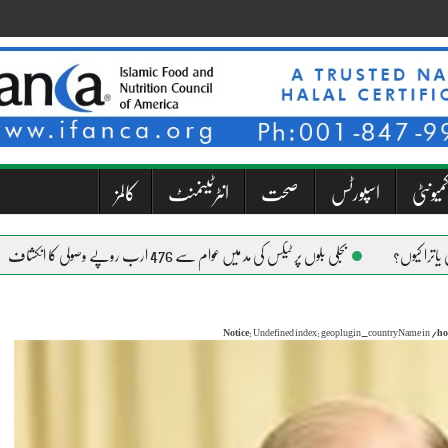
میونٹی
اسپورٹس
صحت
انٹرٹینمنٹ
کالمز
بجلی بلوں پر ٹیکس کی مد میں عوام سے 476 ارب روپے وصولی کا انکشاف
Notice
: Undefined index: geoplugin_countryName in
/ho