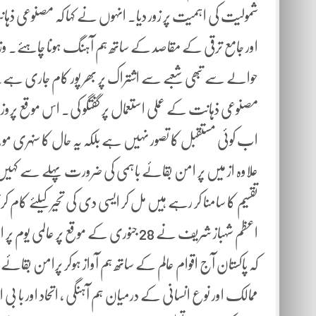
شمولیت کی اہمیت پر زور دیا۔ انہوں نے کہا کہ مصنوعی ذہانت م
اور جامع ترقی کے مقاصد کے ساتھ ہم آہنگ ہونا چاہئے۔ وز ی
حوالے سے تبھی شعبے سے اشتراک پر بھر پور کام جاری ہے۔ 
مصنوعی ذہانت کے عملی استعمال پر گفتگو کی۔ اس موقع پروزی
اب کوئی مستقبل کا تصور نہیں ہے بلکہ یہ حال کا سنہر
علاوہ از میں پر امن بقائے باہمی کی ضرورت پہلے سے کہیں 
تقسیم کا سامنا کر رہے ہیں مل کر ایسی دی کی تحیر کیلئے کا
اعظم شہباز شریف نے 28 جنوری کے موقع
کہ پاکستان آج اقوام عالم کے ساتھ ہم آواز ہوکر پرامن بقائے
ممالک اور نوع انسانی کے درمیان ہم آہنگی ، اتحاد اور با بی