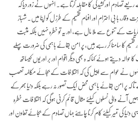
یعے تصادم اور کشیدگی کا مقابلہ کرتا ہے۔ انہوں نے زور دیا کہ
 با بی احترام اور افہام تقسیم کے طرز ل کو اپنا میں۔ شہباز
ریات کے تنوع سے ملا مال ہے، اور یہ تو خطرہ نہیں بلکہ مثبت
قسیم کا سامنا کر رہے ہیں، پر امن بقائے باہمی کی ضرورت پہلے
والہ دیتے ہوئے کہا کہ ہ بھی دیگر اقوام اور بر اور یوں کیساتھ
انہوں نے عوام سے اپیل کی کہ اختلافات کے بجائے مکالمہ تعصب
 تا کہ پر امن بقائے باہمی محض ایک تصور نہ رہے بلکہ دنیا بھر کے
یں آنے والی نسلوں کیلئے مثال قائم کرنی ہوگی کہ اختلافات خطرہ
 دنیا کی تمیر کیلئے کام کرنا چاہئے جہاں تصادم کے بجائے تعاون اور