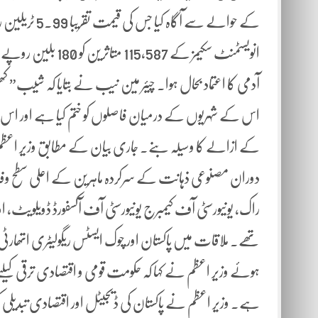
کے حوالے سے آ
انویسٹمنٹ سکیمز ک
آدمی کا اعتماد بحال ہوا۔ چیئر مین نیب نے بتایا کہ شیب”
اس کے شہریوں کے درمیان فاصلوں کو ختم کیا ہے اور اس ب
کے ازالے کا وسیلہ بنے۔ جاری بیان کے مطابق وزیر اعظم
دوران مصنوعی ذہانت کے سرکردہ ماہرین کے اعلی سطح وفد ن
راک، یونیورسٹی آف کیمبرج یونیورسٹی آف آکسفورڈ ڈویلویٹ، او
تھے۔ ملاقات میں پاکستان اور چوک ایسٹس ریگولیٹری اتھارٹ
ہوئے وزیر اعظم نے کہا کہ حکومت قومی و اقتصادی ترقی کیلئے بی
ہے۔ وزیر اعظم نے پاکستان کی ڈیجیٹل اور اقتصادی تبدیلی کو