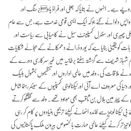
گاہ کیا جس کی قیمت تقریبا 5.99 ٹریلین روپے ہے۔ انہوں نے بتایا کہ جعلی اور فراڈ ہاو¿سنگ اور
ے 115,587 متاثرین کو 180 بلین روپے واپس دلوائے گئے جو کہ ایک ایسی قومی خدمت ہے، جس سے عام
 کھلی پھیری اور سنٹرل کمپلینٹ سیل نے کامیابی سے ریاست اور
ات کو یقینی بنایا ہے کہ یورو ڈرانے دھمکانے کے بجائے شکایات
 شہباز شریف سے گزشتہ ہفتے برطانیہ میں غیر سرکاری دورے کے
ے ملاقات کی ، وفد میں عالمی اداروں اور تنظیموں بشمول بلیک
ر دنیا کی معروف اے آئی اور ٹیکنالوجی کمپنیوں کے سینئر رہنما شامل
ی کے چیئر مین بلال بن ثاقب بھی موجود تھے۔ وفد سے گفتگو کرتے
 ٹیکنا لوجیز سے فائدہ اٹھانے کیلئے ترجیحی بنیادوں پر کام کر رہی
 تیز تر کرنے کیلئے عالمی مہارت بالخصوص بیرون ملک پاکستانیوں کی