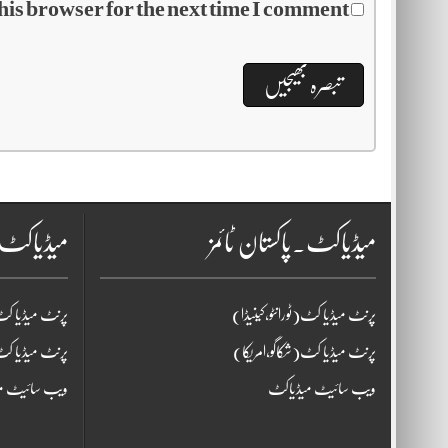
his browser for the next time I comment.
میڈیاکٹ۔پاکستان ٹائمز
میڈیاکٹ
پرنٹ میڈیا کٹ(ٹورانٹو،کینیڈا)
پرنٹ میڈیا کٹ(
پرنٹ میڈیا کٹ(شکاگو،امریکا)
پرنٹ میڈیا کٹ
ویب سائیٹ میڈیاکٹ
ویب سائیٹ م