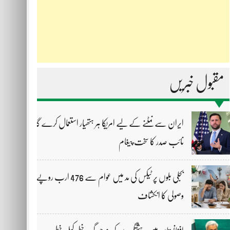
مقبول خبریں
ایران سے نمٹنے کے لیے امریکا ہر ہتھیار استعمال کرے گا،
نائب صدر کا سخت پیغام
بجلی بلوں پر ٹیکس کی مد میں عوام سے 476 ارب روپے
وصولی کا انکشاف