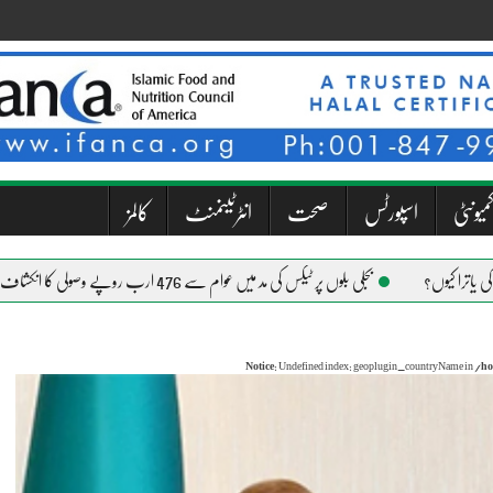
میونٹی
اسپورٹس
صحت
انٹرٹینمنٹ
کالمز
بجلی بلوں پر ٹیکس کی مد میں عوام سے 476 ارب روپے وصولی کا انکشاف
Notice
: Undefined index: geoplugin_countryName in
/ho