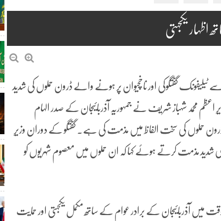
 اظہار یکجہتی
 ٹیلیفونک گفتگوکی اور ناخچیوان پر ہونے والے ڈرون حملوں کی شدید
عظم محمد شہباز شریف نے جمہوریہ آذربائیجان کے صدر الہام
 ڈرون حملوں کی سخت الفاظ میں مذمت کی ہے۔ گفتگو کے دوران وزیرِ
ی شدید مذمت کرتے ہوئے کہا کہ ان حملوں میں معصوم شہریوں کو
قت میں آذربائیجان کے برادر عوام کے ساتھ مکمل یکجہتی اور حمایت