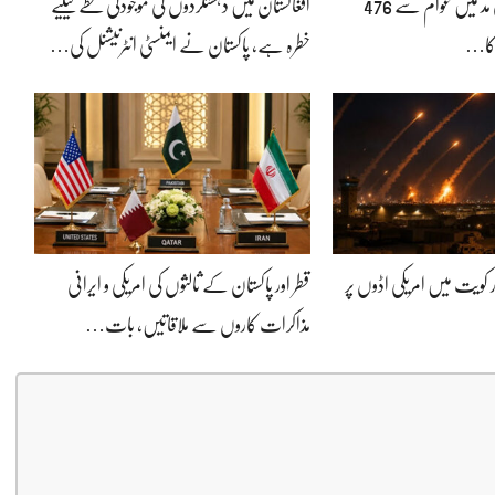
بجلی بلوں پر ٹیکس کی مد میں عوام سے 476
افغانستان میں دہشتگردوں کی موجودگی خطے کیلیے
کا…
خطرہ ہے، پاکستان نے ایمنسٹی انٹرنیشنل کی…
 کویت میں امریکی اڈوں پر
قطر اور پاکستان کے ثالثوں کی امریکی و ایرانی
مذاکرات کاروں سے ملاقاتیں، بات…