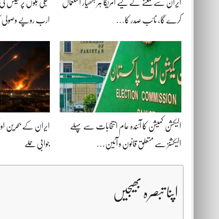
ایران سے نمٹنے کے لیے امریکا ہر ہتھیار استعمال
کرے گا، نائب صدر کا…
ارب روپے وصولی 
الیکشن کمیشن کا آئندہ عام انتخابات سے پہلے
ایران کے بحرین اور
الیکشنز سے متعلق قانون و آئین…
جوابی حملے
اپنا تبصرہ بھیجیں