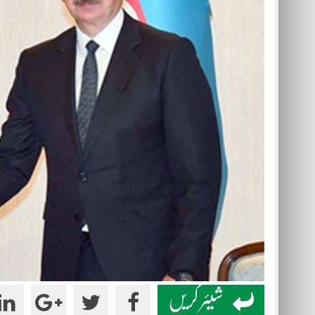
شیئر کریں