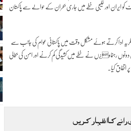
 کو ایران اور خلیجی خطے میں جاری بحران کے حوالے سے پاکستان
کریہ ادا کرتے ہوئے مشکل وقت میں پاکستانی عوام کی جانب سے
ان دونوں رہنماو¿ں نے خطے میں کشیدگی کم کرنے اور امن کی بحالی
پر اتفاق کیا۔
 رائے کا اظہار کریں