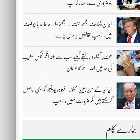
جو ضروری ہے، صدر ٹرمپ
ایران کیخلاف مجھے سخت نہ سمجھنے والے حاسد یا بیوقوف
ہیں، ٹرمپ مخالفین پر برس پڑے
بجٹ؛ تنخواہ دار طبقے کیلیے سب سے بلند انکم ٹیکس سلیب
کی حد میں اضافے کا امکان
ایران کے ’زیر زمین محفوظ‘ افزودہ یورینیم کو ابھی حاصل
کرسکتے ہیں مگر ضرورت نہیں، ٹرمپ
ہمارے کالم