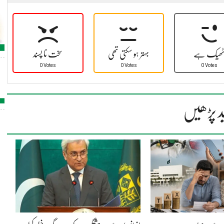
ھیک ہے
بہتر ہو سکتی تھی
سخت نا پسند
0 Votes
0 Votes
0 Votes
د پڑھیں