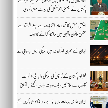
افغانستان میں دہشتگردوں کی موجودگی خطے کیلیے خطرہ ہے،
پاکستان نے ایمنسٹی انٹرنیشنل کی رپورٹ مسترد کردی
الیکشن کمیشن کا آئندہ عام انتخابات سے پہلے الیکشنز سے
متعلق قانون و آئین میں ترامیم کرانے کا فیصلہ
ایران کے بحرین اور کویت میں امریکی اڈوں پر جوابی حملے
قطر اور پاکستان کے ثالثوں کی امریکی و ایرانی مذاکرات
کاروں سے ملاقاتیں، بات چیت جاری رکھنے پر اتفاق
ایران ہماری ہر بات مان رہا ہے، نہ مانا تو وہی کریں گے