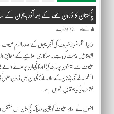
پاکستان کا ڈرون حملے کے بعد آذربائیجان کے ساتھ
admin
0 تبصرے
وزیراعظم شہباز شریف کی آذربائیجان کے صدر الہام علیوف سے
الفاظ میں مذمت کی ہے۔ سرکاری اعلامیے کے مطابق وزیرِ ا
علیوف سے ٹیلیفون پر رابطہ کیا اور ناخچیوان پر ہونے والے
اعظم نے آذربائیجان کے علاقے ناخچیوان میں ڈرون حملوں ک
نشانہ بنایا گیا جو قابلِ افسوس ہے۔
انہوں نے الہام علیوف کو یقین دلایا کہ پاکستان اس مشکل و