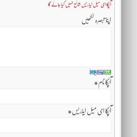
آپکا ای میل ایڈریس شائع نہیں کیا جائے گا
اپنا تبصرہ لکھیں
آپکا نام
*
آپکا ای میل ایڈریس
*