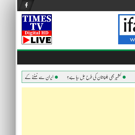
کشمیر بھی بلوچستان کی طرح جل رہا ہے؟
ایران سے نمٹنے کے لیے امریکا ہر ہتھیار اس