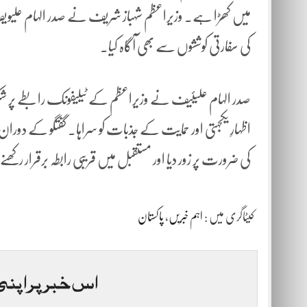
میں کھڑا ہے۔ وزیراعظم شہباز شریف نے صدر الہام علیویف
کی سفارتی کوششوں سے بھی آگاہ کیا۔
صدر الہام علیئیف نے وزیراعظم کے ٹیلیفونک رابطے پر ش
اظہارِ یکجہتی اور حمایت کے جذبات کو سراہا۔ گفتگو کے دور
کی ضرورت پر زور دیا اور مستقبل میں قریبی رابطہ برقرار رکھنے 
کیٹاگری میں :
اہم خبریں
،
پاکستان
اس خبر پر اپنی