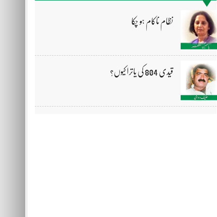
نظام ناکام ہو چکا
قیدی 804 کی یاترا کیوں؟