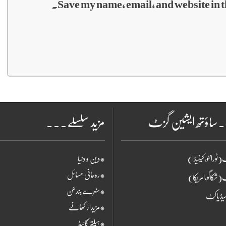
Save my name, email, and website in t
۔ساؤتھ ایشین گزٹ
مزید سلسلے۔۔۔
ٹورانٹو،کینیڈا)
*دین و دنیا
*روحانی مسائل
(شکاگو،امریکا)
*سنہرے بندھن
یڈیاکٹ
*مزیدار کھانے
*ہیلتھ گائیڈ