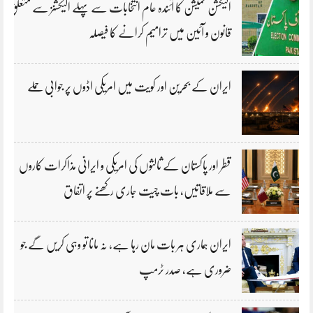
الیکشن کمیشن کا آئندہ عام انتخابات سے پہلے الیکشنز سے متعلق
قانون و آئین میں ترامیم کرانے کا فیصلہ
ایران کے بحرین اور کویت میں امریکی اڈوں پر جوابی حملے
قطر اور پاکستان کے ثالثوں کی امریکی و ایرانی مذاکرات کاروں
سے ملاقاتیں، بات چیت جاری رکھنے پر اتفاق
ایران ہماری ہر بات مان رہا ہے، نہ مانا تو وہی کریں گے جو
ضروری ہے، صدر ٹرمپ