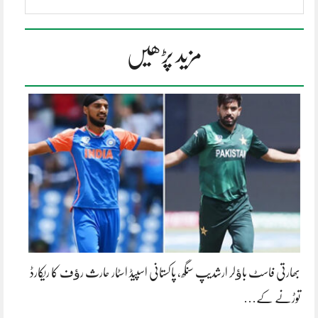
مزید پڑھیں
بھارتی فاسٹ باﺅلر ارشدیپ سنگھ، پاکستانی اسپیڈ اسٹار حارث رﺅف کا ریکارڈ
توڑنے کے…