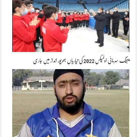
بیجنگ سرمائی اولمپکس 2022 کی تیاریاں بھرپور انداز میں جاری