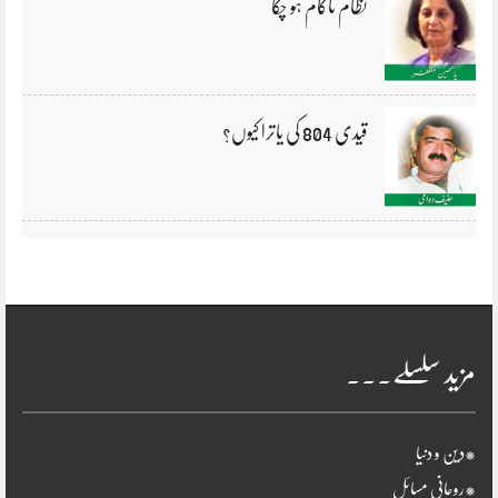
نظام ناکام ہو چکا
قیدی 804 کی یاترا کیوں؟
مزید سلسلے۔۔۔
*دین و دنیا
*روحانی مسائل