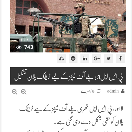
743
پی ایس ایل3 ؛ پلے آف میچز کے لیے ٹریفک پلان تشکیل
admin
0 تبصرے
لاہور: پی ایس ایل تھری پلے آف میچز کے لیے ٹریفک
پلان کو حتمی شکل دے دی گئی ہے۔