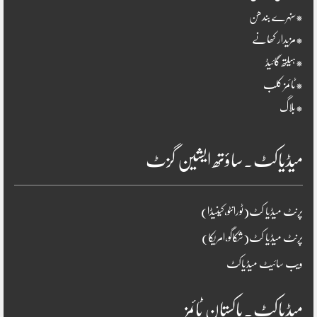
*سنہرے بندھن
*مزیدار کھانے
*ہیلتھ گائیڈ
*ٹائمز کلب
*بلاگ
میڈیاکٹ۔ساؤتھ ایشین گزٹ
پرنٹ میڈیا کٹ(ٹورانٹو،کینیڈا)
پرنٹ میڈیا کٹ(شکاگو،امریکا)
ویب سائیٹ میڈیاکٹ
میڈیاکٹ۔پاکستان ٹائمز