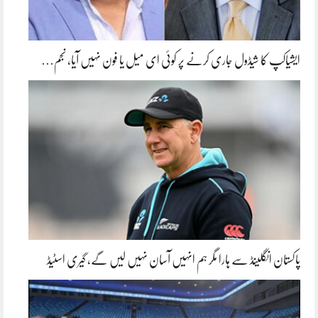
ایشیاکپ کا شیڈول جاری کرنے پر کوئی ای میل یا فون نہیں آیا، نجم…
پاکستان انگلینڈ سے ہارا مگر ہم انہیں آسان نہیں لیں گے، گیری اسٹیڈ