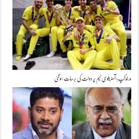
ورلڈکپ؛ آسٹریلوی ٹیم پر دولت کی برسات ہوگئی