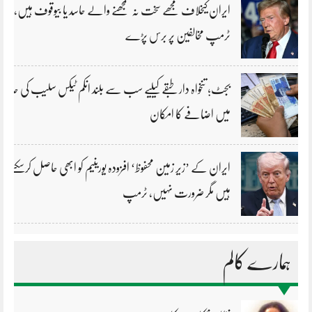
ایران کیخلاف مجھے سخت نہ سمجھنے والے حاسد یا بیوقوف ہیں،
ٹرمپ مخالفین پر برس پڑے
بجٹ؛ تنخواہ دار طبقے کیلیے سب سے بلند انکم ٹیکس سلیب کی حد
میں اضافے کا امکان
ایران کے ’زیر زمین محفوظ‘ افزودہ یورینیم کو ابھی حاصل کرسکتے
ہیں مگر ضرورت نہیں، ٹرمپ
ہمارے کالم