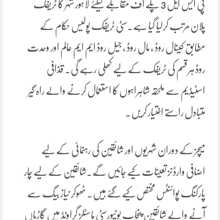
پی ایس ایل 3 پلے آف مقابلے کیلئے لاہور شہر کا ٹریفک
پلان مرتب کرلیا گیا ہے۔سٹی ٹریفک پولیس حکام کے
مطابق کینال روڈ ، مال روڈ ، جیل روڈ ایم ایم عالم اور وحدت
روڈ ہر قسم کی ٹریفک کے لیے کھلی رہے گی۔ قذافی
اسٹیڈیم سے ملحقہ شاہراہوں کا استعمال کرنے والے راہ گیر
متبادل راستے اختیار کریں۔
میچز کے دوران شہریوں اور شائقین کی رہنمائی کے لیے
اضافی وارڈنز تعینات کیے جائیں گے۔شائقین کے لیے چار
پارکنگ پوائنٹس مختص کیے گئے ہیں۔ ٹھوکر نیاز بیگ سے
آنے والے شائقین پنجاب یونیورسٹی ہاسٹلز گراونڈ میں گاڑیاں