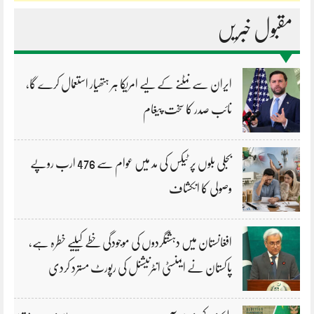
مقبول خبریں
ایران سے نمٹنے کے لیے امریکا ہر ہتھیار استعمال کرے گا،
نائب صدر کا سخت پیغام
بجلی بلوں پر ٹیکس کی مد میں عوام سے 476 ارب روپے
وصولی کا انکشاف
افغانستان میں دہشتگردوں کی موجودگی خطے کیلیے خطرہ ہے،
پاکستان نے ایمنسٹی انٹرنیشنل کی رپورٹ مسترد کردی