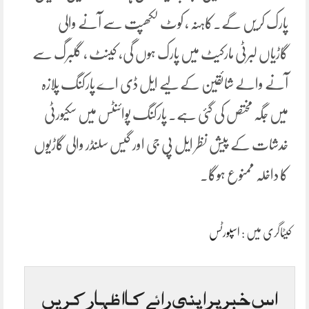
پارک کریں گے۔کاہنہ ، کوٹ لکھپت سے آنے والی
گاڑیاں لبرٹی مارکیٹ میں پارک ہوں گی، کینٹ ، گلبرگ سے
آنے والے شائقین کے لیے ایل ڈی اے پارکنگ پلازہ
میں جگہ مختص کی گئی ہے۔ پارکنگ پوائنٹس میں سکیورٹی
خدشات کے پیش نظر ایل پی جی اور گیس سلنڈر والی گاڑیوں
کا داخلہ ممنوع ہوگا۔
کیٹاگری میں :
اسپورٹس
اس خبر پر اپنی رائے کا اظہار کریں