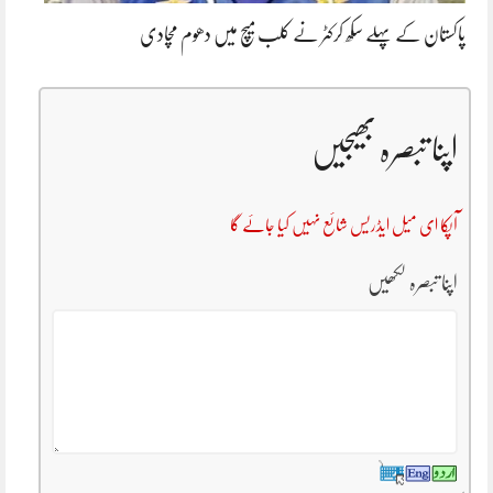
پاکستان کے پہلے سکھ کرکٹر نے کلب میچ میں دھوم مچادی
اپنا تبصرہ بھیجیں
آپکا ای میل ایڈریس شائع نہیں کیا جائے گا
اپنا تبصرہ لکھیں