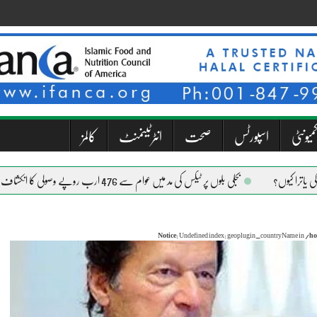
میونٹی
اسپورٹس
صحت
انٹرٹینمنٹ
کالمز
بجلی بلوں پر ٹیکس کی مد میں عوام سے 476 ارب روپے وصولی کا انکشاف
Notice
: Undefined index: geoplugin_countryName in
/ho