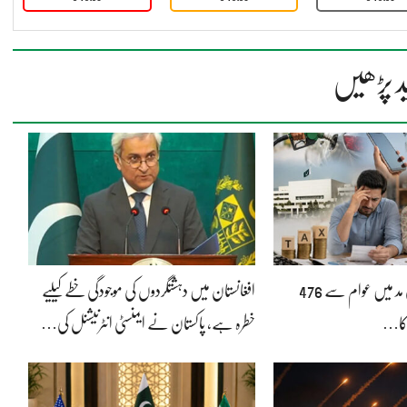
د پڑھیں
بجلی بلوں پر ٹیکس کی مد میں عوام سے 476
افغانستان میں دہشتگردوں کی موجودگی خطے کیلیے
کا…
خطرہ ہے، پاکستان نے ایمنسٹی انٹرنیشنل کی…