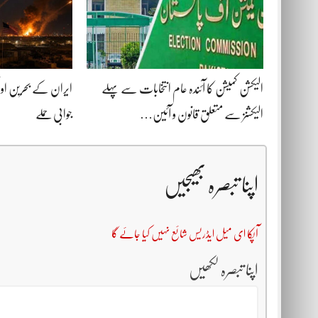
الیکشن کمیشن کا آئندہ عام انتخابات سے پہلے
ایران کے بحرین اور
الیکشنز سے متعلق قانون و آئین…
جوابی حملے
اپنا تبصرہ بھیجیں
آپکا ای میل ایڈریس شائع نہیں کیا جائے گا
اپنا تبصرہ لکھیں