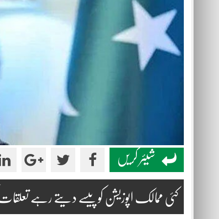
شیئر کریں
کئی ممالک اپوزیشن کو پیسے دیتے رہے تعلقات 