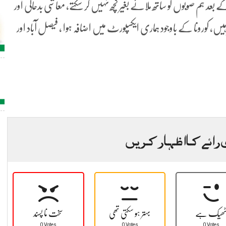
حات نہیں ہو سکتیں، 18ویں ترمیم کے بعد ہم صوبوں کو ساتھ ملائے بغیر کچھ نہیں کر سکتے، معاشی بدحالی اور
ں، کورونا کے باوجود ہماری ایکسپورٹ میں اضافہ ہوا ، فیصل آباد اور
 رائے کا اظہار کریں
ھیک ہے
بہتر ہو سکتی تھی
سخت نا پسند
0 Votes
0 Votes
0 Votes