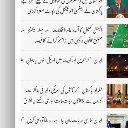
افغانستان میں دہشتگردوں کی موجودگی خطے کیلیے خطرہ ہے،
پاکستان نے ایمنسٹی انٹرنیشنل کی رپورٹ مسترد کردی
الیکشن کمیشن کا آئندہ عام انتخابات سے پہلے الیکشنز سے
متعلق قانون و آئین میں ترامیم کرانے کا فیصلہ
ایران کے بحرین اور کویت میں امریکی اڈوں پر جوابی حملے
قطر اور پاکستان کے ثالثوں کی امریکی و ایرانی مذاکرات
کاروں سے ملاقاتیں، بات چیت جاری رکھنے پر اتفاق
ایران ہماری ہر بات مان رہا ہے، نہ مانا تو وہی کریں گے