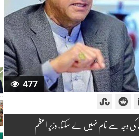
477
کی وجہ سے نام نہیں لے سکتا، وزیر اعظم