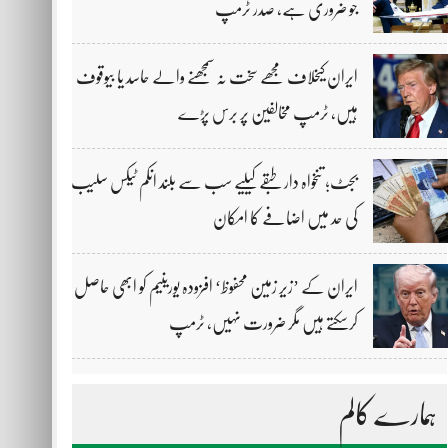
جو ضروری ہے، صدر ٹرمپ
ایران کیخلاف مجھے سخت نہ سمجھنے والے حاسد یا بیوقوف
ہیں، ٹرمپ مخالفین پر برس پڑے
بجٹ؛ تنخواہ دار طبقے کیلیے سب سے بلند انکم ٹیکس سلیب
کی حد میں اضافے کا امکان
ایران کے ’زیر زمین محفوظ‘ افزودہ یورینیم کو ابھی حاصل
کرسکتے ہیں مگر ضرورت نہیں، ٹرمپ
ہمارے کالم