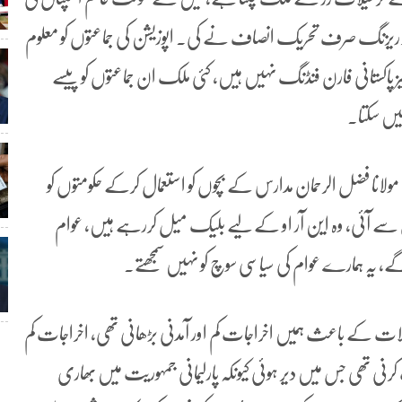
ی فنڈ ریزنگ صرف تحریک انصاف نے کی۔ اپوزیشن کی جماعتوں کو معلوم
 پاکستانی فارن فنڈنگ نہیں ہیں، کئی ملک ان جماعتوں کو پیسے
یں سکتا۔
 مولانا فضل الرحمان مدارس کے بچوں کو استعمال کرکے حکومتوں کو
 سے آئی، وہ این آر او کے لیے بلیک میل کررہے ہیں، عوام
، یہ ہمارے عوام کی سیاسی سوچ کو نہیں سمجھتے۔
ت کے باعث ہمیں اخراجات کم اور آمدنی بڑھانی تھی، اخراجات کم
رنی تھی جس میں دیر ہوئی کیونکہ پارلیمانی جمہوریت میں بھاری