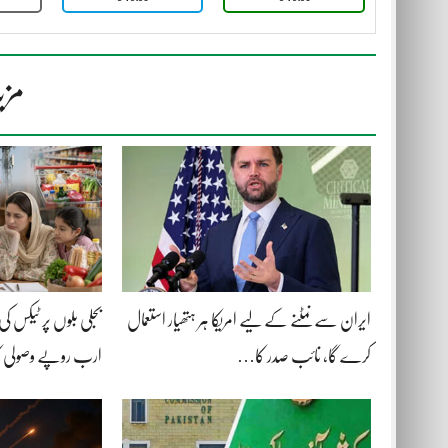
مزی
ایران سے نمٹنے کے لیے امریکا ہر ہتھیار استعمال
کرے گا، نائب صدر کا…
ارب روپے وصولی 