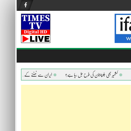
کشمیر بھی بلوچستان کی طرح جل رہا ہے؟
ایران سے نمٹنے کے لیے امریکا ہر ہتھیار اس