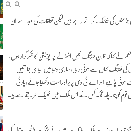
ن کی جماعتوں کی فنڈنگ کرتے رہے ہیں لیکن تعلقات کی وجہ سے ان
 نے کہا کہ فارن فنڈنگ کیس اٹھانے پر اپوزیشن کا شکر گزار ہوں،
وں کی فنڈنگ کہاں سے ہوتی رہی، ساری دنیا میں سیاسی جماعتیں
ی چاہیے اور اسے ٹی وی پر براہ راست دکھایا جائے، پارٹی
ری قوم کو پتا چلے گا کہ کس نے اس ملک میں ٹھیک طریقے سے پیسہ
ے گئے ترسیلات زر سے ملک چلتا ہے، میں نے شوکت خانم اسپتال کی