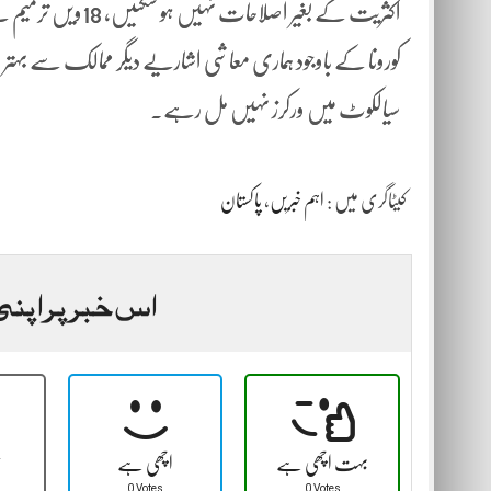
اکثریت کے بغیر اصلا
کورونا کے باوجود ہماری معاشی اشاریے دیگر ممالک سے بہتر ہی
سیالکوٹ میں ورکرز نہیں مل رہے۔
کیٹاگری میں :
اہم خبریں
،
پاکستان
اس خبر پر اپنی
بہت اچھی ہے
اچھی ہے
ٹ
0 Votes
0 Votes