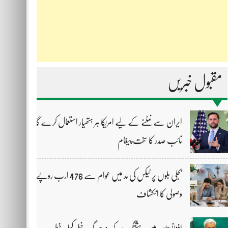
مقبول خبریں
ایران سے نمٹنے کے لیے امریکا ہر ہتھیار استعمال کرے گا،
نائب صدر کا سخت پیغام
بجلی بلوں پر ٹیکس کی مد میں عوام سے 476 ارب روپے
وصولی کا انکشاف