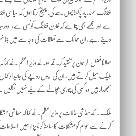
فنڈنگ سمندرپار پاکستانیوں سے کی، چیلنج کرتا ہوں کہ سیاس
ہے اور مجھے بھی پتا ہے کہ فارن فنڈنگ کونسی ہے، اوورسیز
دیتے رہے، ان ممالک سے تعلقات کی وجہ سے میں بتا نہ
مولانا فضل الرحمان پر تنقید کرتے ہوئے وزیر اعظم نے کہا کہ
بلیک میل کرتے ہیں، ان کی اربوں روپے کی جائیداد کہاں
سمجھدار ہیں وہ کسی کی چوری بچانے کے لیے نہیں نکلیں گے
ملک کے معاشی حالات پر وزیراعظم نے کہا کہ معاشی مشکلا
کرنے سے عوام کو مشکلات کا سامنا کرنا پڑا، ہمیں اصلاحات ک