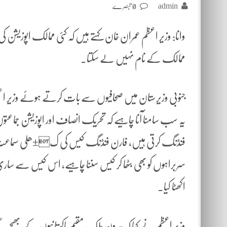
admin
0 تبصرے
وانا: وزیر اعظم عمران خان کہتے ہیں کہ کئی ممالک اپوزیش
ممالک کے نام نہیں لے سکتا۔
جنوبی وزیرستان میں صحافیوں سے بات کرتے ہوئے وزیر اعظم
یہ سب سامنا آنا چاہیے کہ تحریک انصاف اور اپوزیشن جماعت
فنڈنگ کرتی ہیں، فارن فنڈنگ کیس کی ک±ھلی سماعت ہون
سربراہوں کو بھی بٹھا کر کیس سننا چاہیے، اس کیس سے سا
اکھٹا کیا۔
وزیر اعظم نے کہا کہ بیرون ملک مقیم پاکستانیوں کے بھیج