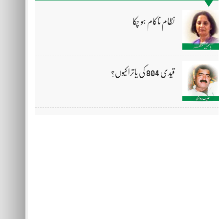
نظام ناکام ہو چکا
قیدی 804 کی یاترا کیوں؟