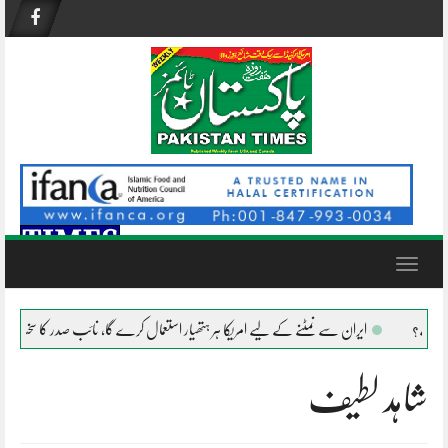
Skip
to
content
Toggle
navigation
ایران سے نمٹنے کے لیے امریکا ہر ہتھیار استعمال کرے گا، نائب صدر کا سخت پیغام
شاہد لطیف