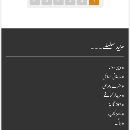
مزید سلسلے۔۔۔
*دین و دنیا
*روحانی مسائل
*سنہرے بندھن
*مزیدار کھانے
*ہیلتھ گائیڈ
*ٹائمز کلب
*بلاگ