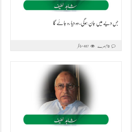
جس دیے میں جان ہوگی، وہ دیا رہ جائے گا
0 تبصرے
مناظر
487