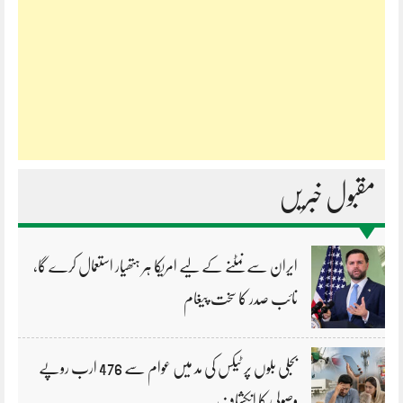
مقبول خبریں
ایران سے نمٹنے کے لیے امریکا ہر ہتھیار استعمال کرے گا،
نائب صدر کا سخت پیغام
بجلی بلوں پر ٹیکس کی مد میں عوام سے 476 ارب روپے
وصولی کا انکشاف