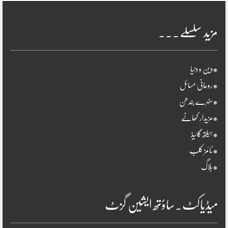
مزید سلسلے۔۔۔
*دین و دنیا
*روحانی مسائل
*سنہرے بندھن
*مزیدار کھانے
*ہیلتھ گائیڈ
*ٹائمز کلب
*بلاگ
میڈیاکٹ۔ساؤتھ ایشین گزٹ