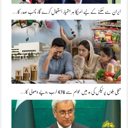
ایران سے نمٹنے کے لیے امریکا ہر ہتھیار استعمال کرے گا، نائب صدر کا…
بجلی بلوں پر ٹیکس کی مد میں عوام سے 476 ارب روپے وصولی کا…