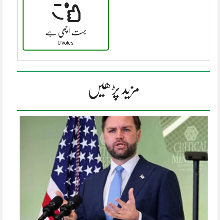
بہت اچھی ہے
0 Votes
مزید پڑھیں