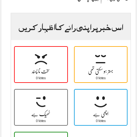
اس خبر پر اپنی رائے کا اظہار کریں
بہتر ہو سکتی تھی
سخت نا پسند
0 Votes
0 Votes
اچھی ہے
ٹھیک ہے
0 Votes
0 Votes