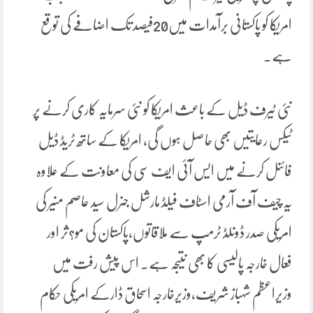
امریکا کو پاکستانی برآمدات میں20فیصد تک اضافے کی توقع
ہے۔
نئی ٹیرف ڈیل کے باعث امریکا کو نئی سرمایہ کاری کرنے پر
ٹیکس رعایتیں بھی حاصل ہوں گی، امریکا کے ساتھ ٹریڈ ڈیل
فائنل کرنے میں ایس آئی ایف سی کی معاونت کے علاوہ
یہ چیف آف آرمی اسٹاف فیلڈ مارشل جنرل سید عاصم منیر کی
امریکی صدر ڈونلڈ ٹرمپ سے ملاقاتوں،پاکستان کی مو?ثر اور
فعال خارجہ پالیسی کا بھی نتیجہ ہے۔ اس پیش رفت میں
وزیراعظم شہباز شریف،وزیرخارجہ اسحاق ڈارکے امریکی حکام