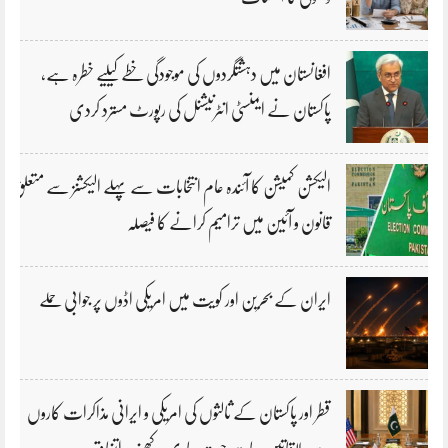
افغانستان میں دہشتگردوں کی موجودگی خطے کیلیے خطرہ ہے،
پاکستان نے ایمنسٹی انٹرنیشنل کی رپورٹ مسترد کردی
الیکشن کمیشن کا آئندہ عام انتخابات سے پہلے الیکشنز سے متعلق
قانون و آئین میں ترامیم کرانے کا فیصلہ
ایران کے بحرین اور کویت میں امریکی اڈوں پر جوابی حملے
قطر اور پاکستان کے ثالثوں کی امریکی و ایرانی مذاکرات کاروں