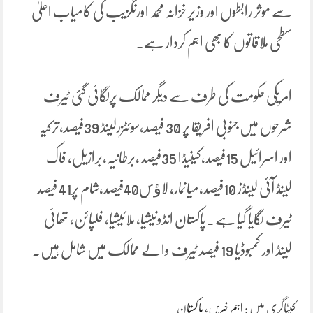
سے موثر رابطوں اور وزیر خزانہ محمد اورنگزیب کی کامیاب اعلیٰ
سطحی ملاقاتوں کا بھی اہم کردار ہے۔
امریکی حکومت کی طرف سے دیگر ممالک پرلگائی گئی ٹیرف
شرحوں میں جنوبی افریقا پر 30 فیصد،سوئٹزرلینڈ 39فیصد،ترکیہ
اور اسرائیل 15فیصد،کینیڈا 35فیصد ،برطانیہ،برازیل، فاک
لینڈ آئی لینڈز 10فیصد،میانمار، لاﺅس40فیصد،شام پر41 فیصد
ٹیرف لگایا گیا ہے۔ پاکستان انڈونیشیا، ملائیشیا، فلپائن، تھائی
لینڈ اور کمبوڈیا 19 فیصد ٹیرف والے ممالک میں شامل ہیں۔
کیٹاگری میں :
اہم خبریں
،
پاکستان