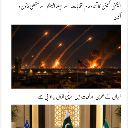
الیکشن کمیشن کا آئندہ عام انتخابات سے پہلے الیکشنز سے متعلق قانون و
آئین…
ایران کے بحرین اور کویت میں امریکی اڈوں پر جوابی حملے