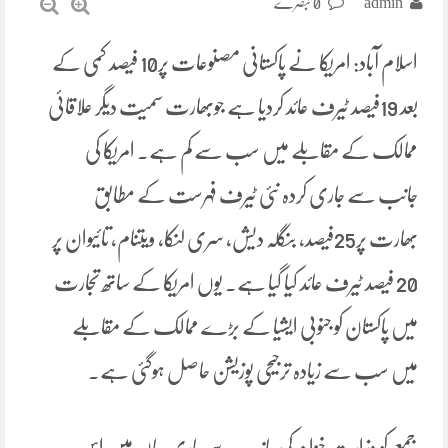
admin
0 تبصرے
اسلام آباد: امریکا نے پاکستانی مصنوعات پر10 فیصد کمی کے
بعد 19فیصد ٹیرف عائد کردیا ہے جوبھارت سمیت دیگر علاقائی
ممالک کے مقابلے میں سب سے کم ہے۔ امریکا کی
جانب سے جاری کردہ نئی ٹیرف فہرست کے مطابق
بھارت پر25فیصد، بنگلہ دیش، سری لنکا، ویتنام، تائیوان پر
20 فیصد ٹیرف عائد کیا گیا ہے۔ یوں امریکا کے ساتھ تجارت
میں پاکستان کو جنوبی ایشیا کے بڑے ممالک کے مقابلے
میں سب سے زیادہ ترجیحی پوزیشن حاصل ہوگئی ہے۔
جمعے کو وزارت خزانہ کی جانب سے جاری بیان میں اس