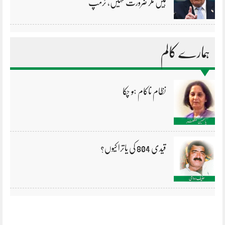
ہیں مگر ضرورت نہیں، ٹرمپ
ہمارے کالم
نظام ناکام ہو چکا
قیدی 804 کی یاترا کیوں؟