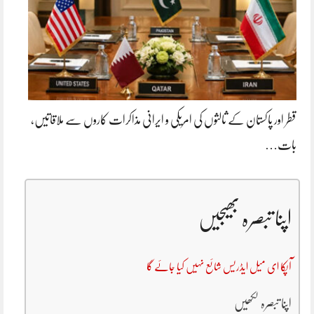
قطر اور پاکستان کے ثالثوں کی امریکی و ایرانی مذاکرات کاروں سے ملاقاتیں،
بات…
اپنا تبصرہ بھیجیں
آپکا ای میل ایڈریس شائع نہیں کیا جائے گا
اپنا تبصرہ لکھیں