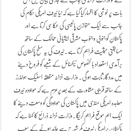
بات پر خوشی کا اظہارکیا گیا ہے کہ نیا ٹیرف امریکی حکام کی
جانب سے ایک متوازن پالیسی کی عکاسی کرتا ہے اور
پاکستان کو جنوبی و جنوب مشرقی ایشیائی ممالک کے ساتھ
مسابقتی حیثیت فراہم کرتا ہے۔ٹیرف کی یہ سطح پاکستان کی
برآمدی استعداد بالخصوص ٹیکسٹائل کے شعبے کو فروغ دینے
میں مددگار ثابت ہو گی۔ وزارتِ خزانہ متعلقہ اسٹیک ہولڈرز
کے ساتھ قریبی مشاورت کے بعد پرعزم ہے کہ موجودہ ٹیرف
معاہدہ امریکی منڈی میں پاکستان کی موجودگی کو وسعت دینے کا
ایک اہم موقع فراہم کریگا۔وزارت خزانہ ذرائع کا کہنا ہے کہ
پاکستان پرامریکی ٹیرف کم شرح سے عائد ہونے کے سبب