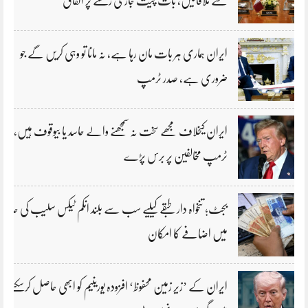
سے ملاقاتیں، بات چیت جاری رکھنے پر اتفاق
ایران ہماری ہر بات مان رہا ہے، نہ مانا تو وہی کریں گے جو
ضروری ہے، صدر ٹرمپ
ایران کیخلاف مجھے سخت نہ سمجھنے والے حاسد یا بیوقوف ہیں،
ٹرمپ مخالفین پر برس پڑے
بجٹ؛ تنخواہ دار طبقے کیلیے سب سے بلند انکم ٹیکس سلیب کی حد
میں اضافے کا امکان
ایران کے ’زیر زمین محفوظ‘ افزودہ یورینیم کو ابھی حاصل کرسکتے