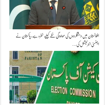
افغانستان میں دہشتگردوں کی موجودگی خطے کیلیے خطرہ ہے، پاکستان نے
ایمنسٹی انٹرنیشنل کی…