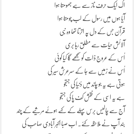
اک ایک حرف ناز سے ہے جھومتا ہوا
آیا ہوں میں رسول کے لب چومتا ہوا
قرآن جس کے دل پہ اترتا تھا وہ نبی
آلائش حیات سے مطلق رہا بری
اُس کے عروج ذات کو سمجھے گا کیا کوئی
اُس نے زمیں سے جا کے سرعرش سیر کی
ہوتی ہے یہ جو چاند میں دُنیا کی جستجو
ہے یہ اسی کے نقش کف پا کی جستجو
آج سے چالیس برس پہلے کے کہے ہوئے مرثیے کے چند
بند آپ نے ملاحظہ کئے۔ اب صبا اکبر آبادی صاحب کی