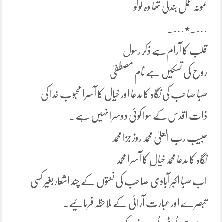
نمونہ عمل بندگی تھا وہ لوگو
….٭….
قلب کا آرام ہے ذکر رسول
روح کی تسکیں ہے نام مصطفیٰ
صبا صاحب کی نگاہ کا مدعا اور خیال کا آسرا محبوب خدا کی
ذات اقدس کے سوا کوئی دوسرا نہیں ہے۔
حبیب رب العلیٰ محمد روز جزا محمد
نگاہ کا مدعا محمد خیال کا آسرا محمد
اب صبا اکبر آبادی صاحب کی نعتوں کے چند اشعار بغیر کسی
تبصرے اور عبارت آرائی کے ملاحظہ فرمائیے۔