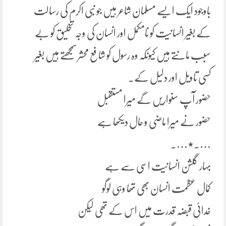
باوجود ایک ایسے مسلمان شاعر ہیں جو نبی اکرم کی رسالت
کے بغیر انسانیت کو نامکمل اور انسان کی وجہ تخلیق کو بے
سبب مانتے ہیں کیونکہ وہ رسول کو شافع محشر سمجھتے ہیں بغیر
کسی تاویل اور دلیل کے۔
حضور آپ سنواریں گے میرا مستقبل
حضور نے میرا ماضی و حال دیکھا ہے
….٭….
بہار گلشن انسانیت اسی سے ہے
کمال عظمت انسان بھی تھا وہی لوگو
خدائی قبضہ قدرت میں اس کے تھی لیکن