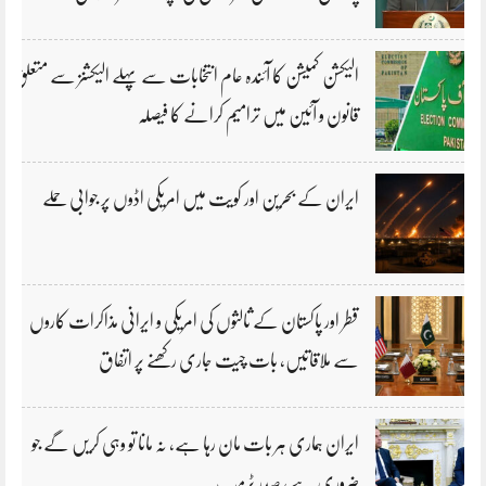
الیکشن کمیشن کا آئندہ عام انتخابات سے پہلے الیکشنز سے متعلق
قانون و آئین میں ترامیم کرانے کا فیصلہ
ایران کے بحرین اور کویت میں امریکی اڈوں پر جوابی حملے
قطر اور پاکستان کے ثالثوں کی امریکی و ایرانی مذاکرات کاروں
سے ملاقاتیں، بات چیت جاری رکھنے پر اتفاق
ایران ہماری ہر بات مان رہا ہے، نہ مانا تو وہی کریں گے جو
ضروری ہے، صدر ٹرمپ