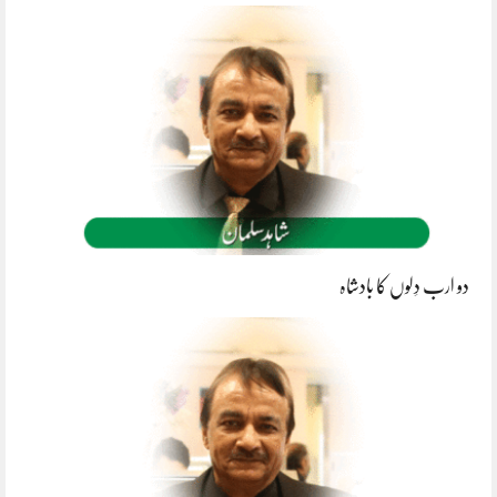
دو ارب دِلوں کا بادشاہ