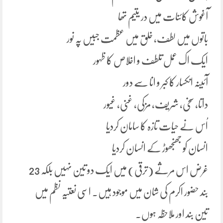
آغوش کائنات میں در یتیم تھا
باتوں میں لطف، خلق میں عظمت جبیں پہ نور
ایک اک عمل تلطف و اخلاص کا ظہور
آئینہ انکسار کا کبر و انا سے دور
داتا، سخی، شریف، مزکی، غنی، غیور
اُس نے حیات تازہ کا سامان کردیا
انسان کو جھنجھوڑ کے انسان کردیا
غرض اس مرثے (ترقی) میں ایک دو تین نہیں بلکہ 23
بند حضور اکرم کی شان میں موجود ہیں۔ اسی نعتیہ نظم میں
تین بند اور ملاحظہ ہوں۔