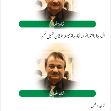
اک بڑا دانشور افسانہ نگار براڈ کاسٹر سلطان جمیل نسیم
تزکیہءنفس