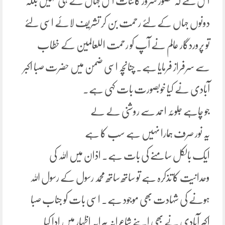
اس لئے کہ حضور سرور کائنات اس جہاں کے ہی نہیں بلکہ
دونوں جہاں کے لئے رحمت بن کر تشریف لائے اسی لئے
تو پروردگار عالم نے آپ کو رحمت اللعالمین کے خطاب
سے سرفراز فرمایا ہے۔ چنانچہ اسی ضمن میں حضرت صبا اکبر
آبادی نے کیا خوبصورت بات کہی ہے۔
جو چاہے جلوئہ احمد سے روشنی لے لے
یہ نور صرف ہمارا نہیں ہے سب کا ہے
ایک بالکل سامنے کی بات ہے۔ اذان میں اللہ کی
وحدانیت کا تذکرہ ہے تو ساتھ ساتھ محمد رسول کے رسول اللہ
ہونے کی شہادت بھی موجود ہے۔ اسی بات کو جناب صبا
اکبر آبادی نے بھی اپنے شاعرانہ پیرایہ اظہار میں ادا کیا