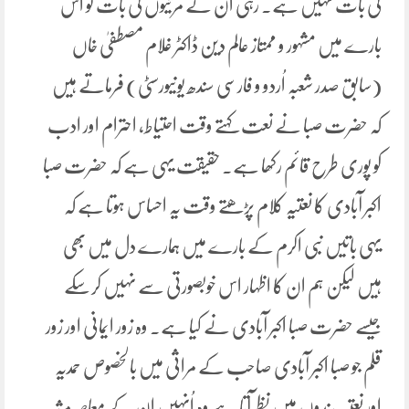
کی بات نہیں ہے۔ رہی ان کے مرثیوں کی بات تو اس
بارے میں مشہور و ممتاز عالم دین ڈاکٹر غلام مصطفیٰ خاں
(سابق صدر شعبہ اُردو و فارسی سندھ یونیورسٹی) فرماتے ہیں
کہ حضرت صبا نے نعت کہتے وقت احتیاط، احترام اور ادب
کو پوری طرح قائم رکھا ہے۔ حقیقت یہی ہے کہ حضرت صبا
اکبر آبادی کا نعتیہ کلام پڑھتے وقت یہ احساس ہوتا ہے کہ
یہی باتیں نبی اکرم کے بارے میں ہمارے دل میں بھی
ہیں لیکن ہم ان کا اظہار اس خوبصورتی سے نہیں کرسکے
جیسے حضرت صبا اکبر آبادی نے کیا ہے۔ وہ زور ایمانی اور زور
قلم جو صبا اکبر آبادی صاحب کے مراثی میں بالخصوص حمدیہ
اور نعتیہ بندوں میں نظر آتا ہے وہ اُنہیں ان کے معاصر مرثیہ