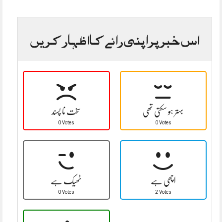
اس خبر پر اپنی رائے کا اظہار کریں
بہتر ہو سکتی تھی
سخت نا پسند
0 Votes
0 Votes
اچھی ہے
ٹھیک ہے
0 Votes
2 Votes