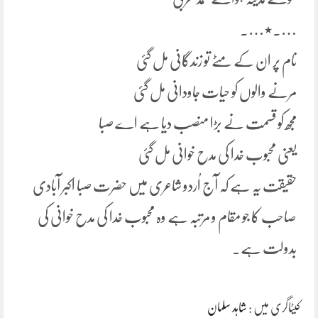
….٭….
نام پر ان کے مٹے تو زندگانی مل گئی
مرنے والوں کو حیات جاودانی مل گئی
مجھ کو قسمت نے بڑا منصب دیا ہے اے صبا
یعنی محبوب خدا کی مدح خوانی مل گئی
حقیقت یہ ہے کہ آج اُردو شاعری میں حضرت صبا اکبر آبادی
صاحب کا جو مقام و مرتبہ ہے وہ محبوب خدا کی مدح خوانی کی
بدولت ہے۔
کیٹاگری میں :
شاہد سلمان