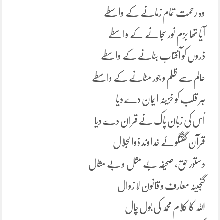
وہ رحمت تمام زمانے کے واسطے
آیا تھا بزم نور سجانے کے واسطے
ذروں کو آفتاب بنانے کے واسطے
عالم سے ظلم و جور مٹانے کے واسطے
ہر قلب کو خزینہ ایمان دے دیا
اُس کی زبان پاک نے قران دے دیا
قرآن گفتگوئے خداوند ذوالجلال
دستور حق، صحیفہ بے مثل و بے مثال
گنجینہ معارف و قانون لا زوال
اللہ کا کلام محمد کی بول چال