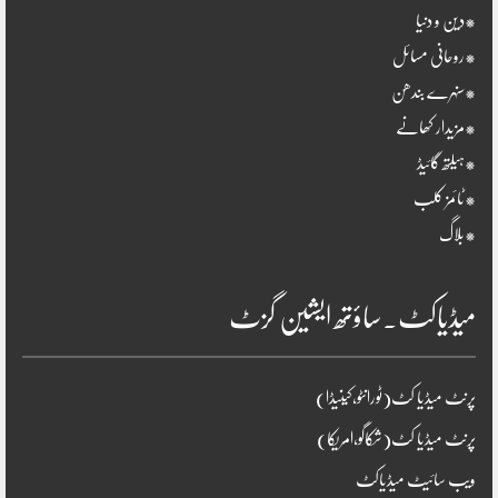
*دین و دنیا
*روحانی مسائل
*سنہرے بندھن
*مزیدار کھانے
*ہیلتھ گائیڈ
*ٹائمز کلب
*بلاگ
میڈیاکٹ۔ساؤتھ ایشین گزٹ
پرنٹ میڈیا کٹ(ٹورانٹو،کینیڈا)
پرنٹ میڈیا کٹ(شکاگو،امریکا)
ویب سائیٹ میڈیاکٹ