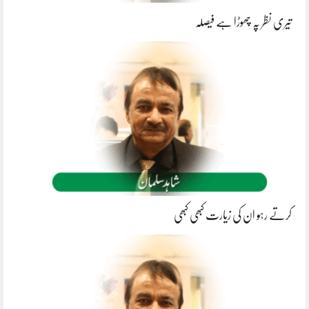
تیری نظر پہ چھوڑا ہے فیصلہ
کرتے رہو ان کی زیارت کبھی کبھی