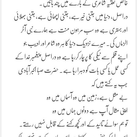
خالص نعتیہ شاعری کے بارے میں چند باتیں۔
دراصل، دنیا میں جتنی خیر ہے، جتنی اچھائی ہے، جتنی بھلائی
اور بہتری ہے وہ سب مرہون منت ہے ہمارے نبی آخر
الزماں کی۔ میرے نزدیک دنیا کا ہر وہ شاعر اور ادیب جو
اپنے قلم سے نیکی کا پرچار کررہا ہے وہ دراصل پیغمبر خدا کے
کسی عمل یا کسی بات کو دہرا رہا ہے۔ حضرت صبا اکبر آبادی
جب یہ کہتے ہیں کہ
بے مثل ہے، زمین میں وہ آسماں میں وہ
اپنی مثال آپ ہے دونوں جہاں میں وہ
تو ہم سوائے تائید کے اور کچھ کہنے کے قابل نہیں رہتے۔