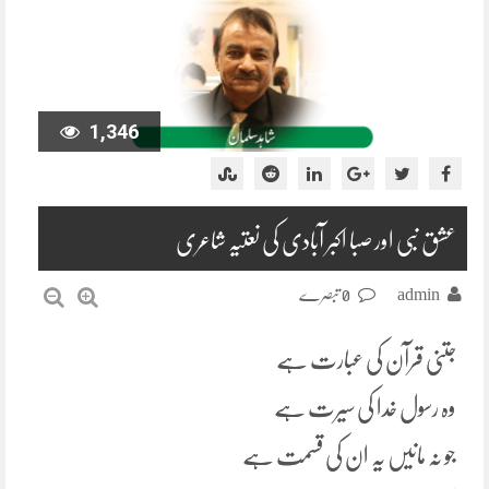
1,346
عشق نبی اور صبا اکبر آبادی کی نعتیہ شاعری
admin
0 تبصرے
جتنی قرآن کی عبارت ہے
وہ رسول خدا کی سیرت ہے
جو نہ مانیں یہ ان کی قسمت ہے