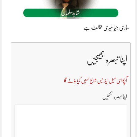
ساری دنیا میری مخالف ہے
اپنا تبصرہ بھیجیں
آپکا ای میل ایڈریس شائع نہیں کیا جائے گا
اپنا تبصرہ لکھیں