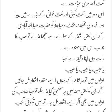
نعت احمد بڑی عبادت ہے
اس دور میں نعت گوئی اور نعت خوانی کے بارے میں پیدا
ہونے والی مختلف بحث و مباحثہ کو حضرت صبا اکبر آبادی
کے ان نعتیہ اشعار کے حوالے سے سمجھا جائے تو سب کا
جواب اس میں موجود ہے۔
رات دن اپنا وظیفہ ہے صبا
یا حبیب یا حبیب یا حبیب
غزلوں میں تو ہر شاعر کے یہاں ایسے متعدد اشعار مل جائیں
گے جن کو نعتیہ مضامین پر منطبق کیا جا سکے تو صبا صاحب کی
غزلوں میں بھی اگر ایسے اشعار مل جاتے ہیں تو کوئی تعجب