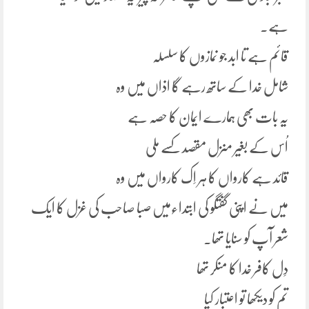
ہے۔
قائم ہے تا ابد جو نمازوں کا سلسلہ
شامل خدا کے ساتھ رہے گا اذاں میں وہ
یہ بات بھی ہمارے ایمان کا حصہ ہے
اُس کے بغیر منزل مقصد کسے ملی
قائد ہے کارواں کا ہر اِک کارواں میں وہ
میں نے اپنی گفتگو کی ابتداءمیں صبا صاحب کی غزل کا ایک
شعر آپ کو سنایا تھا۔
دِل کافر خدا کا منکر تھا
تم کو دیکھا تو اعتبار کیا