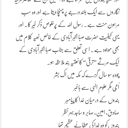
نگاروں سے ایک بلند درجے پر پہنچا دیتا ہے اور وہ سب
مرہون منت ہے۔ رسول اللہ کے پُرخلوص ذکر خیر کا۔ اور
یہی کیفیت حضرت صبا اکبر آبادی کے خالص نعیہ کلام میں
بھی موجود ہے۔ اسی تعلق سے جناب صبا اکبر آبادی کے
ایک مرثے ”ترقی“ کا نعتیہ بند ملاحظہ ہو۔
چودہ سو سال گزرے کہ مکہ میں اک بشر
اُمّی مگر علوم الٰہی سے باخبر
بندوں کے درمیان خدا کا پیامبر
صادق، امین، صابر و ساجد بہر نظر
بندوں کو وہ خدا کی عطائے عظیم تھا