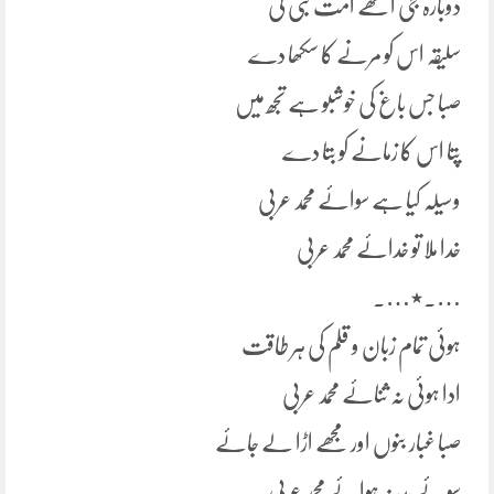
دوبارہ جی اُٹھے اُمت نبی کی
سلیقہ اس کو مرنے کا سکھا دے
صبا جس باغ کی خوشبو ہے تجھ میں
پتا اس کا زمانے کو بتا دے
وسیلہ کیا ہے سوائے محمد عربی
خدا ملا تو خدائے محمد عربی
….٭….
ہوئی تمام زبان و قلم کی ہر طاقت
ادا ہوئی نہ ثنائے محمد عربی
صبا غبار بنوں اور مجھے اڑا لے جائے
سوئے مدینہ ہوائے محمد عربی