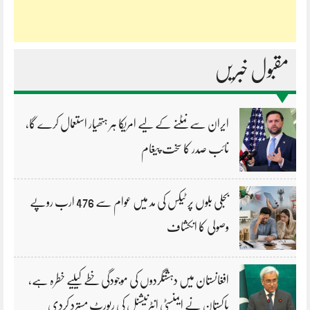
مقبول خبریں
ایران سے نمٹنے کے لیے امریکا ہر ہتھیار استعمال کرے گا،
نائب صدر کا سخت پیغام
بجلی بلوں پر ٹیکس کی مد میں عوام سے 476 ارب روپے
وصولی کا انکشاف
افغانستان میں دہشتگردوں کی موجودگی خطے کیلیے خطرہ ہے،
پاکستان نے ایمنسٹی انٹرنیشنل کی رپورٹ مسترد کردی