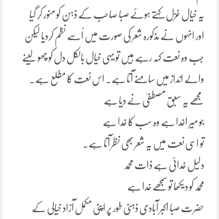
یہ خیال غزل کہتے ہوئے صبا صاحب کے ذہن کو منور کر گیا
اور انہوں نے مذکورہ شعر کی صورت میں اُسے نظم کردیا لیکن
جب وہ نعت کہہ رہے ہیں تو یہی خیال بالکل دل کو چھو لینے
والے انداز میں سامنے آتا ہے۔ اس نعت کا مطلع ہے۔
مجھے یہ سبق مصطفیٰ نے دیا ہے
جو میر اخدا ہے وہ سب کا خدا ہے
تو اسی نعت میں یہ شعر بھی نظر آتا ہے۔
دلیل خدائی ہے ذات محمد
محمد کو دیکھا تو سمجھے خدا ہے
حضرت صبا اکبر آبادی ذہنی طور پر اپنی مکمل آزاد خیالی کے