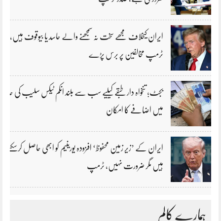
ایران کیخلاف مجھے سخت نہ سمجھنے والے حاسد یا بیوقوف ہیں،
ٹرمپ مخالفین پر برس پڑے
بجٹ؛ تنخواہ دار طبقے کیلیے سب سے بلند انکم ٹیکس سلیب کی حد
میں اضافے کا امکان
ایران کے ’زیر زمین محفوظ‘ افزودہ یورینیم کو ابھی حاصل کرسکتے
ہیں مگر ضرورت نہیں، ٹرمپ
ہمارے کالم