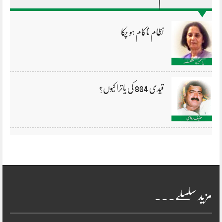
نظام ناکام ہو چکا
قیدی 804 کی یاترا کیوں؟
مزید سلسلے۔۔۔