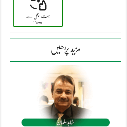
بہت اچھی ہے
1 Votes
مزید پڑھیں