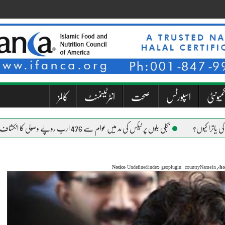
میونٹی
اسپورٹس
صحت
انٹرٹینمنٹ
کالمز
بجلی بلوں پر ٹیکس کی مد میں عوام سے 476 ارب روپے وصولی کا انکشاف
Notice
: Undefined index: geoplugin_countryName in
/ho