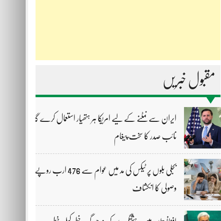
مقبول خبریں
ایران سے نمٹنے کے لیے امریکا ہر ہتھیار استعمال کرے گا،
نائب صدر کا سخت پیغام
بجلی بلوں پر ٹیکس کی مد میں عوام سے 476 ارب روپے
وصولی کا انکشاف