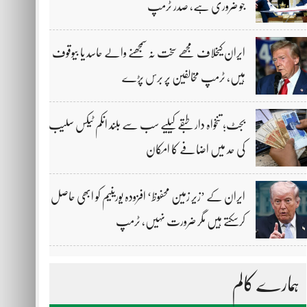
جو ضروری ہے، صدر ٹرمپ
ایران کیخلاف مجھے سخت نہ سمجھنے والے حاسد یا بیوقوف
ہیں، ٹرمپ مخالفین پر برس پڑے
بجٹ؛ تنخواہ دار طبقے کیلیے سب سے بلند انکم ٹیکس سلیب
کی حد میں اضافے کا امکان
ایران کے ’زیر زمین محفوظ‘ افزودہ یورینیم کو ابھی حاصل
کرسکتے ہیں مگر ضرورت نہیں، ٹرمپ
ہمارے کالم