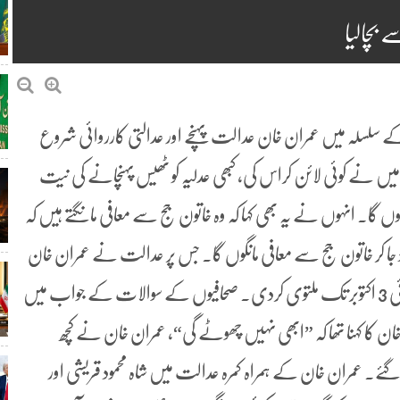
 بچالیا
کے سلسلہ میں عمران خان عدالت پہنچے اور عدالتی کارروائی شروع
 اگر میں نے کوئی لائن کراس کی، کبھی عدلیہ کو ٹھیس پہنچانے کی نیت
ں گا۔ انہوں نے یہ بھی کہا کہ وہ خاتون جج سے معافی مانگتے ہیں کہ
 جا کر خاتون جج سے معافی مانگوں گا۔ جس پر عدالت نے عمران خان
سے 29 ستمبر کا بیان حلفی جمع کرانے کا کہا اور عدالتی کارروائی 3 اکتوبر تک ملتوی کردی۔ صحافیوں کے سوالات کے جواب میں
 کا کہنا تھا کہ ”ابھی نہیں چھوٹے گی“، عمران خان نے کچھ
ئے۔ عمران خان کے ہمراہ کمرہ عدالت میں شاہ محمود قریشی اور