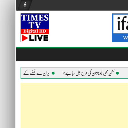
کشمیر بھی بلوچستان کی طرح جل رہا ہے؟
ایران سے نمٹنے کے لیے امریکا ہر ہتھیار ا