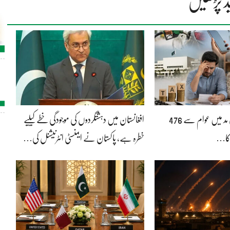
د پڑھیں
بجلی بلوں پر ٹیکس کی مد میں عوام سے 476
افغانستان میں دہشتگردوں کی موجودگی خطے کیلیے
کا…
خطرہ ہے، پاکستان نے ایمنسٹی انٹرنیشنل کی…