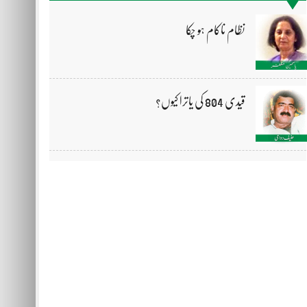
نظام ناکام ہو چکا
قیدی 804 کی یاترا کیوں؟