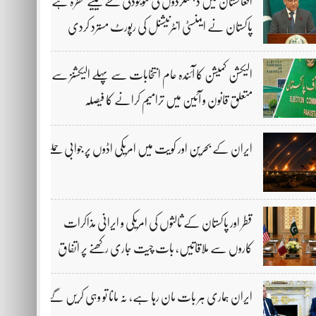
افغانستان میں دہشتگردوں کی موجودگی خطے کیلیے خطرہ ہے،
پاکستان نے ایمنسٹی انٹرنیشنل کی رپورٹ مسترد کردی
الیکشن کمیشن کا آئندہ عام انتخابات سے پہلے الیکشنز سے
متعلق قانون و آئین میں ترامیم کرانے کا فیصلہ
ایران کے بحرین اور کویت میں امریکی اڈوں پر جوابی حملے
قطر اور پاکستان کے ثالثوں کی امریکی و ایرانی مذاکرات
کاروں سے ملاقاتیں، بات چیت جاری رکھنے پر اتفاق
ایران ہماری ہر بات مان رہا ہے، نہ مانا تو وہی کریں گے