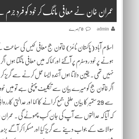
عمران خان نے معافی مانگ کر خود کو فردِ جرم سے
admin
0 تبصرے
اسلام آباد (پاکستان ٹائمز) خاتون جج معافی کیس کی سماعت 
ہونے پر خود روسٹرم پر آگئے اور کہا کہ میں معافی مانگتا ہوں
نہیں تھی۔ یقین دلاتا ہوں آئندہ ایسا عمل کرنے سے گریز کرو
اگر خاتون جج کو میرے بیان سے تکلیف پہنچی ہے تو میں خود
کہ آیا کہ عدالتوں سے آپ کی جان کب چھوٹے گی۔ عمران خان
سوالات کے جواب دینے سے گریز کیا اور مسکرا کر آگے بڑھ گ