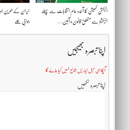
الیکشن کمیشن کا آئندہ عام انتخابات سے پہلے
ایران کے بحرین اور
الیکشنز سے متعلق قانون و آئین…
جوابی حملے
اپنا تبصرہ بھیجیں
آپکا ای میل ایڈریس شائع نہیں کیا جائے گا
اپنا تبصرہ لکھیں