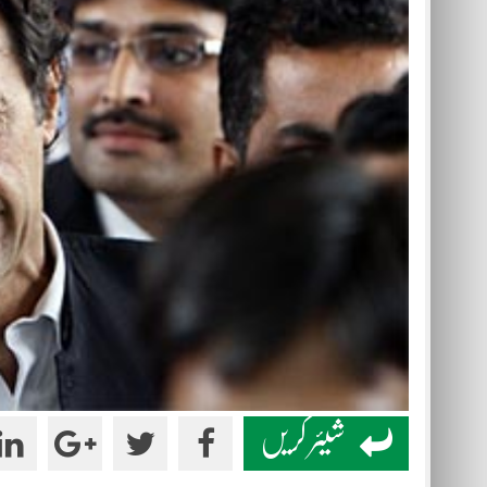
شیئر کریں