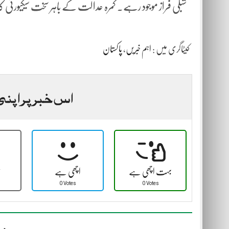
شبلی فراز موجود رہے۔ کمرہ عدالت کے باہر سخت سیکیورٹی کا بند
کیٹاگری میں :
اہم خبریں
،
پاکستان
اس خبر پر اپنی
بہت اچھی ہے
اچھی ہے
ٹ
0 Votes
0 Votes