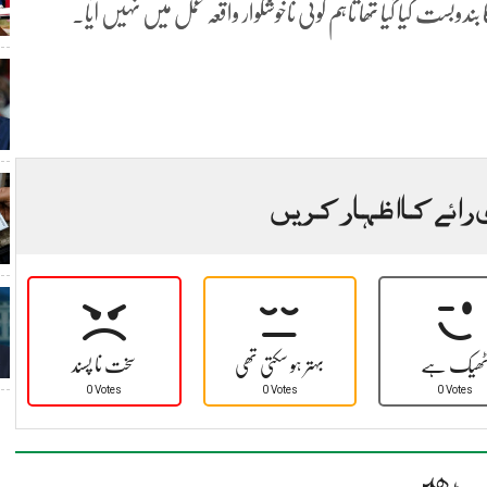
وبست کیا گیا تھا تاہم کوئی ناخوشگوار واقعہ عمل میں نہیں آیا۔
 رائے کا اظہار کریں
ھیک ہے
بہتر ہو سکتی تھی
سخت نا پسند
0 Votes
0 Votes
0 Votes