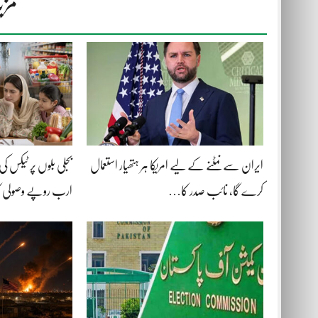
مزی
ایران سے نمٹنے کے لیے امریکا ہر ہتھیار استعمال
کرے گا، نائب صدر کا…
ارب روپے وصولی 