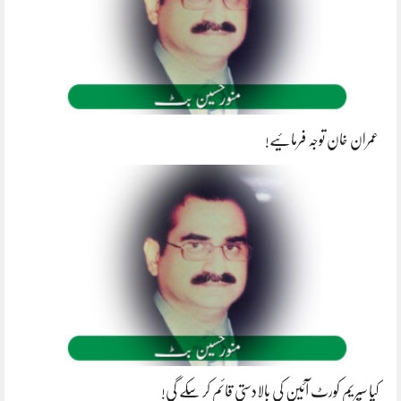
عمران خان توجہ فرمائیے!
کیا سپریم کورٹ آئین کی بالادستی قائم کر سکے گی!