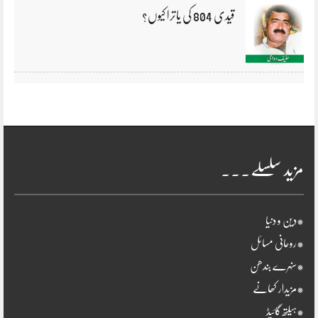
قیدی 804 کی یاترا کیوں؟
مزید سلسلے۔۔۔
*دین و دنیا
*روحانی مسائل
*سنہرے بندھن
*مزیدار کھانے
*ہیلتھ گائیڈ