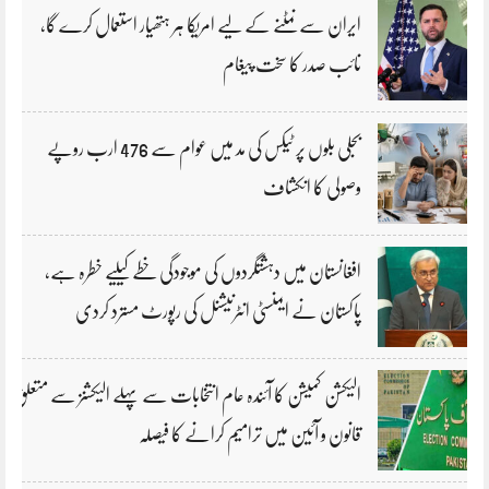
ایران سے نمٹنے کے لیے امریکا ہر ہتھیار استعمال کرے گا،
نائب صدر کا سخت پیغام
بجلی بلوں پر ٹیکس کی مد میں عوام سے 476 ارب روپے
وصولی کا انکشاف
افغانستان میں دہشتگردوں کی موجودگی خطے کیلیے خطرہ ہے،
پاکستان نے ایمنسٹی انٹرنیشنل کی رپورٹ مسترد کردی
الیکشن کمیشن کا آئندہ عام انتخابات سے پہلے الیکشنز سے متعلق
قانون و آئین میں ترامیم کرانے کا فیصلہ