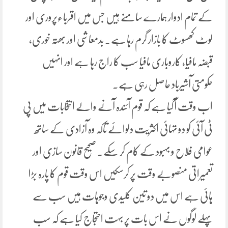
کے تمام ادوار ہمارے سامنے ہیں جس میں اقرباءپروری اور
لوٹ کھسوٹ کا بازار گرم رہا ہے۔ بدمعاشی اور بھتہ خوری،
قبضہ مافیا، کاروباری مافیا سب کا راج رہا ہے اور انہیں
حکومتی آشیرباد حاصل رہی ہے۔
اب وقت آگیا ہے کہ قوم آئندہ آنے والے انتخابات میں پی
ٹی آئی کو دو تہائی اکثریت دلوائے تاکہ وہ آزادی کے ساتھ
عوامی فلاح و بہبود کے کام کر سکے۔ صحیح قانون سازی اور
تعمیراتی منصوبے وقت پر کرسکیں اس وقت قوم کا پارہ بڑا
ہائی ہے اس میں دو تین کلیدی وجوہات ہیں سب سے
پہلے لوگوں نے اس بات پر بہت احتجاج کیا ہے کہ سب