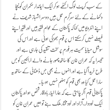
کے سب کرپٹ لوگ اکٹھے ہو کر ایک ایماندار حکمران کو نیچا
دکھانے کے لئے سرگرم عمل ہیں دوسر اشہباز شریف نے
اپنے انٹرویو میں کہا کہ پاکستان کے عوام فقیر ہیں اور فقیر اپنے
فیصلے نہیں کرسکتے اس پر قوم بھڑکی ہوئی ہے اور اس کی
سوشل میڈیا سمیت ہر فورم پر سخت تنقید کی جارہی ہے اور
تیسرا یہ کہ عمران خان کا ساتھ چھور جانے والے اراکین کو جس
طرح خریدا گیا ہے اور انہوں نے بھی جس ڈھٹائی کے ساتھ یہ
سارا عمل کیا وہ بھی قوم کو ہضم نہیں ہو رہا۔
پاکستانی قوم اگر چاہتی ہے کہ ہمارا لیڈر باوقار شخص ہو اور پاکستان
ایک خوددار، آزاد اور خودمختار ملک بنے تو ہمیں عمران خان کو