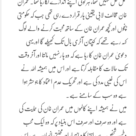
عمل حل نہیں تھا، ہر کوئی اپنے اندازے لگا رہا تھا۔ عمران
خان مخالف لابی یقینی ہار قرار دے رہی تھی جب کہ حکومتی
بنچوں اور کچھ عمران خان کے ساتھ محبت کرنے والے لوگ
کہہ رہے تھے کہ کپتان آخری بال تک کھیلے گا اور یہی
دعویٰ عمران خان کا رہا ہے کہ وہ ہا رنہیں مانتا اور آخر وقت
تک حالات کا مقابلہ کرتا ہے اور اس میں ہمیشہ اللہ نے
اس کی غیبی مدد کی ہے اور تحریک عدم اعتماد کا جو حشر ہوا
ہے وہ سب کے سامنے ہے۔
میں نے ہمیشہ اپنے کالموں میں عمران خان کی حمایت کی
ہے اور وہ صرف اور صرف اس بنیاد پر کہ وہ ایک محب
وطن شخص ہے، انتہا کا دیانتدار اور محنتی انسان ہے، اس