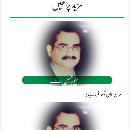
مزید پڑھیں
عمران خان توجہ فرمائیے!