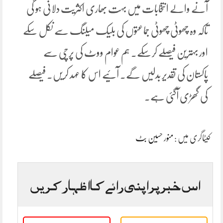
آنے والے انتخابات میں بہت بھاری اکثریت دلانی ہو گی
تاکہ وہ چھوٹی چھوٹی جماعتوں کی بلیک میلنگ سے نکل سکے
اور بہترین فیصلے کرسکے۔ ہم عوام ووٹ کی پرچی سے
پاکستان کی تقدیر بدلیں گے۔ آئیے اس کا عہد کریں۔ فیصلے
کی گھڑی آگئی ہے۔
کیٹاگری میں :
منور حسین بٹ
اس خبر پر اپنی رائے کا اظہار کریں