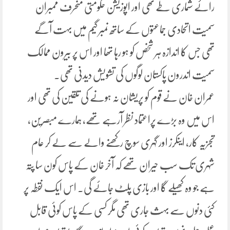
رائے شماری طے تھی اور اپوزیشن حکومتی منحرف ممبران
سمیت اتحادی جماعتوں کے ساتھ نمبر گیم میں بہت آگے
تھی جس کا اندازہ ہر شخص کو ہو رہا تھا اور اس پر بیرون ممالک
سمیت اندرون پاکستان لوگوں کی تشویش دیدنی تھی۔
عمران خان نے قوم کو پریشان نہ ہونے کی تلقین کی تھی اور
اس میں وہ بڑے پراعتماد نظر آرہے تھے، ہمارے مبصرین،
تجزیہ کار، اینکرز اور گہری سوچ رکھنے والے سے لے کر عام
شہری تک سب حیران تھے کہ آخر خان کے پاس کون سا پتہ
ہے جو وہ کھیلے گا اور بازی پلٹ جائے گی۔ اس ایک نقطہ پر
کئی دنوں سے بہث جاری تھی مگر کسی کے پاس کوئی قابل