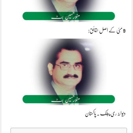
9 مئی کے اصل حقائق!
دیوانہ ری پبلک ۔ پاکستان