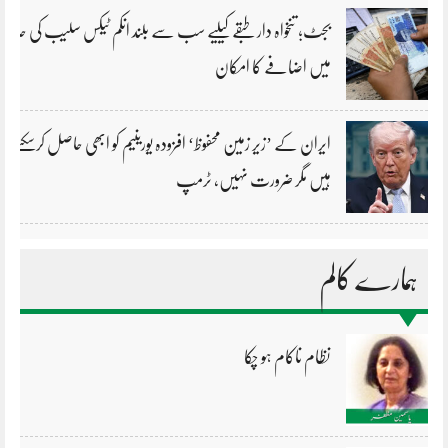
بجٹ؛ تنخواہ دار طبقے کیلیے سب سے بلند انکم ٹیکس سلیب کی حد
میں اضافے کا امکان
ایران کے ’زیر زمین محفوظ‘ افزودہ یورینیم کو ابھی حاصل کرسکتے
ہیں مگر ضرورت نہیں، ٹرمپ
ہمارے کالم
نظام ناکام ہو چکا