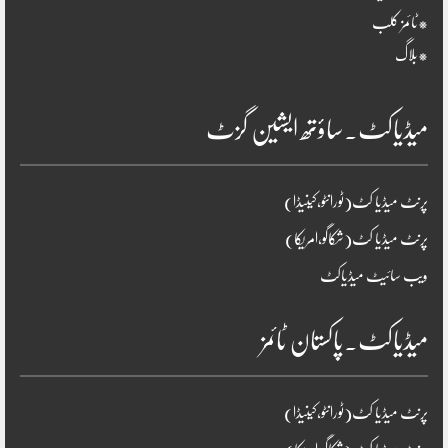
*ٹائمز کلب
*بلاگ
میڈیاکٹ۔ساؤتھ ایشین گزٹ
پرنٹ میڈیا کٹ(ٹورانٹو،کینیڈا)
پرنٹ میڈیا کٹ(شکاگو،امریکا)
ویب سائیٹ میڈیاکٹ
میڈیاکٹ۔پاکستان ٹائمز
پرنٹ میڈیا کٹ(ٹورانٹو،کینیڈا)