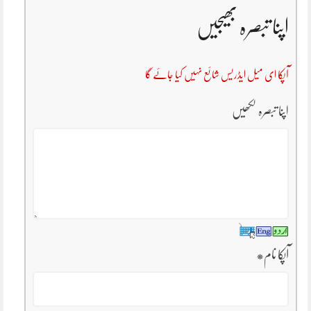
اپنا تبصرہ بھیجیں
آپکا ای میل ایڈریس شائع نہیں کیا جائے گا
اپنا تبصرہ لکھیں
آپکا نام
*