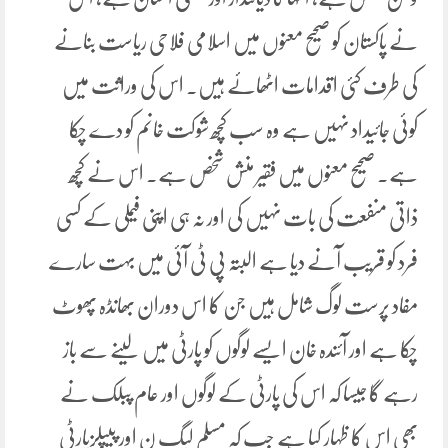
نے پاکستان کو صحیح معنوں میں اسلامی فلاحی ریاست بنانے
کی طرف کئی اقدامات اٹھائے ہیں۔ اس کی وراثت میں
کوئی جائیداد نہیں ہے وہ سب کچھ شوکت خانم کو دے چکا
ہے۔ صحیح معنوں میں فقیر منش شخص ہے۔ اس نے کچھ
ذاتی منفعت کی بات نہیں کی اور نہ ہی اپنی فیملی کے کسی
فرد کو قریب آنے دیا ہے البتہ پی ٹی آئی میں بہت سارے
مفاد پرست لوگ شامل ہیں جن کا اس دوران بھانڈہ پھوٹ
چکا ہے اور آئندہ خان ایسے لوگوں کو پارٹی میں لینے سے باز
رہے گا جیسا کہ اس کی پارٹی کے لوگوں اور عام پبلک نے
بھی اس کا ظہار کیا ہے جب کہ مسلم لیگ ن اور پیپلزپارٹی