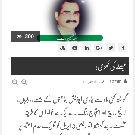
300
فیصلے کی گھڑی!
admin
0 تبصرے
گزشتہ کئی ماہ سے جاری اپوزیشن جماعتوں کے جلسے، ریلیاں،
لانچ مارچ اور احتجاج رنگ لے آیا ہے خواہ اس کا طریقہ
مختلف ہے گزشتہ اتوار یعنی 3 اپریل کو تحریک عدم اعتماد پر