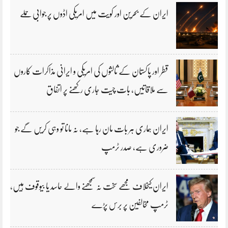
ایران کے بحرین اور کویت میں امریکی اڈوں پر جوابی حملے
قطر اور پاکستان کے ثالثوں کی امریکی و ایرانی مذاکرات کاروں
سے ملاقاتیں، بات چیت جاری رکھنے پر اتفاق
ایران ہماری ہر بات مان رہا ہے، نہ مانا تو وہی کریں گے جو
ضروری ہے، صدر ٹرمپ
ایران کیخلاف مجھے سخت نہ سمجھنے والے حاسد یا بیوقوف ہیں،
ٹرمپ مخالفین پر برس پڑے