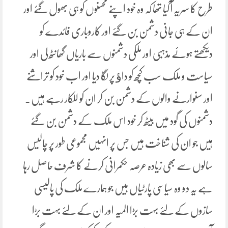
طرح کا سریہ آگیا تھا کہ وہ خود اپنے محسنوں کو ہی بھول گئے اور
ان کے ہی جانی دشمن بن گئے اور کاروباری فائدے کو
دیکھتے ہوئے مذہبی اور ملکی دشمنوں سے باریاں گھانٹھ لی اور
سیاست و ملک سب کچھ کو داﺅ پر لگا دیا اور اب خود کو تراشنے
اور سنوارنے والوں کے دشمن بن کر ان کو للکار رہے ہیں۔
دشمنوں کی گود میں بیٹھ کر خود اس ملک کے دشمن بن گئے
ہیں جو ان کی شناخت ہیں جس پر انہیں مجموعی طور پر چالیس
سالوں سے بھی زیادہ عرصہ حکمرانی کرنے کا شرف حاصل رہا
ہے یہ دو وہ سیاسی پارٹیاں ہیں جو ہمارے ملک کی پالیسی
سازوں کے لئے بہت بڑا المیہ اور ان کے لئے بہت بڑا