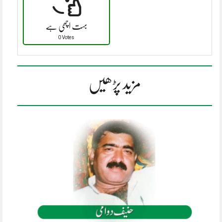
بہت اچھی ہے
0 Votes
مزید پڑھیں