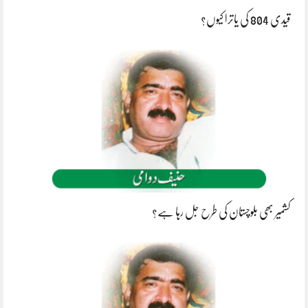
قیدی 804 کی یاترا کیوں؟
کشمیر بھی بلوچستان کی طرح جل رہا ہے؟