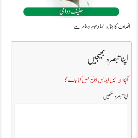
انصاف کا جنازہ اٹھا دھوم دھام سے
اپنا تبصرہ بھیجیں
آپکا ای میل ایڈریس شائع نہیں کیا جائے گا
اپنا تبصرہ لکھیں