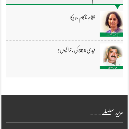
نظام ناکام ہو چکا
قیدی 804 کی یاترا کیوں؟
مزید سلسلے۔۔۔