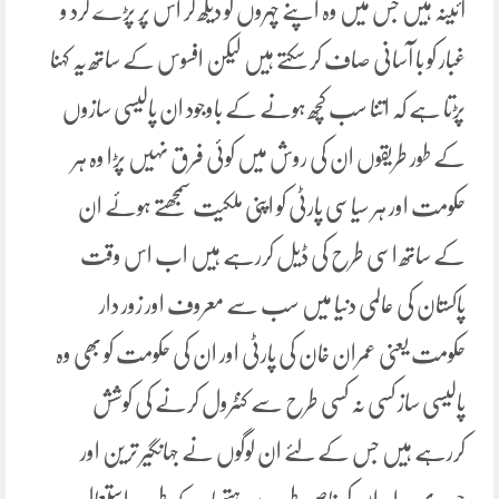
آئینہ ہیں جس میں وہ اپنے چہروں کو دیکھ کر اس پر پڑے گرد و
غبار کو با آسانی صاف کر سکتے ہیں لیکن افسوس کے ساتھ یہ کہنا
پڑتا ہے کہ اتنا سب کچھ ہونے کے باوجود ان پالیسی سازوں
کے طور طریقوں ان کی روش میں کوئی فرق نہیں پڑا وہ ہر
حکومت اور ہر سیاسی پارٹی کو اپنی ملکیت سمجھتے ہوئے ان
کے ساتھ اسی طرح کی ڈیل کررہے ہیں اب اس وقت
پاکستان کی عالمی دنیا میں سب سے معروف اور زور دار
حکومت یعنی عمران خان کی پارٹی اور ان کی حکومت کو بھی وہ
پالیسی ساز کسی نہ کسی طرح سے کنٹرول کرنے کی کوشش
کررہے ہیں جس کے لئے ان لوگوں نے جہانگیر ترین اور