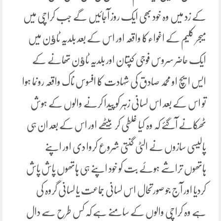
کے زد میں وہ خود بھی ایک روز آجائیں گے جب کراچی میں
میجر کلیم کے اغواءکا واقعہ اور اس کے بعد بلدیہ ٹاﺅن میں
ایک حاضر سروس فوجی کپتان اور بلدیہ ٹاﺅن تھانے کے
ایس ایچ او محمد صادق کی شہادت کا افسوس ناک واقعہ رونما ہوا
تو اس کے بعد اس لسانی زہر کو پیدا کرنے والوں کے ہوش
ٹھکانے آگئے کہ وہ کیا غلطی کر بیٹھے اور اس کے بعد ان ہی
پالیسی سازوں نے الٹی گنتی شروع کروا دی اور اپنے
ہاتھوں تراشے ہوئے بت کو خود اپنے ہی ہاتھوں پاش پاش
کردیا اور آج جو صورتحال اس لسانی جماعت یا لسانی گروہ کی
ہے وہ کراچی والوں کے سامنے ہے کہ کس طرح سے دال