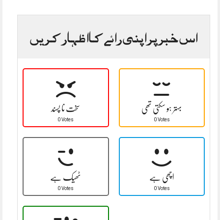
اس خبر پر اپنی رائے کا اظہار کریں
بہتر ہو سکتی تھی
سخت نا پسند
0 Votes
0 Votes
اچھی ہے
ٹھیک ہے
0 Votes
0 Votes