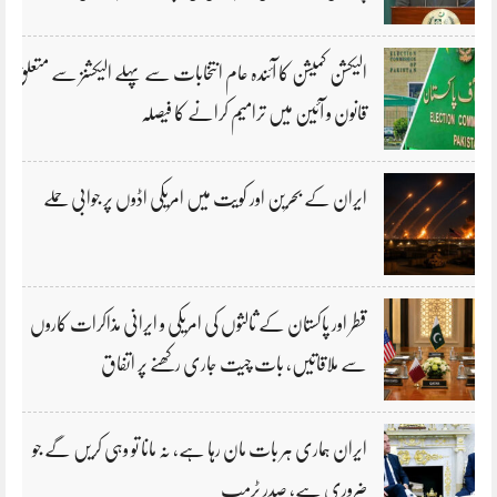
الیکشن کمیشن کا آئندہ عام انتخابات سے پہلے الیکشنز سے متعلق
قانون و آئین میں ترامیم کرانے کا فیصلہ
ایران کے بحرین اور کویت میں امریکی اڈوں پر جوابی حملے
قطر اور پاکستان کے ثالثوں کی امریکی و ایرانی مذاکرات کاروں
سے ملاقاتیں، بات چیت جاری رکھنے پر اتفاق
ایران ہماری ہر بات مان رہا ہے، نہ مانا تو وہی کریں گے جو
ضروری ہے، صدر ٹرمپ