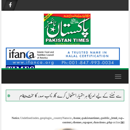
Skip
to
content
Toggle
navigation
 کے لیے امریکا ہر ہتھیار استعمال کرے گا، نائب صدر کا سخت پیغام
نظام ناکام ہو چکا
Notice
: Undefined index: geoplugin_countryName in
/home/pakistantimes/public_html/wp-
content/themes/upaper/functions.php
on line
341