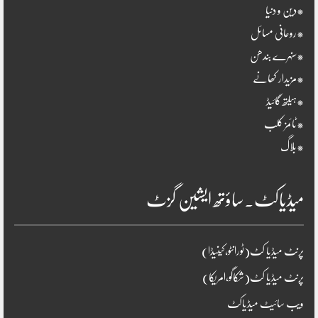
*دین و دنیا
*روحانی مسائل
*سنہرے بندھن
*مزیدار کھانے
*ہیلتھ گائیڈ
*ٹائمز کلب
*بلاگ
میڈیاکٹ۔ساؤتھ ایشین گزٹ
پرنٹ میڈیا کٹ(ٹورانٹو،کینیڈا)
پرنٹ میڈیا کٹ(شکاگو،امریکا)
ویب سائیٹ میڈیاکٹ