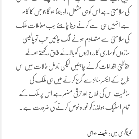
کی سلامتی ہے اس کو ہی مشعل راہ بنانا ہو گا جو جس کا کام
ہے انہیں ہی اسے کرنے دینا چاہئے جب معاملات ملک
کی سلامتی سے متصادم ہونے لگ جائیں تب تو پالیسی
سازوں کو ساری کارروائیوں کو بالائے طاق رکھتے ہوئے
حفاظتی اقدامات کرنے چاہئیں لیکن نارمل حالات میں اس
طرح کے ایکسر سائز سے گریز کرنے میں ہی ملک کی
سالمیت اس کی فلاح اور ترقی مضمر ہے اس پر ملک کے
تمام اسٹیک ہولڈرز کو غور و خوص کرنے کی ضرورت ہے۔
کیٹاگری میں :
حنیف دوامی