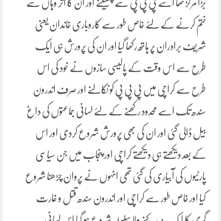
بڑا مرکز تھا اسے پی پی پی سے چھیننے اور ان کا اثر وہاں سے
ختم کرنے کے لئے خاص طور سے کاروباری خاندان یعنی
شریف برادران پر ہاتھ رکھا گیا اور ان کی پرورش ہی ایک
طرح سے اس وقت کے پالیسی سازوں نے خود کی اس
طرح سے کراچی میں پی پی پی کو نکالنے اور صرف اندرون
سندھ تک اسے محدود رکھنے کے لئے لسانی جماعتوں کی داغ
بیل ڈالی گئی اور ان کی بھی پرورش شروع کردی اور اس
کے بعد دیکھتے ہی دیکھتے کراچی اور پنجاب میں جن سیاسی
پارٹیوں کی آبیاری کی گئی تھی انہوں نے پروان چڑھنا شروع
کیا اور خاص طور سے کراچی اور اندرون سندھ قتل و غارت
گری کا ایک نہ رکنے ولا سلسلہ شروع ہو گیا اس لسانی