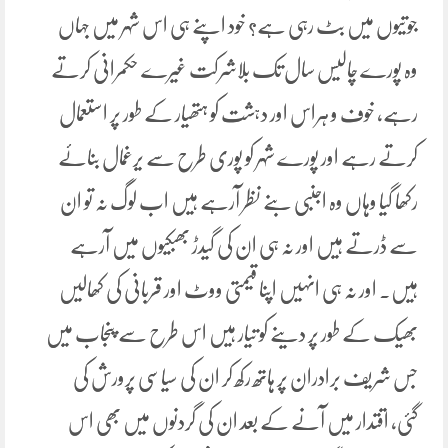
جوتیوں میں بٹ رہی ہے؟ خود اپنے ہی اس شہر میں جہاں
وہ پورے چالیس سال تک بلاشرکت غیرے حکمرانی کرتے
رہے، خوف و ہراس اور دہشت کو ہتھیار کے طور پر استعمال
کرتے رہے اور پورے شہر کو پوری طرح سے یرغمال بنائے
رکھا گیا وہاں وہ اجنبی بنے نظر آرہے ہیں اب لوگ نہ تو ان
سے ڈرتے ہیں اور نہ ہی ان کی گیدڑ بھبکیوں میں آرہے
ہیں۔ اور نہ ہی انہیں اپنا قیمتی ووٹ اور قربانی کی کھالیں
بھیک کے طور پر دینے کو تیار ہیں اس طرح سے پنجاب میں
جس شریف برادران پر ہاتھ رکھ کر ان کی سیاسی پرورش کی
گئی، اقتدار میں آنے کے بعد ان کی گردنوں میں بھی اس