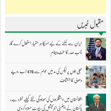
مقبول خبریں
ایران سے نمٹنے کے لیے امریکا ہر ہتھیار استعمال کرے گا،
نائب صدر کا سخت پیغام
بجلی بلوں پر ٹیکس کی مد میں عوام سے 476 ارب روپے
وصولی کا انکشاف
افغانستان میں دہشتگردوں کی موجودگی خطے کیلیے خطرہ ہے،
پاکستان نے ایمنسٹی انٹرنیشنل کی رپورٹ مسترد کردی