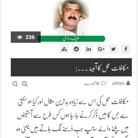
336
مکافات عمل کا آئینہ۔۔۔!
admin
0 تبصرے
مکافات عمل کی اس سے زیادہ بدترین مثال اور کیا ہو سکتی
ہے جس کا میں ذکر کرنے جا رہا ہوں کس طرح سے آستینوں
میں پلنے والے سانپ جب ڈسنے لگ جاتے ہیں یعنی وہ