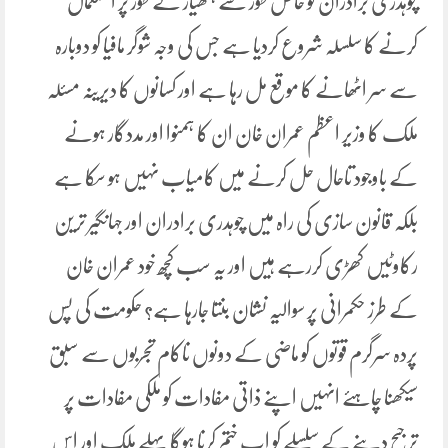
چوہدری برادران کو خاص طور سے ہتھیار کے طور پر استعمال
کرنے کا سلسلہ شروع کردیا ہے جس کی وجہ شوگر مافیا کو دوبارہ
سے سر اٹھانے کا موقع مل رہا ہے اور کسانوں کا دیرینہ مسئلہ
ملک کا وزیر اعظم عمران خان ان کا ہمنوا اور مددگار ہونے
کے باوجود تاحال حل کرنے میں کامیاب نہیں ہو سکا ہے
بلکہ قانون سازی کی راہ میں چوہدری برادران اور جہانگیر ترین
رکاوٹیں کھڑی کررہے ہیں اور یہ سب کچھ خود عمران خان
کے طرز حکمرانی پر سوالیہ نشان بنتا جارہا ہے؟ حکومت کی پس
پردہ سرگرم قوتوں کو ماضی کے دونوں ناکام تجربوں سے سبق
سیکھنا چاہئے انہیں اپنے ذاتی مفادات کو ملکی مفادات پر
ترجیح دینے کے سلسلے کو اب ختم کرنا ہوگا پہلے ملک اور اس