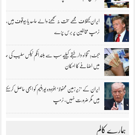
ایران کیخلاف مجھے سخت نہ سمجھنے والے حاسد یا بیوقوف ہیں،
ٹرمپ مخالفین پر برس پڑے
بجٹ؛ تنخواہ دار طبقے کیلیے سب سے بلند انکم ٹیکس سلیب کی حد
میں اضافے کا امکان
ایران کے ’زیر زمین محفوظ‘ افزودہ یورینیم کو ابھی حاصل کرسکتے
ہیں مگر ضرورت نہیں، ٹرمپ
ہمارے کالم