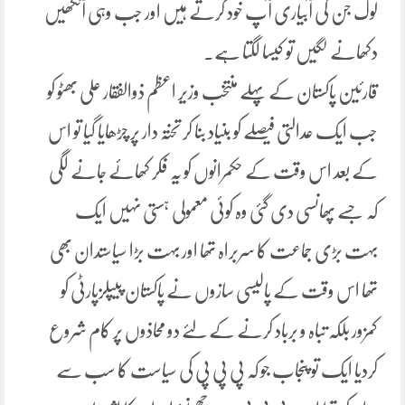
لوگ جن کی آبیاری آپ خود کرتے ہیں اور جب وہی آنکھیں
دکھانے لگیں تو کیسا لگتا ہے۔
قارئین پاکستان کے پہلے منتخب وزیر اعظم ذوالفقار علی بھٹو کو
جب ایک عدالتی فیصلے کو بنیاد بنا کر تختہ دار پر چڑھایا گیا تو اس
کے بعد اس وقت کے حکمرانوں کو یہ فکر کھائے جانے لگی
کہ جسے پھانسی دی گئی وہ کوئی معمولی ہستی نہیں ایک
بہت بڑی جماعت کا سربراہ تھا اور بہت بڑا سیاستدان بھی
تھا اس وقت کے پالیسی سازوں نے پاکستان پیپلزپارٹی کو
کمزور بلکہ تباہ و برباد کرنے کے لئے دو محاذوں پر کام شروع
کردیا ایک تو پنجاب جو کہ پی پی پی کی سیاست کا سب سے