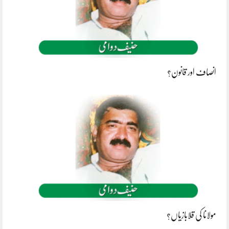
انصاف اور قانون؟
مولانا کی قلابازیاں؟