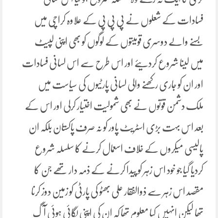
فسادات کے شعلوں نے پی پی پی کے علاوہ کراچی میں
بسنے والے دوسری قومیتوں کے لوگوں کو بھی اپنی لپیٹ
میں لینا شروع کردیئے اور اس طرح سے اس لسانی فسادات
اور ان کو جاری رکھنے والی لسانی پارٹیوں کی سیاست میں
ملک دشمن قوتوں نے بھی شمولیت اختیار کرلی اور اس کے
بعد اس بہت بڑی اسٹریٹ پاور کو نہ صرف پاکستان بلکہ ان
پالیسی میکروں کے خلاف اسعمال کرنے کا سلسلہ شروع
کردیا گیا جو خود اس زہر کو پیدا کرنے کے ذمہ دار تھے جن کا
مقصد اس زہر سے ذوالفقار علی بھٹو کی پارٹی کو زمین دوز کرنا
تھا لیکن انہیں کیا معلوم تھا کہ ان کی اپنی لگائی ہوئی آگ