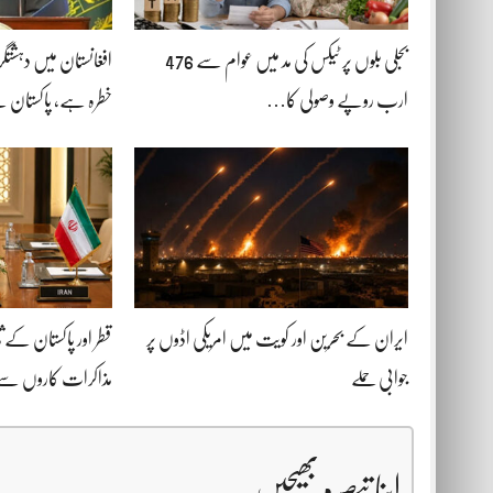
بجلی بلوں پر ٹیکس کی مد میں عوام سے 476
افغانستان میں دہشتگر
ارب روپے وصولی کا…
خطرہ ہے، پاکستان ن
ایران کے بحرین اور کویت میں امریکی اڈوں پر
قطر اور پاکستان کے ثا
جوابی حملے
مذاکرات کاروں سے
اپنا تبصرہ بھیجیں