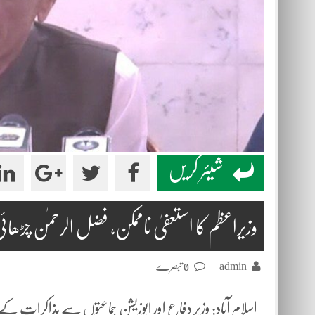
شیئر کریں
وزیراعظم کا استعفیٰ ناممکن، فضل الرحمٰن چڑھائی
admin
0 تبصرے
اسلام آباد: وزیر دفاع اور اپوزیشن جماعتوں سے مذاکرات کے