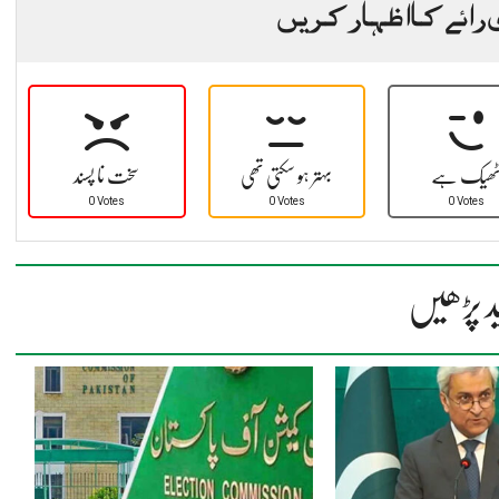
 رائے کا اظہار کریں
ھیک ہے
بہتر ہو سکتی تھی
سخت نا پسند
0 Votes
0 Votes
0 Votes
د پڑھیں