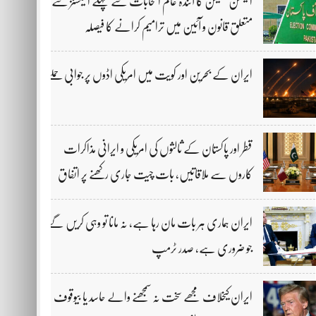
الیکشن کمیشن کا آئندہ عام انتخابات سے پہلے الیکشنز سے
متعلق قانون و آئین میں ترامیم کرانے کا فیصلہ
ایران کے بحرین اور کویت میں امریکی اڈوں پر جوابی حملے
قطر اور پاکستان کے ثالثوں کی امریکی و ایرانی مذاکرات
کاروں سے ملاقاتیں، بات چیت جاری رکھنے پر اتفاق
ایران ہماری ہر بات مان رہا ہے، نہ مانا تو وہی کریں گے
جو ضروری ہے، صدر ٹرمپ
ایران کیخلاف مجھے سخت نہ سمجھنے والے حاسد یا بیوقوف