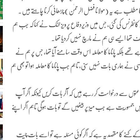
 مطلب ہے یہ (مولانا فضل الرحمٰن) چڑھائی کرنا چاہتے ہیں۔
یس کانفرنس کی گئی، جس میں وزیردفاع پرویز خٹک نے کہا کہ جب ہم
قف تھا ایسے ہی ہم نے مارچ نہیں کردیا تھا۔
ے بلکہ پاناما کا معاملہ اس وقت سامنے آیا تھا، جس پر ہم نے
 ہماری بات نہیں سنی، تاہم جب پاناما کا معاملہ ہوا تو بھی ہم
شن جماعتوں سے درخواست کر رہے ہیں کہ آکر بات کریں کیونکہ اگر آپ
ں جمہوریت ہے جب میز پر بیٹھیں گے تو بات ہوگی تاہم اگر اپنے
 کے کہنے کا مقصد یہ ہے کہ اگر کوئی مسئلہ ہے تو اسے بات چیت