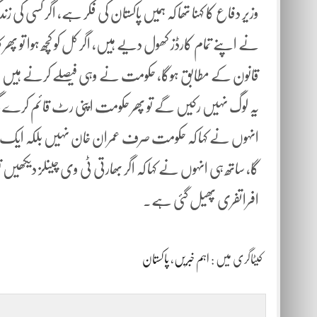
وزیر دفاع کا کہنا تھا کہ ہمیں پاکستان کی فکر ہے، اگر کسی کی ز
نے اپنے تمام کارڈز کھول دیے ہیں، اگر کل کو کچھ ہوا تو پھ
قانون کے مطابق ہوگا، حکومت نے وہی فیصلے کرنے ہیں جس س
یہ لوگ نہیں رکیں گے تو پھر حکومت اپنی رٹ قائم کرے 
انہوں نے کہا کہ حکومت صرف عمران خان نہیں بلکہ ایک ریاس
گا، ساتھ ہی انہوں نے کہا کہ اگر بھارتی ٹی وی چینلز دیکھیں 
افراتفری پھیل گئی ہے۔
کیٹاگری میں :
اہم خبریں
،
پاکستان