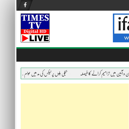
ن میں ترامیم کرانے کا فیصلہ
بجلی بلوں پر ٹیکس کی مد میں عوام سے 476 ارب روپے وصولی کا انکشاف