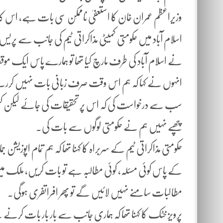
وزیراعظم عمران خان کا استعفیٰ ناممکن سی بات ہے، اس کا
اسلام آباد میں حکومتی کمیٹی مذاکراتی ٹیم کی جانب سے پر
نے اسلام آباد کی طرف مارچ کیا تھا تو ہمارے پاس ایک مو
انہوں نے کہا کہ ہم اس وقت صرف زبانی بات نہیں کررہے تھ
سب سے درخواست کی کہ اس پر تحقیقات کی جائے لیکن کسی نے
چھپے نہیں ہم نے حکومتی لوگوں سے بات کی۔
حکومتی مذاکراتی ٹیم کے سربراہ کا کہنا تھا کہ ہم تمام اپوزی
کے پاس کوئی مسئلہ، کوئی مطالبہ ہے تو بات کریں، ملک می
مطالبات سامنے نہیں لائیں گے تو پھر افراتفری ہوگی۔
پرویز خٹک کا کہنا تھا کہ ہماری جانب سے بار بار بات کرنے