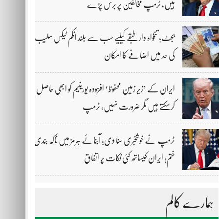
ہیں، ٹرمپ مخالفین پر برس پڑے
بجٹ؛ تنخواہ دار طبقے کیلیے سب سے بلند انکم ٹیکس سلیب
کی حد میں اضافے کا امکان
ایران کے ’زیر زمین محفوظ‘ افزودہ یورینیم کو ابھی حاصل
کرسکتے ہیں مگر ضرورت نہیں، ٹرمپ
ٹرمپ نے خوشخبری سنا دی؛ آبنائے ہرمز میں ناکہ بندی
ختم؛ ایران کیساتھ کئی نکات پر اتفاق
ہمارے کالم