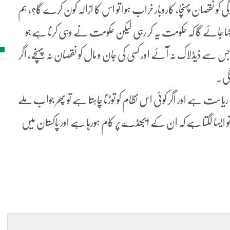
ندگی کو نقصان پہنچا، کاروبار خراب ہوا تو اس کا ازالہ کون کرے گا؟، ہم
ر کہا جائے گا کہ حکومت یہ کر رہی لیکن حکومت نے وہی کرنا ہے جو
ے ڈیڈلاک نہ آئے اور کسی کی جان و مال کو نقصان نہ پہنچے، اگر
گی۔
ت ہے اور اگر کوئی اس نظام کو توڑنا چاہتا ہے تو پھر جواب ملے
تو ایسا لگتا ہے کہ ان کے ایجنڈے پر کام ہورہا ہے اور پاکستان میں