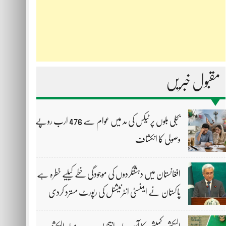
مقبول خبریں
بجلی بلوں پر ٹیکس کی مد میں عوام سے 476 ارب روپے
وصولی کا انکشاف
افغانستان میں دہشتگردوں کی موجودگی خطے کیلیے خطرہ ہے،
پاکستان نے ایمنسٹی انٹرنیشنل کی رپورٹ مسترد کردی