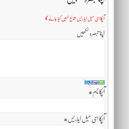
آپکا ای میل ایڈریس شائع نہیں کیا جائے گا
اپنا تبصرہ لکھیں
آپکا نام
*
آپکا ای میل ایڈریس
*