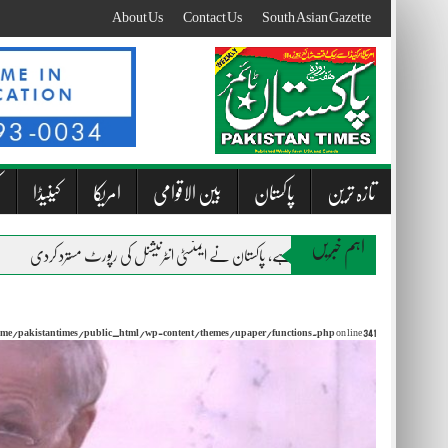
Skip
About Us
Contact Us
South Asian Gazette
to
content
تازہ ترین
پاکستان
بین الاقوامی
امریکا
کینیڈا
ک
اہم خبریں
ی موجودگی خطے کیلیے خطرہ ہے، پاکستان نے ایمنسٹی انٹرنیشنل کی رپورٹ مسترد کردی
انصاف
me/pakistantimes/public_html/wp-content/themes/upaper/functions.php
on line
341