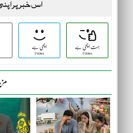
اس خبر پر اپنی
بہت اچھی ہے
اچھی ہے
ٹ
0 Votes
0 Votes
مزی