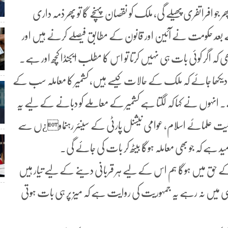
و افراتفری پھیلے گی، ملک کو نقصان پہنچے گا تو پھر ذمہ داری
بعد حکومت نے آئین اور قانون کے مطابق فیصلے کرنے ہیں اور
ہ اگر کوئی بات ہی نہیں کرتا تو اس کا مطلب ایجنڈا کچھ اور ہے۔
یکھا جائے کہ ملک کے حالات کیسے ہیں، کشمیر کا معاملہ سب کے
ے۔ انہوں نے کہا کہ لگتا ہے کشمیر کے معاملے کو دبانے کے لیے یہ
جمعیت علمائے اسلام، عوامی نیشنل پارٹی کے سینئر رہنماو¿ں سے
 امید ہے کہ جو بھی معاملہ ہوگا بیٹھ کر بات کی جائے گی۔
کستان کے حق میں ہوگا ہم اس کے لیے ہر قربانی دینے کے لیے تیار ہیں
لط فہمی میں نہ رہے یہ جمہوریت کی روایت ہے کہ میز پر ہی بات ہوتی