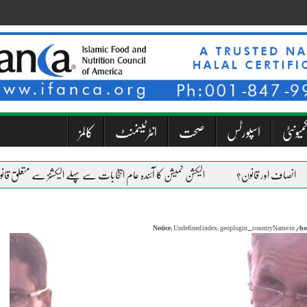
میونٹی
اسپورٹس
صحت
انٹرٹینمنٹ
کالمز
 اور قانون؟
الیکشن کمیشن کا آئندہ عام انتخابات سے پہلے الیکشنز سے متعلق قانون و آئی
Notice
: Undefined index: geoplugin_countryName in
/ho