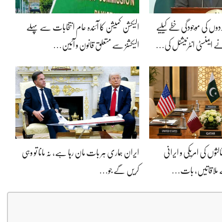
دوں کی موجودگی خطے کیلیے
الیکشن کمیشن کا آئندہ عام انتخابات سے پہلے
ے ایمنسٹی انٹرنیشنل کی…
الیکشنز سے متعلق قانون و آئین…
لثوں کی امریکی و ایرانی
ایران ہماری ہر بات مان رہا ہے، نہ مانا تو وہی
 ملاقاتیں، بات…
کریں گے جو…