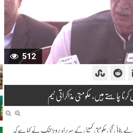
512
 کرنا چاہتے ہیں، حکومتی مذاکراتی ٹیم
 لیے بنائی گئی حکومتی کمیٹی کے سربراہ پرویز خٹک نے کہا ہے کہ