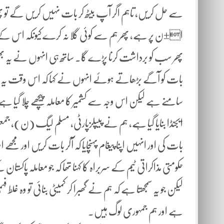
سے حل کریں، تاہم اگر آپ بیٹھ کر بات نہیں کریں گے تو پھر ج
ا±ن پر ہے، پھر ہم سے کوئی گلا نہ کرے کیونکہ اس کے 
پھر سب کو برداشت کرنا پڑے گا۔ ساتھ ہی انہوں نے یہ بھی ک
بات کو آگے بڑھاتے ہوئے انہوں نے کہا کہ اس وقت یہ د
سامنے ہے لیکن اس وجہ سے کشمیر کا معاملہ پیچھے چلا گیا ہ
ایجنڈا بنایا گیا ہے، ہم نے پیپلزپارٹی، مسلم لیگ (ن)، 
بات کی اور انہیں اپنا پیغام پہنچایا کہ آکر بات کریں اور مجھے
حکومتی مذاکراتی ٹیم کے سربراہ کا کہنا تھا کہ جو معاملہ پا
لیکن جو یہ سمجھتا ہے کہ ہم نے گھبرا کر کمیٹی بنائی تو وہ غ
ہے اور ہم جمہوری لوگ ہیں۔